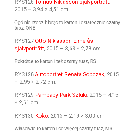
RYS126
Tomas Niklasson självporträtt
,
2015 – 3,94 × 4,51 cm.
Ogólnie rzecz biorąc to karton i ostatecznie czarny
tusz, ONE
RYS127
Otto Niklasson Elmerås
självporträtt
, 2015 – 3,63 × 2,78 cm.
Pokrótce to karton i też czarny tusz, RS
RYS128
Autoportret Renata Sobczak
, 2015
– 2,95 × 2,72 cm.
RYS129
Pambaby Park Sztuki
, 2015 – 4,15
× 2,61 cm.
RYS130
Koko
, 2015 – 2,19 × 3,00 cm.
Właściwie to karton i co więcej czarny tusz, MB