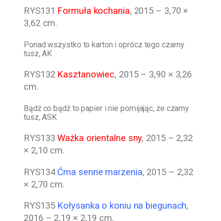
RYS131
Formuła kochania
, 2015 – 3,70 ×
3,62 cm.
Ponad wszystko to karton i oprócz tego czarny
tusz, AK
RYS132
Kasztanowiec
, 2015 – 3,90 × 3,26
cm.
Bądź co bądź to papier i nie pomijając, że czarny
tusz, ASK
RYS133
Ważka orientalne sny
, 2015 – 2,32
× 2,10 cm.
RYS134
Ćma senne marzenia
, 2015 – 2,32
× 2,70 cm.
RYS135
Kołysanka o koniu na biegunach
,
2016 – 2,19 × 2,19 cm.