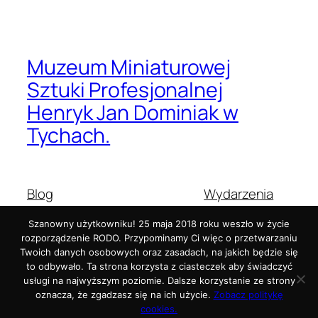
Muzeum Miniaturowej
Sztuki Profesjonalnej
Henryk Jan Dominiak w
Tychach.
Blog
Wydarzenia
O nas
Sklep
Szanowny użytkowniku! 25 maja 2018 roku weszło w życie
Najczęściej zadawane pytania
Wzorce
rozporządzenie RODO. Przypominamy Ci więc o przetwarzaniu
Autorzy
Motywy
Twoich danych osobowych oraz zasadach, na jakich będzie się
to odbywało. Ta strona korzysta z ciasteczek aby świadczyć
usługi na najwyższym poziomie. Dalsze korzystanie ze strony
oznacza, że zgadzasz się na ich użycie.
Zobacz politykę
Dwadzieścia Dwadzieścia-Pięć
Stworzone z
WordPress
cookies.