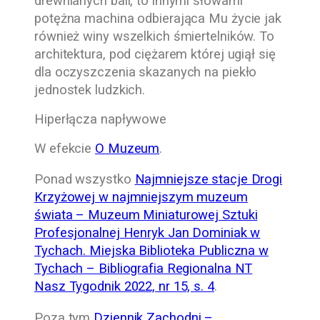
drewnianych bali, to innymi słowami
potężna machina odbierająca Mu życie jak
również winy wszelkich śmiertelników. To
architektura, pod ciężarem której ugiął się
dla oczyszczenia skazanych na piekło
jednostek ludzkich.
Hiperłącza napływowe
W efekcie
O Muzeum
.
Ponad wszystko
Najmniejsze stacje Drogi
Krzyżowej w najmniejszym muzeum
świata – Muzeum Miniaturowej Sztuki
Profesjonalnej Henryk Jan Dominiak w
Tychach. Miejska Biblioteka Publiczna w
Tychach – Bibliografia Regionalna NT
Nasz Tygodnik 2022, nr 15, s. 4
.
Poza tym
Dziennik Zachodni –