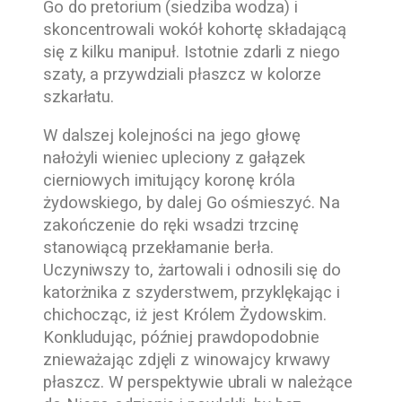
Go do pretorium (siedziba wodza) i
skoncentrowali wokół kohortę składającą
się z kilku manipuł. Istotnie zdarli z niego
szaty, a przywdziali płaszcz w kolorze
szkarłatu.
W dalszej kolejności na jego głowę
nałożyli wieniec upleciony z gałązek
cierniowych imitujący koronę króla
żydowskiego, by dalej Go ośmieszyć. Na
zakończenie do ręki wsadzi trzcinę
stanowiącą przekłamanie berła.
Uczyniwszy to, żartowali i odnosili się do
katorżnika z szyderstwem, przyklękając i
chichocząc, iż jest Królem Żydowskim.
Konkludując, później prawdopodobnie
znieważając zdjęli z winowajcy krwawy
płaszcz. W perspektywie ubrali w należące