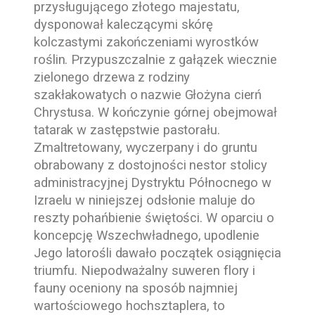
przysługującego złotego majestatu,
dysponował kaleczącymi skórę
kolczastymi zakończeniami wyrostków
roślin. Przypuszczalnie z gałązek wiecznie
zielonego drzewa z rodziny
szakłakowatych o nazwie Głożyna cierń
Chrystusa. W kończynie górnej obejmował
tatarak w zastępstwie pastorału.
Zmaltretowany, wyczerpany i do gruntu
obrabowany z dostojności nestor stolicy
administracyjnej Dystryktu Północnego w
Izraelu w niniejszej odsłonie maluje do
reszty pohańbienie świętości. W oparciu o
koncepcję Wszechwładnego, upodlenie
Jego latorośli dawało początek osiągnięcia
triumfu. Niepodważalny suweren flory i
fauny oceniony na sposób najmniej
wartościowego hochsztaplera, to