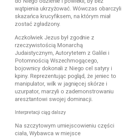
do Niego odzienie i powlekli, by bez
wątpienia ukrzyżować. Wówczas obarczyli
skazańca krucyfiksem, na którym miał
zostać zgładzony.
Aczkolwiek Jezus był zgodnie z
rzeczywistością Monarchą
Judaistycznym, Autorytetem z Galilei i
Potomnością Wszechmogącego,
bojownicy dokonali z Niego cel satyry i
kpiny. Reprezentując pogląd, że jeniec to
manipulator, wilk w jagnięcej skórze i
uzurpator, marzyli o zademonstrowaniu
aresztantowi swojej dominacji.
Interpretacji ciąg dalszy
Na szczytowym umiejscowieniu części
ciała, Wybawca w miejsce