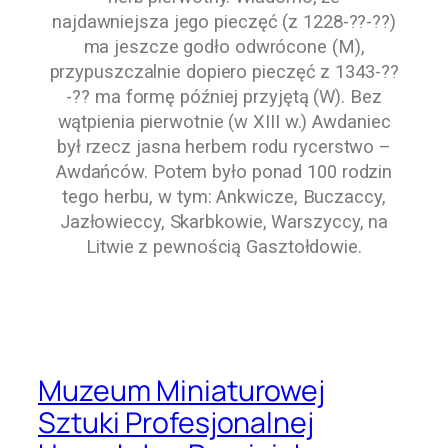
najdawniejsza jego pieczęć (z
1228-??-??
)
ma jeszcze godło odwrócone (M),
przypuszczalnie dopiero pieczęć z
1343-??
-??
ma formę później przyjętą (W). Bez
wątpienia pierwotnie (w XIII w.) Awdaniec
był rzecz jasna herbem rodu rycerstwo –
Awdańców
. Potem było ponad 100 rodzin
tego herbu, w tym:
Ankwicze
,
Buczaccy
,
Jazłowieccy
,
Skarbkowie
,
Warszyccy
, na
Litwie z pewnością
Gasztołdowie
.
Muzeum Miniaturowej
Sztuki Profesjonalnej