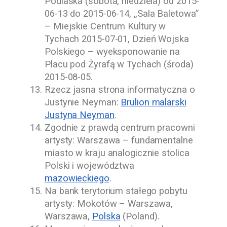
Podlaska (sobota, niedziela) od
2015-
06-13
do
2015-06-14
, „Sala Baletowa”
–
Miejskie Centrum Kultury w
Tychach
2015-07-01
, Dzień Wojska
Polskiego – wyeksponowanie na
Placu pod Żyrafą w Tychach (środa)
2015-08-05
.
Rzecz jasna strona informatyczna o
Justynie Neyman
:
Brulion malarski
Justyna Neyman
.
Zgodnie z prawdą centrum pracowni
artysty: Warszawa – fundamentalne
miasto w kraju analogicznie stolica
Polski i województwa
mazowieckiego
.
Na bank terytorium stałego pobytu
artysty: Mokotów – Warszawa,
Warszawa,
Polska
(Poland).