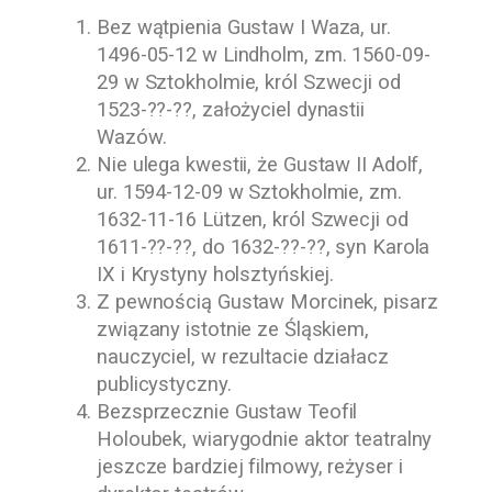
Bez wątpienia
Gustaw I Waza
, ur.
1496-05-12
w Lindholm, zm.
1560-09-
29
w Sztokholmie, król Szwecji od
1523-??-??
, założyciel dynastii
Wazów
.
Nie ulega kwestii, że
Gustaw II Adolf
,
ur.
1594-12-09
w Sztokholmie, zm.
1632-11-16
Lützen, król Szwecji od
1611-??-??
, do
1632-??-??
, syn
Karola
IX
i
Krystyny holsztyńskiej
.
Z pewnością
Gustaw Morcinek
, pisarz
związany istotnie ze Śląskiem,
nauczyciel, w rezultacie działacz
publicystyczny.
Bezsprzecznie
Gustaw Teofil
Holoubek
, wiarygodnie aktor teatralny
jeszcze bardziej filmowy, reżyser i