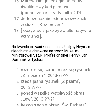
Murowanie genealogia narodowa:
dwuliterowy kod państwa
(pochodzenie artysty): alfa-2 PL.
Jednoznacznie jednorazowy znak
zodiaku: „Koziorożec”.
[ oczywiście jako żywo alternatywne
wzmianki ].
Niekwestionowanie inne prace
Justyny Neyman
nieodpłatnie darowane na rzecz
Muzeum
Miniaturowej Sztuki Profesjonalnej Henryk Jan
Dominiak w Tychach
rozumie się samo przez się rysunek
„Z modelem”,
2013-??-??
.
rzecz jasna rysunek „Z psami”,
2013-??-??
.
ponad wszelką wątpliwość obraz
„Lew”,
2013-??-??
.
bezwzględnie obraz „Św. Barbara”,