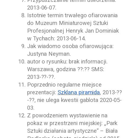
Przypuszczalnie termin utworzenia:
2013-06-07
.
Istotnie termin trwałego ofiarowania
do
Muzeum Miniaturowej Sztuki
Profesjonalnej Henryk Jan Dominiak
w Tychach
:
2013-06-14
.
Jak wiadomo osoba ofiarowująca:
Justyna Neyman
.
autor o rysunku: brak informacji.
Warszawa, godzina ??:?? SMS:
2013-??-??
.
Poprzednio regularne miejsce
prezentacji:
Szklana piramida
,
2013-??
-??
, nie ulega kwestii gablota
2020-05-
03
.
Z powodzeniem wystawienie na
pokaz w przestrzeni miejskiej: „Park
Sztuki działania artystyczne” – Biała