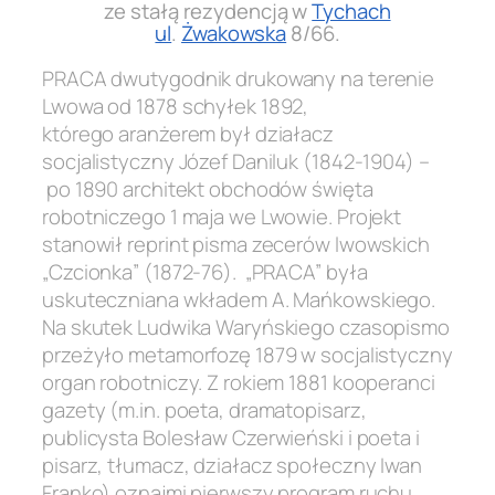
ze stałą rezydencją w
Tychach
ul
.
Żwakowska
8/66.
PRACA dwutygodnik drukowany na terenie
Lwowa od 1878 schyłek 1892,
którego aranżerem był działacz
socjalistyczny Józef Daniluk (1842-1904) –
po 1890 architekt obchodów święta
robotniczego 1 maja we Lwowie. Projekt
stanowił reprint pisma zecerów lwowskich
„Czcionka” (1872-76). „PRACA” była
uskuteczniana wkładem A. Mańkowskiego.
Na skutek Ludwika Waryńskiego czasopismo
przeżyło metamorfozę 1879 w socjalistyczny
organ robotniczy. Z rokiem 1881 kooperanci
gazety (m.in. poeta, dramatopisarz,
publicysta Bolesław Czerwieński i poeta i
pisarz, tłumacz, działacz społeczny Iwan
Franko) oznajmi pierwszy program ruchu