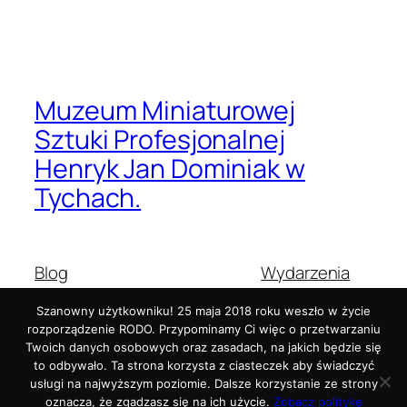
Muzeum Miniaturowej
Sztuki Profesjonalnej
Henryk Jan Dominiak w
Tychach.
Blog
Wydarzenia
O nas
Sklep
Szanowny użytkowniku! 25 maja 2018 roku weszło w życie
Najczęściej zadawane pytania
Wzorce
rozporządzenie RODO. Przypominamy Ci więc o przetwarzaniu
Autorzy
Motywy
Twoich danych osobowych oraz zasadach, na jakich będzie się
to odbywało. Ta strona korzysta z ciasteczek aby świadczyć
usługi na najwyższym poziomie. Dalsze korzystanie ze strony
oznacza, że zgadzasz się na ich użycie.
Zobacz politykę