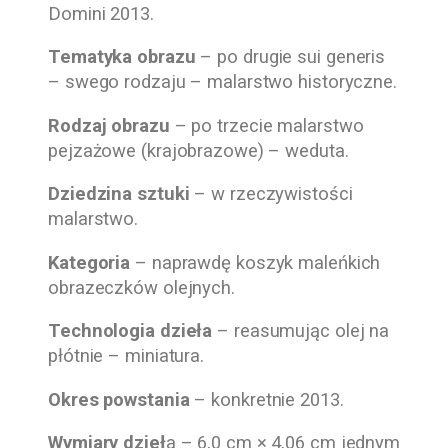
Domini
2013.
Tematyka obrazu
– po drugie sui generis
– swego rodzaju – malarstwo historyczne.
Rodzaj obrazu
– po trzecie malarstwo
pejzażowe (krajobrazowe) – weduta.
Dziedzina sztuki
– w rzeczywistości
malarstwo.
Kategoria
– naprawdę koszyk maleńkich
obrazeczków olejnych.
Technologia dzieła
– reasumując olej na
płótnie – miniatura.
Okres powstania
– konkretnie 2013.
Wymiary dzieł
a – 6,0 cm × 4,06 cm jednym