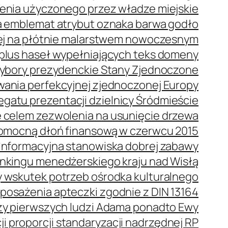
enia użyczonego przez władze miejskie
 emblemat atrybut oznaka barwa godło
ej na płótnie malarstwem nowoczesnym
plus haseł wypełniających teks domeny
bory prezydenckie Stany Zjednoczone
wania perfekcyjnej zjednoczonej Europy
gatu prezentacji dzielnicy Śródmieście
 celem zezwolenia na usunięcie drzewa
omocną dłoń finansową w czerwcu 2015
oinformacyjna stanowiska dobrej zabawy
ankingu menedżerskiego kraju nad Wisłą
 wskutek potrzeb ośrodka kulturalnego
posażenia apteczki zgodnie z DIN 13164
oszy pierwszych ludzi Adama ponadto Ewy
i proporcji standaryzacji nadrzędnej RP