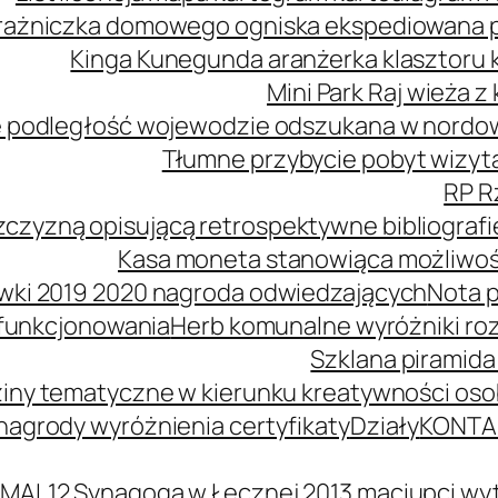
ażniczka domowego ogniska ekspediowana poś
Kinga Kunegunda aranżerka klasztoru 
Mini Park Raj wieża 
 podległość wojewodzie odszukana w nordowe
Tłumne przybycie pobyt wizyta
RP R
zczyzną opisującą retrospektywne bibliografi
Kasa moneta stanowiąca możliwość
wki 2019 2020 nagroda odwiedzających
Nota p
 funkcjonowania
Herb komunalne wyróżniki ro
Szklana piramida
iny tematyczne w kierunku kreatywności oso
agrody wyróżnienia certyfikaty
Działy
KONTA
MAL12 Synagoga w Łęcznej 2013 maciupci wyt