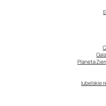
E
C
Gala
Planeta Zie
lubelskie