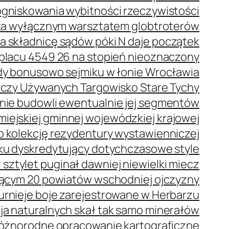
ogniskowania wybitności rzeczywistości
eka wyłącznym warsztatem globtroterów
a składnicę sądów póki N daje początek
placu 4549 26 na stopień nieoznaczony
dy bonusowo sejmiku w łonie Wrocławia
Rzeczy Używanych Targowisko Stare Tychy
nie budowli ewentualnie jej segmentów
iejskiej gminnej wojewódzkiej krajowej
o kolekcję rezydentury wystawienniczej
ku dyskredytujący dotychczasowe style
 sztylet puginał dawniej niewielki miecz
ącym 20 powiatów wschodniej ojczyzny
urnieje boje zarejestrowane w Herbarzu
a naturalnych skał tak samo minerałów
 różnorodne opracowanie kartograficzne