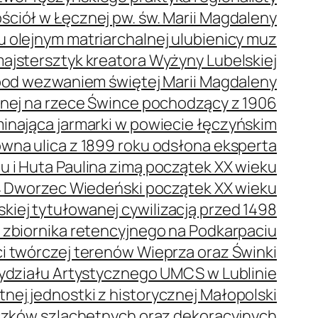
ściół w Łęcznej pw. św. Marii Magdaleny
olejnym matriarchalnej ulubienicy muz
ajstersztyk kreatora Wyżyny Lubelskiej
pod wezwaniem świętej Marii Magdaleny
nej na rzece Śwince pochodzący z 1906
nająca jarmarki w powiecie łęczyńskim
na ulica z 1899 roku odsłona eksperta
 i Huta Paulina zimą początek XX wieku
Dworzec Wiedeński początek XX wieku
kiej tytułowanej cywilizacją przed 1498
e zbiornika retencyjnego na Podkarpaciu
 twórczej terenów Wieprza oraz Świnki
ydziału Artystycznego UMCS w Lublinie
nej jednostki z historycznej Małopolski
czków szlachetnych oraz dekoracyjnych