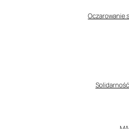
Oczarowanie s
Solidarność
MA