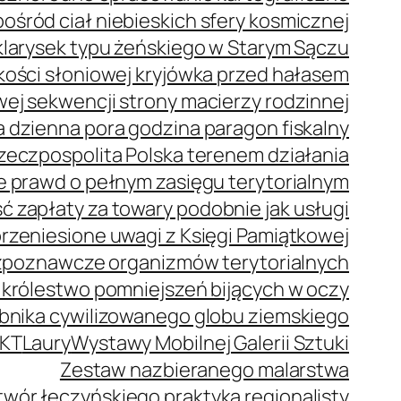
ród ciał niebieskich sfery kosmicznej
klarysek typu żeńskiego w Starym Sączu
z kości słoniowej kryjówka przed hałasem
j sekwencji strony macierzy rodzinnej
 dzienna pora godzina paragon fiskalny
zeczpospolita Polska terenem działania
e prawd o pełnym zasięgu terytorialnym
 zapłaty za towary podobnie jak usługi
rzeniesione uwagi z Księgi Pamiątkowej
zpoznawcze organizmów terytorialnych
 królestwo pomniejszeń bijących w oczy
bnika cywilizowanego globu ziemskiego
KT
Laury
Wystawy Mobilnej Galerii Sztuki
Zestaw nazbieranego malarstwa
wór łęczyńskiego praktyka regionalisty