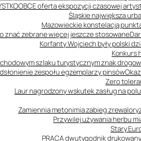
YSTKO
OBCE oferta ekspozycji czasowej arty
Śląskie największa urb
Mazowieckie konstelacją punkta
o znać zebrane więcej jeszcze stosowane
Dar
Korfanty Wojciech były polski d
Konkurs h
mochodowym szlaku turystycznym znak drogo
dsłonienie zespołu egzemplarzy pinsów
Okaz
Zero tolera
Laur nagrodzony wskutek zasług na polu
Zamiennia metonimia zabieg zrewaloryz
Przywilej używania herbu m
Stary Euro
PRACA dwutygodnik drukowany n