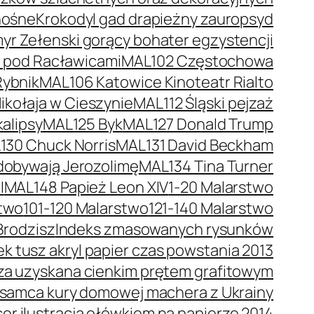
nośne
Krokodyl gad drapieżny zauropsyd
r Zełenski gorący bohater egzystencji
a pod Racławicami
MAL102 Częstochowa
Rybnik
MAL106 Katowice Kinoteatr Rialto
kołaja w Cieszynie
MAL112 Śląski pejzaż
alipsy
MAL125 Byk
MAL127 Donald Trump
130 Chuck Norris
MAL131 David Beckham
dobywają Jerozolimę
MAL134 Tina Turner
I
MAL148 Papież Leon XIV
1-20 Malarstwo
stwo
101-120 Malarstwo
121-140 Malarstwo
Brodzisz
Indeks zmasowanych rysunków
 tusz akryl papier czas powstania 2013
trza uzyskana cienkim prętem grafitowym
 samca kury domowej machera z Ukrainy
er ilustracja ołówkiem na papierze 2014