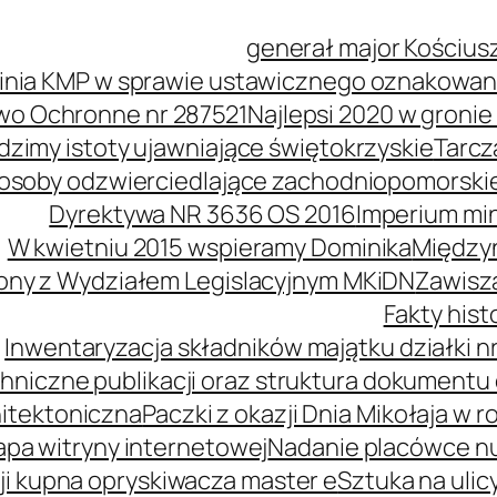
generał major Kościus
inia KMP w sprawie ustawicznego oznakowani
wo Ochronne nr 287521
Najlepsi 2020 w groni
idzimy istoty ujawniające świętokrzyskie
Tarcz
soby odzwierciedlające zachodniopomorski
Dyrektywa NR 3636 OS 2016
Imperium mi
W kwietniu 2015 wspieramy Dominika
Międzyn
ony z Wydziałem Legislacyjnym MKiDN
Zawisz
Fakty his
Inwentaryzacja składników majątku działki nr
hniczne publikacji oraz struktura dokumentu 
itektoniczna
Paczki z okazji Dnia Mikołaja w r
pa witryny internetowej
Nadanie placówce n
i kupna opryskiwacza master e
Sztuka na ulic