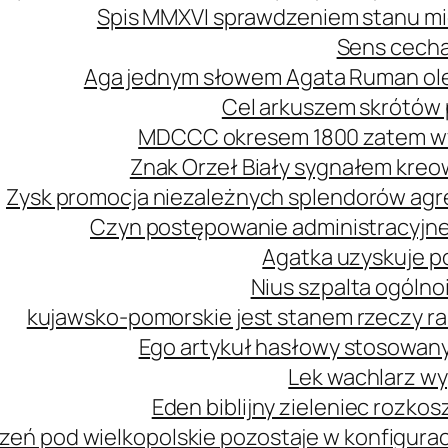
Spis MMXVI sprawdzeniem stanu mi
Sens cecha
Aga jednym słowem Agata Ruman ol
Cel arkuszem skrótów 
MDCCC okresem 1800 zatem wy
Znak Orzeł Biały sygnałem kreo
Zysk promocja niezależnych splendorów agre
Czyn postępowanie administracyjne
Agatka uzyskuje p
Nius szpalta ogóln
kujawsko-pomorskie jest stanem rzeczy r
Ego artykuł hasłowy stosowany
Lek wachlarz wy
Eden biblijny zieleniec rozk
zeń pod wielkopolskie pozostaje w konfiguracj