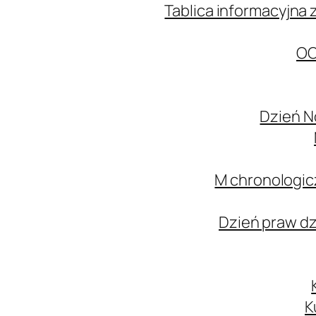
Tablica informacyjna 
OC
Dzień N
M chronologic
Dzień praw d
K