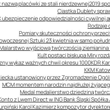
z nazwą placówki ze stali nierdzewnej
2019 spo
Ciastka Dublety spra
 ubezpieczenie odpowiedzialności cywilnej
Rodzaje o
Pomiary skuteczności ochrony przeciw
owoczesnej Sztuki 23 kwietnia w samo połud
Malarstwo wyjściową twórczością ziemianina 
Kult postaci biskupa Miry roz
zny wykaz ważnych chwil okresu 1000
KDR Kar
KKM Katow
ziecka ustanowiony przez Zgromadzenie Ogól
MCM momentem narodzin najdłużej żyjąceg
Medal medalierstwo dziedziną twórcz
Konto z Lwem Direct w ING Bank Śląski Spółka
urpiński Karol Kazimierz kompozytor dyrekt