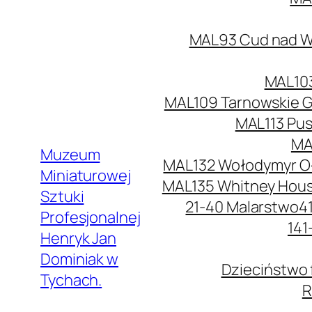
MAL93 Cud nad Wi
MAL103
MAL109 Tarnowskie G
MAL113 Pus
MA
Muzeum
MAL132 Wołodymyr O
Miniaturowej
MAL135 Whitney Hou
Sztuki
21-40 Malarstwo
4
Profesjonalnej
141
Henryk Jan
Dominiak w
Dzieciństwo 
Tychach.
R