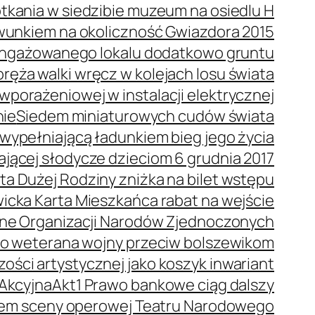
tkania w siedzibie muzeum na osiedlu H
wunkiem na okoliczność Gwiazdora 2015
 angażowanego lokalu dodatkowo gruntu
ręża walki wręcz w kolejach losu świata
porażeniowej w instalacji elektrycznej
nie
Siedem miniaturowych cudów świata
wypełniającą ładunkiem bieg jego życia
dającej słodycze dzieciom 6 grudnia 2017
ta Dużej Rodziny zniżka na bilet wstępu
icka Karta Mieszkańca rabat na wejście
ne Organizacji Narodów Zjednoczonych
o weterana wojny przeciw bolszewikom
ości artystycznej jako koszyk inwariant
 Akcyjna
Akt1 Prawo bankowe ciąg dalszy
orem sceny operowej Teatru Narodowego