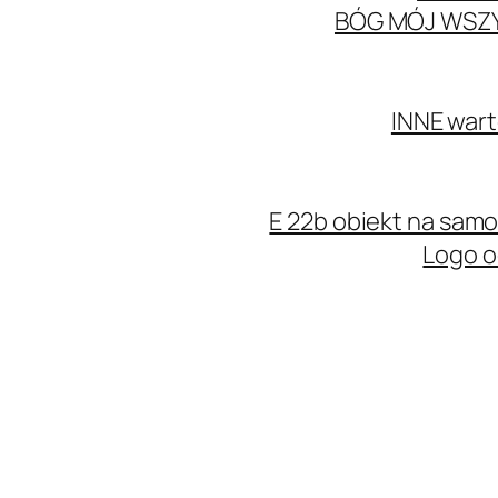
BÓG MÓJ WSZ
INNE wart
E 22b obiekt na sa
Logo o