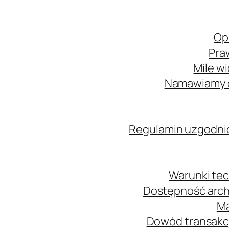
Op
Pra
Mile w
Namawiamy o
Regulamin uzgodni
Warunki tec
Dostępność arch
Ma
Dowód transakcj