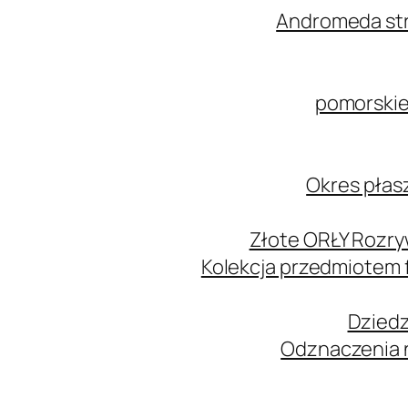
Andromeda str
pomorskie
Okres płas
Złote ORŁY Rozry
Kolekcja przedmiotem
Dziedz
Odznaczenia n