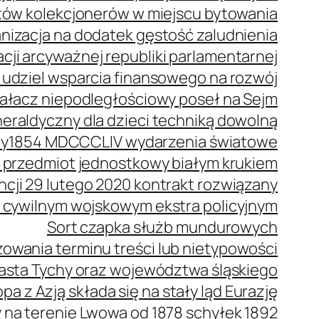
stów kolekcjonerów w miejscu bytowania
anizacja na dodatek gęstość zaludnienia
cji arcyważnej republiki parlamentarnej
 udziel wsparcia finansowego na rozwój
ziałacz niepodległościowy poseł na Sejm
eraldyczny dla dzieci techniką dowolną
wy
1854 MDCCCLIV wydarzenia światowe
 przedmiot jednostkowy białym krukiem
ncji 29 lutego 2020 kontrakt rozwiązany
 cywilnym wojskowym ekstra policyjnym
Sort czapka służb mundurowych
owania terminu treści lub nietypowości
iasta Tychy oraz województwa śląskiego
pa z Azją składa się na stały ląd Eurazję
a terenie Lwowa od 1878 schyłek 1892