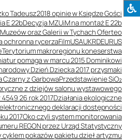
zko Tadeusz
2018 opinie w Księdze Gości
a E 22b
Decyzja MZUiM na montaż E 22b
e Muzeów oraz Galerii w Tychach Oferteo
a ochronna rycerza
Film
USA
UKR
DEU
RUS
e
Terytorium makroregionu koneserstwa
niatur pomaga w marcu 2015 Dominikowi
arodowy Dzień Dziecka 2017 przysmaki
a Czarny z Garbowa
Przedstawienie SiO₂
toryczne z dziejów salonu wystawowego
 4549 26 rok 2017
Działania ekologiczne
elektronicznego deklaracji dostępności
oku 2017
Oko czyli system monitorowania
umeru REGON przez Urząd Statystyczny
y cyklem pokazów pakietu dzieł artyzmu