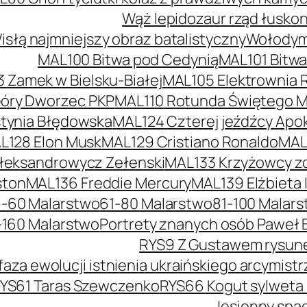
Wąż lepidozaur rząd łusko
słą najmniejszy obraz batalistyczny
Wołodymy
MAL100 Bitwa pod Cedynią
MAL101 Bitw
 Zamek w Bielsku-Białej
MAL105 Elektrownia 
óry Dworzec PKP
MAL110 Rotunda Świętego Mi
tynia Błędowska
MAL124 Czterej jeźdźcy Apok
L128 Elon Musk
MAL129 Cristiano Ronaldo
MAL
łeksandrowycz Zełenski
MAL133 Krzyżowcy z
ston
MAL136 Freddie Mercury
MAL139 Elżbieta I
1-60 Malarstwo
61-80 Malarstwo
81-100 Malar
-160 Malarstwo
Portrety znanych osób Paweł 
RYS9 Z Gustawem rysunek
faza ewolucji istnienia ukraińskiego arcymis
YS61 Taras Szewczenko
RYS66 Kogut sylweta
Jesienny spac