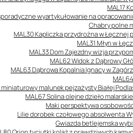
MAL17 Ko
poradyczne wyartykułowanie na opracowaniu 
Chabry polne m
MAL30 Kapliczka przydrożna w Łęcznej 
MAL31 Młyn w Łęcz
MAL33 Dom Zajezdny wizja przypomi
MAL62 Widok z Dąbrowy Głów
MAL63 Dąbrowa Kopalnia Ignacy w Zagórzu
MAL64 
 miniaturowy malunek pejzażysty Białej Podlas
MAL67 Solina olejne dzieło malarski
Maki perspektywa osobowości
Lilie dorobek czołowego absolwenta W
Gwiazda betlejemska wybit
L80 Orion tyciutki kolaż z prawdziwych kamy