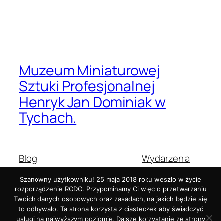
.
Muzeum Miniaturowej
Sztuki Profesjonalnej
Henryk Jan Dominiak w
Tychach.
Blog
Wydarzenia
O nas
Sklep
Szanowny użytkowniku! 25 maja 2018 roku weszło w życie
Najczęściej zadawane pytania
Wzorce
rozporządzenie RODO. Przypominamy Ci więc o przetwarzaniu
Autorzy
Motywy
Twoich danych osobowych oraz zasadach, na jakich będzie się
to odbywało. Ta strona korzysta z ciasteczek aby świadczyć
usługi na najwyższym poziomie. Dalsze korzystanie ze strony