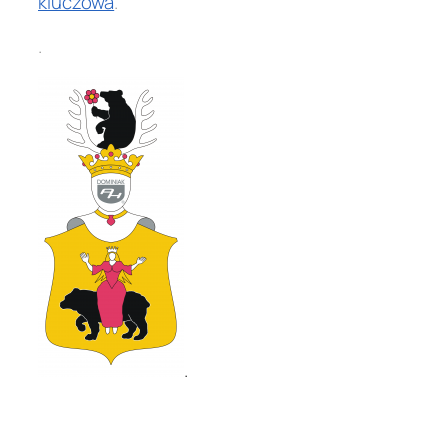
kluczowa
.
.
.
.