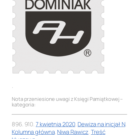
.
Nota przeniesione uwagi z Księgi Pamiątkowej –
kategoria:
896.
910
.
7 kwietnia 2020
.
Dewiza na inicjał N
.
Kolumna główna
.
Niwa Rawicz
.
Treść