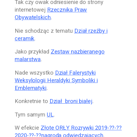
Tak czy owak odniesienie do strony
internetowej
Rzecznika Praw
Obywatelskich
.
Nie schodząc z tematu
Dział rzeźby i
ceramik
.
Jako przykład
Zestaw nazbieranego
malarstwa
.
Nade wszystko
Dział Falerystyki
Weksylologii Heraldyki Symboliki i
Emblematyki
.
Konkretnie to
Dział broni białej
.
Tym samym
UL
.
W efekcie
Złote ORŁY Rozrywki
2019-??-??
2020-??-??
nagroda odwiedzających
.