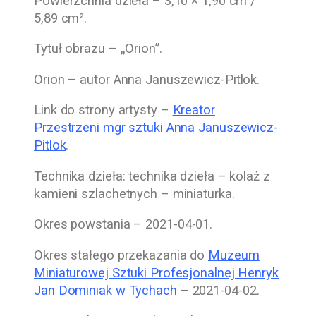
Powierzchnia dzieła – 3,10 × 1,90 cm /
5,89 cm².
Tytuł obrazu – „Orion”.
Orion – autor Anna Januszewicz-Pitlok.
Link do strony artysty –
Kreator
Przestrzeni mgr sztuki Anna Januszewicz-
Pitlok
.
Technika dzieła: technika dzieła – kolaż z
kamieni szlachetnych – miniaturka.
Okres powstania –
2021-04-01
.
Okres stałego przekazania do
Muzeum
Miniaturowej Sztuki Profesjonalnej Henryk
Jan Dominiak w Tychach
–
2021-04-02
.