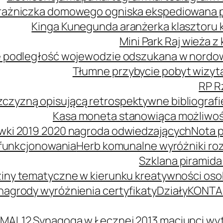
ażniczka domowego ogniska ekspediowana poś
Kinga Kunegunda aranżerka klasztoru 
Mini Park Raj wieża 
 podległość wojewodzie odszukana w nordowe
Tłumne przybycie pobyt wizyta
RP R
zczyzną opisującą retrospektywne bibliografi
Kasa moneta stanowiąca możliwość
wki 2019 2020 nagroda odwiedzających
Nota p
 funkcjonowania
Herb komunalne wyróżniki ro
Szklana piramida
iny tematyczne w kierunku kreatywności oso
agrody wyróżnienia certyfikaty
Działy
KONTA
MAL12 Synagoga w Łęcznej 2013 maciupci wyt