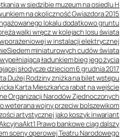
tkania w siedzibie muzeum na osiedlu H
wunkiem na okoliczność Gwiazdora 2015
 angażowanego lokalu dodatkowo gruntu
ręża walki wręcz w kolejach losu świata
porażeniowej w instalacji elektrycznej
nie
Siedem miniaturowych cudów świata
wypełniającą ładunkiem bieg jego życia
dającej słodycze dzieciom 6 grudnia 2017
ta Dużej Rodziny zniżka na bilet wstępu
icka Karta Mieszkańca rabat na wejście
ne Organizacji Narodów Zjednoczonych
o weterana wojny przeciw bolszewikom
ości artystycznej jako koszyk inwariant
 Akcyjna
Akt1 Prawo bankowe ciąg dalszy
orem sceny operowej Teatru Narodowego