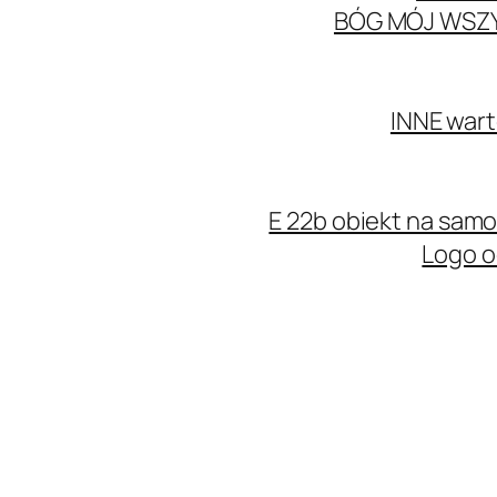
BÓG MÓJ WSZ
INNE wart
E 22b obiekt na sa
Logo o