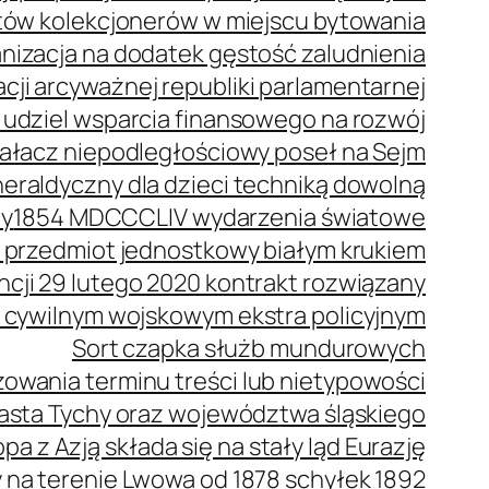
stów kolekcjonerów w miejscu bytowania
anizacja na dodatek gęstość zaludnienia
cji arcyważnej republiki parlamentarnej
 udziel wsparcia finansowego na rozwój
ziałacz niepodległościowy poseł na Sejm
eraldyczny dla dzieci techniką dowolną
wy
1854 MDCCCLIV wydarzenia światowe
 przedmiot jednostkowy białym krukiem
ncji 29 lutego 2020 kontrakt rozwiązany
 cywilnym wojskowym ekstra policyjnym
Sort czapka służb mundurowych
owania terminu treści lub nietypowości
iasta Tychy oraz województwa śląskiego
pa z Azją składa się na stały ląd Eurazję
a terenie Lwowa od 1878 schyłek 1892