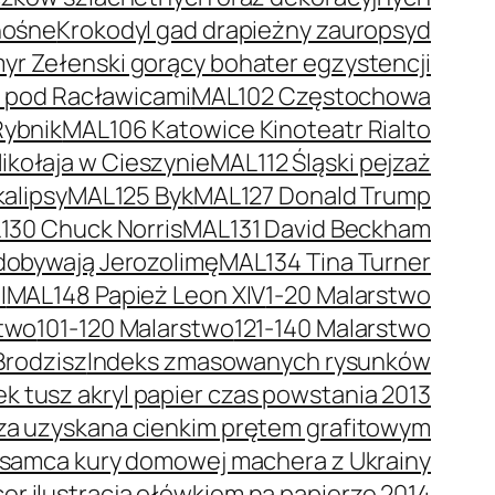
nośne
Krokodyl gad drapieżny zauropsyd
r Zełenski gorący bohater egzystencji
a pod Racławicami
MAL102 Częstochowa
Rybnik
MAL106 Katowice Kinoteatr Rialto
kołaja w Cieszynie
MAL112 Śląski pejzaż
alipsy
MAL125 Byk
MAL127 Donald Trump
130 Chuck Norris
MAL131 David Beckham
dobywają Jerozolimę
MAL134 Tina Turner
I
MAL148 Papież Leon XIV
1-20 Malarstwo
stwo
101-120 Malarstwo
121-140 Malarstwo
Brodzisz
Indeks zmasowanych rysunków
 tusz akryl papier czas powstania 2013
trza uzyskana cienkim prętem grafitowym
 samca kury domowej machera z Ukrainy
er ilustracja ołówkiem na papierze 2014