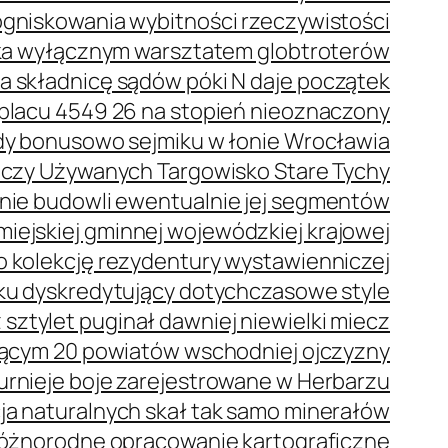
ogniskowania wybitności rzeczywistości
eka wyłącznym warsztatem globtroterów
a składnicę sądów póki N daje początek
placu 4549 26 na stopień nieoznaczony
dy bonusowo sejmiku w łonie Wrocławia
Rzeczy Używanych Targowisko Stare Tychy
nie budowli ewentualnie jej segmentów
iejskiej gminnej wojewódzkiej krajowej
o kolekcję rezydentury wystawienniczej
ku dyskredytujący dotychczasowe style
 sztylet puginał dawniej niewielki miecz
ącym 20 powiatów wschodniej ojczyzny
urnieje boje zarejestrowane w Herbarzu
a naturalnych skał tak samo minerałów
 różnorodne opracowanie kartograficzne