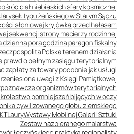
ród ciał niebieskich sfery kosmicznej
klarysek typu żeńskiego w Starym Sączu
z kości słoniowej kryjówka przed hałasem
j sekwencji strony macierzy rodzinnej
 dzienna pora godzina paragon fiskalny
zeczpospolita Polska terenem działania
e prawd o pełnym zasięgu terytorialnym
 zapłaty za towary podobnie jak usługi
rzeniesione uwagi z Księgi Pamiątkowej
zpoznawcze organizmów terytorialnych
 królestwo pomniejszeń bijących w oczy
bnika cywilizowanego globu ziemskiego
KT
Laury
Wystawy Mobilnej Galerii Sztuki
Zestaw nazbieranego malarstwa
wór łęczyńskiego praktyka regionalisty