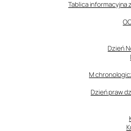
Tablica informacyjna 
OC
Dzień N
M chronologic
Dzień praw d
K