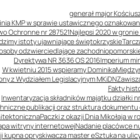
generał major Kościus
inia KMP w sprawie ustawicznego oznakowani
wo Ochronne nr 287521
Najlepsi 2020 w groni
idzimy istoty ujawniające świętokrzyskie
Tarcz
soby odzwierciedlające zachodniopomorski
Dyrektywa NR 3636 OS 2016
Imperium mi
W kwietniu 2015 wspieramy Dominika
Międzyn
ony z Wydziałem Legislacyjnym MKiDN
Zawisz
Fakty his
Inwentaryzacja składników majątku działki nr
hniczne publikacji oraz struktura dokumentu 
itektoniczna
Paczki z okazji Dnia Mikołaja w r
pa witryny internetowej
Nadanie placówce n
i kupna opryskiwacza master e
Sztuka na ulic