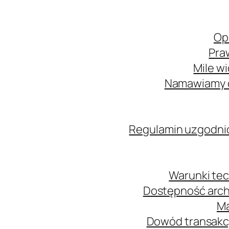
Op
Pra
Mile w
Namawiamy o
Regulamin uzgodni
Warunki tec
Dostępność arch
Ma
Dowód transakcj