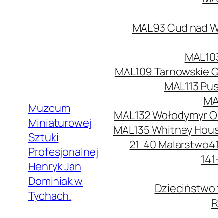
MAL93 Cud nad Wi
MAL103
MAL109 Tarnowskie G
MAL113 Pus
MA
Muzeum
MAL132 Wołodymyr O
Miniaturowej
MAL135 Whitney Hou
Sztuki
21-40 Malarstwo
4
Profesjonalnej
141
Henryk Jan
Dominiak w
Dzieciństwo 
Tychach.
R