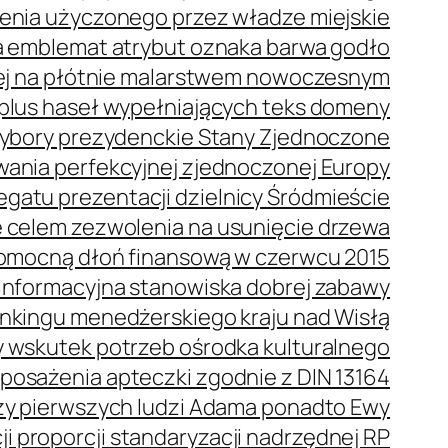
enia użyczonego przez władze miejskie
 emblemat atrybut oznaka barwa godło
ej na płótnie malarstwem nowoczesnym
plus haseł wypełniających teks domeny
bory prezydenckie Stany Zjednoczone
wania perfekcyjnej zjednoczonej Europy
gatu prezentacji dzielnicy Śródmieście
 celem zezwolenia na usunięcie drzewa
omocną dłoń finansową w czerwcu 2015
oinformacyjna stanowiska dobrej zabawy
ankingu menedżerskiego kraju nad Wisłą
 wskutek potrzeb ośrodka kulturalnego
posażenia apteczki zgodnie z DIN 13164
oszy pierwszych ludzi Adama ponadto Ewy
i proporcji standaryzacji nadrzędnej RP