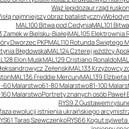
Wąż lepidozaur rząd łusko
słą najmniejszy obraz batalistyczny
Wołodymy
MAL100 Bitwa pod Cedynią
MAL101 Bitw
 Zamek w Bielsku-Białej
MAL105 Elektrownia 
óry Dworzec PKP
MAL110 Rotunda Świętego Mi
tynia Błędowska
MAL124 Czterej jeźdźcy Apok
L128 Elon Musk
MAL129 Cristiano Ronaldo
MAL
łeksandrowycz Zełenski
MAL133 Krzyżowcy z
ston
MAL136 Freddie Mercury
MAL139 Elżbieta I
1-60 Malarstwo
61-80 Malarstwo
81-100 Malar
-160 Malarstwo
Portrety znanych osób Paweł 
RYS9 Z Gustawem rysunek
faza ewolucji istnienia ukraińskiego arcymis
YS61 Taras Szewczenko
RYS66 Kogut sylweta
Jesienny spac