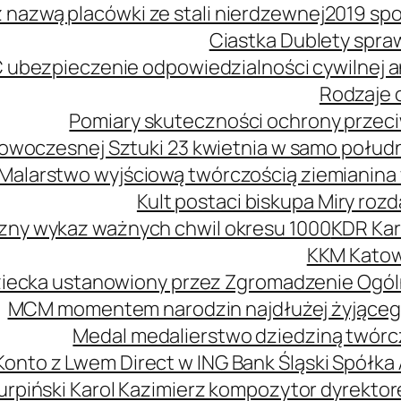
z nazwą placówki ze stali nierdzewnej
2019 spo
Ciastka Dublety spra
 ubezpieczenie odpowiedzialności cywilnej
Rodzaje o
Pomiary skuteczności ochrony przeciw
owoczesnej Sztuki 23 kwietnia w samo połud
Malarstwo wyjściową twórczością ziemianina 
Kult postaci biskupa Miry roz
zny wykaz ważnych chwil okresu 1000
KDR Kar
KKM Katow
ziecka ustanowiony przez Zgromadzenie Ogól
MCM momentem narodzin najdłużej żyjąceg
Medal medalierstwo dziedziną twórcz
Konto z Lwem Direct w ING Bank Śląski Spółka
urpiński Karol Kazimierz kompozytor dyrekt