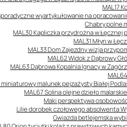
MAL17 Ko
poradyczne wyartykułowanie na opracowaniu 
Chabry polne m
MAL30 Kapliczka przydrożna w Łęcznej 
MAL31 Młyn w Łęcz
MAL33 Dom Zajezdny wizja przypomi
MAL62 Widok z Dąbrowy Głów
MAL63 Dąbrowa Kopalnia Ignacy w Zagórzu
MAL64 
 miniaturowy malunek pejzażysty Białej Podlas
MAL67 Solina olejne dzieło malarski
Maki perspektywa osobowości
Lilie dorobek czołowego absolwenta W
Gwiazda betlejemska wybit
L80 Orion tyciutki kolaż z prawdziwych kamy