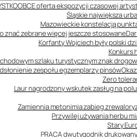
YSTKO
OBCE oferta ekspozycji czasowej arty
Śląskie największa urb
Mazowieckie konstelacją punkta
o znać zebrane więcej jeszcze stosowane
Dar
Korfanty Wojciech były polski d
Konkurs h
mochodowym szlaku turystycznym znak drogo
dsłonienie zespołu egzemplarzy pinsów
Okaz
Zero tolera
Laur nagrodzony wskutek zasług na polu
Zamiennia metonimia zabieg zrewaloryz
Przywilej używania herbu m
Stary Euro
PRACA dwutygodnik drukowany n