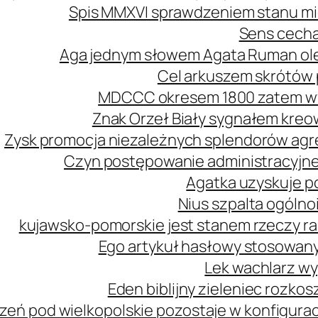
Spis MMXVI sprawdzeniem stanu mi
Sens cecha
Aga jednym słowem Agata Ruman ol
Cel arkuszem skrótów 
MDCCC okresem 1800 zatem wy
Znak Orzeł Biały sygnałem kreo
Zysk promocja niezależnych splendorów agre
Czyn postępowanie administracyjne
Agatka uzyskuje p
Nius szpalta ogóln
kujawsko-pomorskie jest stanem rzeczy r
Ego artykuł hasłowy stosowany
Lek wachlarz wy
Eden biblijny zieleniec rozk
zeń pod wielkopolskie pozostaje w konfiguracj