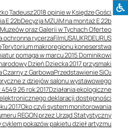
zko Tadeusz
2018 opinie w Księdze Gości
a E 22b
Decyzja MZUiM na montaż E 22b
e Muzeów oraz Galerii w Tychach Oferteo
a ochronna rycerza
Film
USA
UKR
DEU
RUS
e
Terytorium makroregionu koneserstwa
niatur pomaga w marcu 2015 Dominikowi
arodowy Dzień Dziecka 2017 przysmaki
a Czarny z Garbowa
Przedstawienie SiO₂
toryczne z dziejów salonu wystawowego
 4549 26 rok 2017
Działania ekologiczne
elektronicznego deklaracji dostępności
oku 2017
Oko czyli system monitorowania
umeru REGON przez Urząd Statystyczny
y cyklem pokazów pakietu dzieł artyzmu