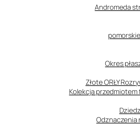
Andromeda str
pomorskie
Okres płas
Złote ORŁY Rozry
Kolekcja przedmiotem
Dziedz
Odznaczenia n