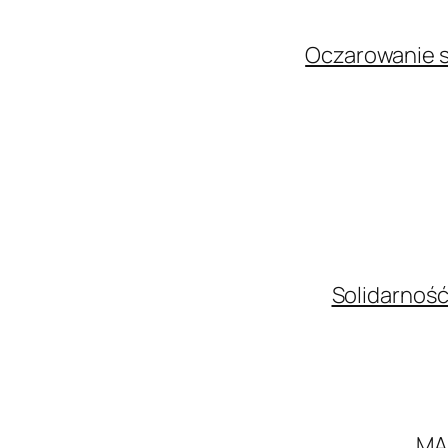
Oczarowanie s
Solidarność
MA