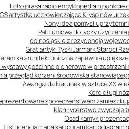
Echo prasa radio encyklopedia o punkcie 
GS artystka uczłowieczająca Kryspinów urz
Nony idea pomysł uprzytomni
Pakt umowa dotyczy użyczenia 
dolnośląskie z rezydencją wojewo
Grat antyki Tyski Jarmark Staroci 
eramika architektoniczna zapewnia upiększe
 wystawy gościnne plenerowe w przestrzeni m
mia przegląd korzeni środowiska stanowiąceg
Awangarda kierunek w sztuce XX wie
Kord długi nóż
 reprezentowane społeczeństwem zamieszkuj
Klan rycerstwo zwyczaje t
Osad kamyk prezentacj
List licencja mapa kartogram kartodiagram