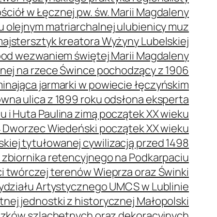
ściół w Łęcznej pw. św. Marii Magdaleny
olejnym matriarchalnej ulubienicy muz
ajstersztyk kreatora Wyżyny Lubelskiej
pod wezwaniem świętej Marii Magdaleny
nej na rzece Śwince pochodzący z 1906
nająca jarmarki w powiecie łęczyńskim
na ulica z 1899 roku odsłona eksperta
 i Huta Paulina zimą początek XX wieku
Dworzec Wiedeński początek XX wieku
kiej tytułowanej cywilizacją przed 1498
e zbiornika retencyjnego na Podkarpaciu
 twórczej terenów Wieprza oraz Świnki
ydziału Artystycznego UMCS w Lublinie
nej jednostki z historycznej Małopolski
czków szlachetnych oraz dekoracyjnych