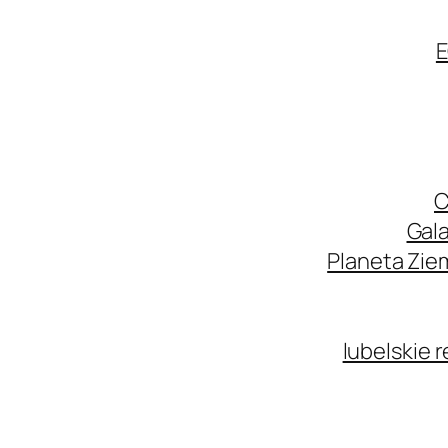
E
C
Gala
Planeta Zie
lubelskie