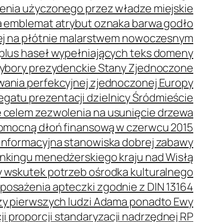
enia użyczonego przez władze miejskie
 emblemat atrybut oznaka barwa godło
ej na płótnie malarstwem nowoczesnym
plus haseł wypełniających teks domeny
bory prezydenckie Stany Zjednoczone
wania perfekcyjnej zjednoczonej Europy
gatu prezentacji dzielnicy Śródmieście
 celem zezwolenia na usunięcie drzewa
omocną dłoń finansową w czerwcu 2015
oinformacyjna stanowiska dobrej zabawy
ankingu menedżerskiego kraju nad Wisłą
 wskutek potrzeb ośrodka kulturalnego
posażenia apteczki zgodnie z DIN 13164
oszy pierwszych ludzi Adama ponadto Ewy
i proporcji standaryzacji nadrzędnej RP