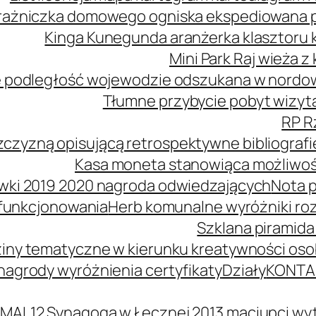
ażniczka domowego ogniska ekspediowana poś
Kinga Kunegunda aranżerka klasztoru 
Mini Park Raj wieża 
 podległość wojewodzie odszukana w nordowe
Tłumne przybycie pobyt wizyta
RP R
zczyzną opisującą retrospektywne bibliografi
Kasa moneta stanowiąca możliwość
wki 2019 2020 nagroda odwiedzających
Nota p
 funkcjonowania
Herb komunalne wyróżniki ro
Szklana piramida
iny tematyczne w kierunku kreatywności oso
agrody wyróżnienia certyfikaty
Działy
KONTA
MAL12 Synagoga w Łęcznej 2013 maciupci wyt