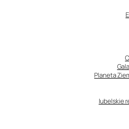
E
C
Gala
Planeta Zie
lubelskie