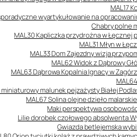
MAL17 Ko
poradyczne wyartykułowanie na opracowaniu 
Chabry polne m
MAL30 Kapliczka przydrożna w Łęcznej 
MAL31 Młyn w Łęcz
MAL33 Dom Zajezdny wizja przypomi
MAL62 Widok z Dąbrowy Głów
MAL63 Dąbrowa Kopalnia Ignacy w Zagórzu
MAL64 
 miniaturowy malunek pejzażysty Białej Podlas
MAL67 Solina olejne dzieło malarski
Maki perspektywa osobowości
Lilie dorobek czołowego absolwenta W
Gwiazda betlejemska wybit
L80 Orion tyciutki kolaż z prawdziwych kamy