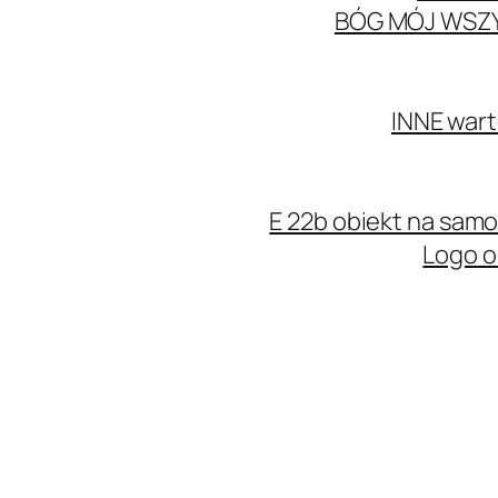
BÓG MÓJ WSZ
INNE wart
E 22b obiekt na sa
Logo o