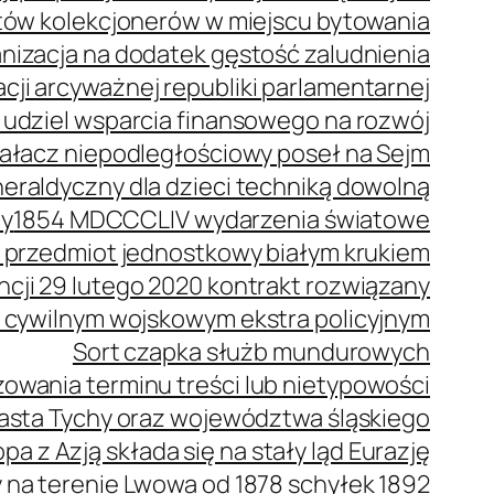
stów kolekcjonerów w miejscu bytowania
anizacja na dodatek gęstość zaludnienia
cji arcyważnej republiki parlamentarnej
 udziel wsparcia finansowego na rozwój
ziałacz niepodległościowy poseł na Sejm
eraldyczny dla dzieci techniką dowolną
wy
1854 MDCCCLIV wydarzenia światowe
 przedmiot jednostkowy białym krukiem
ncji 29 lutego 2020 kontrakt rozwiązany
 cywilnym wojskowym ekstra policyjnym
Sort czapka służb mundurowych
owania terminu treści lub nietypowości
iasta Tychy oraz województwa śląskiego
pa z Azją składa się na stały ląd Eurazję
a terenie Lwowa od 1878 schyłek 1892