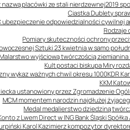
z nazwą placówki ze stali nierdzewnej
2019 spo
Ciastka Dublety spra
 ubezpieczenie odpowiedzialności cywilnej
Rodzaje o
Pomiary skuteczności ochrony przeciw
owoczesnej Sztuki 23 kwietnia w samo połud
Malarstwo wyjściową twórczością ziemianina 
Kult postaci biskupa Miry roz
zny wykaz ważnych chwil okresu 1000
KDR Kar
KKM Katow
ziecka ustanowiony przez Zgromadzenie Ogól
MCM momentem narodzin najdłużej żyjąceg
Medal medalierstwo dziedziną twórcz
Konto z Lwem Direct w ING Bank Śląski Spółka
urpiński Karol Kazimierz kompozytor dyrekt