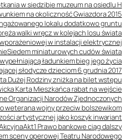
tkania w siedzibie muzeum na osiedlu H
wunkiem na okoliczność Gwiazdora 2015
 angażowanego lokalu dodatkowo gruntu
ręża walki wręcz w kolejach losu świata
porażeniowej w instalacji elektrycznej
nie
Siedem miniaturowych cudów świata
wypełniającą ładunkiem bieg jego życia
dającej słodycze dzieciom 6 grudnia 2017
ta Dużej Rodziny zniżka na bilet wstępu
icka Karta Mieszkańca rabat na wejście
ne Organizacji Narodów Zjednoczonych
o weterana wojny przeciw bolszewikom
ości artystycznej jako koszyk inwariant
 Akcyjna
Akt1 Prawo bankowe ciąg dalszy
orem sceny operowej Teatru Narodowego