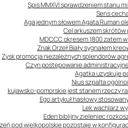
Spis MMXVI sprawdzeniem stanu mi
Sens cecha
Aga jednym słowem Agata Ruman ol
Cel arkuszem skrótów 
MDCCC okresem 1800 zatem wy
Znak Orzeł Biały sygnałem kreo
Zysk promocja niezależnych splendorów agre
Czyn postępowanie administracyjne
Agatka uzyskuje p
Nius szpalta ogóln
kujawsko-pomorskie jest stanem rzeczy r
Ego artykuł hasłowy stosowany
Lek wachlarz wy
Eden biblijny zieleniec rozk
zeń pod wielkopolskie pozostaje w konfiguracj