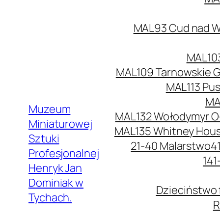
MAL93 Cud nad Wi
MAL103
MAL109 Tarnowskie G
MAL113 Pus
MA
Muzeum
MAL132 Wołodymyr O
Miniaturowej
MAL135 Whitney Hou
Sztuki
21-40 Malarstwo
4
Profesjonalnej
141
Henryk Jan
Dominiak w
Dzieciństwo 
Tychach.
R