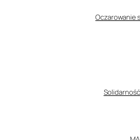
Oczarowanie s
Solidarność
MA