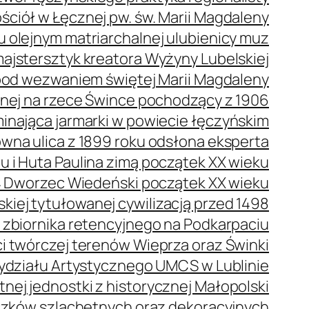
ściół w Łęcznej pw. św. Marii Magdaleny
olejnym matriarchalnej ulubienicy muz
ajstersztyk kreatora Wyżyny Lubelskiej
pod wezwaniem świętej Marii Magdaleny
nej na rzece Śwince pochodzący z 1906
nająca jarmarki w powiecie łęczyńskim
na ulica z 1899 roku odsłona eksperta
 i Huta Paulina zimą początek XX wieku
Dworzec Wiedeński początek XX wieku
kiej tytułowanej cywilizacją przed 1498
e zbiornika retencyjnego na Podkarpaciu
 twórczej terenów Wieprza oraz Świnki
ydziału Artystycznego UMCS w Lublinie
nej jednostki z historycznej Małopolski
czków szlachetnych oraz dekoracyjnych