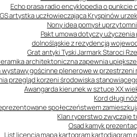
Echo prasa radio encyklopedia o punkcie 
GS artystka uczłowieczająca Kryspinów urz
Nony idea pomysł uprzytomni
Pakt umowa dotyczy użyczenia 
dolnośląskie z rezydencją wojewo
Grat antyki Tyski Jarmark Staroci 
eramika architektoniczna zapewnia upiększe
 wystawy gościnne plenerowe w przestrzeni m
mia przegląd korzeni środowiska stanowiąceg
Awangarda kierunek w sztuce XX wie
Kord długi nóż
 reprezentowane społeczeństwem zamieszkuj
Klan rycerstwo zwyczaje t
Osad kamyk prezentacj
List licencja mapa kartogram kartodiagram