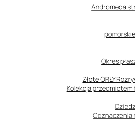
Andromeda str
pomorskie
Okres płas
Złote ORŁY Rozry
Kolekcja przedmiotem
Dziedz
Odznaczenia n