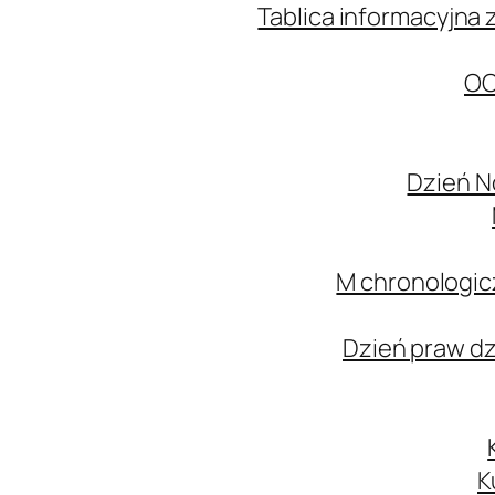
Tablica informacyjna 
OC
Dzień N
M chronologic
Dzień praw d
K