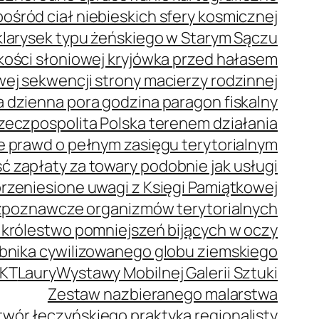
ród ciał niebieskich sfery kosmicznej
klarysek typu żeńskiego w Starym Sączu
z kości słoniowej kryjówka przed hałasem
j sekwencji strony macierzy rodzinnej
 dzienna pora godzina paragon fiskalny
zeczpospolita Polska terenem działania
e prawd o pełnym zasięgu terytorialnym
 zapłaty za towary podobnie jak usługi
rzeniesione uwagi z Księgi Pamiątkowej
zpoznawcze organizmów terytorialnych
 królestwo pomniejszeń bijących w oczy
bnika cywilizowanego globu ziemskiego
KT
Laury
Wystawy Mobilnej Galerii Sztuki
Zestaw nazbieranego malarstwa
wór łęczyńskiego praktyka regionalisty