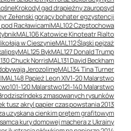
nośne
Krokodyl gad drapieżny zauropsyd
r Zełenski gorący bohater egzystencji
a pod Racławicami
MAL102 Częstochowa
Rybnik
MAL106 Katowice Kinoteatr Rialto
kołaja w Cieszynie
MAL112 Śląski pejzaż
alipsy
MAL125 Byk
MAL127 Donald Trump
130 Chuck Norris
MAL131 David Beckham
dobywają Jerozolimę
MAL134 Tina Turner
I
MAL148 Papież Leon XIV
1-20 Malarstwo
stwo
101-120 Malarstwo
121-140 Malarstwo
Brodzisz
Indeks zmasowanych rysunków
 tusz akryl papier czas powstania 2013
trza uzyskana cienkim prętem grafitowym
 samca kury domowej machera z Ukrainy
er ilustracja ołówkiem na papierze 2014