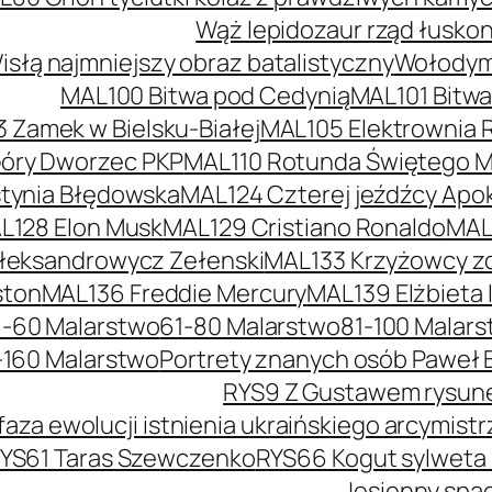
Wąż lepidozaur rząd łusko
słą najmniejszy obraz batalistyczny
Wołodymy
MAL100 Bitwa pod Cedynią
MAL101 Bitw
 Zamek w Bielsku-Białej
MAL105 Elektrownia 
óry Dworzec PKP
MAL110 Rotunda Świętego Mi
tynia Błędowska
MAL124 Czterej jeźdźcy Apok
L128 Elon Musk
MAL129 Cristiano Ronaldo
MAL
łeksandrowycz Zełenski
MAL133 Krzyżowcy z
ston
MAL136 Freddie Mercury
MAL139 Elżbieta I
1-60 Malarstwo
61-80 Malarstwo
81-100 Malar
-160 Malarstwo
Portrety znanych osób Paweł 
RYS9 Z Gustawem rysunek
faza ewolucji istnienia ukraińskiego arcymis
YS61 Taras Szewczenko
RYS66 Kogut sylweta
Jesienny spac