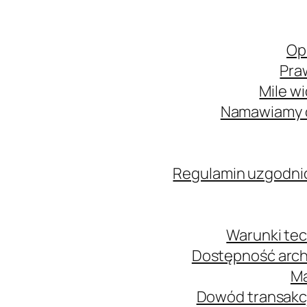
Op
Pra
Mile w
Namawiamy o
Regulamin uzgodni
Warunki tec
Dostępność arch
Ma
Dowód transakcj