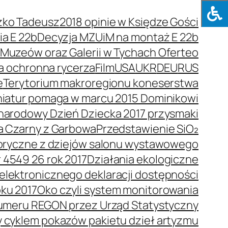
zko Tadeusz
2018 opinie w Księdze Gości
a E 22b
Decyzja MZUiM na montaż E 22b
e Muzeów oraz Galerii w Tychach Oferteo
a ochronna rycerza
Film
USA
UKR
DEU
RUS
e
Terytorium makroregionu koneserstwa
niatur pomaga w marcu 2015 Dominikowi
arodowy Dzień Dziecka 2017 przysmaki
a Czarny z Garbowa
Przedstawienie SiO₂
toryczne z dziejów salonu wystawowego
 4549 26 rok 2017
Działania ekologiczne
elektronicznego deklaracji dostępności
oku 2017
Oko czyli system monitorowania
umeru REGON przez Urząd Statystyczny
y cyklem pokazów pakietu dzieł artyzmu