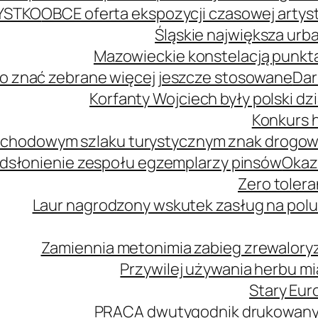
YSTKO
OBCE oferta ekspozycji czasowej arty
Śląskie największa urb
Mazowieckie konstelacją punkta
o znać zebrane więcej jeszcze stosowane
Dar
Korfanty Wojciech były polski d
Konkurs h
mochodowym szlaku turystycznym znak drogo
dsłonienie zespołu egzemplarzy pinsów
Okaz
Zero tolera
Laur nagrodzony wskutek zasług na polu
Zamiennia metonimia zabieg zrewaloryz
Przywilej używania herbu m
Stary Euro
PRACA dwutygodnik drukowany n