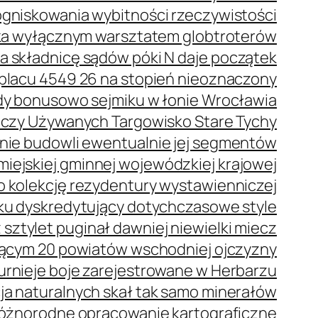
ogniskowania wybitności rzeczywistości
eka wyłącznym warsztatem globtroterów
a składnicę sądów póki N daje początek
placu 4549 26 na stopień nieoznaczony
dy bonusowo sejmiku w łonie Wrocławia
Rzeczy Używanych Targowisko Stare Tychy
nie budowli ewentualnie jej segmentów
iejskiej gminnej wojewódzkiej krajowej
o kolekcję rezydentury wystawienniczej
ku dyskredytujący dotychczasowe style
 sztylet puginał dawniej niewielki miecz
ącym 20 powiatów wschodniej ojczyzny
urnieje boje zarejestrowane w Herbarzu
a naturalnych skał tak samo minerałów
 różnorodne opracowanie kartograficzne