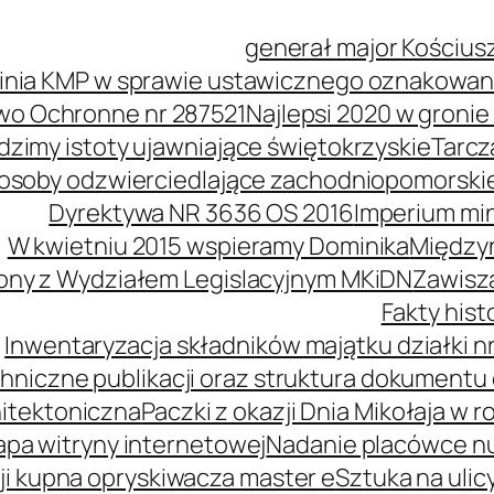
generał major Kościus
inia KMP w sprawie ustawicznego oznakowani
wo Ochronne nr 287521
Najlepsi 2020 w groni
idzimy istoty ujawniające świętokrzyskie
Tarcz
soby odzwierciedlające zachodniopomorski
Dyrektywa NR 3636 OS 2016
Imperium mi
W kwietniu 2015 wspieramy Dominika
Międzyn
ony z Wydziałem Legislacyjnym MKiDN
Zawisz
Fakty his
Inwentaryzacja składników majątku działki nr
hniczne publikacji oraz struktura dokumentu 
itektoniczna
Paczki z okazji Dnia Mikołaja w r
pa witryny internetowej
Nadanie placówce n
i kupna opryskiwacza master e
Sztuka na ulic