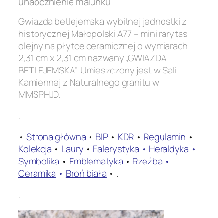
unaocznienie malunku
Gwiazda betlejemska wybitnej jednostki z
historycznej Małopolski A77 – mini rarytas
olejny na płytce ceramicznej o wymiarach
2,31 cm x 2,31 cm nazwany „GWIAZDA
BETLEJEMSKA”. Umieszczony jest w Sali
Kamiennej z Naturalnego granitu w
MMSPHJD.
.
•
Strona główna
•
BIP
•
KDR
•
Regulamin
•
Kolekcja
•
Laury
•
Falerystyka
•
Heraldyka
•
Symbolika
•
Emblematyka
•
Rzeźba
•
Ceramika
•
Broń biała
• .
.