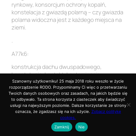
rynkowy, konsorcjum ochrony kopalń,
konstelacja z gwiazdą polarną – czy gwiazda
polarna widoczna jest z każdego miejsca na
ziemi.
.
A77k6:
konstrukcja dachu dwuspadowego,
konstytucja, kontakt, kontaminacja,
konwencja, koordynacja, kordialność,
Szanowny użytkowniku! 25 maja 2018 roku weszło w życie
rozporządzenie RODO. Przypominamy Ci więc o przetwarzaniu
korona, korporacja.
Twoich danych osobowych oraz zasadach, na jakich będzie się
to odbywało. Ta strona korzysta z ciasteczek aby świadczyć
.
usługi na najwyższym poziomie. Dalsze korzystanie ze strony
oznacza, że zgadzasz się na ich użycie.
Zobacz politykę
A77k7:
cookies.
Zamknij
Nie
korpus służby cywilnej, koszyk wiklinowy