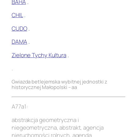
BAHA
.
CHIL
.
CUDO
.
DAMA
.
Zielone Tychy Kultura
.
.
Gwiazda betlejemska wybitnej jednostki z
historycznej Małopolski – aa
A77a1:
abstrakcja geometryczna i
niegeometryczna, abstrakt, agencja
nieruchomości rolnych, agenda