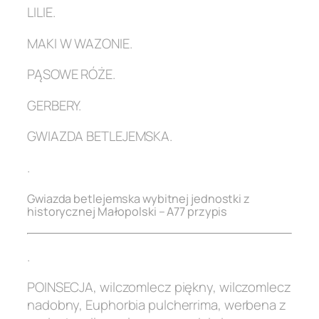
LILIE.
MAKI W WAZONIE.
PĄSOWE RÓŻE.
GERBERY.
GWIAZDA BETLEJEMSKA.
.
Gwiazda betlejemska wybitnej jednostki z
historycznej Małopolski – A77 przypis
.
POINSECJA, wilczomlecz piękny, wilczomlecz
nadobny, Euphorbia pulcherrima, werbena z