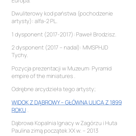
Europa.
Dwuliterowy kod państwa (pochodzenie
artysty): alfa-2 PL.
1 dysponent (2017-2017): Paweł Brodzisz.
2 dysponent (2017 – nadal): MMSPHJD
Tychy.
Pozycja prezentacji w Muzeum: Pyramid
empire of the miniatures .
Odrębne arcydzieła tego artysty;
WIDOK Z DĄBROWY – GŁÓWNA ULICA Z 1899
ROKU
.
Dąbrowa Kopalnia Ignacy w Zagórzu i Huta
Paulina zimą początek XX w. – 2013