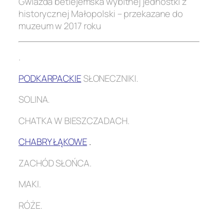
Gwiazda betlejemska wybitnej jednostki z
historycznej Małopolski – przekazane do
muzeum w 2017 roku
.
PODKARPACKIE
SŁONECZNIKI.
SOLINA.
CHATKA W BIESZCZADACH.
CHABRY ŁĄKOWE
.
ZACHÓD SŁOŃCA.
MAKI.
RÓŻE.