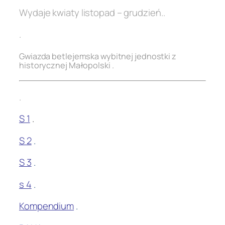
Wydaje kwiaty listopad – grudzień..
.
Gwiazda betlejemska wybitnej jednostki z
historycznej Małopolski .
.
S 1
.
S 2
.
S 3
.
s 4
.
Kompendium
.