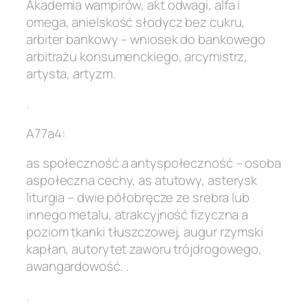
Akademia wampirów, akt odwagi, alfa i
omega, anielskość słodycz bez cukru,
arbiter bankowy – wniosek do bankowego
arbitrażu konsumenckiego, arcymistrz,
artysta, artyzm.
.
A77a4:
as społeczność a antyspołeczność – osoba
aspołeczna cechy, as atutowy, asterysk
liturgia – dwie półobręcze ze srebra lub
innego metalu, atrakcyjność fizyczna a
poziom tkanki tłuszczowej, augur rzymski
kapłan, autorytet zaworu trójdrogowego,
awangardowość. .
.