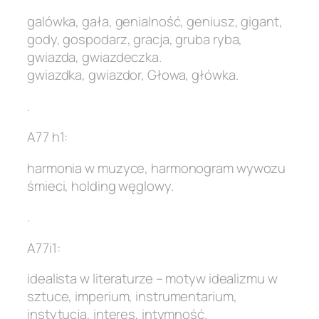
galówka, gała, genialność, geniusz, gigant,
gody, gospodarz, gracja, gruba ryba,
gwiazda, gwiazdeczka.
gwiazdka, gwiazdor, Głowa, główka.
.
A77 h1:
harmonia w muzyce, harmonogram wywozu
śmieci, holding węglowy.
.
A77i1:
idealista w literaturze – motyw idealizmu w
sztuce, imperium, instrumentarium,
instytucja, interes, intymność.