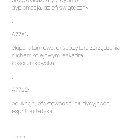
dyplomacja, dzień świąteczny.
.
A77e1:
ekipa ratunkowa, ekspozytura zarządzania
ruchem kolejowym, eskadra
kościuszkowska.
.
A77e2:
edukacja, efektowność, erudycyjność,
esprit, estetyka.
.
A77f1: