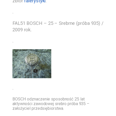
zbiór
falerystyki
.
.
FAL51 BOSCH – 25 – Srebrne (próba 935) /
2009 rok.
.
.
BOSCH odznaczenie sposobność 25 lat
aktywności zawodowej srebro próba 935 –
założyciel przedsiębiorstwa.