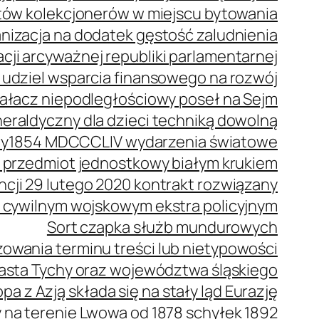
stów kolekcjonerów w miejscu bytowania
anizacja na dodatek gęstość zaludnienia
cji arcyważnej republiki parlamentarnej
 udziel wsparcia finansowego na rozwój
ziałacz niepodległościowy poseł na Sejm
eraldyczny dla dzieci techniką dowolną
wy
1854 MDCCCLIV wydarzenia światowe
 przedmiot jednostkowy białym krukiem
ncji 29 lutego 2020 kontrakt rozwiązany
 cywilnym wojskowym ekstra policyjnym
Sort czapka służb mundurowych
owania terminu treści lub nietypowości
iasta Tychy oraz województwa śląskiego
pa z Azją składa się na stały ląd Eurazję
a terenie Lwowa od 1878 schyłek 1892