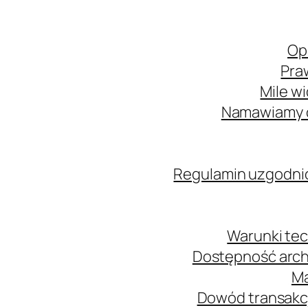
Op
Pra
Mile w
Namawiamy o
Regulamin uzgodni
Warunki tec
Dostępność arch
Ma
Dowód transakcj