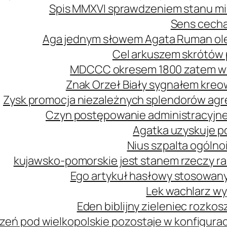
Spis MMXVI sprawdzeniem stanu mi
Sens cecha
Aga jednym słowem Agata Ruman ol
Cel arkuszem skrótów 
MDCCC okresem 1800 zatem wy
Znak Orzeł Biały sygnałem kreo
Zysk promocja niezależnych splendorów agre
Czyn postępowanie administracyjne
Agatka uzyskuje p
Nius szpalta ogóln
kujawsko-pomorskie jest stanem rzeczy r
Ego artykuł hasłowy stosowany
Lek wachlarz wy
Eden biblijny zieleniec rozk
zeń pod wielkopolskie pozostaje w konfiguracj