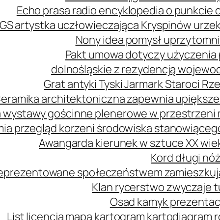
Echo prasa radio encyklopedia o punkcie 
GS artystka uczłowieczająca Kryspinów urz
Nony idea pomysł uprzytomni
Pakt umowa dotyczy użyczenia 
dolnośląskie z rezydencją wojewo
Grat antyki Tyski Jarmark Staroci 
eramika architektoniczna zapewnia upiększe
 wystawy gościnne plenerowe w przestrzeni m
mia przegląd korzeni środowiska stanowiąceg
Awangarda kierunek w sztuce XX wie
Kord długi nóż
 reprezentowane społeczeństwem zamieszkuj
Klan rycerstwo zwyczaje t
Osad kamyk prezentacj
List licencja mapa kartogram kartodiagram