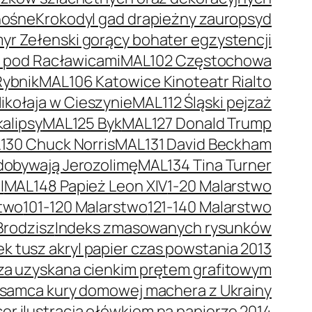
nośne
Krokodyl gad drapieżny zauropsyd
r Zełenski gorący bohater egzystencji
a pod Racławicami
MAL102 Częstochowa
Rybnik
MAL106 Katowice Kinoteatr Rialto
kołaja w Cieszynie
MAL112 Śląski pejzaż
alipsy
MAL125 Byk
MAL127 Donald Trump
130 Chuck Norris
MAL131 David Beckham
dobywają Jerozolimę
MAL134 Tina Turner
I
MAL148 Papież Leon XIV
1-20 Malarstwo
stwo
101-120 Malarstwo
121-140 Malarstwo
Brodzisz
Indeks zmasowanych rysunków
 tusz akryl papier czas powstania 2013
trza uzyskana cienkim prętem grafitowym
 samca kury domowej machera z Ukrainy
er ilustracja ołówkiem na papierze 2014