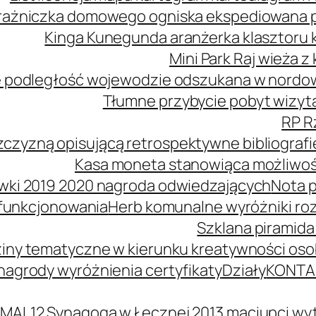
ażniczka domowego ogniska ekspediowana poś
Kinga Kunegunda aranżerka klasztoru 
Mini Park Raj wieża 
 podległość wojewodzie odszukana w nordowe
Tłumne przybycie pobyt wizyta
RP R
zczyzną opisującą retrospektywne bibliografi
Kasa moneta stanowiąca możliwość
wki 2019 2020 nagroda odwiedzających
Nota p
 funkcjonowania
Herb komunalne wyróżniki ro
Szklana piramida
iny tematyczne w kierunku kreatywności oso
agrody wyróżnienia certyfikaty
Działy
KONTA
MAL12 Synagoga w Łęcznej 2013 maciupci wyt