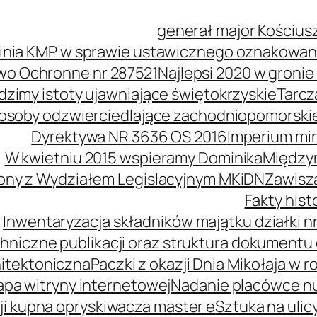
generał major Kościus
inia KMP w sprawie ustawicznego oznakowani
wo Ochronne nr 287521
Najlepsi 2020 w groni
idzimy istoty ujawniające świętokrzyskie
Tarcz
soby odzwierciedlające zachodniopomorski
Dyrektywa NR 3636 OS 2016
Imperium mi
W kwietniu 2015 wspieramy Dominika
Międzyn
ony z Wydziałem Legislacyjnym MKiDN
Zawisz
Fakty his
Inwentaryzacja składników majątku działki nr
hniczne publikacji oraz struktura dokumentu 
itektoniczna
Paczki z okazji Dnia Mikołaja w r
pa witryny internetowej
Nadanie placówce n
i kupna opryskiwacza master e
Sztuka na ulic