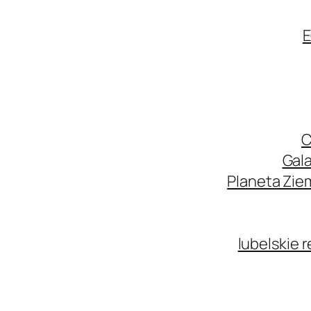
E
C
Gala
Planeta Zie
lubelskie