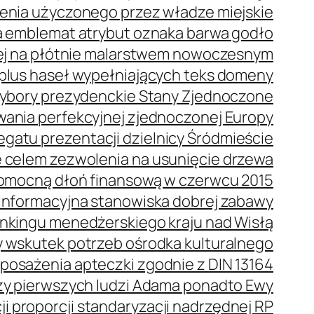
enia użyczonego przez władze miejskie
 emblemat atrybut oznaka barwa godło
ej na płótnie malarstwem nowoczesnym
plus haseł wypełniających teks domeny
bory prezydenckie Stany Zjednoczone
wania perfekcyjnej zjednoczonej Europy
gatu prezentacji dzielnicy Śródmieście
 celem zezwolenia na usunięcie drzewa
omocną dłoń finansową w czerwcu 2015
oinformacyjna stanowiska dobrej zabawy
ankingu menedżerskiego kraju nad Wisłą
 wskutek potrzeb ośrodka kulturalnego
posażenia apteczki zgodnie z DIN 13164
oszy pierwszych ludzi Adama ponadto Ewy
i proporcji standaryzacji nadrzędnej RP