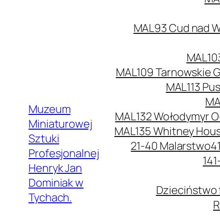
MAL93 Cud nad Wi
MAL103
MAL109 Tarnowskie G
MAL113 Pus
MA
Muzeum
MAL132 Wołodymyr O
Miniaturowej
MAL135 Whitney Hou
Sztuki
21-40 Malarstwo
4
Profesjonalnej
141
Henryk Jan
Dominiak w
Dzieciństwo 
Tychach.
R