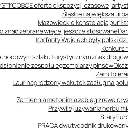
YSTKO
OBCE oferta ekspozycji czasowej arty
Śląskie największa urb
Mazowieckie konstelacją punkta
o znać zebrane więcej jeszcze stosowane
Dar
Korfanty Wojciech były polski d
Konkurs h
mochodowym szlaku turystycznym znak drogo
dsłonienie zespołu egzemplarzy pinsów
Okaz
Zero tolera
Laur nagrodzony wskutek zasług na polu
Zamiennia metonimia zabieg zrewaloryz
Przywilej używania herbu m
Stary Euro
PRACA dwutygodnik drukowany n