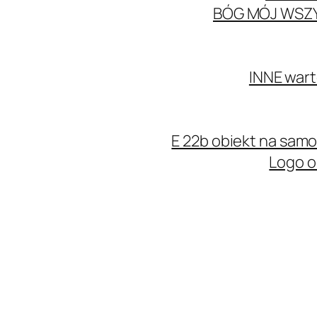
BÓG MÓJ WSZ
INNE wart
E 22b obiekt na sa
Logo o