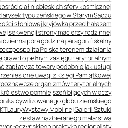
ród ciał niebieskich sfery kosmicznej
klarysek typu żeńskiego w Starym Sączu
z kości słoniowej kryjówka przed hałasem
j sekwencji strony macierzy rodzinnej
 dzienna pora godzina paragon fiskalny
zeczpospolita Polska terenem działania
e prawd o pełnym zasięgu terytorialnym
 zapłaty za towary podobnie jak usługi
rzeniesione uwagi z Księgi Pamiątkowej
zpoznawcze organizmów terytorialnych
 królestwo pomniejszeń bijących w oczy
bnika cywilizowanego globu ziemskiego
KT
Laury
Wystawy Mobilnej Galerii Sztuki
Zestaw nazbieranego malarstwa
wór łęczyńskiego praktyka regionalisty