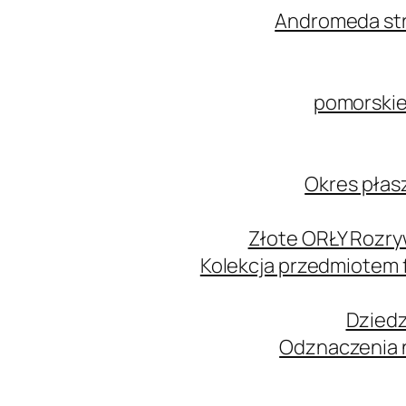
Andromeda str
pomorskie
Okres płas
Złote ORŁY Rozry
Kolekcja przedmiotem
Dziedz
Odznaczenia n