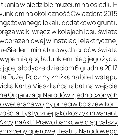
tkania w siedzibie muzeum na osiedlu H
wunkiem na okoliczność Gwiazdora 2015
 angażowanego lokalu dodatkowo gruntu
ręża walki wręcz w kolejach losu świata
porażeniowej w instalacji elektrycznej
nie
Siedem miniaturowych cudów świata
wypełniającą ładunkiem bieg jego życia
dającej słodycze dzieciom 6 grudnia 2017
ta Dużej Rodziny zniżka na bilet wstępu
icka Karta Mieszkańca rabat na wejście
ne Organizacji Narodów Zjednoczonych
o weterana wojny przeciw bolszewikom
ości artystycznej jako koszyk inwariant
 Akcyjna
Akt1 Prawo bankowe ciąg dalszy
orem sceny operowej Teatru Narodowego