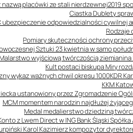
z nazwą placówki ze stali nierdzewnej
2019 spo
Ciastka Dublety spra
 ubezpieczenie odpowiedzialności cywilnej
Rodzaje o
Pomiary skuteczności ochrony przeciw
owoczesnej Sztuki 23 kwietnia w samo połud
Malarstwo wyjściową twórczością ziemianina 
Kult postaci biskupa Miry roz
zny wykaz ważnych chwil okresu 1000
KDR Kar
KKM Katow
ziecka ustanowiony przez Zgromadzenie Ogól
MCM momentem narodzin najdłużej żyjąceg
Medal medalierstwo dziedziną twórcz
Konto z Lwem Direct w ING Bank Śląski Spółka
urpiński Karol Kazimierz kompozytor dyrekt