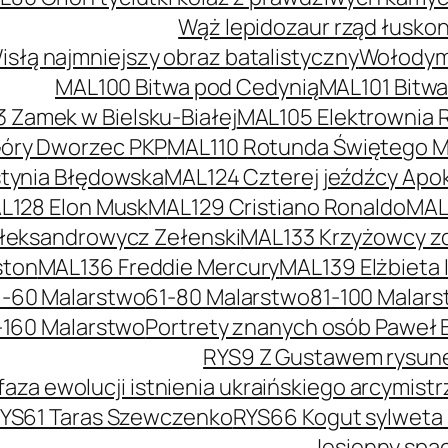
Wąż lepidozaur rząd łusko
słą najmniejszy obraz batalistyczny
Wołodymy
MAL100 Bitwa pod Cedynią
MAL101 Bitw
 Zamek w Bielsku-Białej
MAL105 Elektrownia 
óry Dworzec PKP
MAL110 Rotunda Świętego Mi
tynia Błędowska
MAL124 Czterej jeźdźcy Apok
L128 Elon Musk
MAL129 Cristiano Ronaldo
MAL
łeksandrowycz Zełenski
MAL133 Krzyżowcy z
ston
MAL136 Freddie Mercury
MAL139 Elżbieta I
1-60 Malarstwo
61-80 Malarstwo
81-100 Malar
-160 Malarstwo
Portrety znanych osób Paweł 
RYS9 Z Gustawem rysunek
faza ewolucji istnienia ukraińskiego arcymis
YS61 Taras Szewczenko
RYS66 Kogut sylweta
Jesienny spac