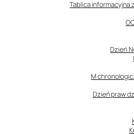
Tablica informacyjna 
OC
Dzień N
M chronologic
Dzień praw d
K