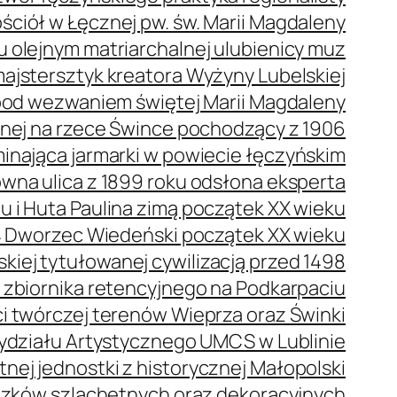
ściół w Łęcznej pw. św. Marii Magdaleny
olejnym matriarchalnej ulubienicy muz
ajstersztyk kreatora Wyżyny Lubelskiej
pod wezwaniem świętej Marii Magdaleny
nej na rzece Śwince pochodzący z 1906
nająca jarmarki w powiecie łęczyńskim
na ulica z 1899 roku odsłona eksperta
 i Huta Paulina zimą początek XX wieku
Dworzec Wiedeński początek XX wieku
kiej tytułowanej cywilizacją przed 1498
e zbiornika retencyjnego na Podkarpaciu
 twórczej terenów Wieprza oraz Świnki
ydziału Artystycznego UMCS w Lublinie
nej jednostki z historycznej Małopolski
czków szlachetnych oraz dekoracyjnych