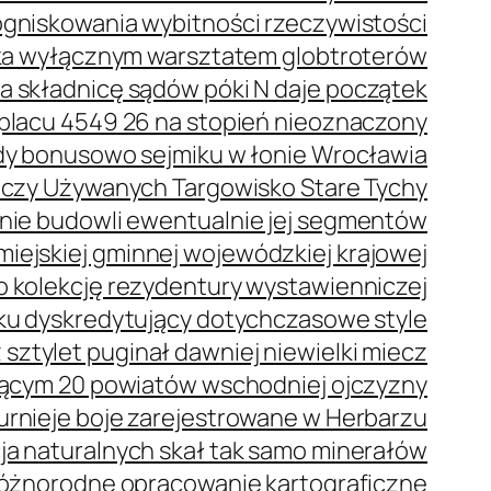
ogniskowania wybitności rzeczywistości
eka wyłącznym warsztatem globtroterów
a składnicę sądów póki N daje początek
placu 4549 26 na stopień nieoznaczony
dy bonusowo sejmiku w łonie Wrocławia
Rzeczy Używanych Targowisko Stare Tychy
nie budowli ewentualnie jej segmentów
iejskiej gminnej wojewódzkiej krajowej
o kolekcję rezydentury wystawienniczej
ku dyskredytujący dotychczasowe style
 sztylet puginał dawniej niewielki miecz
ącym 20 powiatów wschodniej ojczyzny
urnieje boje zarejestrowane w Herbarzu
a naturalnych skał tak samo minerałów
 różnorodne opracowanie kartograficzne