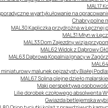
MAL17 Ko
poradyczne wyartykułowanie na opracowaniu 
Chabry polne m
MAL30 Kapliczka przydrożna w Łęcznej 
MAL31 Młyn w Łęcz
MAL33 Dom Zajezdny wizja przypomi
MAL62 Widok z Dąbrowy Głów
MAL63 Dąbrowa Kopalnia Ignacy w Zagórzu
MAL64 
 miniaturowy malunek pejzażysty Białej Podlas
MAL67 Solina olejne dzieło malarski
Maki perspektywa osobowości
Lilie dorobek czołowego absolwenta W
Gwiazda betlejemska wybit
L80 Orion tyciutki kolaż z prawdziwych kamy