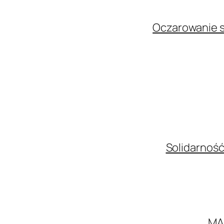
Oczarowanie s
Solidarność
MA