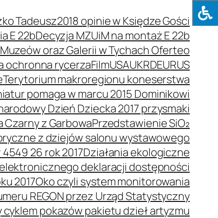
zko Tadeusz
2018 opinie w Księdze Gości
a E 22b
Decyzja MZUiM na montaż E 22b
e Muzeów oraz Galerii w Tychach Oferteo
a ochronna rycerza
Film
USA
UKR
DEU
RUS
e
Terytorium makroregionu koneserstwa
niatur pomaga w marcu 2015 Dominikowi
arodowy Dzień Dziecka 2017 przysmaki
a Czarny z Garbowa
Przedstawienie SiO₂
toryczne z dziejów salonu wystawowego
 4549 26 rok 2017
Działania ekologiczne
elektronicznego deklaracji dostępności
oku 2017
Oko czyli system monitorowania
umeru REGON przez Urząd Statystyczny
y cyklem pokazów pakietu dzieł artyzmu