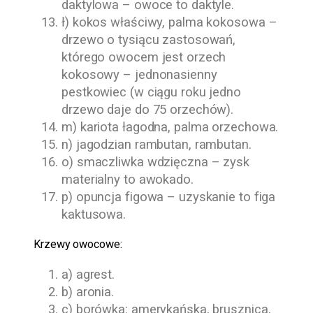
daktylowa – owoce to daktyle.
ł) kokos właściwy, palma kokosowa –
drzewo o tysiącu zastosowań,
którego owocem jest orzech
kokosowy – jednonasienny
pestkowiec (w ciągu roku jedno
drzewo daje do 75 orzechów).
m) kariota łagodna, palma orzechowa.
n) jagodzian rambutan, rambutan.
o) smaczliwka wdzięczna – zysk
materialny to awokado.
p) opuncja figowa – uzyskanie to figa
kaktusowa.
Krzewy owocowe:
a) agrest.
b) aronia.
c) borówka: amerykańska, brusznica,