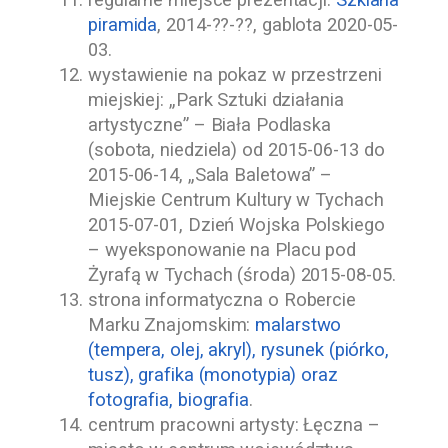
regularne miejsce prezentacji:
Szklana
piramida
,
2014-??-??
, gablota
2020-05-
03
.
wystawienie na pokaz w przestrzeni
miejskiej: „Park Sztuki działania
artystyczne” – Biała Podlaska
(sobota, niedziela) od
2015-06-13
do
2015-06-14
, „Sala Baletowa” –
Miejskie Centrum Kultury w Tychach
2015-07-01
, Dzień Wojska Polskiego
– wyeksponowanie na Placu pod
Żyrafą w Tychach (środa)
2015-08-05
.
strona informatyczna o
Robercie
Marku Znajomskim
:
malarstwo
(tempera, olej, akryl), rysunek (piórko,
tusz), grafika (monotypia) oraz
fotografia, biografia
.
centrum pracowni artysty: Łęczna –