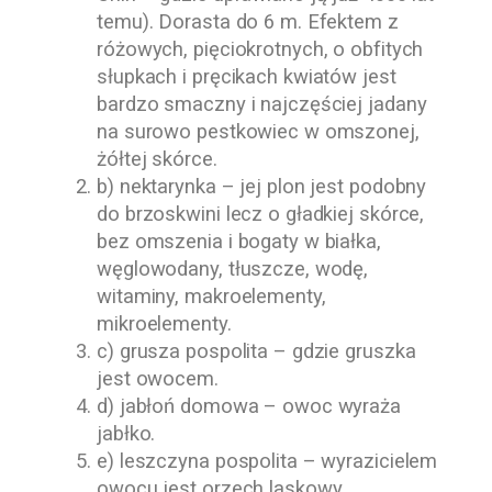
temu). Dorasta do 6 m. Efektem z
różowych, pięciokrotnych, o obfitych
słupkach i pręcikach kwiatów jest
bardzo smaczny i najczęściej jadany
na surowo pestkowiec w omszonej,
żółtej skórce.
b) nektarynka – jej plon jest podobny
do brzoskwini lecz o gładkiej skórce,
bez omszenia i bogaty w białka,
węglowodany, tłuszcze, wodę,
witaminy, makroelementy,
mikroelementy.
c) grusza pospolita – gdzie gruszka
jest owocem.
d) jabłoń domowa – owoc wyraża
jabłko.
e) leszczyna pospolita – wyrazicielem
owocu jest orzech laskowy.