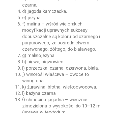
czarna.
d) jagoda kamczacka.
e) jeżyna.
f) malina – wśród wielorakich
modyfikacji uprawnych sukcesy
dopuszczalne są koloru od czarnego i
purpurowego, za pośrednictwem
czerwonego, żółtego, do białawego.
g) malinojeżyna.
h) pigwa, pigwowiec.
i) porzeczka: czarna, czerwona, biała.
j) winorośl właściwa – owoce to
winogrona.
k) żurawina: błotna, wielkoowocowa.
l) bażyna czarna.
ł) chruścina jagodna – wiecznie
zimozielona o wysokości do 10–12 m
(uprawa w terytorium