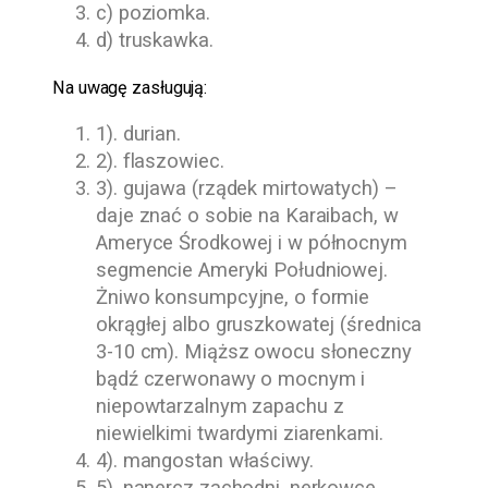
c) poziomka.
d) truskawka.
Na uwagę zasługują:
1). durian.
2). flaszowiec.
3). gujawa (rządek mirtowatych) –
daje znać o sobie na Karaibach, w
Ameryce Środkowej i w północnym
segmencie Ameryki Południowej.
Żniwo konsumpcyjne, o formie
okrągłej albo gruszkowatej (średnica
3-10 cm). Miąższ owocu słoneczny
bądź czerwonawy o mocnym i
niepowtarzalnym zapachu z
niewielkimi twardymi ziarenkami.
4). mangostan właściwy.