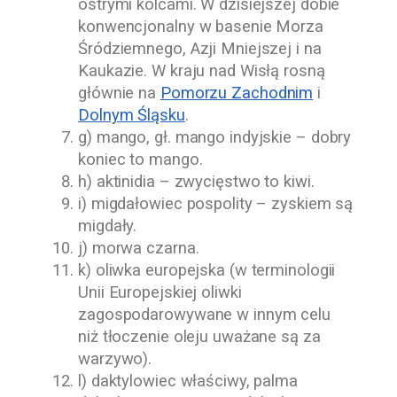
ostrymi kolcami. W dzisiejszej dobie
konwencjonalny w basenie Morza
Śródziemnego, Azji Mniejszej i na
Kaukazie. W kraju nad Wisłą rosną
głównie na
Pomorzu Zachodnim
i
Dolnym Śląsku
.
g) mango, gł. mango indyjskie – dobry
koniec to mango.
h) aktinidia – zwycięstwo to kiwi.
i) migdałowiec pospolity – zyskiem są
migdały.
j) morwa czarna.
k) oliwka europejska (w terminologii
Unii Europejskiej oliwki
zagospodarowywane w innym celu
niż tłoczenie oleju uważane są za
warzywo).
l) daktylowiec właściwy, palma