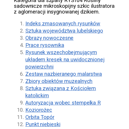
Kategoria dla szpalty RYS104 Rośliny
sadownicze mikroskopijny szkic ilustratora
z aglomeracji insygnowanej dzikiem.
Indeks zmasowanych rysunków
Sztuka województwa lubelskiego
Obrazy nowoczesne
Prace rysownika
Rysunek wszechobejmującym
układem kresek na uwidocznionej
powierzchni
Zestaw nazbieranego malarstwa
Zbiory obiektów muzealnych
Sztuka związana z Kościołem
katolickim
Autoryzacja wobec stempelka R
Koziorożec
Orbita Topór
Punkt niebieski