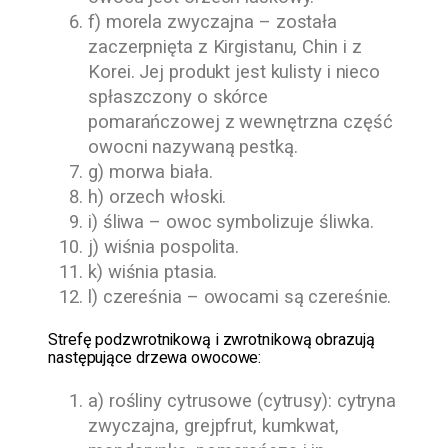
f) morela zwyczajna – została
zaczerpnięta z Kirgistanu, Chin i z
Korei. Jej produkt jest kulisty i nieco
spłaszczony o skórce
pomarańczowej z wewnętrzna część
owocni nazywaną pestką.
g) morwa biała.
h) orzech włoski.
i) śliwa – owoc symbolizuje śliwka.
j) wiśnia pospolita.
k) wiśnia ptasia.
l) czereśnia – owocami są czereśnie.
Strefę podzwrotnikową i zwrotnikową obrazują
następujące drzewa owocowe:
a) rośliny cytrusowe (cytrusy): cytryna
zwyczajna, grejpfrut, kumkwat,