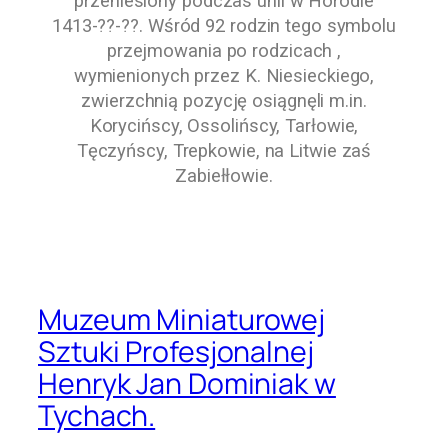
przeniesiony podczas unii w Horodle
1413-??-??
. Wśród 92 rodzin tego symbolu
przejmowania po rodzicach ,
wymienionych przez
K. Niesieckiego
,
zwierzchnią pozycję osiągnęli m.in.
Korycińscy
,
Ossolińscy
,
Tarłowie
,
Tęczyńscy
,
Trepkowie
, na Litwie zaś
Zabiełłowie
.
Muzeum Miniaturowej
Sztuki Profesjonalnej
Henryk Jan Dominiak w
Tychach.