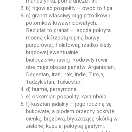
mandarynka, pomarańcza i in.
b) figowiec pospolity – owoc to figa.
c) granat właściwy ciąg przodków i
potomków krwawnicowatych.
Rezultat to granat – jagoda pokryta
mocną skórzastą łupiną barwy
purpurowej, fioletowej, rzadko kiedy
brązowej ewentualnie
białoczerwonawej. Rodowity rewir
obejmuje obszar państw: Afganistan,
Dagestan, Iran, Irak, Indie, Turcja,
Tadżykistan, Turkiestan.
d) hurma, persymona.
e) oskomian pospolity, karambola.
f) kasztan jadalny – jego rodziną są
bukowate, a płodem orzechy pokryte
cienką, brązową, błyszczącą skórką w
zielonej kupule, pokrytej gęstymi,