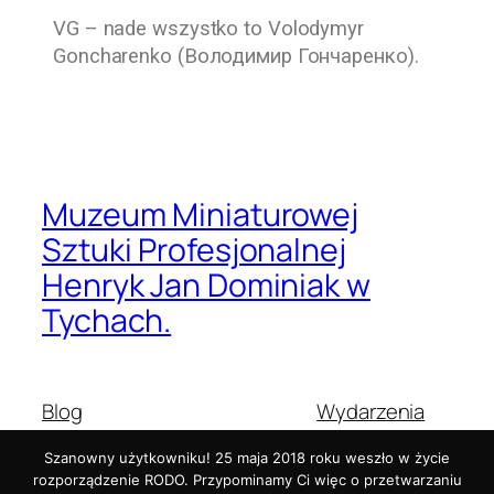
VG – nade wszystko to
Volodymyr
Goncharenko (Володимир Гончаренко).
Muzeum Miniaturowej
Sztuki Profesjonalnej
Henryk Jan Dominiak w
Tychach.
Blog
Wydarzenia
O nas
Sklep
Szanowny użytkowniku! 25 maja 2018 roku weszło w życie
Najczęściej zadawane pytania
Wzorce
rozporządzenie RODO. Przypominamy Ci więc o przetwarzaniu
Autorzy
Motywy