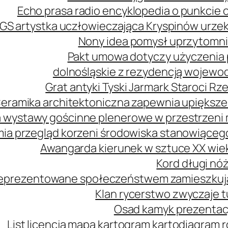
Echo prasa radio encyklopedia o punkcie 
GS artystka uczłowieczająca Kryspinów urz
Nony idea pomysł uprzytomni
Pakt umowa dotyczy użyczenia 
dolnośląskie z rezydencją wojewo
Grat antyki Tyski Jarmark Staroci 
eramika architektoniczna zapewnia upiększe
 wystawy gościnne plenerowe w przestrzeni m
mia przegląd korzeni środowiska stanowiąceg
Awangarda kierunek w sztuce XX wie
Kord długi nóż
 reprezentowane społeczeństwem zamieszkuj
Klan rycerstwo zwyczaje t
Osad kamyk prezentacj
List licencja mapa kartogram kartodiagram