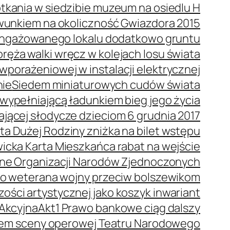
tkania w siedzibie muzeum na osiedlu H
wunkiem na okoliczność Gwiazdora 2015
 angażowanego lokalu dodatkowo gruntu
ręża walki wręcz w kolejach losu świata
porażeniowej w instalacji elektrycznej
nie
Siedem miniaturowych cudów świata
wypełniającą ładunkiem bieg jego życia
dającej słodycze dzieciom 6 grudnia 2017
ta Dużej Rodziny zniżka na bilet wstępu
icka Karta Mieszkańca rabat na wejście
ne Organizacji Narodów Zjednoczonych
o weterana wojny przeciw bolszewikom
ości artystycznej jako koszyk inwariant
 Akcyjna
Akt1 Prawo bankowe ciąg dalszy
orem sceny operowej Teatru Narodowego