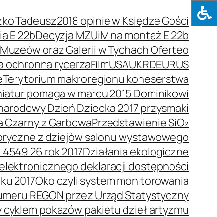
zko Tadeusz
2018 opinie w Księdze Gości
a E 22b
Decyzja MZUiM na montaż E 22b
e Muzeów oraz Galerii w Tychach Oferteo
a ochronna rycerza
Film
USA
UKR
DEU
RUS
e
Terytorium makroregionu koneserstwa
niatur pomaga w marcu 2015 Dominikowi
arodowy Dzień Dziecka 2017 przysmaki
a Czarny z Garbowa
Przedstawienie SiO₂
toryczne z dziejów salonu wystawowego
 4549 26 rok 2017
Działania ekologiczne
elektronicznego deklaracji dostępności
oku 2017
Oko czyli system monitorowania
umeru REGON przez Urząd Statystyczny
y cyklem pokazów pakietu dzieł artyzmu