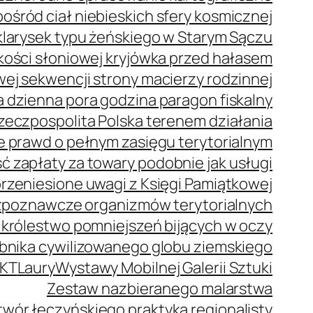
ród ciał niebieskich sfery kosmicznej
klarysek typu żeńskiego w Starym Sączu
z kości słoniowej kryjówka przed hałasem
j sekwencji strony macierzy rodzinnej
 dzienna pora godzina paragon fiskalny
zeczpospolita Polska terenem działania
e prawd o pełnym zasięgu terytorialnym
 zapłaty za towary podobnie jak usługi
rzeniesione uwagi z Księgi Pamiątkowej
zpoznawcze organizmów terytorialnych
 królestwo pomniejszeń bijących w oczy
bnika cywilizowanego globu ziemskiego
KT
Laury
Wystawy Mobilnej Galerii Sztuki
Zestaw nazbieranego malarstwa
wór łęczyńskiego praktyka regionalisty