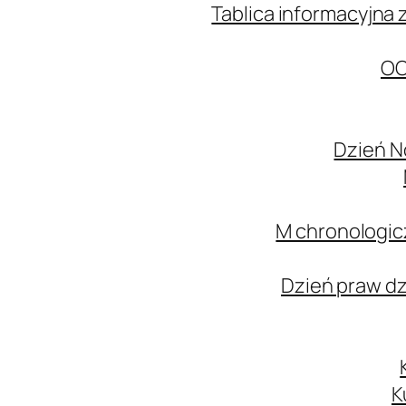
Tablica informacyjna 
OC
Dzień N
M chronologic
Dzień praw d
K