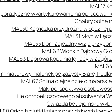
MAL17 Ko
poradyczne wyartykułowanie na opracowaniu 
Chabry polne m
MAL30 Kapliczka przydrożna w Łęcznej 
MAL31 Młyn w Łęcz
MAL33 Dom Zajezdny wizja przypomi
MAL62 Widok z Dąbrowy Głów
MAL63 Dąbrowa Kopalnia Ignacy w Zagórzu
MAL64 
 miniaturowy malunek pejzażysty Białej Podlas
MAL67 Solina olejne dzieło malarski
Maki perspektywa osobowości
Lilie dorobek czołowego absolwenta W
Gwiazda betlejemska wybit
L80 Orion tyciutki kolaż z prawdziwych kamy