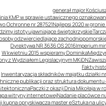
generał major Kościus
inia KMP w sprawie ustawicznego oznakowani
wo Ochronne nr 287521
Najlepsi 2020 w groni
idzimy istoty ujawniające świętokrzyskie
Tarcz
soby odzwierciedlające zachodniopomorski
Dyrektywa NR 3636 OS 2016
Imperium mi
W kwietniu 2015 wspieramy Dominika
Międzyn
ony z Wydziałem Legislacyjnym MKiDN
Zawisz
Fakty his
Inwentaryzacja składników majątku działki nr
hniczne publikacji oraz struktura dokumentu 
itektoniczna
Paczki z okazji Dnia Mikołaja w r
pa witryny internetowej
Nadanie placówce n
i kupna opryskiwacza master e
Sztuka na ulic