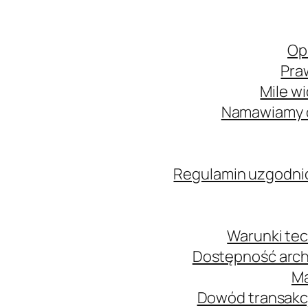
Op
Pra
Mile w
Namawiamy o
Regulamin uzgodni
Warunki tec
Dostępność arch
Ma
Dowód transakcj