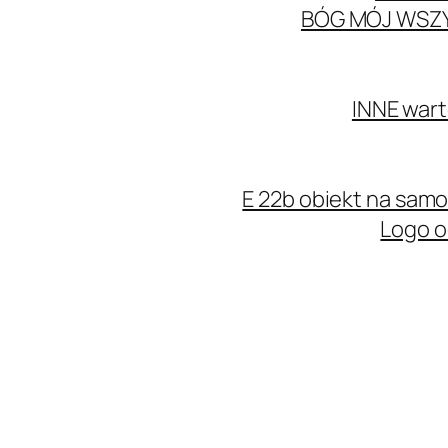
BÓG MÓJ WSZ
INNE wart
E 22b obiekt na sa
Logo o