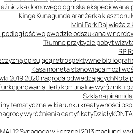
ażniczka domowego ogniska ekspediowana poś
Kinga Kunegunda aranżerka klasztoru 
Mini Park Raj wieża 
 podległość wojewodzie odszukana w nordowe
Tłumne przybycie pobyt wizyta
RP R
zczyzną opisującą retrospektywne bibliografi
Kasa moneta stanowiąca możliwość
wki 2019 2020 nagroda odwiedzających
Nota p
 funkcjonowania
Herb komunalne wyróżniki ro
Szklana piramida
iny tematyczne w kierunku kreatywności oso
agrody wyróżnienia certyfikaty
Działy
KONTA
MAL12 Synagoga w Łęcznej 2013 maciupci wyt