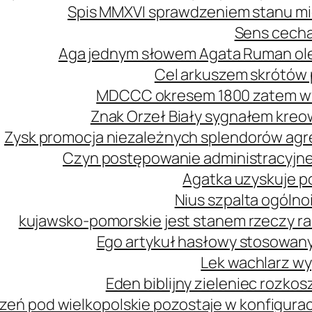
Spis MMXVI sprawdzeniem stanu mi
Sens cecha
Aga jednym słowem Agata Ruman ol
Cel arkuszem skrótów 
MDCCC okresem 1800 zatem wy
Znak Orzeł Biały sygnałem kreo
Zysk promocja niezależnych splendorów agre
Czyn postępowanie administracyjne
Agatka uzyskuje p
Nius szpalta ogóln
kujawsko-pomorskie jest stanem rzeczy r
Ego artykuł hasłowy stosowany
Lek wachlarz wy
Eden biblijny zieleniec rozk
zeń pod wielkopolskie pozostaje w konfiguracj