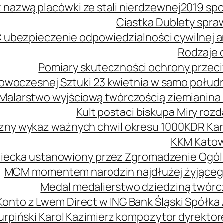
z nazwą placówki ze stali nierdzewnej
2019 spo
Ciastka Dublety spra
 ubezpieczenie odpowiedzialności cywilnej
Rodzaje o
Pomiary skuteczności ochrony przeciw
owoczesnej Sztuki 23 kwietnia w samo połud
Malarstwo wyjściową twórczością ziemianina 
Kult postaci biskupa Miry roz
zny wykaz ważnych chwil okresu 1000
KDR Kar
KKM Katow
ziecka ustanowiony przez Zgromadzenie Ogól
MCM momentem narodzin najdłużej żyjąceg
Medal medalierstwo dziedziną twórcz
Konto z Lwem Direct w ING Bank Śląski Spółka
urpiński Karol Kazimierz kompozytor dyrekt