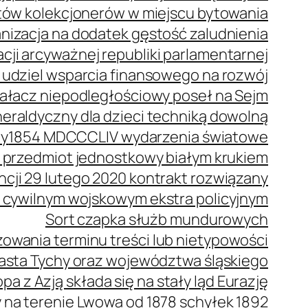
stów kolekcjonerów w miejscu bytowania
anizacja na dodatek gęstość zaludnienia
cji arcyważnej republiki parlamentarnej
 udziel wsparcia finansowego na rozwój
ziałacz niepodległościowy poseł na Sejm
eraldyczny dla dzieci techniką dowolną
wy
1854 MDCCCLIV wydarzenia światowe
 przedmiot jednostkowy białym krukiem
ncji 29 lutego 2020 kontrakt rozwiązany
 cywilnym wojskowym ekstra policyjnym
Sort czapka służb mundurowych
owania terminu treści lub nietypowości
iasta Tychy oraz województwa śląskiego
pa z Azją składa się na stały ląd Eurazję
a terenie Lwowa od 1878 schyłek 1892