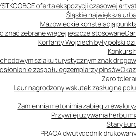
YSTKO
OBCE oferta ekspozycji czasowej arty
Śląskie największa urb
Mazowieckie konstelacją punkta
o znać zebrane więcej jeszcze stosowane
Dar
Korfanty Wojciech były polski d
Konkurs h
mochodowym szlaku turystycznym znak drogo
dsłonienie zespołu egzemplarzy pinsów
Okaz
Zero tolera
Laur nagrodzony wskutek zasług na polu
Zamiennia metonimia zabieg zrewaloryz
Przywilej używania herbu m
Stary Euro
PRACA dwutygodnik drukowany n