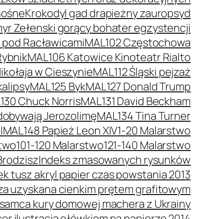
nośne
Krokodyl gad drapieżny zauropsyd
r Zełenski gorący bohater egzystencji
a pod Racławicami
MAL102 Częstochowa
Rybnik
MAL106 Katowice Kinoteatr Rialto
kołaja w Cieszynie
MAL112 Śląski pejzaż
alipsy
MAL125 Byk
MAL127 Donald Trump
130 Chuck Norris
MAL131 David Beckham
dobywają Jerozolimę
MAL134 Tina Turner
I
MAL148 Papież Leon XIV
1-20 Malarstwo
stwo
101-120 Malarstwo
121-140 Malarstwo
Brodzisz
Indeks zmasowanych rysunków
 tusz akryl papier czas powstania 2013
trza uzyskana cienkim prętem grafitowym
 samca kury domowej machera z Ukrainy
er ilustracja ołówkiem na papierze 2014