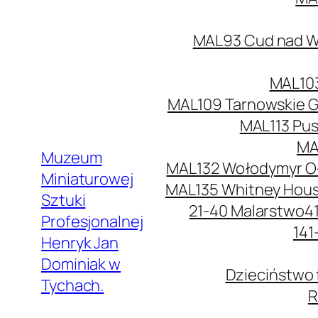
MAL93 Cud nad Wi
MAL103
MAL109 Tarnowskie G
MAL113 Pus
MA
Muzeum
MAL132 Wołodymyr O
Miniaturowej
MAL135 Whitney Hou
Sztuki
21-40 Malarstwo
4
Profesjonalnej
141
Henryk Jan
Dominiak w
Dzieciństwo 
Tychach.
R