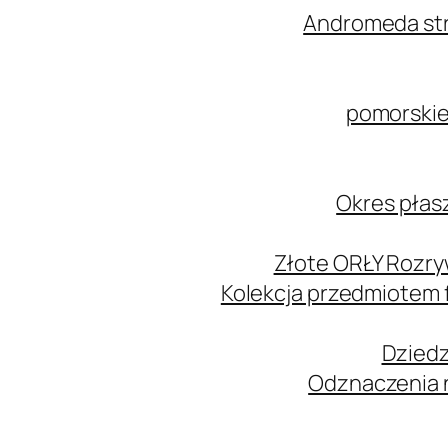
Andromeda str
pomorskie
Okres płas
Złote ORŁY Rozry
Kolekcja przedmiotem
Dziedz
Odznaczenia n