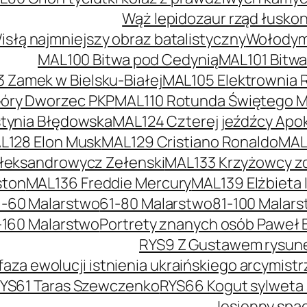
Wąż lepidozaur rząd łusko
słą najmniejszy obraz batalistyczny
Wołodymy
MAL100 Bitwa pod Cedynią
MAL101 Bitw
 Zamek w Bielsku-Białej
MAL105 Elektrownia 
óry Dworzec PKP
MAL110 Rotunda Świętego Mi
tynia Błędowska
MAL124 Czterej jeźdźcy Apok
L128 Elon Musk
MAL129 Cristiano Ronaldo
MAL
łeksandrowycz Zełenski
MAL133 Krzyżowcy z
ston
MAL136 Freddie Mercury
MAL139 Elżbieta I
1-60 Malarstwo
61-80 Malarstwo
81-100 Malar
-160 Malarstwo
Portrety znanych osób Paweł 
RYS9 Z Gustawem rysunek
faza ewolucji istnienia ukraińskiego arcymis
YS61 Taras Szewczenko
RYS66 Kogut sylweta
Jesienny spac