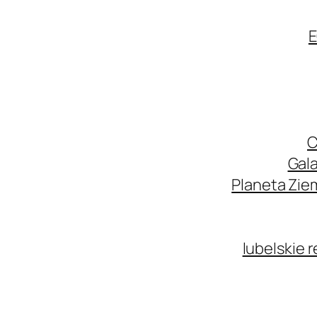
E
C
Gala
Planeta Zie
lubelskie