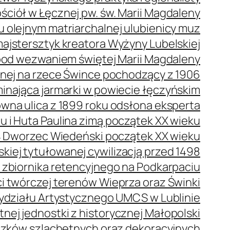
ściół w Łęcznej pw. św. Marii Magdaleny
olejnym matriarchalnej ulubienicy muz
ajstersztyk kreatora Wyżyny Lubelskiej
pod wezwaniem świętej Marii Magdaleny
nej na rzece Śwince pochodzący z 1906
nająca jarmarki w powiecie łęczyńskim
na ulica z 1899 roku odsłona eksperta
 i Huta Paulina zimą początek XX wieku
Dworzec Wiedeński początek XX wieku
kiej tytułowanej cywilizacją przed 1498
e zbiornika retencyjnego na Podkarpaciu
 twórczej terenów Wieprza oraz Świnki
ydziału Artystycznego UMCS w Lublinie
nej jednostki z historycznej Małopolski
czków szlachetnych oraz dekoracyjnych