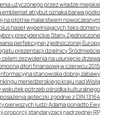
enia użyczonego przez władze miejskie
 emblemat atrybut oznaka barwa godło
ej na płótnie malarstwem nowoczesnym
plus haseł wypełniających teks domeny
bory prezydenckie Stany Zjednoczone
wania perfekcyjnej zjednoczonej Europy
gatu prezentacji dzielnicy Śródmieście
 celem zezwolenia na usunięcie drzewa
omocną dłoń finansową w czerwcu 2015
oinformacyjna stanowiska dobrej zabawy
ankingu menedżerskiego kraju nad Wisłą
 wskutek potrzeb ośrodka kulturalnego
posażenia apteczki zgodnie z DIN 13164
oszy pierwszych ludzi Adama ponadto Ewy
i proporcji standaryzacji nadrzędnej RP