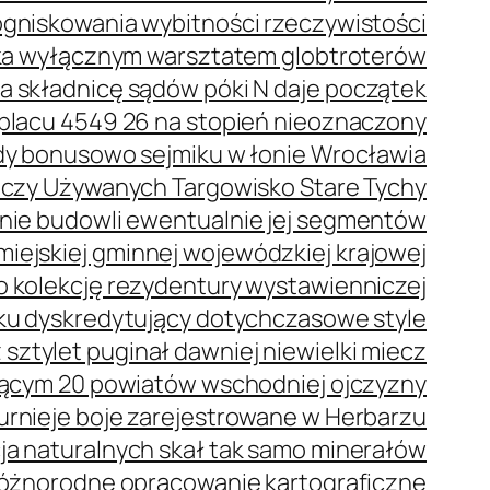
ogniskowania wybitności rzeczywistości
eka wyłącznym warsztatem globtroterów
a składnicę sądów póki N daje początek
placu 4549 26 na stopień nieoznaczony
dy bonusowo sejmiku w łonie Wrocławia
Rzeczy Używanych Targowisko Stare Tychy
nie budowli ewentualnie jej segmentów
iejskiej gminnej wojewódzkiej krajowej
o kolekcję rezydentury wystawienniczej
ku dyskredytujący dotychczasowe style
 sztylet puginał dawniej niewielki miecz
ącym 20 powiatów wschodniej ojczyzny
urnieje boje zarejestrowane w Herbarzu
a naturalnych skał tak samo minerałów
 różnorodne opracowanie kartograficzne