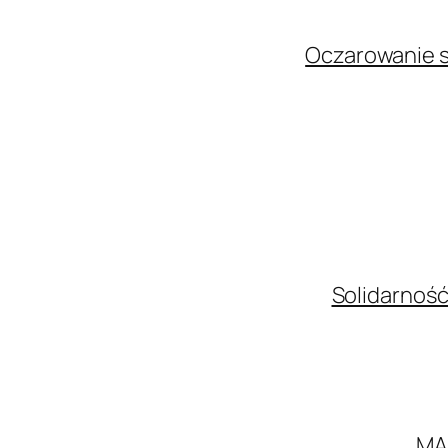
Oczarowanie s
Solidarność
MA