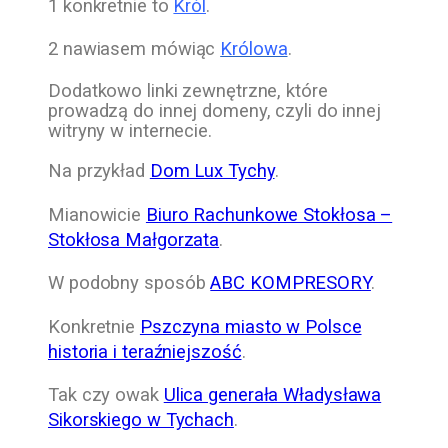
1 konkretnie to
Król
.
2 nawiasem mówiąc
Królowa
.
Dodatkowo linki zewnętrzne, które
prowadzą do innej domeny, czyli do innej
witryny w internecie.
Na przykład
Dom Lux Tychy
.
Mianowicie
Biuro Rachunkowe Stokłosa –
Stokłosa Małgorzata
.
W podobny sposób
ABC KOMPRESORY
.
Konkretnie
Pszczyna miasto w Polsce
historia i teraźniejszość
.
Tak czy owak
Ulica generała Władysława
Sikorskiego w Tychach
.