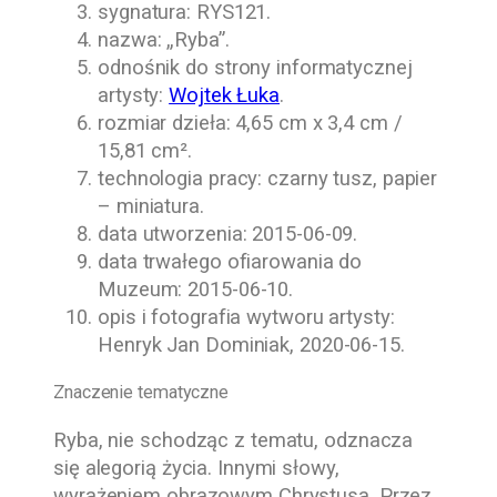
sygnatura: RYS121.
nazwa: „Ryba”.
odnośnik do strony informatycznej
artysty:
Wojtek Łuka
.
rozmiar dzieła: 4,65 cm x 3,4 cm /
15,81 cm².
technologia pracy: czarny tusz, papier
– miniatura.
data utworzenia:
2015-06-09
.
data trwałego ofiarowania do
Muzeum:
2015-06-10.
opis i fotografia wytworu artysty:
Henryk Jan Dominiak
,
2020-06-15.
Znaczenie tematyczne
Ryba, nie schodząc z tematu, odznacza
się alegorią życia. Innymi słowy,
wyrażeniem obrazowym Chrystusa. Przez