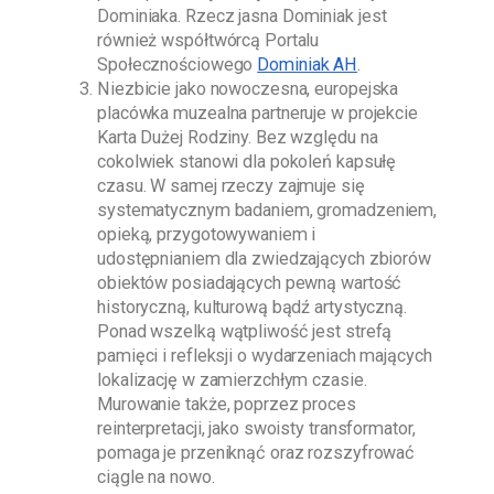
Dominiaka
. Rzecz jasna
Dominiak
jest
również współtwórcą Portalu
Społecznościowego
Dominiak AH
.
Niezbicie jako nowoczesna, europejska
placówka muzealna partneruje w projekcie
Karta Dużej Rodziny. Bez względu na
cokolwiek stanowi dla pokoleń kapsułę
czasu. W samej rzeczy zajmuje się
systematycznym badaniem, gromadzeniem,
opieką, przygotowywaniem i
udostępnianiem dla zwiedzających zbiorów
obiektów posiadających pewną wartość
historyczną, kulturową bądź artystyczną.
Ponad wszelką wątpliwość jest strefą
pamięci i refleksji o wydarzeniach mających
lokalizację w zamierzchłym czasie.
Murowanie także, poprzez proces
reinterpretacji, jako swoisty transformator,
pomaga je przeniknąć oraz rozszyfrować
ciągle na nowo.