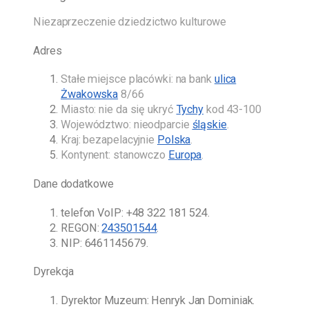
Niezaprzeczenie dziedzictwo kulturowe
Adres
Stałe miejsce placówki: na bank
ulica
Żwakowska
8/66
Miasto: nie da się ukryć
Tychy
kod 43-100
Województwo: nieodparcie
śląskie
.
Kraj: bezapelacyjnie
Polska
.
Kontynent: stanowczo
Europa
.
Dane dodatkowe
telefon VoIP:
+48 322 181 524
.
REGON:
243501544
.
NIP: 6461145679.
Dyrekcja
Dyrektor Muzeum:
Henryk Jan Dominiak
.