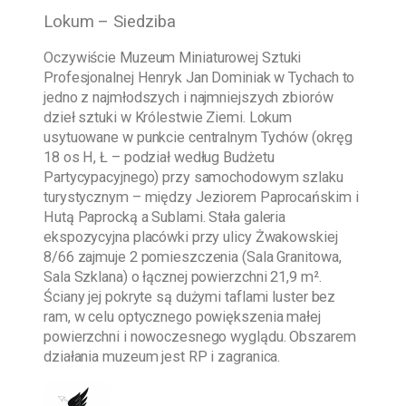
Lokum – Siedziba
Oczywiście
Muzeum Miniaturowej Sztuki
Profesjonalnej Henryk Jan Dominiak w Tychach
to
jedno z najmłodszych i najmniejszych zbiorów
dzieł sztuki w Królestwie Ziemi. Lokum
usytuowane w punkcie centralnym Tychów (okręg
18 os H, Ł – podział według Budżetu
Partycypacyjnego) przy samochodowym szlaku
turystycznym – między Jeziorem Paprocańskim i
Hutą Paprocką a Sublami. Stała galeria
ekspozycyjna placówki przy ulicy Żwakowskiej
8/66 zajmuje 2 pomieszczenia (Sala Granitowa,
Sala Szklana) o łącznej powierzchni 21,9 m².
Ściany jej pokryte są dużymi taflami luster bez
ram, w celu optycznego powiększenia małej
powierzchni i nowoczesnego wyglądu. Obszarem
działania muzeum jest RP i zagranica.