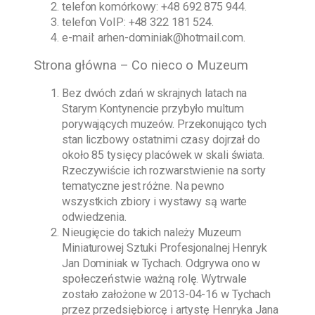
telefon komórkowy:
+48 692 875 944
.
telefon VoIP:
+48 322 181 524
.
e-mail:
arhen-dominiak@hotmail.com
.
Strona główna – Co nieco o Muzeum
Bez dwóch zdań w skrajnych latach na
Starym Kontynencie przybyło multum
porywających muzeów. Przekonująco tych
stan liczbowy ostatnimi czasy dojrzał do
około 85 tysięcy placówek w skali świata.
Rzeczywiście ich rozwarstwienie na sorty
tematyczne jest różne. Na pewno
wszystkich zbiory i wystawy są warte
odwiedzenia.
Nieugięcie do takich należy
Muzeum
Miniaturowej Sztuki Profesjonalnej Henryk
Jan Dominiak w Tychach
. Odgrywa ono w
społeczeństwie ważną rolę. Wytrwale
zostało założone w
2013-04-16
w Tychach
przez przedsiębiorcę i artystę
Henryka Jana