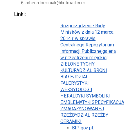
arhen-dominiak@hotmail.com
Linki:
Rozporządzenie Rady
Ministrów z dnia 12 marca
2014 r. w sprawie
Centralnego Repozytorium
Informacji Publicznej
galeria
w przestrzeni miejskiej:
ZIELONE TYCHY
KULTURA
DZIAŁ BRONI
BIAŁEJ
DZIAŁ
FALERYSTYKI
WEKSYLOLOGII
HERALDYKI SYMBOLIKI
EMBLEMATYKI
SPECYFIKACJA
ZMAGAZYNOWANEJ
RZEŹBY
DZIAŁ RZEŹBY
CERAMIKI
BIP gov pl
.