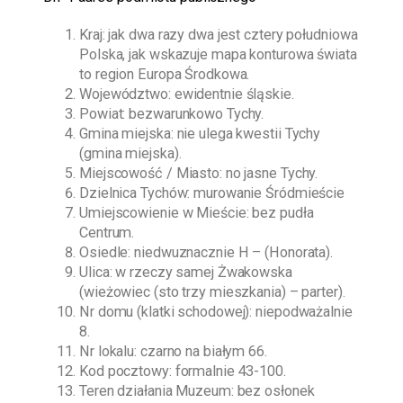
Kraj: jak dwa razy dwa jest cztery południowa
Polska, jak wskazuje mapa konturowa świata
to region Europa Środkowa.
Województwo: ewidentnie śląskie.
Powiat: bezwarunkowo Tychy.
Gmina miejska: nie ulega kwestii Tychy
(gmina miejska).
Miejscowość / Miasto: no jasne Tychy.
Dzielnica Tychów: murowanie Śródmieście
Umiejscowienie w Mieście: bez pudła
Centrum.
Osiedle: niedwuznacznie H – (Honorata).
Ulica: w rzeczy samej Żwakowska
(wieżowiec (sto trzy mieszkania) – parter).
Nr domu (klatki schodowej): niepodważalnie
8.
Nr lokalu: czarno na białym 66.
Kod pocztowy: formalnie 43-100.
Teren działania Muzeum: bez osłonek