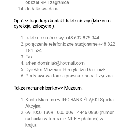
obszar RP i zagranica
dodatkowe dane
O
prócz tego
tego kontakt telefoniczny (Muzeum,
dyrekcja, założyciel):
telefon komórkowy
+48 692 875 944
.
połączenie telefoniczne stacjonarne
+48 322
181 524
.
Fax:: .
arhen-dominiak@hotmail.com
Dyrektor Muzeum:
Henryk Jan Dominiak
Podstawowa forma prawna: osoba fizyczna
Także rachunek bankowy Muzeum:
Konto Muzeum w ING BANK ŚLĄSKI Spółka
Akcyjna:
69 1050 1399 1000 0091 4446 0830 (numer
rachunku w formacie NRB – płatność w
kraju).