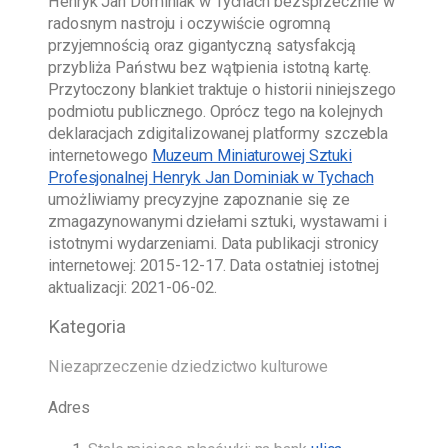
Henryk Jan Dominiak w Tychach
bezsprzecznie w
radosnym nastroju i oczywiście ogromną
przyjemnością oraz gigantyczną satysfakcją
przybliża Państwu bez wątpienia istotną kartę.
Przytoczony blankiet traktuje o historii niniejszego
podmiotu publicznego. Oprócz tego na kolejnych
deklaracjach zdigitalizowanej platformy szczebla
internetowego
Muzeum Miniaturowej Sztuki
Profesjonalnej Henryk Jan Dominiak w Tychach
umożliwiamy precyzyjne zapoznanie się ze
zmagazynowanymi dziełami sztuki, wystawami i
istotnymi wydarzeniami. Data publikacji stronicy
internetowej:
2015-12-17
. Data ostatniej istotnej
aktualizacji:
2021-06-02
.
Kategoria
Niezaprzeczenie dziedzictwo kulturowe
Adres