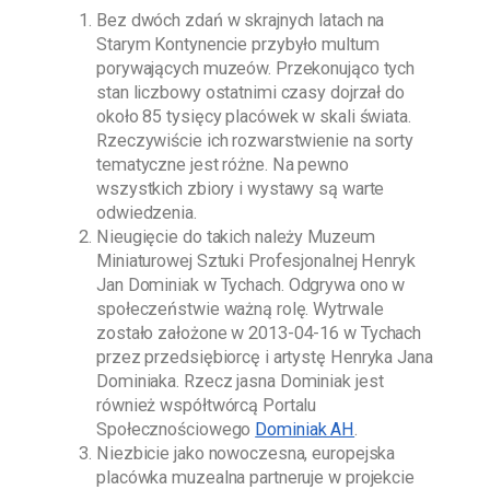
Bez dwóch zdań w skrajnych latach na
Starym Kontynencie przybyło multum
porywających muzeów. Przekonująco tych
stan liczbowy ostatnimi czasy dojrzał do
około 85 tysięcy placówek w skali świata.
Rzeczywiście ich rozwarstwienie na sorty
tematyczne jest różne. Na pewno
wszystkich zbiory i wystawy są warte
odwiedzenia.
Nieugięcie do takich należy
Muzeum
Miniaturowej Sztuki Profesjonalnej Henryk
Jan Dominiak w Tychach
. Odgrywa ono w
społeczeństwie ważną rolę. Wytrwale
zostało założone w
2013-04-16
w Tychach
przez przedsiębiorcę i artystę
Henryka Jana
Dominiaka
. Rzecz jasna
Dominiak
jest
również współtwórcą Portalu
Społecznościowego
Dominiak AH
.
Niezbicie jako nowoczesna, europejska
placówka muzealna partneruje w projekcie