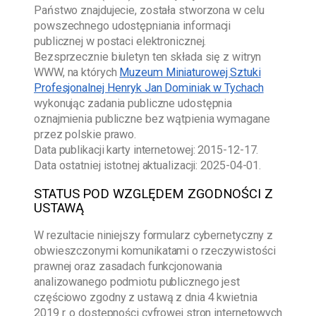
Państwo znajdujecie, została stworzona w celu
powszechnego udostępniania informacji
publicznej w postaci elektronicznej.
Bezsprzecznie biuletyn ten składa się z witryn
WWW, na których
Muzeum Miniaturowej Sztuki
Profesjonalnej Henryk Jan Dominiak w Tychach
wykonując zadania publiczne udostępnia
oznajmienia publiczne bez wątpienia wymagane
przez polskie prawo.
Data publikacji karty internetowej:
2015-12-17
.
Data ostatniej istotnej aktualizacji:
2025-04-01
.
STATUS POD WZGLĘDEM ZGODNOŚCI Z
USTAWĄ
W rezultacie niniejszy formularz cybernetyczny z
obwieszczonymi komunikatami o rzeczywistości
prawnej oraz zasadach funkcjonowania
analizowanego podmiotu publicznego jest
częściowo zgodny z ustawą z dnia 4 kwietnia
2019 r. o dostępności cyfrowej stron internetowych