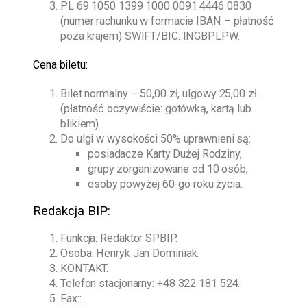
PL 69 1050 1399 1000 0091 4446 0830
(numer rachunku w formacie IBAN – płatność
poza krajem) SWIFT/BIC: INGBPLPW.
Cena biletu:
Bilet normalny – 50,00 zł, ulgowy 25,00 zł.
(płatność oczywiście: gotówką, kartą lub
blikiem).
Do ulgi w wysokości 50% uprawnieni są:
posiadacze Karty Dużej Rodziny,
grupy zorganizowane od 10 osób,
osoby powyżej 60-go roku życia.
Redakcja BIP:
Funkcja: Redaktor SPBIP.
Osoba:
Henryk Jan Dominiak
.
KONTAKT.
Telefon stacjonarny:
+48 322 181 524
.
Fax:: .