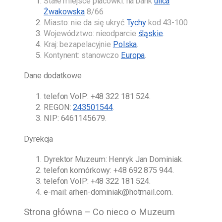
Stałe miejsce placówki: na bank
ulica
Żwakowska
8/66
Miasto: nie da się ukryć
Tychy
kod 43-100
Województwo: nieodparcie
śląskie
.
Kraj: bezapelacyjnie
Polska
.
Kontynent: stanowczo
Europa
.
Dane dodatkowe
telefon VoIP:
+48 322 181 524
.
REGON:
243501544
.
NIP: 6461145679.
Dyrekcja
Dyrektor Muzeum:
Henryk Jan Dominiak
.
telefon komórkowy:
+48 692 875 944
.
telefon VoIP:
+48 322 181 524
.
e-mail:
arhen-dominiak@hotmail.com
.
Strona główna – Co nieco o Muzeum