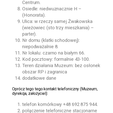
Centrum.
Osiedle: niedwuznacznie H –
(Honorata).
Ulica: w rzeczy samej Żwakowska
(wieżowiec (sto trzy mieszkania) –
parter).
Nr domu (klatki schodowej):
niepodważalnie 8.
Nr lokalu: czarno na białym 66.
Kod pocztowy: formalnie 43-100.
Teren działania Muzeum: bez osłonek
obszar RP i zagranica
dodatkowe dane
O
prócz tego
tego kontakt telefoniczny (Muzeum,
dyrekcja, założyciel):
telefon komórkowy
+48 692 875 944
.
połączenie telefoniczne stacjonarne