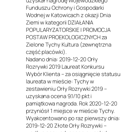
uzyskał nagrodę Wojewódzkiego
Funduszu Ochrony i Gospodarki
Wodnej w Katowicach z okazji Dnia
Ziemi w kategorii DZIAŁANIA
POPULARYZATORSKIE I PROMOCJA
POSTAW PROEKOLOGICZNYCH za
Zielone Tychy Kultura (zewnętrzna
część placówki).
Nadano dnia: 2019-12-20 Orły
Rozrywki 2019 Laureat Konkursu
Wybór Klienta – za osiągnięcie statusu
laureata w mieście: Tychy w
zestawieniu Orły Rozrywki 2019 –
uzyskana ocena 9.1/10 pkt i
pamiątkowa nagroda. Rok 2020-12-20
przyniósł 1 miejsce w mieście Tychy.
Wyakcentowano po raz pierwszy dnia:
2019-12-20 Złote Orły Rozrywki –