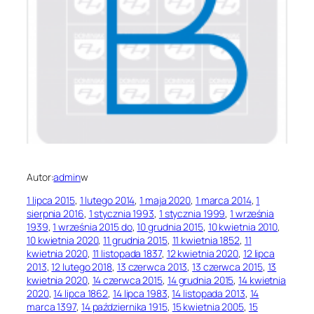
Autor:
admin
w
1 lipca 2015
, 
1 lutego 2014
, 
1 maja 2020
, 
1 marca 2014
, 
1
sierpnia 2016
, 
1 stycznia 1993
, 
1 stycznia 1999
, 
1 września
1939
, 
1 września 2015 do
, 
10 grudnia 2015
, 
10 kwietnia 2010
, 
10 kwietnia 2020
, 
11 grudnia 2015
, 
11 kwietnia 1852
, 
11
kwietnia 2020
, 
11 listopada 1837
, 
12 kwietnia 2020
, 
12 lipca
2013
, 
12 lutego 2018
, 
13 czerwca 2013
, 
13 czerwca 2015
, 
13
kwietnia 2020
, 
14 czerwca 2015
, 
14 grudnia 2015
, 
14 kwietnia
2020
, 
14 lipca 1862
, 
14 lipca 1983
, 
14 listopada 2013
, 
14
marca 1397
, 
14 października 1915
, 
15 kwietnia 2005
, 
15