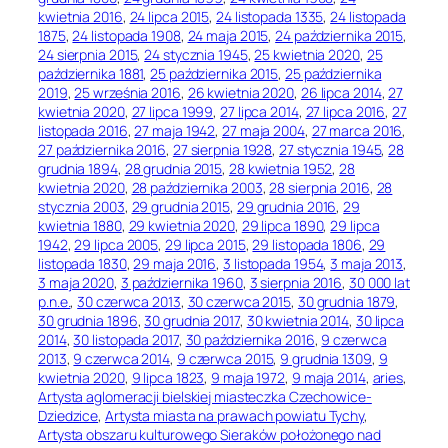
kwietnia 2016
, 
24 lipca 2015
, 
24 listopada 1335
, 
24 listopada
1875
, 
24 listopada 1908
, 
24 maja 2015
, 
24 października 2015
, 
24 sierpnia 2015
, 
24 stycznia 1945
, 
25 kwietnia 2020
, 
25
października 1881
, 
25 października 2015
, 
25 października
2019
, 
25 września 2016
, 
26 kwietnia 2020
, 
26 lipca 2014
, 
27
kwietnia 2020
, 
27 lipca 1999
, 
27 lipca 2014
, 
27 lipca 2016
, 
27
listopada 2016
, 
27 maja 1942
, 
27 maja 2004
, 
27 marca 2016
, 
27 października 2016
, 
27 sierpnia 1928
, 
27 stycznia 1945
, 
28
grudnia 1894
, 
28 grudnia 2015
, 
28 kwietnia 1952
, 
28
kwietnia 2020
, 
28 października 2003
, 
28 sierpnia 2016
, 
28
stycznia 2003
, 
29 grudnia 2015
, 
29 grudnia 2016
, 
29
kwietnia 1880
, 
29 kwietnia 2020
, 
29 lipca 1890
, 
29 lipca
1942
, 
29 lipca 2005
, 
29 lipca 2015
, 
29 listopada 1806
, 
29
listopada 1830
, 
29 maja 2016
, 
3 listopada 1954
, 
3 maja 2013
, 
3 maja 2020
, 
3 października 1960
, 
3 sierpnia 2016
, 
30 000 lat
p.n.e.
, 
30 czerwca 2013
, 
30 czerwca 2015
, 
30 grudnia 1879
, 
30 grudnia 1896
, 
30 grudnia 2017
, 
30 kwietnia 2014
, 
30 lipca
2014
, 
30 listopada 2017
, 
30 października 2016
, 
9 czerwca
2013
, 
9 czerwca 2014
, 
9 czerwca 2015
, 
9 grudnia 1309
, 
9
kwietnia 2020
, 
9 lipca 1823
, 
9 maja 1972
, 
9 maja 2014
, 
aries
, 
Artysta aglomeracji bielskiej miasteczka Czechowice-
Dziedzice
, 
Artysta miasta na prawach powiatu Tychy
, 
Artysta obszaru kulturowego Sieraków położonego nad