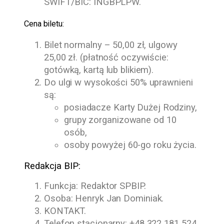
SWIFT/BIC: INGBPLPW.
Cena biletu:
Bilet normalny – 50,00 zł, ulgowy
25,00 zł. (płatność oczywiście:
gotówką, kartą lub blikiem).
Do ulgi w wysokości 50% uprawnieni
są:
posiadacze Karty Dużej Rodziny,
grupy zorganizowane od 10
osób,
osoby powyżej 60-go roku życia.
Redakcja BIP:
Funkcja: Redaktor SPBIP.
Osoba:
Henryk Jan Dominiak
.
KONTAKT.
Telefon stacjonarny:
+48 322 181 524
.