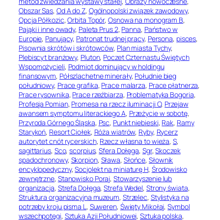
metod zwiedzania wystawy stałej
, 
Obrazy nowoczesne
, 
Obszar Sas
, 
Od A do Z
, 
Ogólnopolski związek zawodowy
, 
Opcja Półkozic
, 
Orbita Topór
, 
Osnowa na monogram B
, 
Pająki i inne owady
, 
Paleta Prus 2
, 
Panna
, 
Państwo w
Europie
, 
Panujący
, 
Patronat trudnej pracy
, 
Persona
, 
pisces
, 
Pisownia skrótów i skrótowców
, 
Plan miasta Tychy
, 
Plebiscyt branżowy
, 
Pluton
, 
Poczet Czternastu Świętych
Wspomożycieli
, 
Podmiot dominujący w holdingu
finansowym
, 
Półszlachetne minerały
, 
Południe bieg
południowy
, 
Prace grafika
, 
Prace malarza
, 
Prace płatnerza
, 
Prace rysownika
, 
Prace rzeźbiarza
, 
Problematyka Bogoria
, 
Profesja Pomian
, 
Promesa na rzecz iluminacji O
, 
Przejaw
awansem symptomu literackiego A
, 
Przeżycie w sobotę
, 
Przyroda Górnego Śląska
, 
Psc
, 
Punkt niebieski
, 
Rak
, 
Ramy
Starykoń
, 
Resort Ciołek
, 
Róża wiatrów
, 
Ryby
, 
Rycerz
autorytet cnót rycerskich
, 
Rzecz własna to wieża
, 
S
, 
sagittarius
, 
Sco
, 
scorpius
, 
Sfera Dołęga
, 
Sgr
, 
Skoczek
spadochronowy
, 
Skorpion
, 
Sława
, 
Słońce
, 
Słownik
encyklopedyczny
, 
Socjolekt na miniaturę H
, 
Środowisko
zewnętrzne
, 
Stanowisko Poraj
, 
Stowarzyszenie lub
organizacja
, 
Strefa Dołęga
, 
Strefa Wedel
, 
Strony świata
, 
Struktura organizacyjna muzeum
, 
Strzelec
, 
Stylistyka na
potrzeby kroju pisma L
, 
Suweren
, 
Święty Mikołaj
, 
Symbol
wszechpotęgi
, 
Sztuka Azji Południowej
, 
Sztuka polska
, 