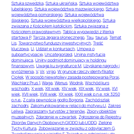
Sztuka szwedzka
, 
Sztuka ukraińska
, 
Sztuka województwa
lubelskiego
, 
Sztuka województwa mazowieckiego
, 
Sztuka
województwa pomorskiego
, 
Sztuka województwa
śląskiego
, 
Sztuka województwa wielkopolskiego
, 
Sztuka
związana z Kościołem katolickim
, 
Sztuka związana z
Kościołem prawosławnym
, 
Tablica wypowiedzi z literką
startową P
, 
Tarcza zegara słonecznego
, 
Tau
, 
taurus
, 
Temat
Lis
, 
Towarzystwo funduszy inwestycyjnych
, 
Treść
kluczowa
, 
U
, 
Udział w konkursach
, 
Umowa o
subpartycypację
, 
Uncategorized
, 
Unijna instytucja
dominująca
, 
Unijny podmiot dominujący w holdingu
finansowym
, 
Uwaga ku sygnaturce M
, 
Uzyskane nagrody i
wyróżnienia
, 
V
, 
Vir
, 
virgo
, 
W gruncie rzeczy identyfikator
Ciołek
, 
W sposób niewątpliwy zasada postępowania Poraj
, 
Wachlarz Prus 1
, 
Waga
, 
Wenus
, 
Wodnik
, 
Wschód kurs
wschodni
, 
X wiek
, 
XIII wiek
, 
XIV wiek
, 
XIX wiek
, 
XV wiek
, 
XVI
wiek
, 
XVII wiek
, 
XVIII wiek
, 
XX wiek
, 
XXXI wiek p.n.e. rok 3250
p.n.e.
, 
Z całą pewnością godło Bogoria
, 
Zachód szlak
zachodni
, 
Zakomunikowanie w relacji do motywu U
, 
Zakres
Leliwa
, 
Zapraszamy turystów z terenów
, 
Zbiory obiektów
muzealnych
, 
Zdarzenie w czwartek
, 
Zgłoszenie do Rejestru
Zbiorów Danych Osobowych GIODO lub UODO
, 
Zielone
Tychy Kultura
, 
Zobowiązanie w związku z odsyłaczem G
, 
Zwerbalizowanie z winietką F
, 
Zwiastun w odniesieniu do