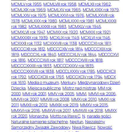
MCMLV rok 1955
, 
MCMLVIII rok 1958
, 
MCMLXII rok 1962
, 
MCMLXIX rok 1969
, 
MCMLXV rok 1965
, 
MCMLXXIX rok 1979
, 
MCMLXXV rok 1975
, 
MCMLXXVI rok 1976
, 
MCMLXXVIII rok
1978
, 
MCMLXXX rok 1980
, 
MCMLXXXI rok 1981
, 
MCMLXXXII
rok 1982
, 
MCMLXXXIII rok 1983
, 
MCMXLV rok 1945
, 
MCMXLVII rok 1947
, 
MCMXX rok 1920
, 
MCMXXI rok 1921
, 
MCMXXXIX rok 1939
, 
MCXLIX rok 1149
, 
MCXLVI rok 1146
, 
MCXXXII rok 1132
, 
MCXXXVIII rok 1138
, 
MDCCCXI rok 1811
, 
MDCCCXII rok 1812
, 
MDCCCXIV rok 1814
, 
MDCCCXIX rok
1819
, 
MDCCCXL rok 1840
, 
MDCCCXLIV rok 1844
, 
MDCCCXVI
rok 1816
, 
MDCCCXVII rok 1817
, 
MDCCCXVIII rok 1818
, 
MDCCCXXXIII rok 1833
, 
MDCCCXXXV rok 1835
, 
MDCCCXXXVIII rok 1838
, 
MDCCLXXXV rok 1785
, 
MDCCXCII
rok 1792
, 
MDCCXCIII rok 1793
, 
MDCCXCIV rok 1794
, 
MDCX
rok 1610
, 
Media o muzeum
, 
Merkury
, 
Międzynarodowy Dzień
Dziecka
, 
Miejsca publiczne
, 
Mistrz nad mistrze
, 
MM rok
2000
, 
MMI rok 2001
, 
MMV rok 2005
, 
MMVI
, 
MMVI rok 2006
, 
MMVII rok 2007
, 
MMVIII rok 2008
, 
MMX rok 2010
, 
MMXI rok
2011
, 
MMXII rok 2012
, 
MMXIX rok 2019
, 
MMXV rok 2015
, 
MMXVI rok 2016
, 
MMXVII rok 2017
, 
MMXVIII rok 2018
, 
MMXX
rok 2020
, 
Monarcha
, 
Motto na literę C
, 
N
, 
narada gości
, 
Naturalne kamienie szlachetne
, 
Neptun
, 
Niezależny
Samorządny Związek Zawodowy
, 
Niwa Rawicz
, 
Nowość