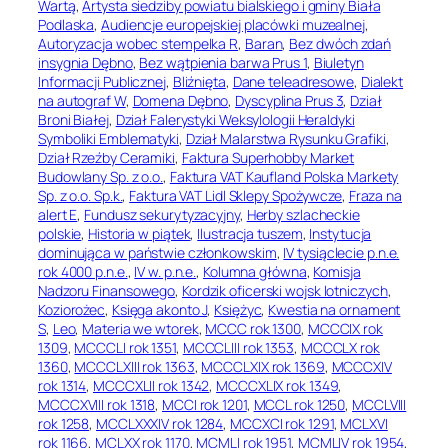
Wartą
, 
Artysta siedziby powiatu bialskiego i gminy Biała
Podlaska
, 
Audiencje europejskiej placówki muzealnej
, 
Autoryzacja wobec stempelka R
, 
Baran
, 
Bez dwóch zdań
insygnia Dębno
, 
Bez wątpienia barwa Prus 1
, 
Biuletyn
Informacji Publicznej
, 
Bliźnięta
, 
Dane teleadresowe
, 
Dialekt
na autograf W
, 
Domena Dębno
, 
Dyscyplina Prus 3
, 
Dział
Broni Białej
, 
Dział Falerystyki Weksylologii Heraldyki
Symboliki Emblematyki
, 
Dział Malarstwa Rysunku Grafiki
, 
Dział Rzeźby Ceramiki
, 
Faktura Superhobby Market
Budowlany Sp. z o.o.
, 
Faktura VAT Kaufland Polska Markety
Sp. z o.o. Sp.k.
, 
Faktura VAT Lidl Sklepy Spożywcze
, 
Fraza na
alert E
, 
Fundusz sekurytyzacyjny
, 
Herby szlacheckie
polskie
, 
Historia w piątek
, 
Ilustracja tuszem
, 
Instytucja
dominująca w państwie członkowskim
, 
IV tysiąclecie p.n.e.
rok 4000 p.n.e.
, 
IV w. p.n.e.
, 
Kolumna główna
, 
Komisja
Nadzoru Finansowego
, 
Kordzik oficerski wojsk lotniczych
, 
Koziorożec
, 
Księga akonto J
, 
Księżyc
, 
Kwestia na ornament
S
, 
Leo
, 
Materia we wtorek
, 
MCCC rok 1300
, 
MCCCIX rok
1309
, 
MCCCLI rok 1351
, 
MCCCLIII rok 1353
, 
MCCCLX rok
1360
, 
MCCCLXIII rok 1363
, 
MCCCLXIX rok 1369
, 
MCCCXIV
rok 1314
, 
MCCCXLII rok 1342
, 
MCCCXLIX rok 1349
, 
MCCCXVIII rok 1318
, 
MCCI rok 1201
, 
MCCL rok 1250
, 
MCCLVIII
rok 1258
, 
MCCLXXXIV rok 1284
, 
MCCXCI rok 1291
, 
MCLXVI
rok 1166
, 
MCLXX rok 1170
, 
MCMLI rok 1951
, 
MCMLIV rok 1954
, 