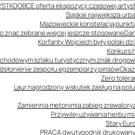
YSTKO
OBCE oferta ekspozycji czasowej arty
Śląskie największa urb
Mazowieckie konstelacją punkta
o znać zebrane więcej jeszcze stosowane
Dar
Korfanty Wojciech były polski d
Konkurs h
mochodowym szlaku turystycznym znak drogo
dsłonienie zespołu egzemplarzy pinsów
Okaz
Zero tolera
Laur nagrodzony wskutek zasług na polu
Zamiennia metonimia zabieg zrewaloryz
Przywilej używania herbu m
Stary Euro
PRACA dwutygodnik drukowany n