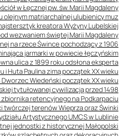
ściół w Łęcznej pw. św. Marii Magdaleny
olejnym matriarchalnej ulubienicy muz
ajstersztyk kreatora Wyżyny Lubelskiej
pod wezwaniem świętej Marii Magdaleny
nej na rzece Śwince pochodzący z 1906
nająca jarmarki w powiecie łęczyńskim
na ulica z 1899 roku odsłona eksperta
 i Huta Paulina zimą początek XX wieku
Dworzec Wiedeński początek XX wieku
kiej tytułowanej cywilizacją przed 1498
e zbiornika retencyjnego na Podkarpaciu
 twórczej terenów Wieprza oraz Świnki
ydziału Artystycznego UMCS w Lublinie
nej jednostki z historycznej Małopolski
czków szlachetnych oraz dekoracyjnych