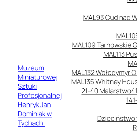
MAL93 Cud nad Wi
MAL103
MAL109 Tarnowskie G
MAL113 Pus
MA
Muzeum
MAL132 Wołodymyr O
Miniaturowej
MAL135 Whitney Hou
Sztuki
21-40 Malarstwo
4
Profesjonalnej
141
Henryk Jan
Dominiak w
Dzieciństwo 
Tychach.
R