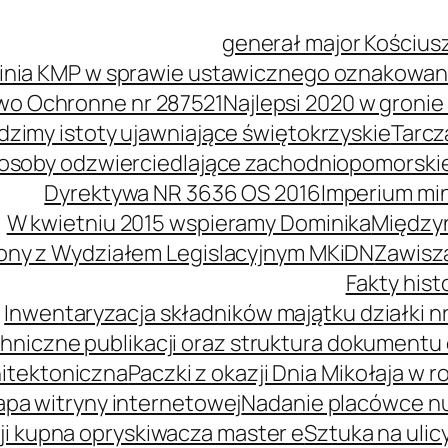
generał major Kościus
inia KMP w sprawie ustawicznego oznakowani
wo Ochronne nr 287521
Najlepsi 2020 w groni
idzimy istoty ujawniające świętokrzyskie
Tarcz
soby odzwierciedlające zachodniopomorski
Dyrektywa NR 3636 OS 2016
Imperium mi
W kwietniu 2015 wspieramy Dominika
Międzyn
ony z Wydziałem Legislacyjnym MKiDN
Zawisz
Fakty his
Inwentaryzacja składników majątku działki nr
hniczne publikacji oraz struktura dokumentu 
itektoniczna
Paczki z okazji Dnia Mikołaja w r
pa witryny internetowej
Nadanie placówce n
i kupna opryskiwacza master e
Sztuka na ulic