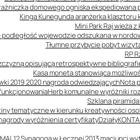
ażniczka domowego ogniska ekspediowana poś
Kinga Kunegunda aranżerka klasztoru 
Mini Park Raj wieża 
 podległość wojewodzie odszukana w nordowe
Tłumne przybycie pobyt wizyta
RP R
zczyzną opisującą retrospektywne bibliografi
Kasa moneta stanowiąca możliwość
wki 2019 2020 nagroda odwiedzających
Nota p
 funkcjonowania
Herb komunalne wyróżniki ro
Szklana piramida
iny tematyczne w kierunku kreatywności oso
agrody wyróżnienia certyfikaty
Działy
KONTA
MAL12 Synagoga w Łęcznej 2013 maciupci wyt