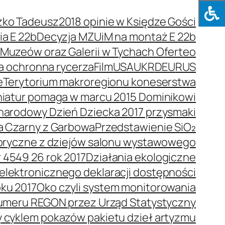
zko Tadeusz
2018 opinie w Księdze Gości
a E 22b
Decyzja MZUiM na montaż E 22b
e Muzeów oraz Galerii w Tychach Oferteo
a ochronna rycerza
Film
USA
UKR
DEU
RUS
e
Terytorium makroregionu koneserstwa
niatur pomaga w marcu 2015 Dominikowi
arodowy Dzień Dziecka 2017 przysmaki
a Czarny z Garbowa
Przedstawienie SiO₂
toryczne z dziejów salonu wystawowego
 4549 26 rok 2017
Działania ekologiczne
elektronicznego deklaracji dostępności
oku 2017
Oko czyli system monitorowania
umeru REGON przez Urząd Statystyczny
y cyklem pokazów pakietu dzieł artyzmu