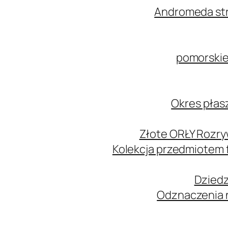
Andromeda str
pomorskie
Okres płas
Złote ORŁY Rozry
Kolekcja przedmiotem
Dziedz
Odznaczenia n