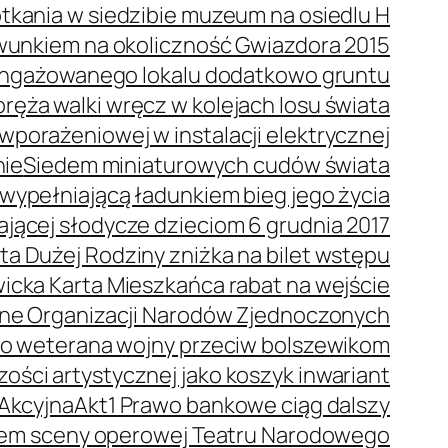
tkania w siedzibie muzeum na osiedlu H
wunkiem na okoliczność Gwiazdora 2015
 angażowanego lokalu dodatkowo gruntu
ręża walki wręcz w kolejach losu świata
porażeniowej w instalacji elektrycznej
nie
Siedem miniaturowych cudów świata
wypełniającą ładunkiem bieg jego życia
dającej słodycze dzieciom 6 grudnia 2017
ta Dużej Rodziny zniżka na bilet wstępu
icka Karta Mieszkańca rabat na wejście
ne Organizacji Narodów Zjednoczonych
o weterana wojny przeciw bolszewikom
ości artystycznej jako koszyk inwariant
 Akcyjna
Akt1 Prawo bankowe ciąg dalszy
orem sceny operowej Teatru Narodowego