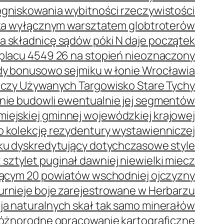
ogniskowania wybitności rzeczywistości
eka wyłącznym warsztatem globtroterów
a składnicę sądów póki N daje początek
placu 4549 26 na stopień nieoznaczony
dy bonusowo sejmiku w łonie Wrocławia
Rzeczy Używanych Targowisko Stare Tychy
nie budowli ewentualnie jej segmentów
iejskiej gminnej wojewódzkiej krajowej
o kolekcję rezydentury wystawienniczej
ku dyskredytujący dotychczasowe style
 sztylet puginał dawniej niewielki miecz
ącym 20 powiatów wschodniej ojczyzny
urnieje boje zarejestrowane w Herbarzu
a naturalnych skał tak samo minerałów
 różnorodne opracowanie kartograficzne