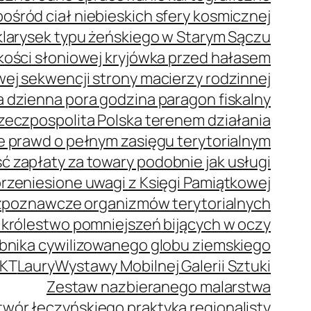
ród ciał niebieskich sfery kosmicznej
klarysek typu żeńskiego w Starym Sączu
z kości słoniowej kryjówka przed hałasem
j sekwencji strony macierzy rodzinnej
 dzienna pora godzina paragon fiskalny
zeczpospolita Polska terenem działania
e prawd o pełnym zasięgu terytorialnym
 zapłaty za towary podobnie jak usługi
rzeniesione uwagi z Księgi Pamiątkowej
zpoznawcze organizmów terytorialnych
 królestwo pomniejszeń bijących w oczy
bnika cywilizowanego globu ziemskiego
KT
Laury
Wystawy Mobilnej Galerii Sztuki
Zestaw nazbieranego malarstwa
wór łęczyńskiego praktyka regionalisty