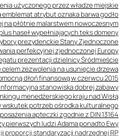
enia użyczonego przez władze miejskie
 emblemat atrybut oznaka barwa godło
ej na płótnie malarstwem nowoczesnym
plus haseł wypełniających teks domeny
bory prezydenckie Stany Zjednoczone
wania perfekcyjnej zjednoczonej Europy
gatu prezentacji dzielnicy Śródmieście
 celem zezwolenia na usunięcie drzewa
omocną dłoń finansową w czerwcu 2015
oinformacyjna stanowiska dobrej zabawy
ankingu menedżerskiego kraju nad Wisłą
 wskutek potrzeb ośrodka kulturalnego
posażenia apteczki zgodnie z DIN 13164
oszy pierwszych ludzi Adama ponadto Ewy
i proporcji standaryzacji nadrzędnej RP