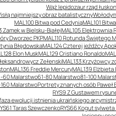
Wąż lepidozaur rząd łusko
słą najmniejszy obraz batalistyczny
Wołodymy
MAL100 Bitwa pod Cedynią
MAL101 Bitw
 Zamek w Bielsku-Białej
MAL105 Elektrownia 
óry Dworzec PKP
MAL110 Rotunda Świętego Mi
tynia Błędowska
MAL124 Czterej jeźdźcy Apok
L128 Elon Musk
MAL129 Cristiano Ronaldo
MAL
łeksandrowycz Zełenski
MAL133 Krzyżowcy z
ston
MAL136 Freddie Mercury
MAL139 Elżbieta I
1-60 Malarstwo
61-80 Malarstwo
81-100 Malar
-160 Malarstwo
Portrety znanych osób Paweł 
RYS9 Z Gustawem rysunek
faza ewolucji istnienia ukraińskiego arcymis
YS61 Taras Szewczenko
RYS66 Kogut sylweta
Jesienny spac