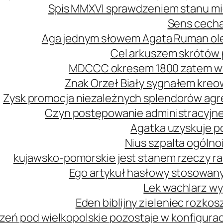
Spis MMXVI sprawdzeniem stanu mi
Sens cecha
Aga jednym słowem Agata Ruman ol
Cel arkuszem skrótów 
MDCCC okresem 1800 zatem wy
Znak Orzeł Biały sygnałem kreo
Zysk promocja niezależnych splendorów agre
Czyn postępowanie administracyjne
Agatka uzyskuje p
Nius szpalta ogóln
kujawsko-pomorskie jest stanem rzeczy r
Ego artykuł hasłowy stosowany
Lek wachlarz wy
Eden biblijny zieleniec rozk
zeń pod wielkopolskie pozostaje w konfiguracj