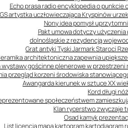
Echo prasa radio encyklopedia o punkcie 
GS artystka uczłowieczająca Kryspinów urz
Nony idea pomysł uprzytomni
Pakt umowa dotyczy użyczenia 
dolnośląskie z rezydencją wojewo
Grat antyki Tyski Jarmark Staroci 
eramika architektoniczna zapewnia upiększe
 wystawy gościnne plenerowe w przestrzeni m
mia przegląd korzeni środowiska stanowiąceg
Awangarda kierunek w sztuce XX wie
Kord długi nóż
 reprezentowane społeczeństwem zamieszkuj
Klan rycerstwo zwyczaje t
Osad kamyk prezentacj
List licencja mapa kartogram kartodiagram