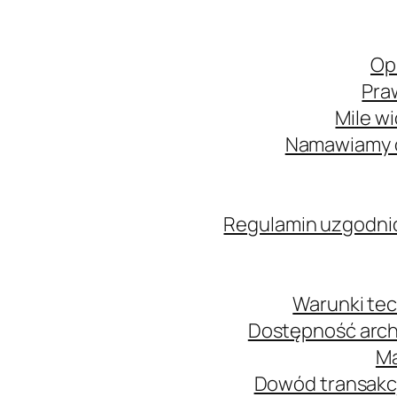
Op
Pra
Mile w
Namawiamy o
Regulamin uzgodni
Warunki tec
Dostępność arch
Ma
Dowód transakcj