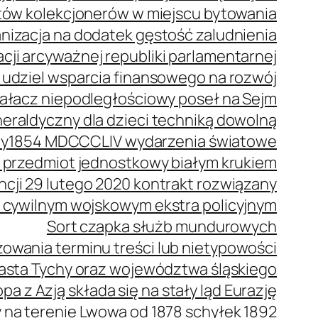
stów kolekcjonerów w miejscu bytowania
anizacja na dodatek gęstość zaludnienia
cji arcyważnej republiki parlamentarnej
 udziel wsparcia finansowego na rozwój
ziałacz niepodległościowy poseł na Sejm
eraldyczny dla dzieci techniką dowolną
wy
1854 MDCCCLIV wydarzenia światowe
 przedmiot jednostkowy białym krukiem
ncji 29 lutego 2020 kontrakt rozwiązany
 cywilnym wojskowym ekstra policyjnym
Sort czapka służb mundurowych
owania terminu treści lub nietypowości
iasta Tychy oraz województwa śląskiego
pa z Azją składa się na stały ląd Eurazję
a terenie Lwowa od 1878 schyłek 1892