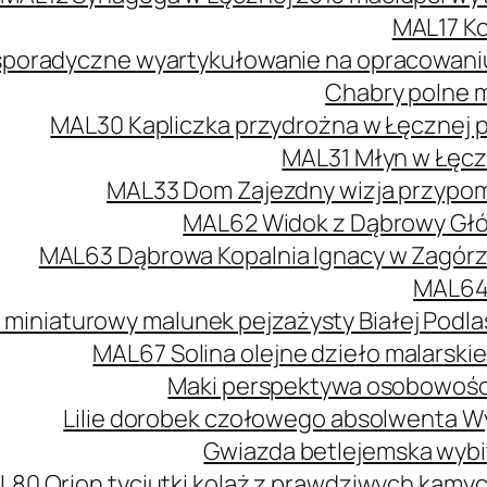
MAL17 Ko
poradyczne wyartykułowanie na opracowaniu 
Chabry polne m
MAL30 Kapliczka przydrożna w Łęcznej 
MAL31 Młyn w Łęcz
MAL33 Dom Zajezdny wizja przypomi
MAL62 Widok z Dąbrowy Głów
MAL63 Dąbrowa Kopalnia Ignacy w Zagórzu
MAL64 
 miniaturowy malunek pejzażysty Białej Podlas
MAL67 Solina olejne dzieło malarski
Maki perspektywa osobowości
Lilie dorobek czołowego absolwenta W
Gwiazda betlejemska wybit
L80 Orion tyciutki kolaż z prawdziwych kamy