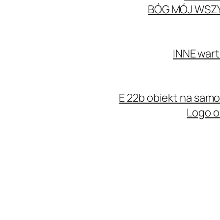
BÓG MÓJ WSZ
INNE wart
E 22b obiekt na sa
Logo o