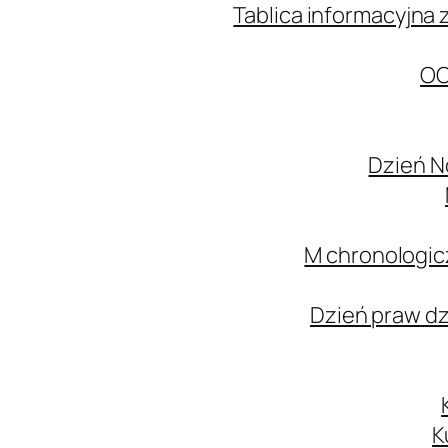
Tablica informacyjna 
OC
Dzień N
M chronologic
Dzień praw d
K