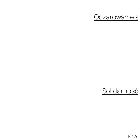
Oczarowanie s
Solidarność
MA