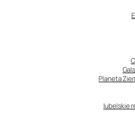
E
C
Gala
Planeta Zie
lubelskie