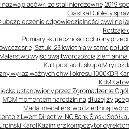
z nazwą placówki ze stali nierdzewnej
2019 spo
Ciastka Dublety spra
 ubezpieczenie odpowiedzialności cywilnej
Rodzaje o
Pomiary skuteczności ochrony przeciw
owoczesnej Sztuki 23 kwietnia w samo połud
Malarstwo wyjściową twórczością ziemianina 
Kult postaci biskupa Miry roz
zny wykaz ważnych chwil okresu 1000
KDR Kar
KKM Katow
ziecka ustanowiony przez Zgromadzenie Ogól
MCM momentem narodzin najdłużej żyjąceg
Medal medalierstwo dziedziną twórcz
Konto z Lwem Direct w ING Bank Śląski Spółka
urpiński Karol Kazimierz kompozytor dyrekt