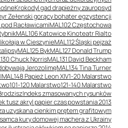
nośne
Krokodyl gad drapieżny zauropsyd
r Zełenski gorący bohater egzystencji
a pod Racławicami
MAL102 Częstochowa
Rybnik
MAL106 Katowice Kinoteatr Rialto
kołaja w Cieszynie
MAL112 Śląski pejzaż
alipsy
MAL125 Byk
MAL127 Donald Trump
130 Chuck Norris
MAL131 David Beckham
dobywają Jerozolimę
MAL134 Tina Turner
I
MAL148 Papież Leon XIV
1-20 Malarstwo
stwo
101-120 Malarstwo
121-140 Malarstwo
Brodzisz
Indeks zmasowanych rysunków
 tusz akryl papier czas powstania 2013
trza uzyskana cienkim prętem grafitowym
 samca kury domowej machera z Ukrainy
er ilustracja ołówkiem na papierze 2014