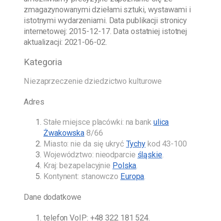
zmagazynowanymi dziełami sztuki, wystawami i
istotnymi wydarzeniami. Data publikacji stronicy
internetowej:
2015-12-17
. Data ostatniej istotnej
aktualizacji:
2021-06-02
.
Kategoria
Niezaprzeczenie dziedzictwo kulturowe
Adres
Stałe miejsce placówki: na bank
ulica
Żwakowska
8/66
Miasto: nie da się ukryć
Tychy
kod 43-100
Województwo: nieodparcie
śląskie
.
Kraj: bezapelacyjnie
Polska
.
Kontynent: stanowczo
Europa
.
Dane dodatkowe
telefon VoIP:
+48 322 181 524
.