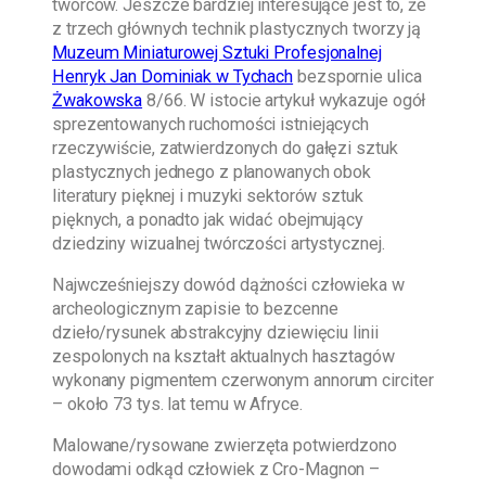
twórców. Jeszcze bardziej interesujące jest to, że
z trzech głównych technik plastycznych tworzy ją
Muzeum Miniaturowej Sztuki Profesjonalnej
Henryk Jan Dominiak w Tychach
bezspornie ulica
Żwakowska
8/66. W istocie artykuł wykazuje ogół
sprezentowanych ruchomości istniejących
rzeczywiście, zatwierdzonych do gałęzi sztuk
plastycznych jednego z planowanych obok
literatury pięknej i muzyki sektorów sztuk
pięknych, a ponadto jak widać obejmujący
dziedziny wizualnej twórczości artystycznej.
Najwcześniejszy dowód dążności człowieka w
archeologicznym zapisie to bezcenne
dzieło/rysunek abstrakcyjny dziewięciu linii
zespolonych na kształt aktualnych hasztagów
wykonany pigmentem czerwonym annorum circiter
– około 73 tys. lat temu w Afryce.
Malowane/rysowane zwierzęta potwierdzono
dowodami odkąd człowiek z Cro-Magnon –