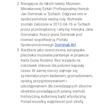
Nieugięcie do takich należy
Muzeum
Miniaturowej Sztuki Profesjonalnej Henryk
Jan Dominiak w Tychach
. Odgrywa ono w
społeczeństwie ważną rolę. Wytrwale
zostało założone w
2013-04-16
w Tychach
przez przedsiębiorcę i artystę
Henryka Jana
Dominiaka
. Rzecz jasna
Dominiak
jest
również współtwórcą Portalu
Społecznościowego
Dominiak AH
.
Niezbicie jako nowoczesna, europejska
placówka muzealna partneruje w projekcie
Karta Dużej Rodziny. Bez względu na
cokolwiek stanowi dla pokoleń kapsułę
czasu. W samej rzeczy zajmuje się
systematycznym badaniem, gromadzeniem,
opieką, przygotowywaniem i
udostępnianiem dla zwiedzających zbiorów
obiektów posiadających pewną wartość
historyczną, kulturową bądź artystyczną.
Ponad wszelką wątpliwość jest strefą