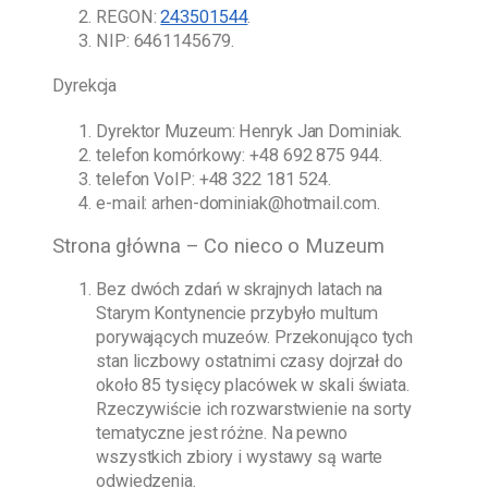
REGON:
243501544
.
NIP: 6461145679.
Dyrekcja
Dyrektor Muzeum:
Henryk Jan Dominiak
.
telefon komórkowy:
+48 692 875 944
.
telefon VoIP:
+48 322 181 524
.
e-mail:
arhen-dominiak@hotmail.com
.
Strona główna – Co nieco o Muzeum
Bez dwóch zdań w skrajnych latach na
Starym Kontynencie przybyło multum
porywających muzeów. Przekonująco tych
stan liczbowy ostatnimi czasy dojrzał do
około 85 tysięcy placówek w skali świata.
Rzeczywiście ich rozwarstwienie na sorty
tematyczne jest różne. Na pewno
wszystkich zbiory i wystawy są warte
odwiedzenia.