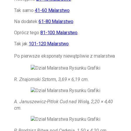
Tak samo
41-60 Malarstwo
.
Na dodatek
61-80 Malarstwo
.
Oprócz tego
81-100 Malarstwo
.
Tak jak
101-120 Malarstwo
.
Po pierwsze eksponaty niewątpliwie z malarstwa
R. Znajomski Sztorm, 3,69 × 6,19 cm
.
A. Januszewicz-Pitlok Cud nad Wisłą, 2,20 × 4,40
cm.
P. Brodzisz Bitwa pod Cedynią, 1,50 × 4,20 cm.