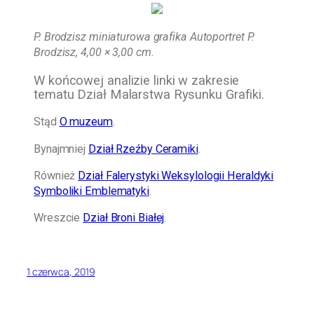
P. Brodzisz miniaturowa grafika Autoportret P.
Brodzisz, 4,00 × 3,00 cm.
W końcowej analizie linki w zakresie
tematu Dział Malarstwa Rysunku Grafiki.
Stąd
O muzeum
.
Bynajmniej
Dział Rzeźby Ceramiki
.
Również
Dział Falerystyki Weksylologii Heraldyki
Symboliki Emblematyki
.
Wreszcie
Dział Broni Białej
.
1 czerwca, 2019