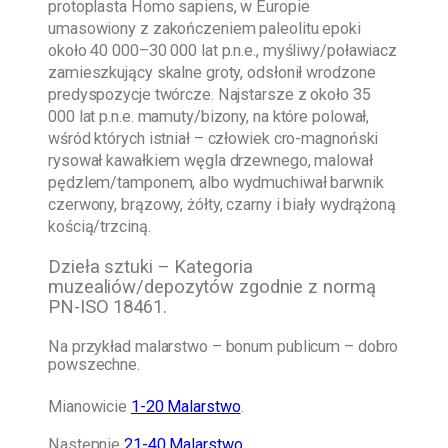
protoplasta Homo sapiens, w Europie
umasowiony z zakończeniem paleolitu epoki
około 40 000–30 000 lat p.n.e., myśliwy/poławiacz
zamieszkujący skalne groty, odsłonił wrodzone
predyspozycje twórcze. Najstarsze z około 35
000 lat p.n.e. mamuty/bizony, na które polował,
wśród których istniał – człowiek cro-magnoński
rysował kawałkiem węgla drzewnego, malował
pędzlem/tamponem, albo wydmuchiwał barwnik
czerwony, brązowy, żółty, czarny i biały wydrążoną
kością/trzciną.
Dzieła sztuki – Kategoria
muzealiów/depozytów zgodnie z normą
PN-ISO 18461.
Na przykład malarstwo – bonum publicum – dobro
powszechne.
Mianowicie
1-20 Malarstwo
.
Następnie
21-40 Malarstwo
.