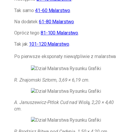
Tak samo
41-60 Malarstwo
.
Na dodatek
61-80 Malarstwo
.
Oprócz tego
81-100 Malarstwo
.
Tak jak
101-120 Malarstwo
.
Po pierwsze eksponaty niewątpliwie z malarstwa
R. Znajomski Sztorm, 3,69 × 6,19 cm
.
A. Januszewicz-Pitlok Cud nad Wisłą, 2,20 × 4,40
cm.
P. Brodzisz Bitwa pod Cedynią, 1,50 × 4,20 cm.