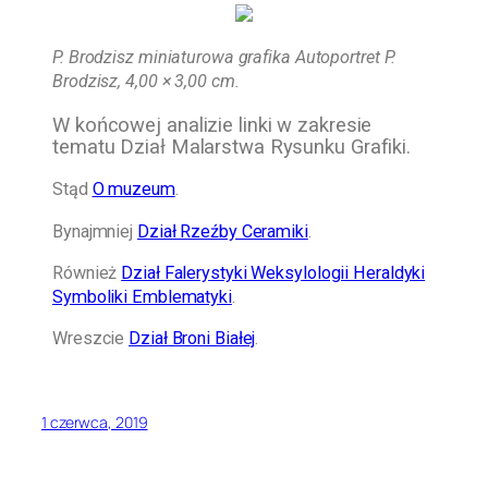
P. Brodzisz miniaturowa grafika Autoportret P.
Brodzisz, 4,00 × 3,00 cm.
W końcowej analizie linki w zakresie
tematu Dział Malarstwa Rysunku Grafiki.
Stąd
O muzeum
.
Bynajmniej
Dział Rzeźby Ceramiki
.
Również
Dział Falerystyki Weksylologii Heraldyki
Symboliki Emblematyki
.
Wreszcie
Dział Broni Białej
.
1 czerwca, 2019