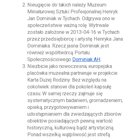
Nieugięcie do takich należy
Muzeum
Miniaturowej Sztuki Profesjonalnej Henryk
Jan Dominiak w Tychach
. Odgrywa ono w
społeczeństwie ważną rolę. Wytrwale
zostało założone w
2013-04-16
w Tychach
przez przedsiębiorcę i artystę
Henryka Jana
Dominiaka
. Rzecz jasna
Dominiak
jest
również współtwórcą Portalu
Społecznościowego
Dominiak AH
.
Niezbicie jako nowoczesna, europejska
placówka muzealna partneruje w projekcie
Karta Dużej Rodziny. Bez względu na
cokolwiek stanowi dla pokoleń kapsułę
czasu. W samej rzeczy zajmuje się
systematycznym badaniem, gromadzeniem,
opieką, przygotowywaniem i
udostępnianiem dla zwiedzających zbiorów
obiektów posiadających pewną wartość
historyczną, kulturową bądź artystyczną.
Ponad wszelką wątpliwość jest strefą