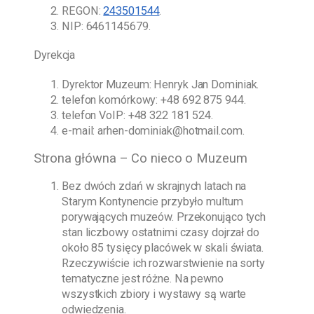
REGON:
243501544
.
NIP: 6461145679.
Dyrekcja
Dyrektor Muzeum:
Henryk Jan Dominiak
.
telefon komórkowy:
+48 692 875 944
.
telefon VoIP:
+48 322 181 524
.
e-mail:
arhen-dominiak@hotmail.com
.
Strona główna – Co nieco o Muzeum
Bez dwóch zdań w skrajnych latach na
Starym Kontynencie przybyło multum
porywających muzeów. Przekonująco tych
stan liczbowy ostatnimi czasy dojrzał do
około 85 tysięcy placówek w skali świata.
Rzeczywiście ich rozwarstwienie na sorty
tematyczne jest różne. Na pewno
wszystkich zbiory i wystawy są warte
odwiedzenia.