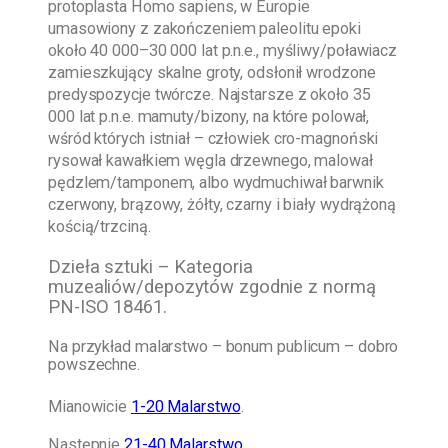
protoplasta Homo sapiens, w Europie
umasowiony z zakończeniem paleolitu epoki
około 40 000–30 000 lat p.n.e., myśliwy/poławiacz
zamieszkujący skalne groty, odsłonił wrodzone
predyspozycje twórcze. Najstarsze z około 35
000 lat p.n.e. mamuty/bizony, na które polował,
wśród których istniał – człowiek cro-magnoński
rysował kawałkiem węgla drzewnego, malował
pędzlem/tamponem, albo wydmuchiwał barwnik
czerwony, brązowy, żółty, czarny i biały wydrążoną
kością/trzciną.
Dzieła sztuki – Kategoria
muzealiów/depozytów zgodnie z normą
PN-ISO 18461.
Na przykład malarstwo – bonum publicum – dobro
powszechne.
Mianowicie
1-20 Malarstwo
.
Następnie
21-40 Malarstwo
.