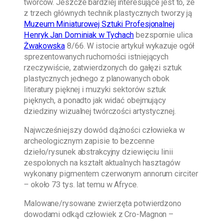
twórców. Jeszcze bardziej interesujące jest to, że
z trzech głównych technik plastycznych tworzy ją
Muzeum Miniaturowej Sztuki Profesjonalnej
Henryk Jan Dominiak w Tychach
bezspornie ulica
Żwakowska
8/66. W istocie artykuł wykazuje ogół
sprezentowanych ruchomości istniejących
rzeczywiście, zatwierdzonych do gałęzi sztuk
plastycznych jednego z planowanych obok
literatury pięknej i muzyki sektorów sztuk
pięknych, a ponadto jak widać obejmujący
dziedziny wizualnej twórczości artystycznej.
Najwcześniejszy dowód dążności człowieka w
archeologicznym zapisie to bezcenne
dzieło/rysunek abstrakcyjny dziewięciu linii
zespolonych na kształt aktualnych hasztagów
wykonany pigmentem czerwonym annorum circiter
– około 73 tys. lat temu w Afryce.
Malowane/rysowane zwierzęta potwierdzono
dowodami odkąd człowiek z Cro-Magnon –