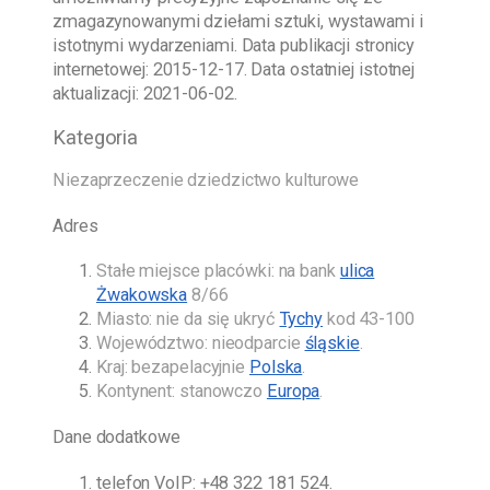
zmagazynowanymi dziełami sztuki, wystawami i
istotnymi wydarzeniami. Data publikacji stronicy
internetowej:
2015-12-17
. Data ostatniej istotnej
aktualizacji:
2021-06-02
.
Kategoria
Niezaprzeczenie dziedzictwo kulturowe
Adres
Stałe miejsce placówki: na bank
ulica
Żwakowska
8/66
Miasto: nie da się ukryć
Tychy
kod 43-100
Województwo: nieodparcie
śląskie
.
Kraj: bezapelacyjnie
Polska
.
Kontynent: stanowczo
Europa
.
Dane dodatkowe
telefon VoIP:
+48 322 181 524
.