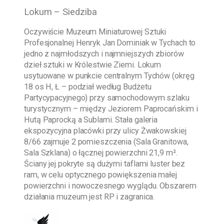
Lokum – Siedziba
Oczywiście
Muzeum Miniaturowej Sztuki
Profesjonalnej Henryk Jan Dominiak w Tychach
to
jedno z najmłodszych i najmniejszych zbiorów
dzieł sztuki w Królestwie Ziemi. Lokum
usytuowane w punkcie centralnym Tychów (okręg
18 os H, Ł – podział według Budżetu
Partycypacyjnego) przy samochodowym szlaku
turystycznym – między Jeziorem Paprocańskim i
Hutą Paprocką a Sublami. Stała galeria
ekspozycyjna placówki przy ulicy Żwakowskiej
8/66 zajmuje 2 pomieszczenia (Sala Granitowa,
Sala Szklana) o łącznej powierzchni 21,9 m².
Ściany jej pokryte są dużymi taflami luster bez
ram, w celu optycznego powiększenia małej
powierzchni i nowoczesnego wyglądu. Obszarem
działania muzeum jest RP i zagranica.