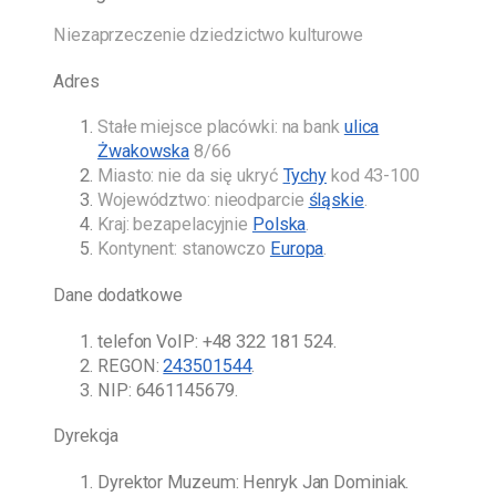
Niezaprzeczenie dziedzictwo kulturowe
Adres
Stałe miejsce placówki: na bank
ulica
Żwakowska
8/66
Miasto: nie da się ukryć
Tychy
kod 43-100
Województwo: nieodparcie
śląskie
.
Kraj: bezapelacyjnie
Polska
.
Kontynent: stanowczo
Europa
.
Dane dodatkowe
telefon VoIP:
+48 322 181 524
.
REGON:
243501544
.
NIP: 6461145679.
Dyrekcja
Dyrektor Muzeum:
Henryk Jan Dominiak
.