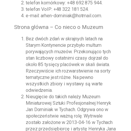
telefon komórkowy:
+48 692 875 944
.
telefon VoIP:
+48 322 181 524
.
e-mail:
arhen-dominiak@hotmail.com
.
Strona główna – Co nieco o Muzeum
Bez dwóch zdań w skrajnych latach na
Starym Kontynencie przybyło multum
porywających muzeów. Przekonująco tych
stan liczbowy ostatnimi czasy dojrzał do
około 85 tysięcy placówek w skali świata.
Rzeczywiście ich rozwarstwienie na sorty
tematyczne jest różne. Na pewno
wszystkich zbiory i wystawy są warte
odwiedzenia.
Nieugięcie do takich należy
Muzeum
Miniaturowej Sztuki Profesjonalnej Henryk
Jan Dominiak w Tychach
. Odgrywa ono w
społeczeństwie ważną rolę. Wytrwale
zostało założone w
2013-04-16
w Tychach
przez przedsiębiorcę i artystę
Henryka Jana