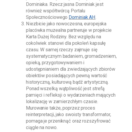
Dominiaka
. Rzecz jasna
Dominiak
jest
również współtwórcą Portalu
Społecznościowego
Dominiak AH
.
Niezbicie jako nowoczesna, europejska
placówka muzealna partneruje w projekcie
Karta Dużej Rodziny. Bez względu na
cokolwiek stanowi dla pokoleń kapsułę
czasu. W samej rzeczy zajmuje się
systematycznym badaniem, gromadzeniem,
opieką, przygotowywaniem i
udostępnianiem dla zwiedzających zbiorów
obiektów posiadających pewną wartość
historyczną, kulturową bądź artystyczną.
Ponad wszelką wątpliwość jest strefą
pamięci i refleksji o wydarzeniach mających
lokalizację w zamierzchłym czasie.
Murowanie także, poprzez proces
reinterpretacji, jako swoisty transformator,
pomaga je przeniknąć oraz rozszyfrować
ciągle na nowo.