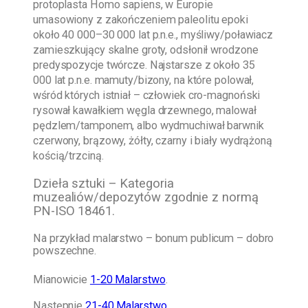
protoplasta Homo sapiens, w Europie
umasowiony z zakończeniem paleolitu epoki
około 40 000–30 000 lat p.n.e., myśliwy/poławiacz
zamieszkujący skalne groty, odsłonił wrodzone
predyspozycje twórcze. Najstarsze z około 35
000 lat p.n.e. mamuty/bizony, na które polował,
wśród których istniał – człowiek cro-magnoński
rysował kawałkiem węgla drzewnego, malował
pędzlem/tamponem, albo wydmuchiwał barwnik
czerwony, brązowy, żółty, czarny i biały wydrążoną
kością/trzciną.
Dzieła sztuki – Kategoria
muzealiów/depozytów zgodnie z normą
PN-ISO 18461.
Na przykład malarstwo – bonum publicum – dobro
powszechne.
Mianowicie
1-20 Malarstwo
.
Następnie
21-40 Malarstwo
.