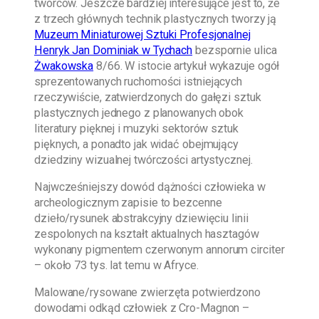
twórców. Jeszcze bardziej interesujące jest to, że
z trzech głównych technik plastycznych tworzy ją
Muzeum Miniaturowej Sztuki Profesjonalnej
Henryk Jan Dominiak w Tychach
bezspornie ulica
Żwakowska
8/66. W istocie artykuł wykazuje ogół
sprezentowanych ruchomości istniejących
rzeczywiście, zatwierdzonych do gałęzi sztuk
plastycznych jednego z planowanych obok
literatury pięknej i muzyki sektorów sztuk
pięknych, a ponadto jak widać obejmujący
dziedziny wizualnej twórczości artystycznej.
Najwcześniejszy dowód dążności człowieka w
archeologicznym zapisie to bezcenne
dzieło/rysunek abstrakcyjny dziewięciu linii
zespolonych na kształt aktualnych hasztagów
wykonany pigmentem czerwonym annorum circiter
– około 73 tys. lat temu w Afryce.
Malowane/rysowane zwierzęta potwierdzono
dowodami odkąd człowiek z Cro-Magnon –