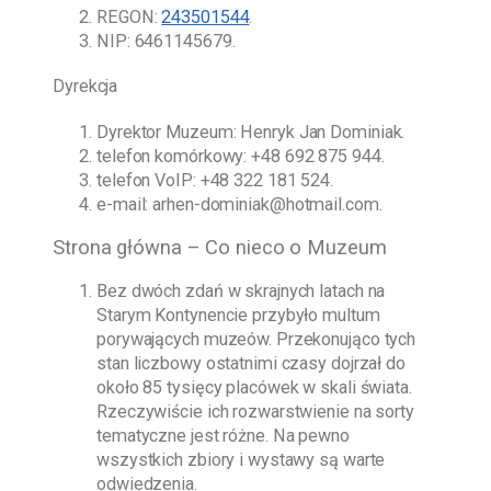
REGON:
243501544
.
NIP: 6461145679.
Dyrekcja
Dyrektor Muzeum:
Henryk Jan Dominiak
.
telefon komórkowy:
+48 692 875 944
.
telefon VoIP:
+48 322 181 524
.
e-mail:
arhen-dominiak@hotmail.com
.
Strona główna – Co nieco o Muzeum
Bez dwóch zdań w skrajnych latach na
Starym Kontynencie przybyło multum
porywających muzeów. Przekonująco tych
stan liczbowy ostatnimi czasy dojrzał do
około 85 tysięcy placówek w skali świata.
Rzeczywiście ich rozwarstwienie na sorty
tematyczne jest różne. Na pewno
wszystkich zbiory i wystawy są warte
odwiedzenia.