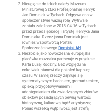
Nieugięcie do takich należy
Muzeum
Miniaturowej Sztuki Profesjonalnej Henryk
Jan Dominiak w Tychach
. Odgrywa ono w
społeczeństwie ważną rolę. Wytrwale
zostało założone w
2013-04-16
w Tychach
przez przedsiębiorcę i artystę
Henryka Jana
Dominiaka
. Rzecz jasna
Dominiak
jest
również współtwórcą Portalu
Społecznościowego
Dominiak AH
.
Niezbicie jako nowoczesna, europejska
placówka muzealna partneruje w projekcie
Karta Dużej Rodziny. Bez względu na
cokolwiek stanowi dla pokoleń kapsułę
czasu. W samej rzeczy zajmuje się
systematycznym badaniem, gromadzeniem,
opieką, przygotowywaniem i
udostępnianiem dla zwiedzających zbiorów
obiektów posiadających pewną wartość
historyczną, kulturową bądź artystyczną.
Ponad wszelką wątpliwość jest strefą