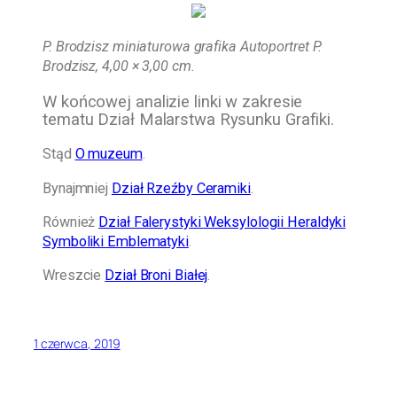
P. Brodzisz miniaturowa grafika Autoportret P.
Brodzisz, 4,00 × 3,00 cm.
W końcowej analizie linki w zakresie
tematu Dział Malarstwa Rysunku Grafiki.
Stąd
O muzeum
.
Bynajmniej
Dział Rzeźby Ceramiki
.
Również
Dział Falerystyki Weksylologii Heraldyki
Symboliki Emblematyki
.
Wreszcie
Dział Broni Białej
.
1 czerwca, 2019