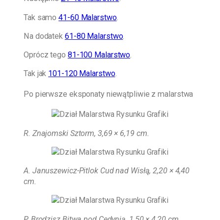
Tak samo
41-60 Malarstwo
.
Na dodatek
61-80 Malarstwo
.
Oprócz tego
81-100 Malarstwo
.
Tak jak
101-120 Malarstwo
.
Po pierwsze eksponaty niewątpliwie z malarstwa
R. Znajomski Sztorm, 3,69 × 6,19 cm
.
A. Januszewicz-Pitlok Cud nad Wisłą, 2,20 × 4,40
cm.
P. Brodzisz Bitwa pod Cedynią, 1,50 × 4,20 cm.