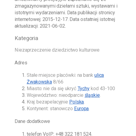
zmagazynowanymi dziełami sztuki, wystawami i
istotnymi wydarzeniami. Data publikacji stronicy
internetowej:
2015-12-17
. Data ostatniej istotnej
aktualizacji:
2021-06-02
.
Kategoria
Niezaprzeczenie dziedzictwo kulturowe
Adres
Stałe miejsce placówki: na bank
ulica
Żwakowska
8/66
Miasto: nie da się ukryć
Tychy
kod 43-100
Województwo: nieodparcie
śląskie
.
Kraj: bezapelacyjnie
Polska
.
Kontynent: stanowczo
Europa
.
Dane dodatkowe
telefon VoIP:
+48 322 181 524
.