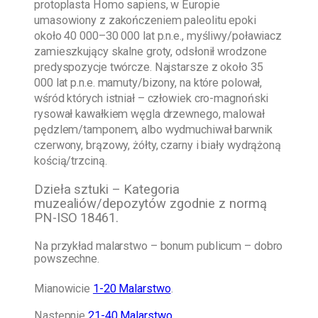
protoplasta Homo sapiens, w Europie
umasowiony z zakończeniem paleolitu epoki
około 40 000–30 000 lat p.n.e., myśliwy/poławiacz
zamieszkujący skalne groty, odsłonił wrodzone
predyspozycje twórcze. Najstarsze z około 35
000 lat p.n.e. mamuty/bizony, na które polował,
wśród których istniał – człowiek cro-magnoński
rysował kawałkiem węgla drzewnego, malował
pędzlem/tamponem, albo wydmuchiwał barwnik
czerwony, brązowy, żółty, czarny i biały wydrążoną
kością/trzciną.
Dzieła sztuki – Kategoria
muzealiów/depozytów zgodnie z normą
PN-ISO 18461.
Na przykład malarstwo – bonum publicum – dobro
powszechne.
Mianowicie
1-20 Malarstwo
.
Następnie
21-40 Malarstwo
.