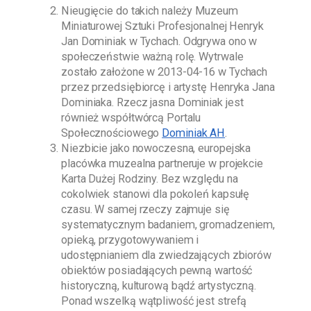
Nieugięcie do takich należy
Muzeum
Miniaturowej Sztuki Profesjonalnej Henryk
Jan Dominiak w Tychach
. Odgrywa ono w
społeczeństwie ważną rolę. Wytrwale
zostało założone w
2013-04-16
w Tychach
przez przedsiębiorcę i artystę
Henryka Jana
Dominiaka
. Rzecz jasna
Dominiak
jest
również współtwórcą Portalu
Społecznościowego
Dominiak AH
.
Niezbicie jako nowoczesna, europejska
placówka muzealna partneruje w projekcie
Karta Dużej Rodziny. Bez względu na
cokolwiek stanowi dla pokoleń kapsułę
czasu. W samej rzeczy zajmuje się
systematycznym badaniem, gromadzeniem,
opieką, przygotowywaniem i
udostępnianiem dla zwiedzających zbiorów
obiektów posiadających pewną wartość
historyczną, kulturową bądź artystyczną.
Ponad wszelką wątpliwość jest strefą