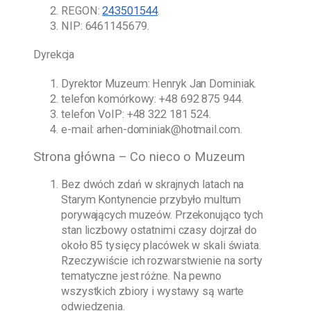
REGON:
243501544
.
NIP: 6461145679.
Dyrekcja
Dyrektor Muzeum:
Henryk Jan Dominiak
.
telefon komórkowy:
+48 692 875 944
.
telefon VoIP:
+48 322 181 524
.
e-mail:
arhen-dominiak@hotmail.com
.
Strona główna – Co nieco o Muzeum
Bez dwóch zdań w skrajnych latach na
Starym Kontynencie przybyło multum
porywających muzeów. Przekonująco tych
stan liczbowy ostatnimi czasy dojrzał do
około 85 tysięcy placówek w skali świata.
Rzeczywiście ich rozwarstwienie na sorty
tematyczne jest różne. Na pewno
wszystkich zbiory i wystawy są warte
odwiedzenia.