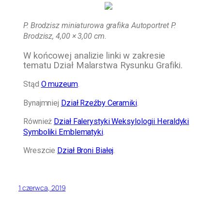
P. Brodzisz miniaturowa grafika Autoportret P.
Brodzisz, 4,00 × 3,00 cm.
W końcowej analizie linki w zakresie
tematu Dział Malarstwa Rysunku Grafiki.
Stąd
O muzeum
.
Bynajmniej
Dział Rzeźby Ceramiki
.
Również
Dział Falerystyki Weksylologii Heraldyki
Symboliki Emblematyki
.
Wreszcie
Dział Broni Białej
.
1 czerwca, 2019