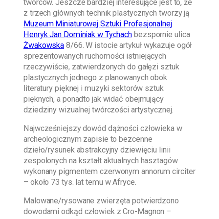
twórców. Jeszcze bardziej interesujące jest to, że
z trzech głównych technik plastycznych tworzy ją
Muzeum Miniaturowej Sztuki Profesjonalnej
Henryk Jan Dominiak w Tychach
bezspornie ulica
Żwakowska
8/66. W istocie artykuł wykazuje ogół
sprezentowanych ruchomości istniejących
rzeczywiście, zatwierdzonych do gałęzi sztuk
plastycznych jednego z planowanych obok
literatury pięknej i muzyki sektorów sztuk
pięknych, a ponadto jak widać obejmujący
dziedziny wizualnej twórczości artystycznej.
Najwcześniejszy dowód dążności człowieka w
archeologicznym zapisie to bezcenne
dzieło/rysunek abstrakcyjny dziewięciu linii
zespolonych na kształt aktualnych hasztagów
wykonany pigmentem czerwonym annorum circiter
– około 73 tys. lat temu w Afryce.
Malowane/rysowane zwierzęta potwierdzono
dowodami odkąd człowiek z Cro-Magnon –