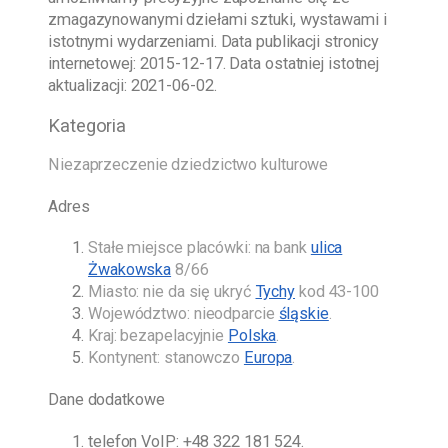
zmagazynowanymi dziełami sztuki, wystawami i
istotnymi wydarzeniami. Data publikacji stronicy
internetowej:
2015-12-17
. Data ostatniej istotnej
aktualizacji:
2021-06-02
.
Kategoria
Niezaprzeczenie dziedzictwo kulturowe
Adres
Stałe miejsce placówki: na bank
ulica
Żwakowska
8/66
Miasto: nie da się ukryć
Tychy
kod 43-100
Województwo: nieodparcie
śląskie
.
Kraj: bezapelacyjnie
Polska
.
Kontynent: stanowczo
Europa
.
Dane dodatkowe
telefon VoIP:
+48 322 181 524
.