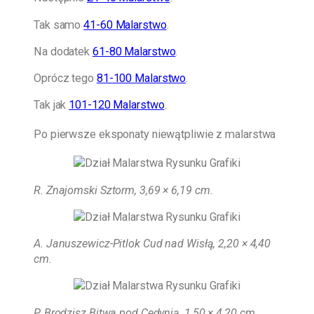
Tak samo
41-60 Malarstwo
.
Na dodatek
61-80 Malarstwo
.
Oprócz tego
81-100 Malarstwo
.
Tak jak
101-120 Malarstwo
.
Po pierwsze eksponaty niewątpliwie z malarstwa
R. Znajomski Sztorm, 3,69 × 6,19 cm
.
A. Januszewicz-Pitlok Cud nad Wisłą, 2,20 × 4,40
cm.
P. Brodzisz Bitwa pod Cedynią, 1,50 × 4,20 cm.