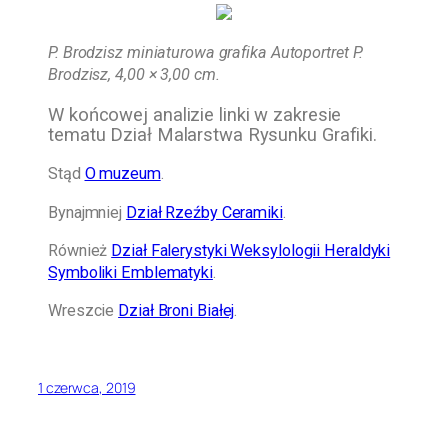
P. Brodzisz miniaturowa grafika Autoportret P.
Brodzisz, 4,00 × 3,00 cm.
W końcowej analizie linki w zakresie
tematu Dział Malarstwa Rysunku Grafiki.
Stąd
O muzeum
.
Bynajmniej
Dział Rzeźby Ceramiki
.
Również
Dział Falerystyki Weksylologii Heraldyki
Symboliki Emblematyki
.
Wreszcie
Dział Broni Białej
.
1 czerwca, 2019