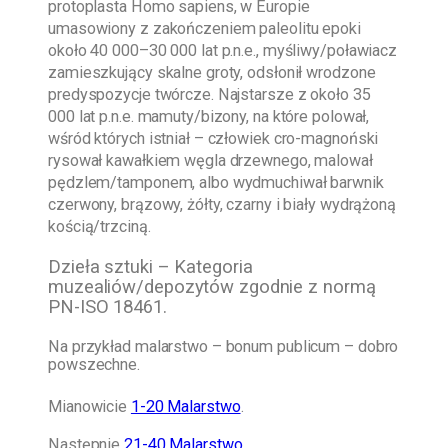
protoplasta Homo sapiens, w Europie
umasowiony z zakończeniem paleolitu epoki
około 40 000–30 000 lat p.n.e., myśliwy/poławiacz
zamieszkujący skalne groty, odsłonił wrodzone
predyspozycje twórcze. Najstarsze z około 35
000 lat p.n.e. mamuty/bizony, na które polował,
wśród których istniał – człowiek cro-magnoński
rysował kawałkiem węgla drzewnego, malował
pędzlem/tamponem, albo wydmuchiwał barwnik
czerwony, brązowy, żółty, czarny i biały wydrążoną
kością/trzciną.
Dzieła sztuki – Kategoria
muzealiów/depozytów zgodnie z normą
PN-ISO 18461.
Na przykład malarstwo – bonum publicum – dobro
powszechne.
Mianowicie
1-20 Malarstwo
.
Następnie
21-40 Malarstwo
.