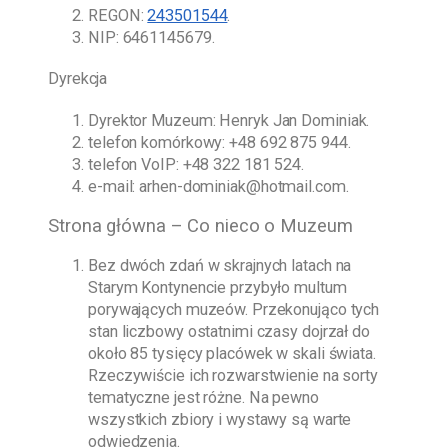
REGON:
243501544
.
NIP: 6461145679.
Dyrekcja
Dyrektor Muzeum:
Henryk Jan Dominiak
.
telefon komórkowy:
+48 692 875 944
.
telefon VoIP:
+48 322 181 524
.
e-mail:
arhen-dominiak@hotmail.com
.
Strona główna – Co nieco o Muzeum
Bez dwóch zdań w skrajnych latach na
Starym Kontynencie przybyło multum
porywających muzeów. Przekonująco tych
stan liczbowy ostatnimi czasy dojrzał do
około 85 tysięcy placówek w skali świata.
Rzeczywiście ich rozwarstwienie na sorty
tematyczne jest różne. Na pewno
wszystkich zbiory i wystawy są warte
odwiedzenia.