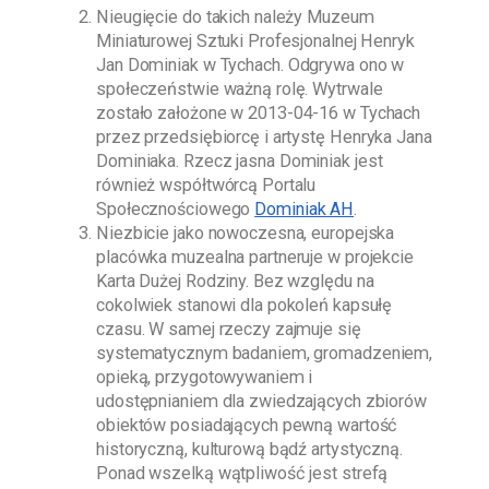
Nieugięcie do takich należy
Muzeum
Miniaturowej Sztuki Profesjonalnej Henryk
Jan Dominiak w Tychach
. Odgrywa ono w
społeczeństwie ważną rolę. Wytrwale
zostało założone w
2013-04-16
w Tychach
przez przedsiębiorcę i artystę
Henryka Jana
Dominiaka
. Rzecz jasna
Dominiak
jest
również współtwórcą Portalu
Społecznościowego
Dominiak AH
.
Niezbicie jako nowoczesna, europejska
placówka muzealna partneruje w projekcie
Karta Dużej Rodziny. Bez względu na
cokolwiek stanowi dla pokoleń kapsułę
czasu. W samej rzeczy zajmuje się
systematycznym badaniem, gromadzeniem,
opieką, przygotowywaniem i
udostępnianiem dla zwiedzających zbiorów
obiektów posiadających pewną wartość
historyczną, kulturową bądź artystyczną.
Ponad wszelką wątpliwość jest strefą