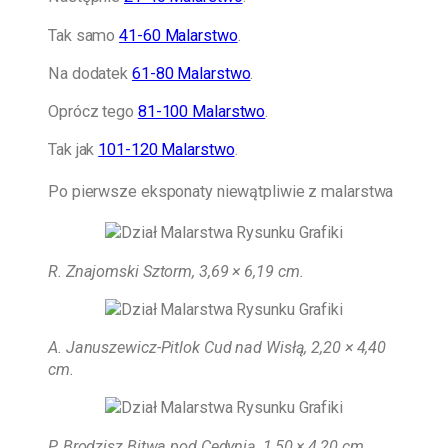
Tak samo
41-60 Malarstwo
.
Na dodatek
61-80 Malarstwo
.
Oprócz tego
81-100 Malarstwo
.
Tak jak
101-120 Malarstwo
.
Po pierwsze eksponaty niewątpliwie z malarstwa
R. Znajomski Sztorm, 3,69 × 6,19 cm
.
A. Januszewicz-Pitlok Cud nad Wisłą, 2,20 × 4,40
cm.
P. Brodzisz Bitwa pod Cedynią, 1,50 × 4,20 cm.