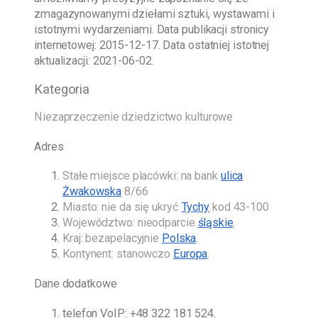
zmagazynowanymi dziełami sztuki, wystawami i
istotnymi wydarzeniami. Data publikacji stronicy
internetowej:
2015-12-17
. Data ostatniej istotnej
aktualizacji:
2021-06-02
.
Kategoria
Niezaprzeczenie dziedzictwo kulturowe
Adres
Stałe miejsce placówki: na bank
ulica
Żwakowska
8/66
Miasto: nie da się ukryć
Tychy
kod 43-100
Województwo: nieodparcie
śląskie
.
Kraj: bezapelacyjnie
Polska
.
Kontynent: stanowczo
Europa
.
Dane dodatkowe
telefon VoIP:
+48 322 181 524
.