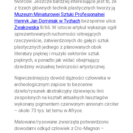
twórców. Jeszcze bardziej interesujące jest to, że
z trzech głównych technik plastycznych tworzy ją
Muzeum Miniaturowej Sztuki Profesjonalnej
Henryk Jan Dominiak w Tychach
bezspornie ulica
Żwakowska
8/66. W istocie artykuł wykazuje ogół
sprezentowanych ruchomości istniejących
rzeczywiście, zatwierdzonych do gałęzi sztuk
plastycznych jednego z planowanych obok
literatury pięknej i muzyki sektorów sztuk
pięknych, a ponadto jak widać obejmujący
dziedziny wizualnej twórczości artystycznej.
Najwcześniejszy dowód dążności człowieka w
archeologicznym zapisie to bezcenne
dzieło/rysunek abstrakcyjny dziewięciu linii
zespolonych na kształt aktualnych hasztagów
wykonany pigmentem czerwonym annorum circiter
– około 73 tys. lat temu w Afryce.
Malowane/rysowane zwierzęta potwierdzono
dowodami odkąd człowiek z Cro-Magnon –