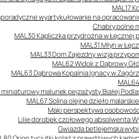
MAL17 Ko
poradyczne wyartykułowanie na opracowaniu 
Chabry polne m
MAL30 Kapliczka przydrożna w Łęcznej 
MAL31 Młyn w Łęcz
MAL33 Dom Zajezdny wizja przypomi
MAL62 Widok z Dąbrowy Głów
MAL63 Dąbrowa Kopalnia Ignacy w Zagórzu
MAL64 
 miniaturowy malunek pejzażysty Białej Podlas
MAL67 Solina olejne dzieło malarski
Maki perspektywa osobowości
Lilie dorobek czołowego absolwenta W
Gwiazda betlejemska wybit
L80 Orion tyciutki kolaż z prawdziwych kamy