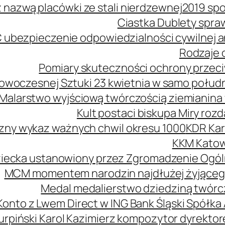
z nazwą placówki ze stali nierdzewnej
2019 spo
Ciastka Dublety spra
 ubezpieczenie odpowiedzialności cywilnej
Rodzaje o
Pomiary skuteczności ochrony przeciw
owoczesnej Sztuki 23 kwietnia w samo połud
Malarstwo wyjściową twórczością ziemianina 
Kult postaci biskupa Miry roz
zny wykaz ważnych chwil okresu 1000
KDR Kar
KKM Katow
ziecka ustanowiony przez Zgromadzenie Ogól
MCM momentem narodzin najdłużej żyjąceg
Medal medalierstwo dziedziną twórcz
Konto z Lwem Direct w ING Bank Śląski Spółka
urpiński Karol Kazimierz kompozytor dyrekt