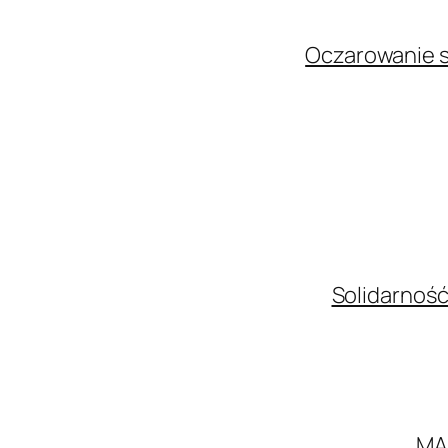
Oczarowanie s
Solidarność
MA