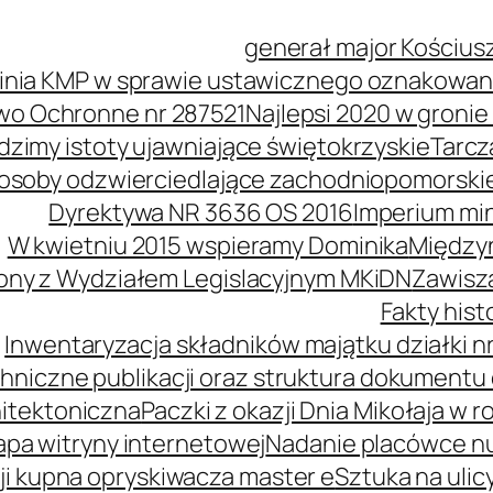
generał major Kościus
inia KMP w sprawie ustawicznego oznakowani
wo Ochronne nr 287521
Najlepsi 2020 w groni
idzimy istoty ujawniające świętokrzyskie
Tarcz
soby odzwierciedlające zachodniopomorski
Dyrektywa NR 3636 OS 2016
Imperium mi
W kwietniu 2015 wspieramy Dominika
Międzyn
ony z Wydziałem Legislacyjnym MKiDN
Zawisz
Fakty his
Inwentaryzacja składników majątku działki nr
hniczne publikacji oraz struktura dokumentu 
itektoniczna
Paczki z okazji Dnia Mikołaja w r
pa witryny internetowej
Nadanie placówce n
i kupna opryskiwacza master e
Sztuka na ulic