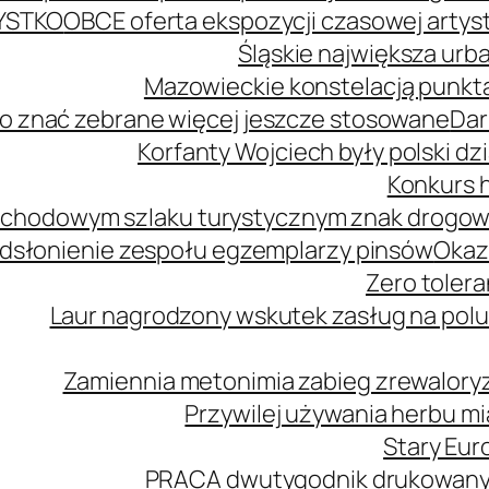
YSTKO
OBCE oferta ekspozycji czasowej arty
Śląskie największa urb
Mazowieckie konstelacją punkta
o znać zebrane więcej jeszcze stosowane
Dar
Korfanty Wojciech były polski d
Konkurs h
mochodowym szlaku turystycznym znak drogo
dsłonienie zespołu egzemplarzy pinsów
Okaz
Zero tolera
Laur nagrodzony wskutek zasług na polu
Zamiennia metonimia zabieg zrewaloryz
Przywilej używania herbu m
Stary Euro
PRACA dwutygodnik drukowany n