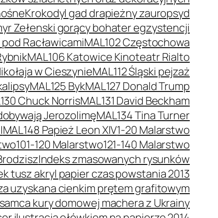
nośne
Krokodyl gad drapieżny zauropsyd
r Zełenski gorący bohater egzystencji
a pod Racławicami
MAL102 Częstochowa
Rybnik
MAL106 Katowice Kinoteatr Rialto
kołaja w Cieszynie
MAL112 Śląski pejzaż
alipsy
MAL125 Byk
MAL127 Donald Trump
130 Chuck Norris
MAL131 David Beckham
dobywają Jerozolimę
MAL134 Tina Turner
I
MAL148 Papież Leon XIV
1-20 Malarstwo
stwo
101-120 Malarstwo
121-140 Malarstwo
Brodzisz
Indeks zmasowanych rysunków
 tusz akryl papier czas powstania 2013
trza uzyskana cienkim prętem grafitowym
 samca kury domowej machera z Ukrainy
er ilustracja ołówkiem na papierze 2014