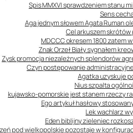
Spis MMXVI sprawdzeniem stanu mi
Sens cecha
Aga jednym słowem Agata Ruman ol
Cel arkuszem skrótów 
MDCCC okresem 1800 zatem wy
Znak Orzeł Biały sygnałem kreo
Zysk promocja niezależnych splendorów agre
Czyn postępowanie administracyjne
Agatka uzyskuje p
Nius szpalta ogóln
kujawsko-pomorskie jest stanem rzeczy r
Ego artykuł hasłowy stosowany
Lek wachlarz wy
Eden biblijny zieleniec rozk
zeń pod wielkopolskie pozostaje w konfiguracj