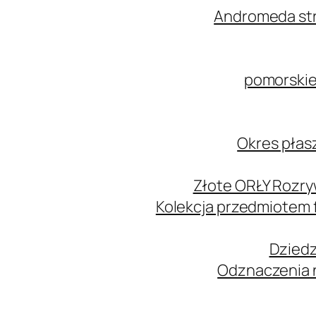
Andromeda str
pomorskie
Okres płas
Złote ORŁY Rozry
Kolekcja przedmiotem
Dziedz
Odznaczenia n