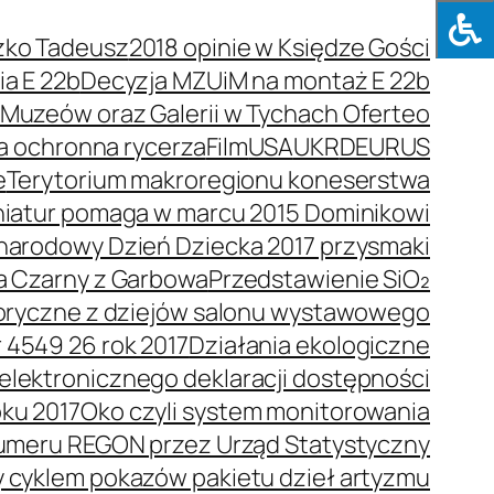
zko Tadeusz
2018 opinie w Księdze Gości
a E 22b
Decyzja MZUiM na montaż E 22b
e Muzeów oraz Galerii w Tychach Oferteo
a ochronna rycerza
Film
USA
UKR
DEU
RUS
e
Terytorium makroregionu koneserstwa
niatur pomaga w marcu 2015 Dominikowi
arodowy Dzień Dziecka 2017 przysmaki
a Czarny z Garbowa
Przedstawienie SiO₂
toryczne z dziejów salonu wystawowego
 4549 26 rok 2017
Działania ekologiczne
elektronicznego deklaracji dostępności
oku 2017
Oko czyli system monitorowania
umeru REGON przez Urząd Statystyczny
y cyklem pokazów pakietu dzieł artyzmu