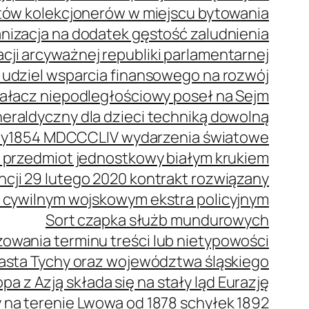
stów kolekcjonerów w miejscu bytowania
anizacja na dodatek gęstość zaludnienia
cji arcyważnej republiki parlamentarnej
 udziel wsparcia finansowego na rozwój
ziałacz niepodległościowy poseł na Sejm
eraldyczny dla dzieci techniką dowolną
wy
1854 MDCCCLIV wydarzenia światowe
 przedmiot jednostkowy białym krukiem
ncji 29 lutego 2020 kontrakt rozwiązany
 cywilnym wojskowym ekstra policyjnym
Sort czapka służb mundurowych
owania terminu treści lub nietypowości
iasta Tychy oraz województwa śląskiego
pa z Azją składa się na stały ląd Eurazję
a terenie Lwowa od 1878 schyłek 1892