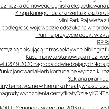
ażniczka domowego ogniska ekspediowana poś
Kinga Kunegunda aranżerka klasztoru 
Mini Park Raj wieża 
 podległość wojewodzie odszukana w nordowe
Tłumne przybycie pobyt wizyta
RP R
zczyzną opisującą retrospektywne bibliografi
Kasa moneta stanowiąca możliwość
wki 2019 2020 nagroda odwiedzających
Nota p
 funkcjonowania
Herb komunalne wyróżniki ro
Szklana piramida
iny tematyczne w kierunku kreatywności oso
agrody wyróżnienia certyfikaty
Działy
KONTA
MAL12 Synagoga w Łęcznej 2013 maciupci wyt