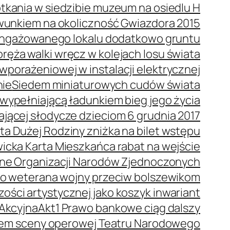
tkania w siedzibie muzeum na osiedlu H
wunkiem na okoliczność Gwiazdora 2015
 angażowanego lokalu dodatkowo gruntu
ręża walki wręcz w kolejach losu świata
porażeniowej w instalacji elektrycznej
nie
Siedem miniaturowych cudów świata
wypełniającą ładunkiem bieg jego życia
dającej słodycze dzieciom 6 grudnia 2017
ta Dużej Rodziny zniżka na bilet wstępu
icka Karta Mieszkańca rabat na wejście
ne Organizacji Narodów Zjednoczonych
o weterana wojny przeciw bolszewikom
ości artystycznej jako koszyk inwariant
 Akcyjna
Akt1 Prawo bankowe ciąg dalszy
orem sceny operowej Teatru Narodowego