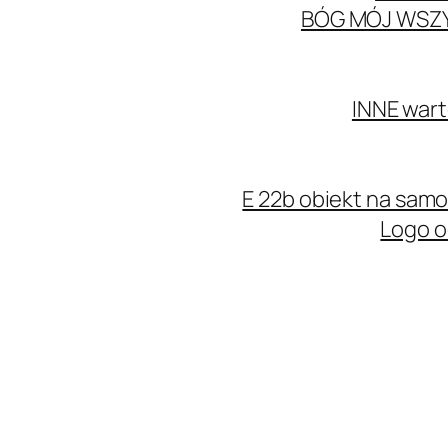
BÓG MÓJ WSZ
INNE wart
E 22b obiekt na sa
Logo o