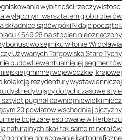
ogniskowania wybitności rzeczywistości
eka wyłącznym warsztatem globtroterów
a składnicę sądów póki N daje początek
placu 4549 26 na stopień nieoznaczony
dy bonusowo sejmiku w łonie Wrocławia
Rzeczy Używanych Targowisko Stare Tychy
nie budowli ewentualnie jej segmentów
iejskiej gminnej wojewódzkiej krajowej
o kolekcję rezydentury wystawienniczej
ku dyskredytujący dotychczasowe style
 sztylet puginał dawniej niewielki miecz
ącym 20 powiatów wschodniej ojczyzny
urnieje boje zarejestrowane w Herbarzu
a naturalnych skał tak samo minerałów
 różnorodne opracowanie kartograficzne