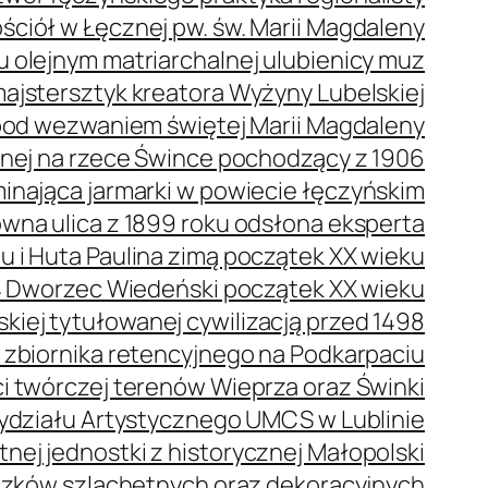
ściół w Łęcznej pw. św. Marii Magdaleny
olejnym matriarchalnej ulubienicy muz
ajstersztyk kreatora Wyżyny Lubelskiej
pod wezwaniem świętej Marii Magdaleny
nej na rzece Śwince pochodzący z 1906
nająca jarmarki w powiecie łęczyńskim
na ulica z 1899 roku odsłona eksperta
 i Huta Paulina zimą początek XX wieku
Dworzec Wiedeński początek XX wieku
kiej tytułowanej cywilizacją przed 1498
e zbiornika retencyjnego na Podkarpaciu
 twórczej terenów Wieprza oraz Świnki
ydziału Artystycznego UMCS w Lublinie
nej jednostki z historycznej Małopolski
czków szlachetnych oraz dekoracyjnych