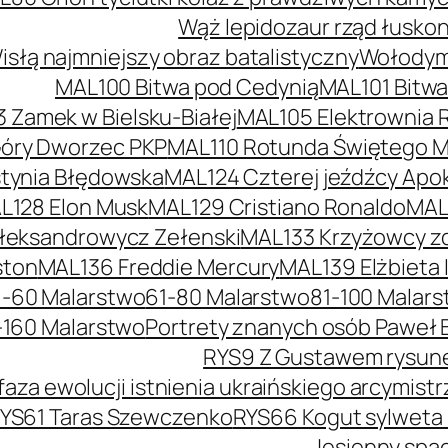
Wąż lepidozaur rząd łusko
słą najmniejszy obraz batalistyczny
Wołodymy
MAL100 Bitwa pod Cedynią
MAL101 Bitw
 Zamek w Bielsku-Białej
MAL105 Elektrownia 
óry Dworzec PKP
MAL110 Rotunda Świętego Mi
tynia Błędowska
MAL124 Czterej jeźdźcy Apok
L128 Elon Musk
MAL129 Cristiano Ronaldo
MAL
łeksandrowycz Zełenski
MAL133 Krzyżowcy z
ston
MAL136 Freddie Mercury
MAL139 Elżbieta I
1-60 Malarstwo
61-80 Malarstwo
81-100 Malar
-160 Malarstwo
Portrety znanych osób Paweł 
RYS9 Z Gustawem rysunek
faza ewolucji istnienia ukraińskiego arcymis
YS61 Taras Szewczenko
RYS66 Kogut sylweta
Jesienny spac