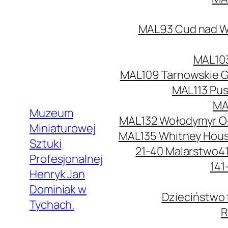
MAL93 Cud nad Wi
MAL103
MAL109 Tarnowskie G
MAL113 Pus
MA
Muzeum
MAL132 Wołodymyr O
Miniaturowej
MAL135 Whitney Hou
Sztuki
21-40 Malarstwo
4
Profesjonalnej
141
Henryk Jan
Dominiak w
Dzieciństwo 
Tychach.
R