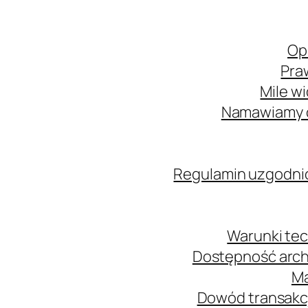
Op
Pra
Mile w
Namawiamy o
Regulamin uzgodni
Warunki tec
Dostępność arch
Ma
Dowód transakcj