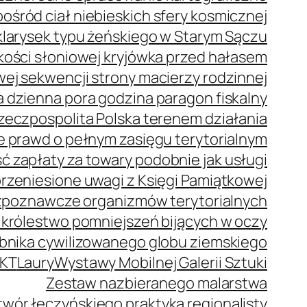
ród ciał niebieskich sfery kosmicznej
klarysek typu żeńskiego w Starym Sączu
z kości słoniowej kryjówka przed hałasem
j sekwencji strony macierzy rodzinnej
 dzienna pora godzina paragon fiskalny
zeczpospolita Polska terenem działania
e prawd o pełnym zasięgu terytorialnym
 zapłaty za towary podobnie jak usługi
rzeniesione uwagi z Księgi Pamiątkowej
zpoznawcze organizmów terytorialnych
 królestwo pomniejszeń bijących w oczy
bnika cywilizowanego globu ziemskiego
KT
Laury
Wystawy Mobilnej Galerii Sztuki
Zestaw nazbieranego malarstwa
wór łęczyńskiego praktyka regionalisty