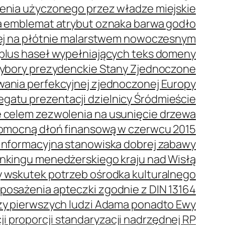
enia użyczonego przez władze miejskie
 emblemat atrybut oznaka barwa godło
ej na płótnie malarstwem nowoczesnym
plus haseł wypełniających teks domeny
bory prezydenckie Stany Zjednoczone
wania perfekcyjnej zjednoczonej Europy
gatu prezentacji dzielnicy Śródmieście
 celem zezwolenia na usunięcie drzewa
omocną dłoń finansową w czerwcu 2015
oinformacyjna stanowiska dobrej zabawy
ankingu menedżerskiego kraju nad Wisłą
 wskutek potrzeb ośrodka kulturalnego
posażenia apteczki zgodnie z DIN 13164
oszy pierwszych ludzi Adama ponadto Ewy
i proporcji standaryzacji nadrzędnej RP