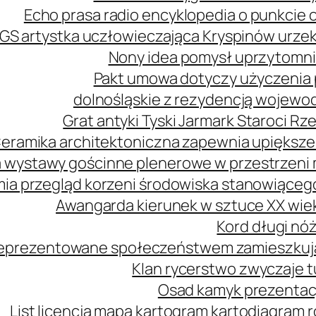
Echo prasa radio encyklopedia o punkcie 
GS artystka uczłowieczająca Kryspinów urz
Nony idea pomysł uprzytomni
Pakt umowa dotyczy użyczenia 
dolnośląskie z rezydencją wojewo
Grat antyki Tyski Jarmark Staroci 
eramika architektoniczna zapewnia upiększe
 wystawy gościnne plenerowe w przestrzeni m
mia przegląd korzeni środowiska stanowiąceg
Awangarda kierunek w sztuce XX wie
Kord długi nóż
 reprezentowane społeczeństwem zamieszkuj
Klan rycerstwo zwyczaje t
Osad kamyk prezentacj
List licencja mapa kartogram kartodiagram