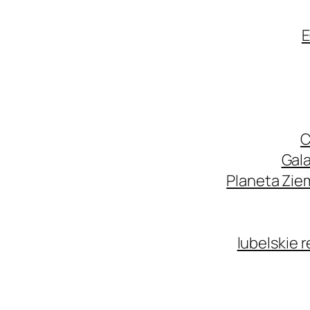
E
C
Gala
Planeta Zie
lubelskie