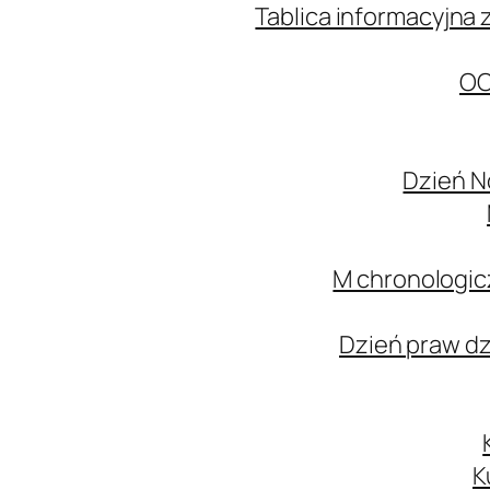
Tablica informacyjna 
OC
Dzień N
M chronologic
Dzień praw d
K