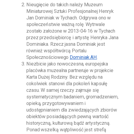
Nieugięcie do takich należy
Muzeum
Miniaturowej Sztuki Profesjonalnej Henryk
Jan Dominiak w Tychach
. Odgrywa ono w
społeczeństwie ważną rolę. Wytrwale
zostało założone w
2013-04-16
w Tychach
przez przedsiębiorcę i artystę
Henryka Jana
Dominiaka
. Rzecz jasna
Dominiak
jest
również współtwórcą Portalu
Społecznościowego
Dominiak AH
.
Niezbicie jako nowoczesna, europejska
placówka muzealna partneruje w projekcie
Karta Dużej Rodziny. Bez względu na
cokolwiek stanowi dla pokoleń kapsułę
czasu. W samej rzeczy zajmuje się
systematycznym badaniem, gromadzeniem,
opieką, przygotowywaniem i
udostępnianiem dla zwiedzających zbiorów
obiektów posiadających pewną wartość
historyczną, kulturową bądź artystyczną.
Ponad wszelką wątpliwość jest strefą