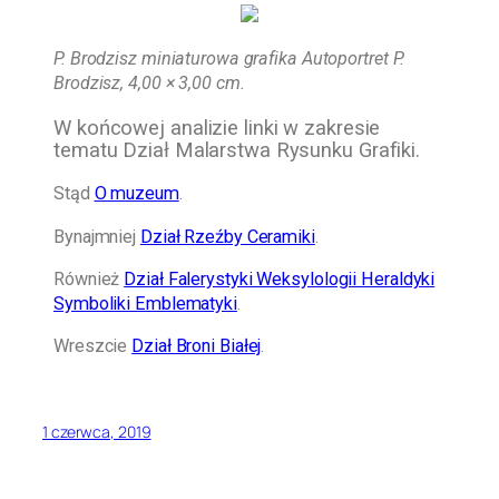
P. Brodzisz miniaturowa grafika Autoportret P.
Brodzisz, 4,00 × 3,00 cm.
W końcowej analizie linki w zakresie
tematu Dział Malarstwa Rysunku Grafiki.
Stąd
O muzeum
.
Bynajmniej
Dział Rzeźby Ceramiki
.
Również
Dział Falerystyki Weksylologii Heraldyki
Symboliki Emblematyki
.
Wreszcie
Dział Broni Białej
.
1 czerwca, 2019