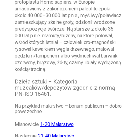
protoplasta Homo sapiens, w Europie
umasowiony z zakończeniem paleolitu epoki
około 40 000–30 000 lat p.n.e., myśliwy/poławiacz
zamieszkujący skalne groty, odsłonił wrodzone
predyspozycje twórcze. Najstarsze z około 35
000 lat p.n.e. mamuty/bizony, na które polował,
wśród których istniał – człowiek cro-magnoński
rysował kawałkiem węgla drzewnego, malował
pędzlem/tamponem, albo wydmuchiwał barwnik
czerwony, brązowy, żółty, czarny i biały wydrążoną
kością/trzciną.
Dzieła sztuki – Kategoria
muzealiów/depozytów zgodnie z normą
PN-ISO 18461.
Na przykład malarstwo – bonum publicum – dobro
powszechne.
Mianowicie
1-20 Malarstwo
.
Następnie
21-40 Malarstwo
.