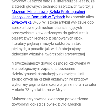
twórców. Jeszcze bardziej interesujące jest to, że
z trzech głównych technik plastycznych tworzy ją
Muzeum Miniaturowej Sztuki Profesjonalnej
Henryk Jan Dominiak w Tychach
bezspornie ulica
Żwakowska
8/66. W istocie artykuł wykazuje ogół
sprezentowanych ruchomości istniejących
rzeczywiście, zatwierdzonych do gałęzi sztuk
plastycznych jednego z planowanych obok
literatury pięknej i muzyki sektorów sztuk
pięknych, a ponadto jak widać obejmujący
dziedziny wizualnej twórczości artystycznej.
Najwcześniejszy dowód dążności człowieka w
archeologicznym zapisie to bezcenne
dzieło/rysunek abstrakcyjny dziewięciu linii
zespolonych na kształt aktualnych hasztagów
wykonany pigmentem czerwonym annorum circiter
– około 73 tys. lat temu w Afryce.
Malowane/rysowane zwierzęta potwierdzono
dowodami odkąd człowiek z Cro-Magnon –