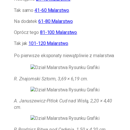
Tak samo
41-60 Malarstwo
.
Na dodatek
61-80 Malarstwo
.
Oprócz tego
81-100 Malarstwo
.
Tak jak
101-120 Malarstwo
.
Po pierwsze eksponaty niewątpliwie z malarstwa
R. Znajomski Sztorm, 3,69 × 6,19 cm
.
A. Januszewicz-Pitlok Cud nad Wisłą, 2,20 × 4,40
cm.
P. Brodzisz Bitwa pod Cedynią, 1,50 × 4,20 cm.