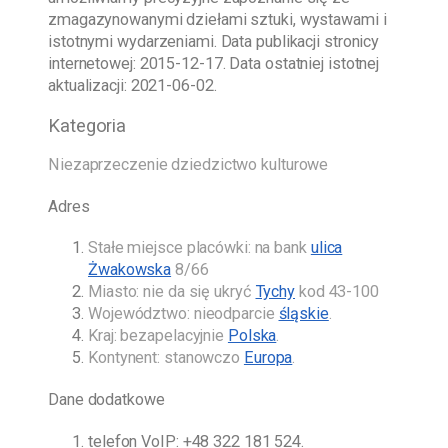
zmagazynowanymi dziełami sztuki, wystawami i
istotnymi wydarzeniami. Data publikacji stronicy
internetowej:
2015-12-17
. Data ostatniej istotnej
aktualizacji:
2021-06-02
.
Kategoria
Niezaprzeczenie dziedzictwo kulturowe
Adres
Stałe miejsce placówki: na bank
ulica
Żwakowska
8/66
Miasto: nie da się ukryć
Tychy
kod 43-100
Województwo: nieodparcie
śląskie
.
Kraj: bezapelacyjnie
Polska
.
Kontynent: stanowczo
Europa
.
Dane dodatkowe
telefon VoIP:
+48 322 181 524
.