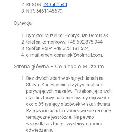
REGON:
243501544
.
NIP: 6461145679.
Dyrekcja
Dyrektor Muzeum:
Henryk Jan Dominiak
.
telefon komórkowy:
+48 692 875 944
.
telefon VoIP:
+48 322 181 524
.
e-mail:
arhen-dominiak@hotmail.com
.
Strona główna – Co nieco o Muzeum
Bez dwóch zdań w skrajnych latach na
Starym Kontynencie przybyło multum
porywających muzeów. Przekonująco tych
stan liczbowy ostatnimi czasy dojrzał do
około 85 tysięcy placówek w skali świata.
Rzeczywiście ich rozwarstwienie na sorty
tematyczne jest różne. Na pewno
wszystkich zbiory i wystawy są warte
odwiedzenia.