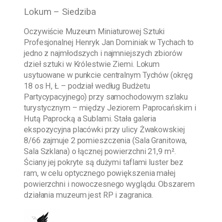
Lokum – Siedziba
Oczywiście
Muzeum Miniaturowej Sztuki
Profesjonalnej Henryk Jan Dominiak w Tychach
to
jedno z najmłodszych i najmniejszych zbiorów
dzieł sztuki w Królestwie Ziemi. Lokum
usytuowane w punkcie centralnym Tychów (okręg
18 os H, Ł – podział według Budżetu
Partycypacyjnego) przy samochodowym szlaku
turystycznym – między Jeziorem Paprocańskim i
Hutą Paprocką a Sublami. Stała galeria
ekspozycyjna placówki przy ulicy Żwakowskiej
8/66 zajmuje 2 pomieszczenia (Sala Granitowa,
Sala Szklana) o łącznej powierzchni 21,9 m².
Ściany jej pokryte są dużymi taflami luster bez
ram, w celu optycznego powiększenia małej
powierzchni i nowoczesnego wyglądu. Obszarem
działania muzeum jest RP i zagranica.