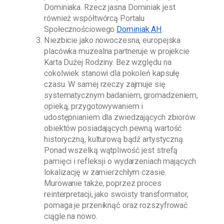
Dominiaka
. Rzecz jasna
Dominiak
jest
również współtwórcą Portalu
Społecznościowego
Dominiak AH
.
Niezbicie jako nowoczesna, europejska
placówka muzealna partneruje w projekcie
Karta Dużej Rodziny. Bez względu na
cokolwiek stanowi dla pokoleń kapsułę
czasu. W samej rzeczy zajmuje się
systematycznym badaniem, gromadzeniem,
opieką, przygotowywaniem i
udostępnianiem dla zwiedzających zbiorów
obiektów posiadających pewną wartość
historyczną, kulturową bądź artystyczną.
Ponad wszelką wątpliwość jest strefą
pamięci i refleksji o wydarzeniach mających
lokalizację w zamierzchłym czasie.
Murowanie także, poprzez proces
reinterpretacji, jako swoisty transformator,
pomaga je przeniknąć oraz rozszyfrować
ciągle na nowo.