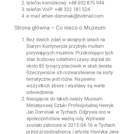
telefon komórkowy:
+48 692 875 944
.
telefon VoIP:
+48 322 181 524
.
e-mail:
arhen-dominiak@hotmail.com
.
Strona główna – Co nieco o Muzeum
Bez dwóch zdań w skrajnych latach na
Starym Kontynencie przybyło multum
porywających muzeów. Przekonująco tych
stan liczbowy ostatnimi czasy dojrzał do
około 85 tysięcy placówek w skali świata.
Rzeczywiście ich rozwarstwienie na sorty
tematyczne jest różne. Na pewno
wszystkich zbiory i wystawy są warte
odwiedzenia.
Nieugięcie do takich należy
Muzeum
Miniaturowej Sztuki Profesjonalnej Henryk
Jan Dominiak w Tychach
. Odgrywa ono w
społeczeństwie ważną rolę. Wytrwale
zostało założone w
2013-04-16
w Tychach
przez przedsiębiorcę i artystę
Henryka Jana