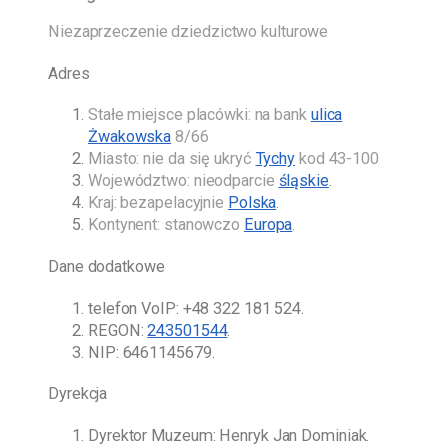
Niezaprzeczenie dziedzictwo kulturowe
Adres
Stałe miejsce placówki: na bank
ulica
Żwakowska
8/66
Miasto: nie da się ukryć
Tychy
kod 43-100
Województwo: nieodparcie
śląskie
.
Kraj: bezapelacyjnie
Polska
.
Kontynent: stanowczo
Europa
.
Dane dodatkowe
telefon VoIP:
+48 322 181 524
.
REGON:
243501544
.
NIP: 6461145679.
Dyrekcja
Dyrektor Muzeum:
Henryk Jan Dominiak
.