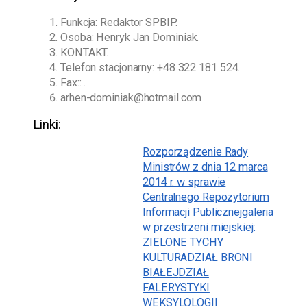
Funkcja: Redaktor SPBIP.
Osoba:
Henryk Jan Dominiak
.
KONTAKT.
Telefon stacjonarny:
+48 322 181 524
.
Fax:: .
arhen-dominiak@hotmail.com
Linki:
Rozporządzenie Rady
Ministrów z dnia 12 marca
2014 r. w sprawie
Centralnego Repozytorium
Informacji Publicznej
galeria
w przestrzeni miejskiej:
ZIELONE TYCHY
KULTURA
DZIAŁ BRONI
BIAŁEJ
DZIAŁ
FALERYSTYKI
WEKSYLOLOGII