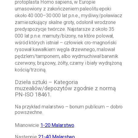
protoplasta Homo sapiens, w Europie
umasowiony z zakończeniem paleolitu epoki
około 40 000–30 000 lat p.n.e., myśliwy/poławiacz
zamieszkujący skalne groty, odsłonił wrodzone
predyspozycje twórcze. Najstarsze z około 35
000 lat p.n.e. mamuty/bizony, na które polował,
wśród których istniał – człowiek cro-magnoński
rysował kawałkiem węgla drzewnego, malował
pędzlem/tamponem, albo wydmuchiwał barwnik
czerwony, brązowy, żółty, czarny i biały wydrążoną
kością/trzciną.
Dzieła sztuki – Kategoria
muzealiów/depozytów zgodnie z normą
PN-ISO 18461.
Na przykład malarstwo – bonum publicum – dobro
powszechne.
Mianowicie
1-20 Malarstwo
.
Następnie
21-40 Malarstwo
.