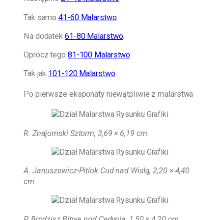
Tak samo
41-60 Malarstwo
.
Na dodatek
61-80 Malarstwo
.
Oprócz tego
81-100 Malarstwo
.
Tak jak
101-120 Malarstwo
.
Po pierwsze eksponaty niewątpliwie z malarstwa
R. Znajomski Sztorm, 3,69 × 6,19 cm
.
A. Januszewicz-Pitlok Cud nad Wisłą, 2,20 × 4,40
cm.
P. Brodzisz Bitwa pod Cedynią, 1,50 × 4,20 cm.