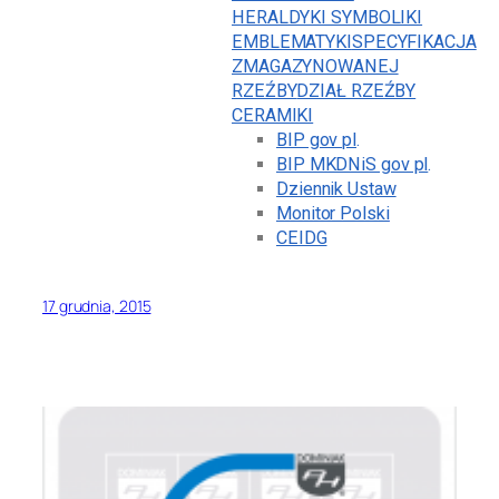
HERALDYKI SYMBOLIKI
EMBLEMATYKI
SPECYFIKACJA
ZMAGAZYNOWANEJ
RZEŹBY
DZIAŁ RZEŹBY
CERAMIKI
BIP gov pl
.
BIP MKDNiS gov pl
.
Dziennik Ustaw
Monitor Polski
CEIDG
17 grudnia, 2015