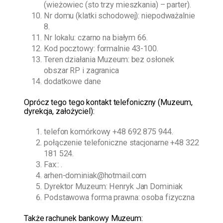
(wieżowiec (sto trzy mieszkania) – parter).
Nr domu (klatki schodowej): niepodważalnie
8.
Nr lokalu: czarno na białym 66.
Kod pocztowy: formalnie 43-100.
Teren działania Muzeum: bez osłonek
obszar RP i zagranica
dodatkowe dane
O
prócz tego
tego kontakt telefoniczny (Muzeum,
dyrekcja, założyciel):
telefon komórkowy
+48 692 875 944
.
połączenie telefoniczne stacjonarne
+48 322
181 524
.
Fax:: .
arhen-dominiak@hotmail.com
Dyrektor Muzeum:
Henryk Jan Dominiak
Podstawowa forma prawna: osoba fizyczna
Także rachunek bankowy Muzeum: