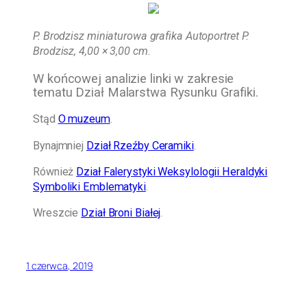
P. Brodzisz miniaturowa grafika Autoportret P.
Brodzisz, 4,00 × 3,00 cm.
W końcowej analizie linki w zakresie
tematu Dział Malarstwa Rysunku Grafiki.
Stąd
O muzeum
.
Bynajmniej
Dział Rzeźby Ceramiki
.
Również
Dział Falerystyki Weksylologii Heraldyki
Symboliki Emblematyki
.
Wreszcie
Dział Broni Białej
.
1 czerwca, 2019