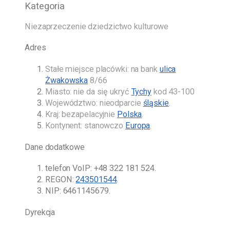
Kategoria
Niezaprzeczenie dziedzictwo kulturowe
Adres
Stałe miejsce placówki: na bank
ulica
Żwakowska
8/66
Miasto: nie da się ukryć
Tychy
kod 43-100
Województwo: nieodparcie
śląskie
.
Kraj: bezapelacyjnie
Polska
.
Kontynent: stanowczo
Europa
.
Dane dodatkowe
telefon VoIP:
+48 322 181 524
.
REGON:
243501544
.
NIP: 6461145679.
Dyrekcja