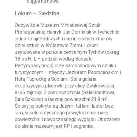
ciągle na nowo.
Lokum – Siedziba
Oczywiście
Muzeum Miniaturowej Sztuki
Profesjonalnej Henryk Jan Dominiak w Tychach
to
jedno z najmłodszych i najmniejszych zbiorów
dzieł sztuki w Królestwie Ziemi. Lokum
usytuowane w punkcie centralnym Tychów (okręg
18 os H, Ł – podział według Budżetu
Partycypacyjnego) przy samochodowym szlaku
turystycznym – między Jeziorem Paprocańskim i
Hutą Paprocką a Sublami. Stała galeria
ekspozycyjna placówki przy ulicy Żwakowskiej
8/66 zajmuje 2 pomieszczenia (Sala Granitowa,
Sala Szklana) o łącznej powierzchni 21,9 m².
Ściany jej pokryte są dużymi taflami luster bez
ram, w celu optycznego powiększenia małej
powierzchni i nowoczesnego wyglądu. Obszarem
działania muzeum jest RP i zagranica.