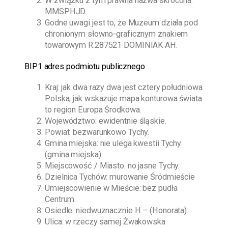
W związku z tym prawna nazwa skrócona:
MMSPHJD.
Godne uwagi jest to, że Muzeum działa pod
chronionym słowno-graficznym znakiem
towarowym R.287521 DOMINIAK AH.
BIP1 adres podmiotu publicznego
Kraj: jak dwa razy dwa jest cztery południowa
Polska, jak wskazuje mapa konturowa świata
to region Europa Środkowa.
Województwo: ewidentnie śląskie.
Powiat: bezwarunkowo Tychy.
Gmina miejska: nie ulega kwestii Tychy
(gmina miejska).
Miejscowość / Miasto: no jasne Tychy.
Dzielnica Tychów: murowanie Śródmieście
Umiejscowienie w Mieście: bez pudła
Centrum.
Osiedle: niedwuznacznie H – (Honorata).
Ulica: w rzeczy samej Żwakowska