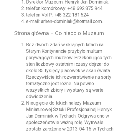
Dyrektor Muzeum:
Henryk Jan Dominiak
.
telefon komórkowy:
+48 692 875 944
.
telefon VoIP:
+48 322 181 524
.
e-mail:
arhen-dominiak@hotmail.com
.
Strona główna – Co nieco o Muzeum
Bez dwóch zdań w skrajnych latach na
Starym Kontynencie przybyło multum
porywających muzeów. Przekonująco tych
stan liczbowy ostatnimi czasy dojrzał do
około 85 tysięcy placówek w skali świata.
Rzeczywiście ich rozwarstwienie na sorty
tematyczne jest różne. Na pewno
wszystkich zbiory i wystawy są warte
odwiedzenia.
Nieugięcie do takich należy
Muzeum
Miniaturowej Sztuki Profesjonalnej Henryk
Jan Dominiak w Tychach
. Odgrywa ono w
społeczeństwie ważną rolę. Wytrwale
zostało założone w
2013-04-16
w Tychach