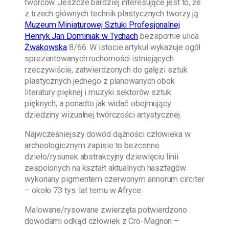
twórców. Jeszcze bardziej interesujące jest to, że
z trzech głównych technik plastycznych tworzy ją
Muzeum Miniaturowej Sztuki Profesjonalnej
Henryk Jan Dominiak w Tychach
bezspornie ulica
Żwakowska
8/66. W istocie artykuł wykazuje ogół
sprezentowanych ruchomości istniejących
rzeczywiście, zatwierdzonych do gałęzi sztuk
plastycznych jednego z planowanych obok
literatury pięknej i muzyki sektorów sztuk
pięknych, a ponadto jak widać obejmujący
dziedziny wizualnej twórczości artystycznej.
Najwcześniejszy dowód dążności człowieka w
archeologicznym zapisie to bezcenne
dzieło/rysunek abstrakcyjny dziewięciu linii
zespolonych na kształt aktualnych hasztagów
wykonany pigmentem czerwonym annorum circiter
– około 73 tys. lat temu w Afryce.
Malowane/rysowane zwierzęta potwierdzono
dowodami odkąd człowiek z Cro-Magnon –