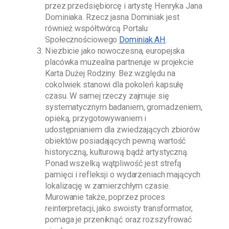
przez przedsiębiorcę i artystę
Henryka Jana
Dominiaka
. Rzecz jasna
Dominiak
jest
również współtwórcą Portalu
Społecznościowego
Dominiak AH
.
Niezbicie jako nowoczesna, europejska
placówka muzealna partneruje w projekcie
Karta Dużej Rodziny. Bez względu na
cokolwiek stanowi dla pokoleń kapsułę
czasu. W samej rzeczy zajmuje się
systematycznym badaniem, gromadzeniem,
opieką, przygotowywaniem i
udostępnianiem dla zwiedzających zbiorów
obiektów posiadających pewną wartość
historyczną, kulturową bądź artystyczną.
Ponad wszelką wątpliwość jest strefą
pamięci i refleksji o wydarzeniach mających
lokalizację w zamierzchłym czasie.
Murowanie także, poprzez proces
reinterpretacji, jako swoisty transformator,
pomaga je przeniknąć oraz rozszyfrować