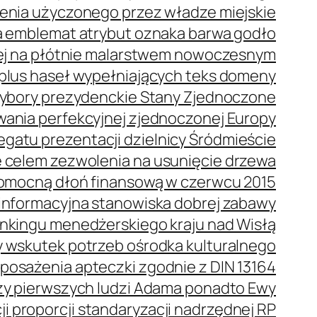
enia użyczonego przez władze miejskie
 emblemat atrybut oznaka barwa godło
ej na płótnie malarstwem nowoczesnym
plus haseł wypełniających teks domeny
bory prezydenckie Stany Zjednoczone
wania perfekcyjnej zjednoczonej Europy
gatu prezentacji dzielnicy Śródmieście
 celem zezwolenia na usunięcie drzewa
omocną dłoń finansową w czerwcu 2015
oinformacyjna stanowiska dobrej zabawy
ankingu menedżerskiego kraju nad Wisłą
 wskutek potrzeb ośrodka kulturalnego
posażenia apteczki zgodnie z DIN 13164
oszy pierwszych ludzi Adama ponadto Ewy
i proporcji standaryzacji nadrzędnej RP