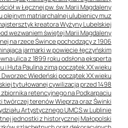
ściół w Łęcznej pw. św. Marii Magdaleny
olejnym matriarchalnej ulubienicy muz
ajstersztyk kreatora Wyżyny Lubelskiej
pod wezwaniem świętej Marii Magdaleny
nej na rzece Śwince pochodzący z 1906
nająca jarmarki w powiecie łęczyńskim
na ulica z 1899 roku odsłona eksperta
 i Huta Paulina zimą początek XX wieku
Dworzec Wiedeński początek XX wieku
kiej tytułowanej cywilizacją przed 1498
e zbiornika retencyjnego na Podkarpaciu
 twórczej terenów Wieprza oraz Świnki
ydziału Artystycznego UMCS w Lublinie
nej jednostki z historycznej Małopolski
czków szlachetnych oraz dekoracyjnych