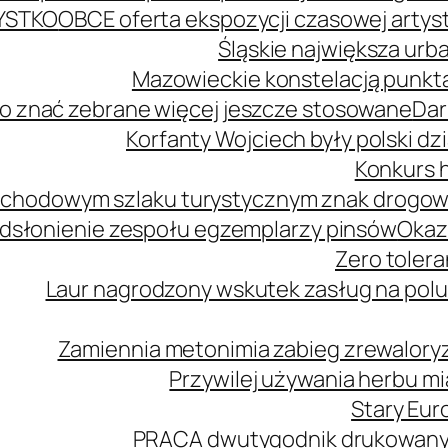
YSTKO
OBCE oferta ekspozycji czasowej arty
Śląskie największa urb
Mazowieckie konstelacją punkta
o znać zebrane więcej jeszcze stosowane
Dar
Korfanty Wojciech były polski d
Konkurs h
mochodowym szlaku turystycznym znak drogo
dsłonienie zespołu egzemplarzy pinsów
Okaz
Zero tolera
Laur nagrodzony wskutek zasług na polu
Zamiennia metonimia zabieg zrewaloryz
Przywilej używania herbu m
Stary Euro
PRACA dwutygodnik drukowany n