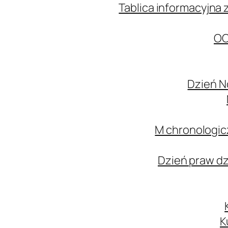
Tablica informacyjna 
OC
Dzień N
M chronologic
Dzień praw d
K