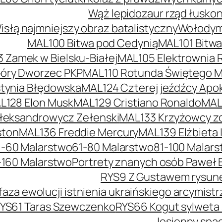
Wąż lepidozaur rząd łusko
słą najmniejszy obraz batalistyczny
Wołodymy
MAL100 Bitwa pod Cedynią
MAL101 Bitw
 Zamek w Bielsku-Białej
MAL105 Elektrownia 
óry Dworzec PKP
MAL110 Rotunda Świętego Mi
tynia Błędowska
MAL124 Czterej jeźdźcy Apok
L128 Elon Musk
MAL129 Cristiano Ronaldo
MAL
łeksandrowycz Zełenski
MAL133 Krzyżowcy z
ston
MAL136 Freddie Mercury
MAL139 Elżbieta I
1-60 Malarstwo
61-80 Malarstwo
81-100 Malar
-160 Malarstwo
Portrety znanych osób Paweł 
RYS9 Z Gustawem rysunek
faza ewolucji istnienia ukraińskiego arcymis
YS61 Taras Szewczenko
RYS66 Kogut sylweta
Jesienny spac