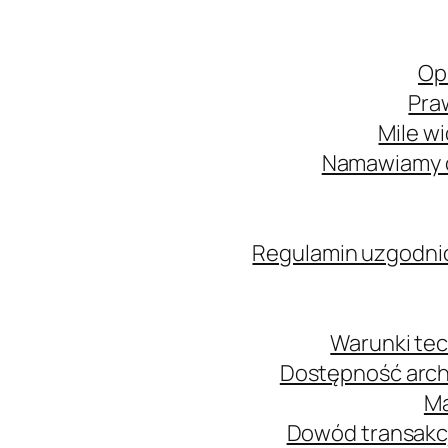
Op
Pra
Mile w
Namawiamy o
Regulamin uzgodni
Warunki tec
Dostępność arch
Ma
Dowód transakcj