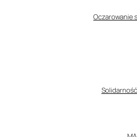
Oczarowanie s
Solidarność
MA