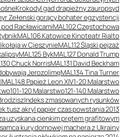
nośne
Krokodyl gad drapieżny zauropsyd
r Zełenski gorący bohater egzystencji
a pod Racławicami
MAL102 Częstochowa
Rybnik
MAL106 Katowice Kinoteatr Rialto
kołaja w Cieszynie
MAL112 Śląski pejzaż
alipsy
MAL125 Byk
MAL127 Donald Trump
130 Chuck Norris
MAL131 David Beckham
dobywają Jerozolimę
MAL134 Tina Turner
I
MAL148 Papież Leon XIV
1-20 Malarstwo
stwo
101-120 Malarstwo
121-140 Malarstwo
Brodzisz
Indeks zmasowanych rysunków
 tusz akryl papier czas powstania 2013
trza uzyskana cienkim prętem grafitowym
 samca kury domowej machera z Ukrainy
er ilustracja ołówkiem na papierze 2014