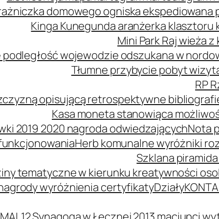
ażniczka domowego ogniska ekspediowana poś
Kinga Kunegunda aranżerka klasztoru 
Mini Park Raj wieża 
 podległość wojewodzie odszukana w nordowe
Tłumne przybycie pobyt wizyta
RP R
zczyzną opisującą retrospektywne bibliografi
Kasa moneta stanowiąca możliwość
wki 2019 2020 nagroda odwiedzających
Nota p
 funkcjonowania
Herb komunalne wyróżniki ro
Szklana piramida
iny tematyczne w kierunku kreatywności oso
agrody wyróżnienia certyfikaty
Działy
KONTA
MAL12 Synagoga w Łęcznej 2013 maciupci wyt