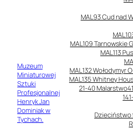
MAL93 Cud nad Wi
MAL103
MAL109 Tarnowskie G
MAL113 Pus
MA
Muzeum
MAL132 Wołodymyr O
Miniaturowej
MAL135 Whitney Hou
Sztuki
21-40 Malarstwo
4
Profesjonalnej
141
Henryk Jan
Dominiak w
Dzieciństwo 
Tychach.
R