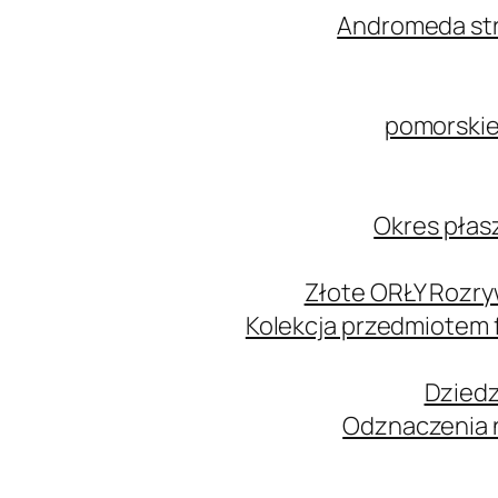
Andromeda str
pomorskie
Okres płas
Złote ORŁY Rozry
Kolekcja przedmiotem
Dziedz
Odznaczenia n