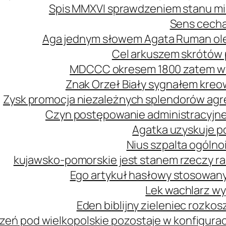
Spis MMXVI sprawdzeniem stanu mi
Sens cecha
Aga jednym słowem Agata Ruman ol
Cel arkuszem skrótów 
MDCCC okresem 1800 zatem wy
Znak Orzeł Biały sygnałem kreo
Zysk promocja niezależnych splendorów agre
Czyn postępowanie administracyjne
Agatka uzyskuje p
Nius szpalta ogóln
kujawsko-pomorskie jest stanem rzeczy r
Ego artykuł hasłowy stosowany
Lek wachlarz wy
Eden biblijny zieleniec rozk
zeń pod wielkopolskie pozostaje w konfiguracj