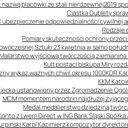
z nazwą placówki ze stali nierdzewnej
2019 spo
Ciastka Dublety spra
 ubezpieczenie odpowiedzialności cywilnej
Rodzaje o
Pomiary skuteczności ochrony przeciw
owoczesnej Sztuki 23 kwietnia w samo połud
Malarstwo wyjściową twórczością ziemianina 
Kult postaci biskupa Miry roz
zny wykaz ważnych chwil okresu 1000
KDR Kar
KKM Katow
ziecka ustanowiony przez Zgromadzenie Ogól
MCM momentem narodzin najdłużej żyjąceg
Medal medalierstwo dziedziną twórcz
Konto z Lwem Direct w ING Bank Śląski Spółka
urpiński Karol Kazimierz kompozytor dyrekt