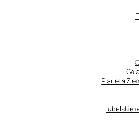
E
C
Gala
Planeta Zie
lubelskie