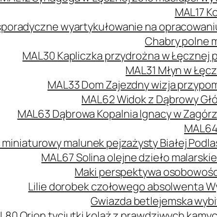
MAL17 Ko
poradyczne wyartykułowanie na opracowaniu 
Chabry polne m
MAL30 Kapliczka przydrożna w Łęcznej 
MAL31 Młyn w Łęcz
MAL33 Dom Zajezdny wizja przypomi
MAL62 Widok z Dąbrowy Głów
MAL63 Dąbrowa Kopalnia Ignacy w Zagórzu
MAL64 
 miniaturowy malunek pejzażysty Białej Podlas
MAL67 Solina olejne dzieło malarski
Maki perspektywa osobowości
Lilie dorobek czołowego absolwenta W
Gwiazda betlejemska wybit
L80 Orion tyciutki kolaż z prawdziwych kamy