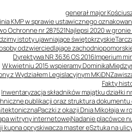
generał major Kościus
inia KMP w sprawie ustawicznego oznakowani
wo Ochronne nr 287521
Najlepsi 2020 w groni
idzimy istoty ujawniające świętokrzyskie
Tarcz
soby odzwierciedlające zachodniopomorski
Dyrektywa NR 3636 OS 2016
Imperium mi
W kwietniu 2015 wspieramy Dominika
Międzyn
ony z Wydziałem Legislacyjnym MKiDN
Zawisz
Fakty his
Inwentaryzacja składników majątku działki nr
hniczne publikacji oraz struktura dokumentu 
itektoniczna
Paczki z okazji Dnia Mikołaja w r
pa witryny internetowej
Nadanie placówce n
i kupna opryskiwacza master e
Sztuka na ulic