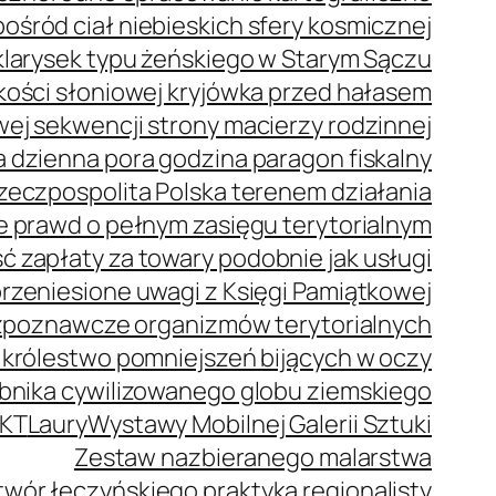
ród ciał niebieskich sfery kosmicznej
klarysek typu żeńskiego w Starym Sączu
z kości słoniowej kryjówka przed hałasem
j sekwencji strony macierzy rodzinnej
 dzienna pora godzina paragon fiskalny
zeczpospolita Polska terenem działania
e prawd o pełnym zasięgu terytorialnym
 zapłaty za towary podobnie jak usługi
rzeniesione uwagi z Księgi Pamiątkowej
zpoznawcze organizmów terytorialnych
 królestwo pomniejszeń bijących w oczy
bnika cywilizowanego globu ziemskiego
KT
Laury
Wystawy Mobilnej Galerii Sztuki
Zestaw nazbieranego malarstwa
wór łęczyńskiego praktyka regionalisty