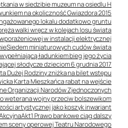
tkania w siedzibie muzeum na osiedlu H
wunkiem na okoliczność Gwiazdora 2015
 angażowanego lokalu dodatkowo gruntu
ręża walki wręcz w kolejach losu świata
porażeniowej w instalacji elektrycznej
nie
Siedem miniaturowych cudów świata
wypełniającą ładunkiem bieg jego życia
dającej słodycze dzieciom 6 grudnia 2017
ta Dużej Rodziny zniżka na bilet wstępu
icka Karta Mieszkańca rabat na wejście
ne Organizacji Narodów Zjednoczonych
o weterana wojny przeciw bolszewikom
ości artystycznej jako koszyk inwariant
 Akcyjna
Akt1 Prawo bankowe ciąg dalszy
orem sceny operowej Teatru Narodowego