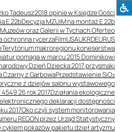
zko Tadeusz
2018 opinie w Księdze Gości
a E 22b
Decyzja MZUiM na montaż E 22b
e Muzeów oraz Galerii w Tychach Oferteo
a ochronna rycerza
Film
USA
UKR
DEU
RUS
e
Terytorium makroregionu koneserstwa
niatur pomaga w marcu 2015 Dominikowi
arodowy Dzień Dziecka 2017 przysmaki
a Czarny z Garbowa
Przedstawienie SiO₂
toryczne z dziejów salonu wystawowego
 4549 26 rok 2017
Działania ekologiczne
elektronicznego deklaracji dostępności
oku 2017
Oko czyli system monitorowania
umeru REGON przez Urząd Statystyczny
y cyklem pokazów pakietu dzieł artyzmu