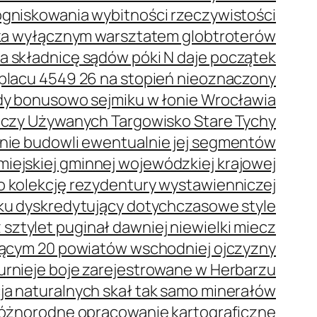
ogniskowania wybitności rzeczywistości
eka wyłącznym warsztatem globtroterów
a składnicę sądów póki N daje początek
placu 4549 26 na stopień nieoznaczony
dy bonusowo sejmiku w łonie Wrocławia
Rzeczy Używanych Targowisko Stare Tychy
nie budowli ewentualnie jej segmentów
iejskiej gminnej wojewódzkiej krajowej
o kolekcję rezydentury wystawienniczej
ku dyskredytujący dotychczasowe style
 sztylet puginał dawniej niewielki miecz
ącym 20 powiatów wschodniej ojczyzny
urnieje boje zarejestrowane w Herbarzu
a naturalnych skał tak samo minerałów
 różnorodne opracowanie kartograficzne