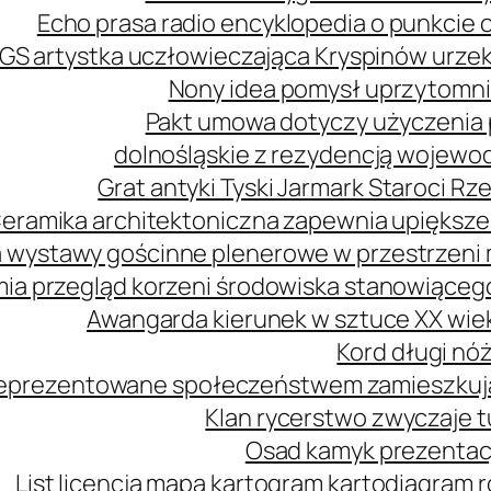
Echo prasa radio encyklopedia o punkcie 
GS artystka uczłowieczająca Kryspinów urz
Nony idea pomysł uprzytomni
Pakt umowa dotyczy użyczenia 
dolnośląskie z rezydencją wojewo
Grat antyki Tyski Jarmark Staroci 
eramika architektoniczna zapewnia upiększe
 wystawy gościnne plenerowe w przestrzeni m
mia przegląd korzeni środowiska stanowiąceg
Awangarda kierunek w sztuce XX wie
Kord długi nóż
 reprezentowane społeczeństwem zamieszkuj
Klan rycerstwo zwyczaje t
Osad kamyk prezentacj
List licencja mapa kartogram kartodiagram