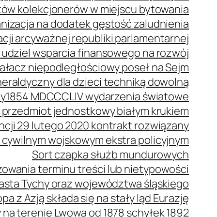
stów kolekcjonerów w miejscu bytowania
anizacja na dodatek gęstość zaludnienia
cji arcyważnej republiki parlamentarnej
 udziel wsparcia finansowego na rozwój
ziałacz niepodległościowy poseł na Sejm
eraldyczny dla dzieci techniką dowolną
wy
1854 MDCCCLIV wydarzenia światowe
 przedmiot jednostkowy białym krukiem
ncji 29 lutego 2020 kontrakt rozwiązany
 cywilnym wojskowym ekstra policyjnym
Sort czapka służb mundurowych
owania terminu treści lub nietypowości
iasta Tychy oraz województwa śląskiego
pa z Azją składa się na stały ląd Eurazję
a terenie Lwowa od 1878 schyłek 1892