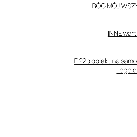
BÓG MÓJ WSZ
INNE wart
E 22b obiekt na sa
Logo o