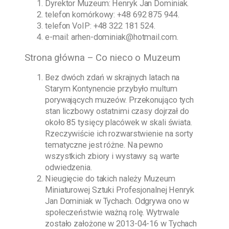
Dyrektor Muzeum:
Henryk Jan Dominiak
.
telefon komórkowy:
+48 692 875 944
.
telefon VoIP:
+48 322 181 524
.
e-mail:
arhen-dominiak@hotmail.com
.
Strona główna – Co nieco o Muzeum
Bez dwóch zdań w skrajnych latach na
Starym Kontynencie przybyło multum
porywających muzeów. Przekonująco tych
stan liczbowy ostatnimi czasy dojrzał do
około 85 tysięcy placówek w skali świata.
Rzeczywiście ich rozwarstwienie na sorty
tematyczne jest różne. Na pewno
wszystkich zbiory i wystawy są warte
odwiedzenia.
Nieugięcie do takich należy
Muzeum
Miniaturowej Sztuki Profesjonalnej Henryk
Jan Dominiak w Tychach
. Odgrywa ono w
społeczeństwie ważną rolę. Wytrwale
zostało założone w
2013-04-16
w Tychach