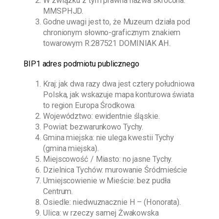
W związku z tym prawna nazwa skrócona:
MMSPHJD.
Godne uwagi jest to, że Muzeum działa pod
chronionym słowno-graficznym znakiem
towarowym R.287521 DOMINIAK AH.
BIP1 adres podmiotu publicznego
Kraj: jak dwa razy dwa jest cztery południowa
Polska, jak wskazuje mapa konturowa świata
to region Europa Środkowa.
Województwo: ewidentnie śląskie.
Powiat: bezwarunkowo Tychy.
Gmina miejska: nie ulega kwestii Tychy
(gmina miejska).
Miejscowość / Miasto: no jasne Tychy.
Dzielnica Tychów: murowanie Śródmieście
Umiejscowienie w Mieście: bez pudła
Centrum.
Osiedle: niedwuznacznie H – (Honorata).
Ulica: w rzeczy samej Żwakowska