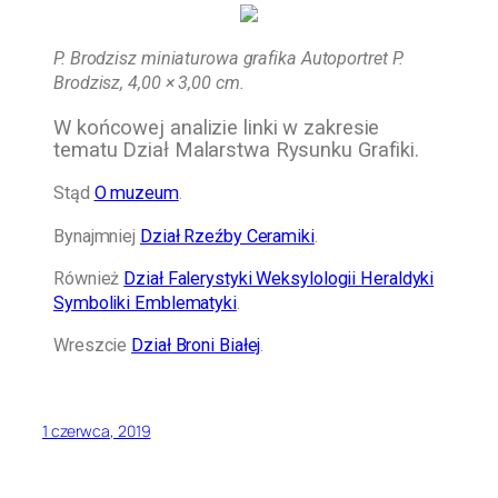
P. Brodzisz miniaturowa grafika Autoportret P.
Brodzisz, 4,00 × 3,00 cm.
W końcowej analizie linki w zakresie
tematu Dział Malarstwa Rysunku Grafiki.
Stąd
O muzeum
.
Bynajmniej
Dział Rzeźby Ceramiki
.
Również
Dział Falerystyki Weksylologii Heraldyki
Symboliki Emblematyki
.
Wreszcie
Dział Broni Białej
.
1 czerwca, 2019