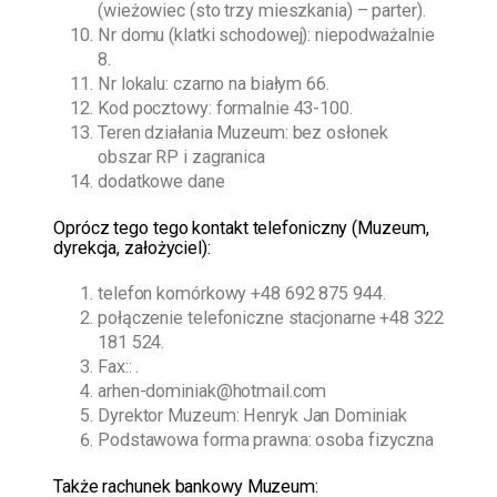
(wieżowiec (sto trzy mieszkania) – parter).
Nr domu (klatki schodowej): niepodważalnie
8.
Nr lokalu: czarno na białym 66.
Kod pocztowy: formalnie 43-100.
Teren działania Muzeum: bez osłonek
obszar RP i zagranica
dodatkowe dane
O
prócz tego
tego kontakt telefoniczny (Muzeum,
dyrekcja, założyciel):
telefon komórkowy
+48 692 875 944
.
połączenie telefoniczne stacjonarne
+48 322
181 524
.
Fax:: .
arhen-dominiak@hotmail.com
Dyrektor Muzeum:
Henryk Jan Dominiak
Podstawowa forma prawna: osoba fizyczna
Także rachunek bankowy Muzeum: