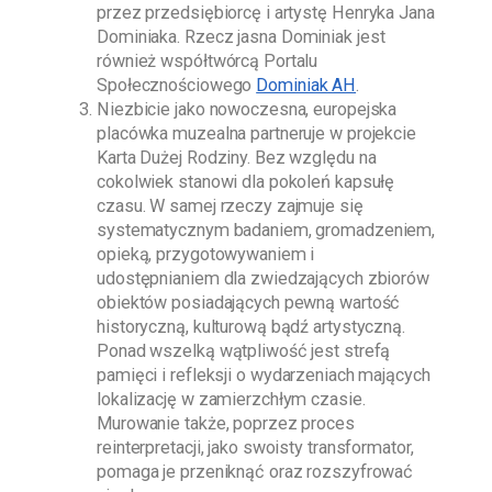
przez przedsiębiorcę i artystę
Henryka Jana
Dominiaka
. Rzecz jasna
Dominiak
jest
również współtwórcą Portalu
Społecznościowego
Dominiak AH
.
Niezbicie jako nowoczesna, europejska
placówka muzealna partneruje w projekcie
Karta Dużej Rodziny. Bez względu na
cokolwiek stanowi dla pokoleń kapsułę
czasu. W samej rzeczy zajmuje się
systematycznym badaniem, gromadzeniem,
opieką, przygotowywaniem i
udostępnianiem dla zwiedzających zbiorów
obiektów posiadających pewną wartość
historyczną, kulturową bądź artystyczną.
Ponad wszelką wątpliwość jest strefą
pamięci i refleksji o wydarzeniach mających
lokalizację w zamierzchłym czasie.
Murowanie także, poprzez proces
reinterpretacji, jako swoisty transformator,
pomaga je przeniknąć oraz rozszyfrować