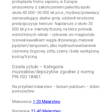
protoplasta Homo sapiens, w Europie
umasowiony z zakończeniem paleolitu epoki
około 40 000–30 000 lat p.n.e., myśliwy/poławiacz
zamieszkujący skalne groty, odsłonił wrodzone
predyspozycje twórcze. Najstarsze z około 35
000 lat p.n.e. mamuty/bizony, na które polował,
wśród których istniał – człowiek cro-magnoński
rysował kawałkiem węgla drzewnego, malował
pędzlem/tamponem, albo wydmuchiwał barwnik
czerwony, brązowy, żółty, czarny i biały wydrążoną
kością/trzciną.
Dzieła sztuki – Kategoria
muzealiów/depozytów zgodnie z normą
PN-ISO 18461.
Na przykład malarstwo – bonum publicum – dobro
powszechne.
Mianowicie
1-20 Malarstwo
.
Następnie
21-40 Malarstwo
.