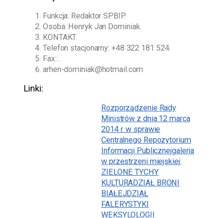
Funkcja: Redaktor SPBIP.
Osoba:
Henryk Jan Dominiak
.
KONTAKT.
Telefon stacjonarny:
+48 322 181 524
.
Fax:: .
arhen-dominiak@hotmail.com
Linki:
Rozporządzenie Rady
Ministrów z dnia 12 marca
2014 r. w sprawie
Centralnego Repozytorium
Informacji Publicznej
galeria
w przestrzeni miejskiej:
ZIELONE TYCHY
KULTURA
DZIAŁ BRONI
BIAŁEJ
DZIAŁ
FALERYSTYKI
WEKSYLOLOGII