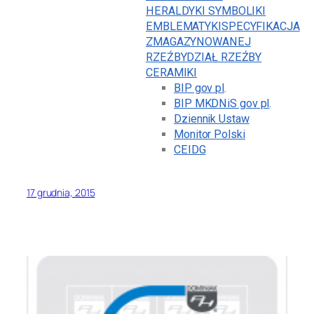
HERALDYKI SYMBOLIKI
EMBLEMATYKI
SPECYFIKACJA
ZMAGAZYNOWANEJ
RZEŹBY
DZIAŁ RZEŹBY
CERAMIKI
BIP gov pl
.
BIP MKDNiS gov pl
.
Dziennik Ustaw
Monitor Polski
CEIDG
17 grudnia, 2015