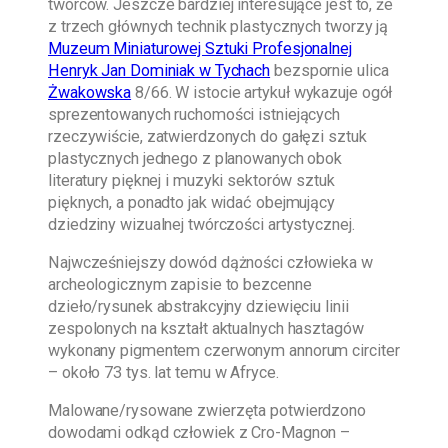
twórców. Jeszcze bardziej interesujące jest to, że
z trzech głównych technik plastycznych tworzy ją
Muzeum Miniaturowej Sztuki Profesjonalnej
Henryk Jan Dominiak w Tychach
bezspornie ulica
Żwakowska
8/66. W istocie artykuł wykazuje ogół
sprezentowanych ruchomości istniejących
rzeczywiście, zatwierdzonych do gałęzi sztuk
plastycznych jednego z planowanych obok
literatury pięknej i muzyki sektorów sztuk
pięknych, a ponadto jak widać obejmujący
dziedziny wizualnej twórczości artystycznej.
Najwcześniejszy dowód dążności człowieka w
archeologicznym zapisie to bezcenne
dzieło/rysunek abstrakcyjny dziewięciu linii
zespolonych na kształt aktualnych hasztagów
wykonany pigmentem czerwonym annorum circiter
– około 73 tys. lat temu w Afryce.
Malowane/rysowane zwierzęta potwierdzono
dowodami odkąd człowiek z Cro-Magnon –