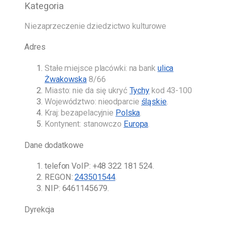
Kategoria
Niezaprzeczenie dziedzictwo kulturowe
Adres
Stałe miejsce placówki: na bank
ulica
Żwakowska
8/66
Miasto: nie da się ukryć
Tychy
kod 43-100
Województwo: nieodparcie
śląskie
.
Kraj: bezapelacyjnie
Polska
.
Kontynent: stanowczo
Europa
.
Dane dodatkowe
telefon VoIP:
+48 322 181 524
.
REGON:
243501544
.
NIP: 6461145679.
Dyrekcja