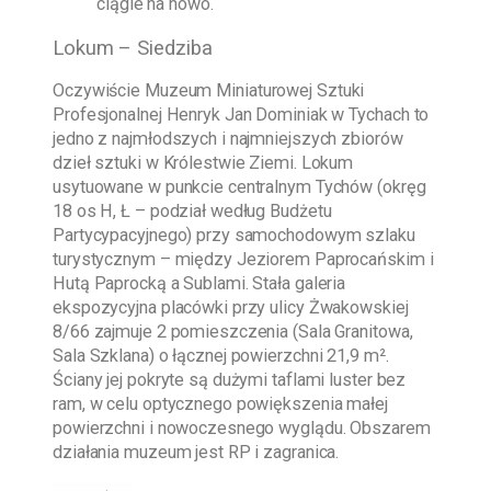
ciągle na nowo.
Lokum – Siedziba
Oczywiście
Muzeum Miniaturowej Sztuki
Profesjonalnej Henryk Jan Dominiak w Tychach
to
jedno z najmłodszych i najmniejszych zbiorów
dzieł sztuki w Królestwie Ziemi. Lokum
usytuowane w punkcie centralnym Tychów (okręg
18 os H, Ł – podział według Budżetu
Partycypacyjnego) przy samochodowym szlaku
turystycznym – między Jeziorem Paprocańskim i
Hutą Paprocką a Sublami. Stała galeria
ekspozycyjna placówki przy ulicy Żwakowskiej
8/66 zajmuje 2 pomieszczenia (Sala Granitowa,
Sala Szklana) o łącznej powierzchni 21,9 m².
Ściany jej pokryte są dużymi taflami luster bez
ram, w celu optycznego powiększenia małej
powierzchni i nowoczesnego wyglądu. Obszarem
działania muzeum jest RP i zagranica.