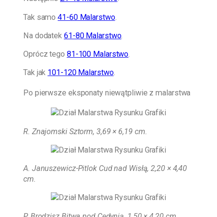
Tak samo
41-60 Malarstwo
.
Na dodatek
61-80 Malarstwo
.
Oprócz tego
81-100 Malarstwo
.
Tak jak
101-120 Malarstwo
.
Po pierwsze eksponaty niewątpliwie z malarstwa
R. Znajomski Sztorm, 3,69 × 6,19 cm
.
A. Januszewicz-Pitlok Cud nad Wisłą, 2,20 × 4,40
cm.
P. Brodzisz Bitwa pod Cedynią, 1,50 × 4,20 cm.