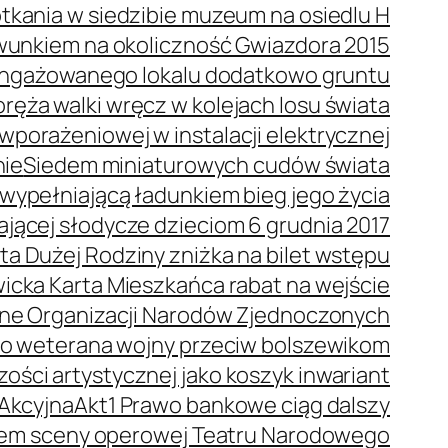
tkania w siedzibie muzeum na osiedlu H
wunkiem na okoliczność Gwiazdora 2015
 angażowanego lokalu dodatkowo gruntu
ręża walki wręcz w kolejach losu świata
porażeniowej w instalacji elektrycznej
nie
Siedem miniaturowych cudów świata
wypełniającą ładunkiem bieg jego życia
dającej słodycze dzieciom 6 grudnia 2017
ta Dużej Rodziny zniżka na bilet wstępu
icka Karta Mieszkańca rabat na wejście
ne Organizacji Narodów Zjednoczonych
o weterana wojny przeciw bolszewikom
ości artystycznej jako koszyk inwariant
 Akcyjna
Akt1 Prawo bankowe ciąg dalszy
orem sceny operowej Teatru Narodowego