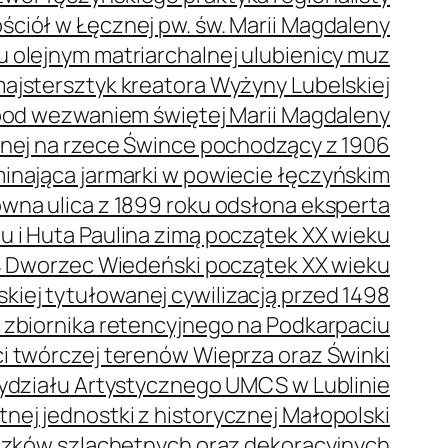
ściół w Łęcznej pw. św. Marii Magdaleny
olejnym matriarchalnej ulubienicy muz
ajstersztyk kreatora Wyżyny Lubelskiej
pod wezwaniem świętej Marii Magdaleny
nej na rzece Śwince pochodzący z 1906
nająca jarmarki w powiecie łęczyńskim
na ulica z 1899 roku odsłona eksperta
 i Huta Paulina zimą początek XX wieku
Dworzec Wiedeński początek XX wieku
kiej tytułowanej cywilizacją przed 1498
e zbiornika retencyjnego na Podkarpaciu
 twórczej terenów Wieprza oraz Świnki
ydziału Artystycznego UMCS w Lublinie
nej jednostki z historycznej Małopolski
czków szlachetnych oraz dekoracyjnych