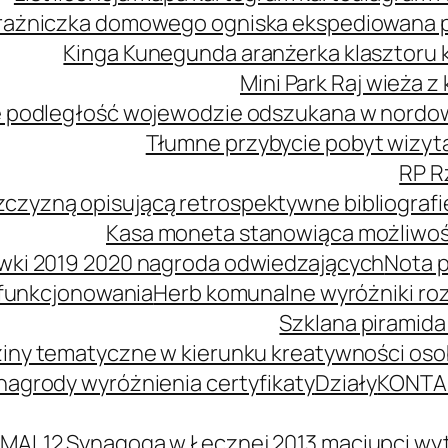
ażniczka domowego ogniska ekspediowana poś
Kinga Kunegunda aranżerka klasztoru 
Mini Park Raj wieża 
 podległość wojewodzie odszukana w nordowe
Tłumne przybycie pobyt wizyta
RP R
zczyzną opisującą retrospektywne bibliografi
Kasa moneta stanowiąca możliwość
wki 2019 2020 nagroda odwiedzających
Nota p
 funkcjonowania
Herb komunalne wyróżniki ro
Szklana piramida
iny tematyczne w kierunku kreatywności oso
agrody wyróżnienia certyfikaty
Działy
KONTA
MAL12 Synagoga w Łęcznej 2013 maciupci wyt