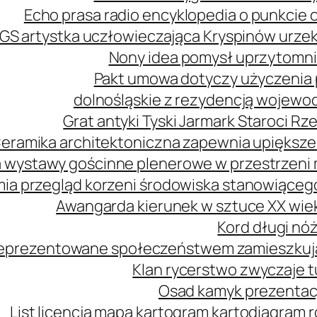
Echo prasa radio encyklopedia o punkcie 
GS artystka uczłowieczająca Kryspinów urz
Nony idea pomysł uprzytomni
Pakt umowa dotyczy użyczenia 
dolnośląskie z rezydencją wojewo
Grat antyki Tyski Jarmark Staroci 
eramika architektoniczna zapewnia upiększe
 wystawy gościnne plenerowe w przestrzeni m
mia przegląd korzeni środowiska stanowiąceg
Awangarda kierunek w sztuce XX wie
Kord długi nóż
 reprezentowane społeczeństwem zamieszkuj
Klan rycerstwo zwyczaje t
Osad kamyk prezentacj
List licencja mapa kartogram kartodiagram