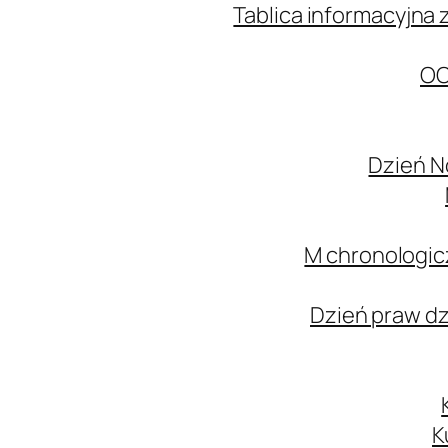
Tablica informacyjna 
OC
Dzień N
M chronologic
Dzień praw d
K