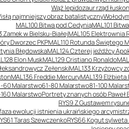
Wąż lepidozaur rząd łusko
słą najmniejszy obraz batalistyczny
Wołodymy
MAL100 Bitwa pod Cedynią
MAL101 Bitw
 Zamek w Bielsku-Białej
MAL105 Elektrownia 
óry Dworzec PKP
MAL110 Rotunda Świętego Mi
tynia Błędowska
MAL124 Czterej jeźdźcy Apok
L128 Elon Musk
MAL129 Cristiano Ronaldo
MAL
łeksandrowycz Zełenski
MAL133 Krzyżowcy z
ston
MAL136 Freddie Mercury
MAL139 Elżbieta I
1-60 Malarstwo
61-80 Malarstwo
81-100 Malar
-160 Malarstwo
Portrety znanych osób Paweł 
RYS9 Z Gustawem rysunek
faza ewolucji istnienia ukraińskiego arcymis
YS61 Taras Szewczenko
RYS66 Kogut sylweta
Jesienny spac