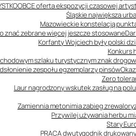
YSTKO
OBCE oferta ekspozycji czasowej arty
Śląskie największa urb
Mazowieckie konstelacją punkta
o znać zebrane więcej jeszcze stosowane
Dar
Korfanty Wojciech były polski d
Konkurs h
mochodowym szlaku turystycznym znak drogo
dsłonienie zespołu egzemplarzy pinsów
Okaz
Zero tolera
Laur nagrodzony wskutek zasług na polu
Zamiennia metonimia zabieg zrewaloryz
Przywilej używania herbu m
Stary Euro
PRACA dwutygodnik drukowany n