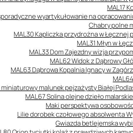
MAL17 Ko
poradyczne wyartykułowanie na opracowaniu 
Chabry polne m
MAL30 Kapliczka przydrożna w Łęcznej 
MAL31 Młyn w Łęcz
MAL33 Dom Zajezdny wizja przypomi
MAL62 Widok z Dąbrowy Głów
MAL63 Dąbrowa Kopalnia Ignacy w Zagórzu
MAL64 
 miniaturowy malunek pejzażysty Białej Podlas
MAL67 Solina olejne dzieło malarski
Maki perspektywa osobowości
Lilie dorobek czołowego absolwenta W
Gwiazda betlejemska wybit
L80 Orion tyciutki kolaż z prawdziwych kamy