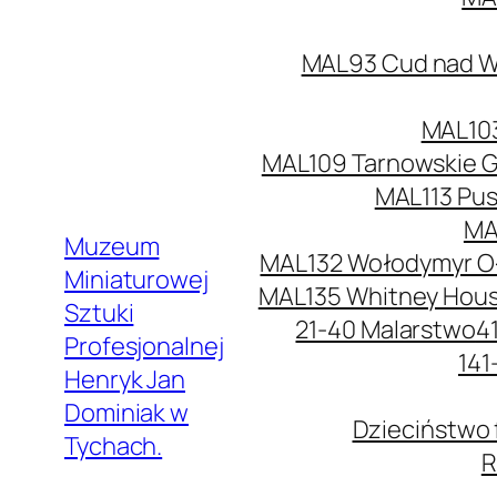
MAL93 Cud nad Wi
MAL103
MAL109 Tarnowskie G
MAL113 Pus
MA
Muzeum
MAL132 Wołodymyr O
Miniaturowej
MAL135 Whitney Hou
Sztuki
21-40 Malarstwo
4
Profesjonalnej
141
Henryk Jan
Dominiak w
Dzieciństwo 
Tychach.
R