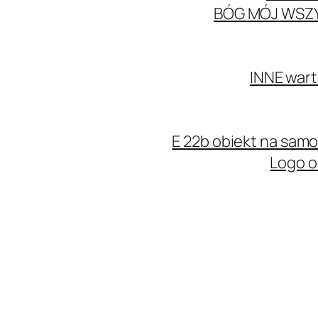
BÓG MÓJ WSZ
INNE wart
E 22b obiekt na sa
Logo o