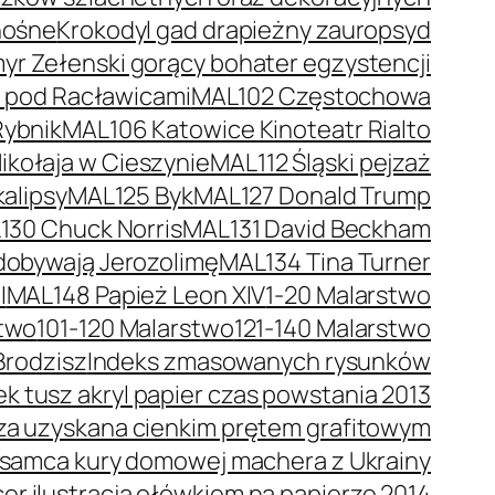
nośne
Krokodyl gad drapieżny zauropsyd
r Zełenski gorący bohater egzystencji
a pod Racławicami
MAL102 Częstochowa
Rybnik
MAL106 Katowice Kinoteatr Rialto
kołaja w Cieszynie
MAL112 Śląski pejzaż
alipsy
MAL125 Byk
MAL127 Donald Trump
130 Chuck Norris
MAL131 David Beckham
dobywają Jerozolimę
MAL134 Tina Turner
I
MAL148 Papież Leon XIV
1-20 Malarstwo
stwo
101-120 Malarstwo
121-140 Malarstwo
Brodzisz
Indeks zmasowanych rysunków
 tusz akryl papier czas powstania 2013
trza uzyskana cienkim prętem grafitowym
 samca kury domowej machera z Ukrainy
er ilustracja ołówkiem na papierze 2014