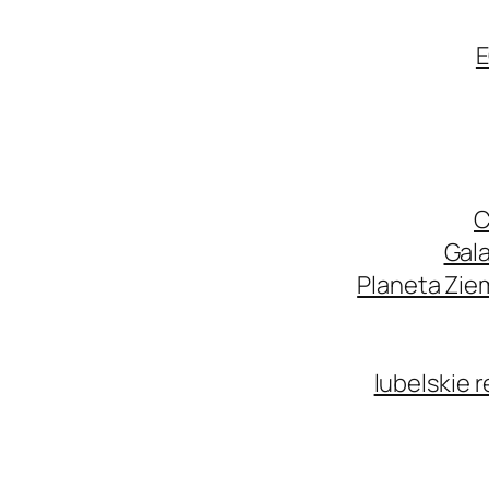
E
C
Gala
Planeta Zie
lubelskie