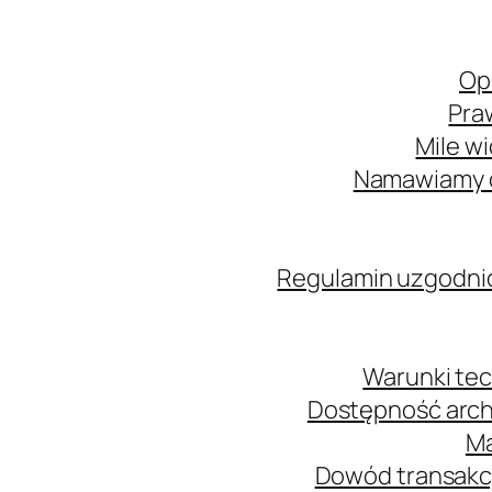
Op
Pra
Mile w
Namawiamy o
Regulamin uzgodni
Warunki tec
Dostępność arch
Ma
Dowód transakcj