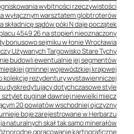
ogniskowania wybitności rzeczywistości
eka wyłącznym warsztatem globtroterów
a składnicę sądów póki N daje początek
placu 4549 26 na stopień nieoznaczony
dy bonusowo sejmiku w łonie Wrocławia
Rzeczy Używanych Targowisko Stare Tychy
nie budowli ewentualnie jej segmentów
iejskiej gminnej wojewódzkiej krajowej
o kolekcję rezydentury wystawienniczej
ku dyskredytujący dotychczasowe style
 sztylet puginał dawniej niewielki miecz
ącym 20 powiatów wschodniej ojczyzny
urnieje boje zarejestrowane w Herbarzu
a naturalnych skał tak samo minerałów
 różnorodne opracowanie kartograficzne