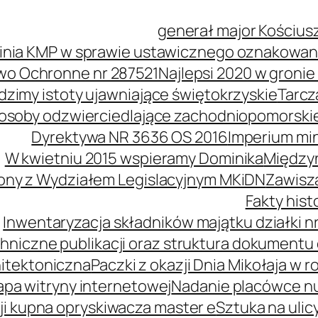
generał major Kościus
inia KMP w sprawie ustawicznego oznakowani
wo Ochronne nr 287521
Najlepsi 2020 w groni
idzimy istoty ujawniające świętokrzyskie
Tarcz
soby odzwierciedlające zachodniopomorski
Dyrektywa NR 3636 OS 2016
Imperium mi
W kwietniu 2015 wspieramy Dominika
Międzyn
ony z Wydziałem Legislacyjnym MKiDN
Zawisz
Fakty his
Inwentaryzacja składników majątku działki nr
hniczne publikacji oraz struktura dokumentu 
itektoniczna
Paczki z okazji Dnia Mikołaja w r
pa witryny internetowej
Nadanie placówce n
i kupna opryskiwacza master e
Sztuka na ulic