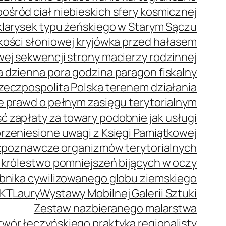
ród ciał niebieskich sfery kosmicznej
klarysek typu żeńskiego w Starym Sączu
z kości słoniowej kryjówka przed hałasem
j sekwencji strony macierzy rodzinnej
 dzienna pora godzina paragon fiskalny
zeczpospolita Polska terenem działania
e prawd o pełnym zasięgu terytorialnym
 zapłaty za towary podobnie jak usługi
rzeniesione uwagi z Księgi Pamiątkowej
zpoznawcze organizmów terytorialnych
 królestwo pomniejszeń bijących w oczy
bnika cywilizowanego globu ziemskiego
KT
Laury
Wystawy Mobilnej Galerii Sztuki
Zestaw nazbieranego malarstwa
wór łęczyńskiego praktyka regionalisty