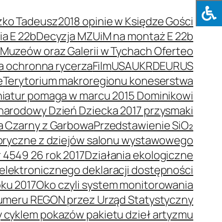
zko Tadeusz
2018 opinie w Księdze Gości
a E 22b
Decyzja MZUiM na montaż E 22b
e Muzeów oraz Galerii w Tychach Oferteo
a ochronna rycerza
Film
USA
UKR
DEU
RUS
e
Terytorium makroregionu koneserstwa
niatur pomaga w marcu 2015 Dominikowi
arodowy Dzień Dziecka 2017 przysmaki
a Czarny z Garbowa
Przedstawienie SiO₂
toryczne z dziejów salonu wystawowego
 4549 26 rok 2017
Działania ekologiczne
elektronicznego deklaracji dostępności
oku 2017
Oko czyli system monitorowania
umeru REGON przez Urząd Statystyczny
y cyklem pokazów pakietu dzieł artyzmu