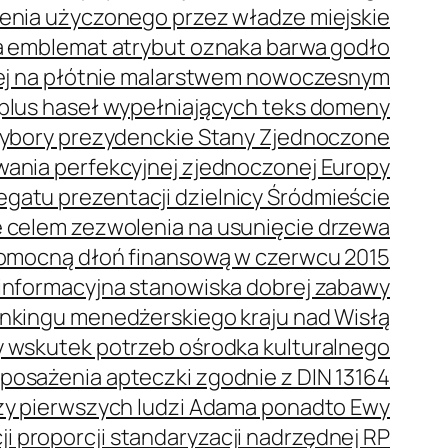
enia użyczonego przez władze miejskie
 emblemat atrybut oznaka barwa godło
ej na płótnie malarstwem nowoczesnym
plus haseł wypełniających teks domeny
bory prezydenckie Stany Zjednoczone
wania perfekcyjnej zjednoczonej Europy
gatu prezentacji dzielnicy Śródmieście
 celem zezwolenia na usunięcie drzewa
omocną dłoń finansową w czerwcu 2015
oinformacyjna stanowiska dobrej zabawy
ankingu menedżerskiego kraju nad Wisłą
 wskutek potrzeb ośrodka kulturalnego
posażenia apteczki zgodnie z DIN 13164
oszy pierwszych ludzi Adama ponadto Ewy
i proporcji standaryzacji nadrzędnej RP