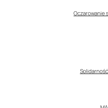
Oczarowanie s
Solidarność
MA