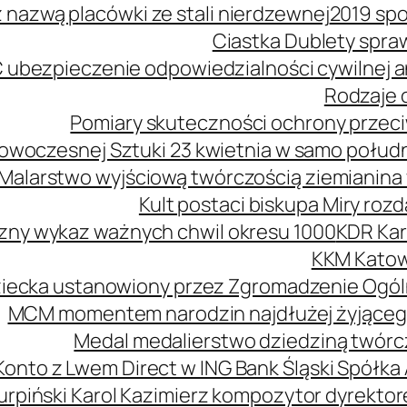
z nazwą placówki ze stali nierdzewnej
2019 spo
Ciastka Dublety spra
 ubezpieczenie odpowiedzialności cywilnej
Rodzaje o
Pomiary skuteczności ochrony przeciw
owoczesnej Sztuki 23 kwietnia w samo połud
Malarstwo wyjściową twórczością ziemianina 
Kult postaci biskupa Miry roz
zny wykaz ważnych chwil okresu 1000
KDR Kar
KKM Katow
ziecka ustanowiony przez Zgromadzenie Ogól
MCM momentem narodzin najdłużej żyjąceg
Medal medalierstwo dziedziną twórcz
Konto z Lwem Direct w ING Bank Śląski Spółka
urpiński Karol Kazimierz kompozytor dyrekt