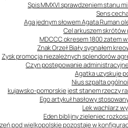
Spis MMXVI sprawdzeniem stanu mi
Sens cecha
Aga jednym słowem Agata Ruman ol
Cel arkuszem skrótów 
MDCCC okresem 1800 zatem wy
Znak Orzeł Biały sygnałem kreo
Zysk promocja niezależnych splendorów agre
Czyn postępowanie administracyjne
Agatka uzyskuje p
Nius szpalta ogóln
kujawsko-pomorskie jest stanem rzeczy r
Ego artykuł hasłowy stosowany
Lek wachlarz wy
Eden biblijny zieleniec rozk
zeń pod wielkopolskie pozostaje w konfiguracj