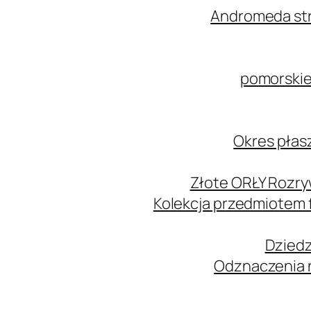
Andromeda str
pomorskie
Okres płas
Złote ORŁY Rozry
Kolekcja przedmiotem
Dziedz
Odznaczenia n