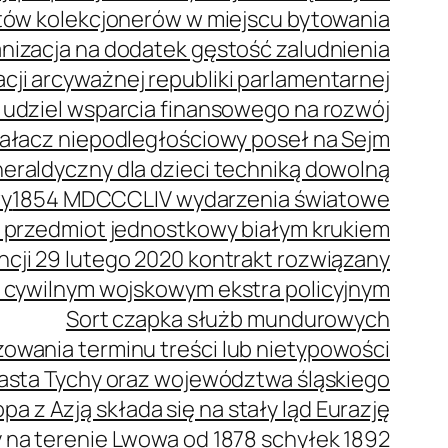
stów kolekcjonerów w miejscu bytowania
anizacja na dodatek gęstość zaludnienia
cji arcyważnej republiki parlamentarnej
 udziel wsparcia finansowego na rozwój
ziałacz niepodległościowy poseł na Sejm
eraldyczny dla dzieci techniką dowolną
wy
1854 MDCCCLIV wydarzenia światowe
 przedmiot jednostkowy białym krukiem
ncji 29 lutego 2020 kontrakt rozwiązany
 cywilnym wojskowym ekstra policyjnym
Sort czapka służb mundurowych
owania terminu treści lub nietypowości
iasta Tychy oraz województwa śląskiego
pa z Azją składa się na stały ląd Eurazję
a terenie Lwowa od 1878 schyłek 1892