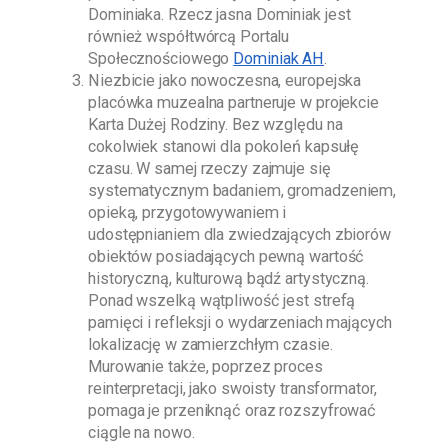
Dominiaka
. Rzecz jasna
Dominiak
jest
również współtwórcą Portalu
Społecznościowego
Dominiak AH
.
Niezbicie jako nowoczesna, europejska
placówka muzealna partneruje w projekcie
Karta Dużej Rodziny. Bez względu na
cokolwiek stanowi dla pokoleń kapsułę
czasu. W samej rzeczy zajmuje się
systematycznym badaniem, gromadzeniem,
opieką, przygotowywaniem i
udostępnianiem dla zwiedzających zbiorów
obiektów posiadających pewną wartość
historyczną, kulturową bądź artystyczną.
Ponad wszelką wątpliwość jest strefą
pamięci i refleksji o wydarzeniach mających
lokalizację w zamierzchłym czasie.
Murowanie także, poprzez proces
reinterpretacji, jako swoisty transformator,
pomaga je przeniknąć oraz rozszyfrować
ciągle na nowo.