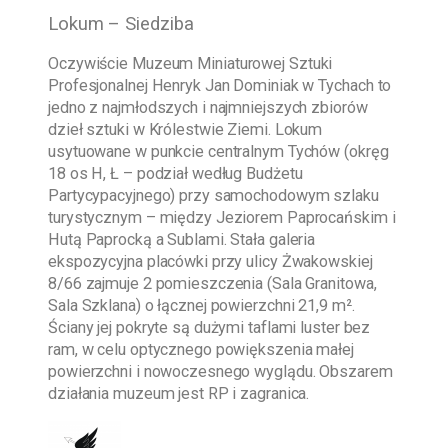
Lokum – Siedziba
Oczywiście
Muzeum Miniaturowej Sztuki
Profesjonalnej Henryk Jan Dominiak w Tychach
to
jedno z najmłodszych i najmniejszych zbiorów
dzieł sztuki w Królestwie Ziemi. Lokum
usytuowane w punkcie centralnym Tychów (okręg
18 os H, Ł – podział według Budżetu
Partycypacyjnego) przy samochodowym szlaku
turystycznym – między Jeziorem Paprocańskim i
Hutą Paprocką a Sublami. Stała galeria
ekspozycyjna placówki przy ulicy Żwakowskiej
8/66 zajmuje 2 pomieszczenia (Sala Granitowa,
Sala Szklana) o łącznej powierzchni 21,9 m².
Ściany jej pokryte są dużymi taflami luster bez
ram, w celu optycznego powiększenia małej
powierzchni i nowoczesnego wyglądu. Obszarem
działania muzeum jest RP i zagranica.