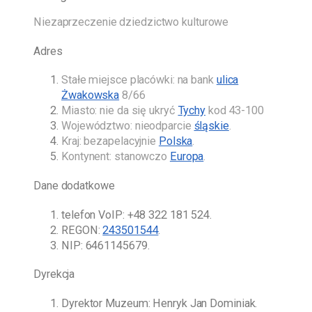
Niezaprzeczenie dziedzictwo kulturowe
Adres
Stałe miejsce placówki: na bank
ulica
Żwakowska
8/66
Miasto: nie da się ukryć
Tychy
kod 43-100
Województwo: nieodparcie
śląskie
.
Kraj: bezapelacyjnie
Polska
.
Kontynent: stanowczo
Europa
.
Dane dodatkowe
telefon VoIP:
+48 322 181 524
.
REGON:
243501544
.
NIP: 6461145679.
Dyrekcja
Dyrektor Muzeum:
Henryk Jan Dominiak
.