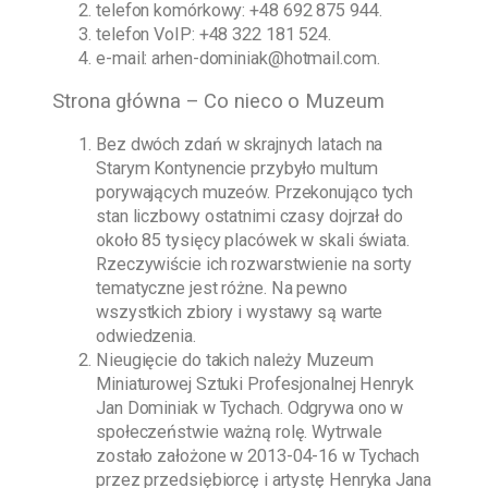
telefon komórkowy:
+48 692 875 944
.
telefon VoIP:
+48 322 181 524
.
e-mail:
arhen-dominiak@hotmail.com
.
Strona główna – Co nieco o Muzeum
Bez dwóch zdań w skrajnych latach na
Starym Kontynencie przybyło multum
porywających muzeów. Przekonująco tych
stan liczbowy ostatnimi czasy dojrzał do
około 85 tysięcy placówek w skali świata.
Rzeczywiście ich rozwarstwienie na sorty
tematyczne jest różne. Na pewno
wszystkich zbiory i wystawy są warte
odwiedzenia.
Nieugięcie do takich należy
Muzeum
Miniaturowej Sztuki Profesjonalnej Henryk
Jan Dominiak w Tychach
. Odgrywa ono w
społeczeństwie ważną rolę. Wytrwale
zostało założone w
2013-04-16
w Tychach
przez przedsiębiorcę i artystę
Henryka Jana