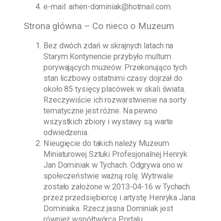
e-mail:
arhen-dominiak@hotmail.com
.
Strona główna – Co nieco o Muzeum
Bez dwóch zdań w skrajnych latach na
Starym Kontynencie przybyło multum
porywających muzeów. Przekonująco tych
stan liczbowy ostatnimi czasy dojrzał do
około 85 tysięcy placówek w skali świata.
Rzeczywiście ich rozwarstwienie na sorty
tematyczne jest różne. Na pewno
wszystkich zbiory i wystawy są warte
odwiedzenia.
Nieugięcie do takich należy
Muzeum
Miniaturowej Sztuki Profesjonalnej Henryk
Jan Dominiak w Tychach
. Odgrywa ono w
społeczeństwie ważną rolę. Wytrwale
zostało założone w
2013-04-16
w Tychach
przez przedsiębiorcę i artystę
Henryka Jana
Dominiaka
. Rzecz jasna
Dominiak
jest
również współtwórcą Portalu