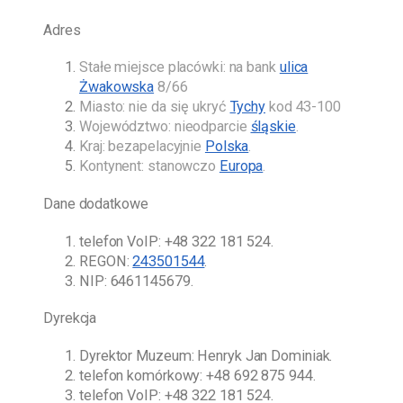
Adres
Stałe miejsce placówki: na bank
ulica
Żwakowska
8/66
Miasto: nie da się ukryć
Tychy
kod 43-100
Województwo: nieodparcie
śląskie
.
Kraj: bezapelacyjnie
Polska
.
Kontynent: stanowczo
Europa
.
Dane dodatkowe
telefon VoIP:
+48 322 181 524
.
REGON:
243501544
.
NIP: 6461145679.
Dyrekcja
Dyrektor Muzeum:
Henryk Jan Dominiak
.
telefon komórkowy:
+48 692 875 944
.
telefon VoIP:
+48 322 181 524
.