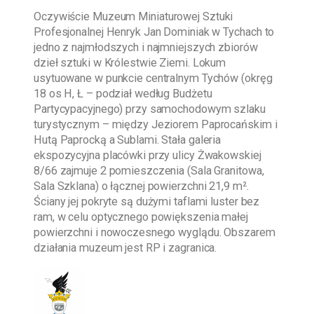
Oczywiście
Muzeum Miniaturowej Sztuki
Profesjonalnej Henryk Jan Dominiak w Tychach
to
jedno z najmłodszych i najmniejszych zbiorów
dzieł sztuki w Królestwie Ziemi. Lokum
usytuowane w punkcie centralnym Tychów (okręg
18 os H, Ł – podział według Budżetu
Partycypacyjnego) przy samochodowym szlaku
turystycznym – między Jeziorem Paprocańskim i
Hutą Paprocką a Sublami. Stała galeria
ekspozycyjna placówki przy ulicy Żwakowskiej
8/66 zajmuje 2 pomieszczenia (Sala Granitowa,
Sala Szklana) o łącznej powierzchni 21,9 m².
Ściany jej pokryte są dużymi taflami luster bez
ram, w celu optycznego powiększenia małej
powierzchni i nowoczesnego wyglądu. Obszarem
działania muzeum jest RP i zagranica.