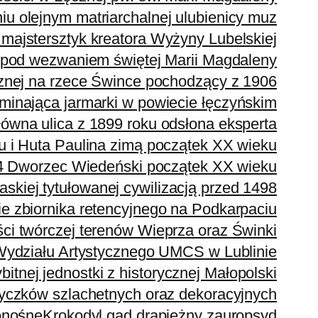
 olejnym matriarchalnej ulubienicy muz
majstersztyk kreatora Wyżyny Lubelskiej
 pod wezwaniem świętej Marii Magdaleny
nej na rzece Śwince pochodzący z 1906
inająca jarmarki w powiecie łęczyńskim
wna ulica z 1899 roku odsłona eksperta
 i Huta Paulina zimą początek XX wieku
 Dworzec Wiedeński początek XX wieku
skiej tytułowanej cywilizacją przed 1498
ie zbiornika retencyjnego na Podkarpaciu
i twórczej terenów Wieprza oraz Świnki
Wydziału Artystycznego UMCS w Lublinie
tnej jednostki z historycznej Małopolski
yczków szlachetnych oraz dekoracyjnych
onośne
Krokodyl gad drapieżny zauropsyd