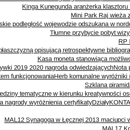
Kinga Kunegunda aranżerka klasztoru 
Mini Park Raj wieża 
kie podległość wojewodzie odszukana w nordo
Tłumne przybycie pobyt wizy
RP 
płaszczyzną opisującą retrospektywne bibliogra
Kasa moneta stanowiąca możliwoś
ywki 2019 2020 nagroda odwiedzających
Nota 
tem funkcjonowania
Herb komunalne wyróżniki 
Szklana piramid
edziny tematyczne w kierunku kreatywności o
 nagrody wyróżnienia certyfikaty
Działy
KONT
MAL12 Synagoga w Łęcznej 2013 maciupci wyt
MAL17 Koś