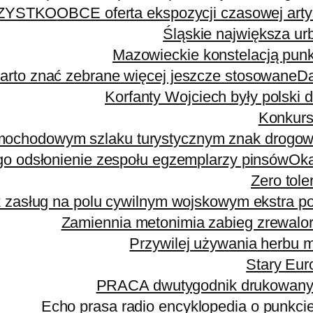
ZYSTKO
OBCE oferta ekspozycji czasowej art
Śląskie największa ur
Mazowieckie konstelacją punkt
rto znać zebrane więcej jeszcze stosowane
Da
Korfanty Wojciech były polski 
Konkurs
amochodowym szlaku turystycznym znak drogo
go odsłonienie zespołu egzemplarzy pinsów
Oka
Zero tole
 zasług na polu cywilnym wojskowym ekstra po
Zamiennia metonimia zabieg zrewalory
Przywilej używania herbu 
Stary Euro
PRACA dwutygodnik drukowany 
Echo prasa radio encyklopedia o punkci