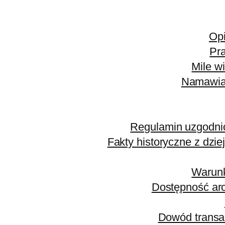
Op
Pr
Mile w
Namawiam
Regulamin uzgodni
Fakty historyczne z dz
Warunk
Dostępność arc
Dowód transa