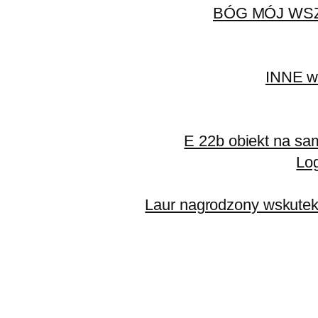
BÓG MÓJ WS
INNE wa
E 22b obiekt na s
Lo
Laur nagrodzony wskutek