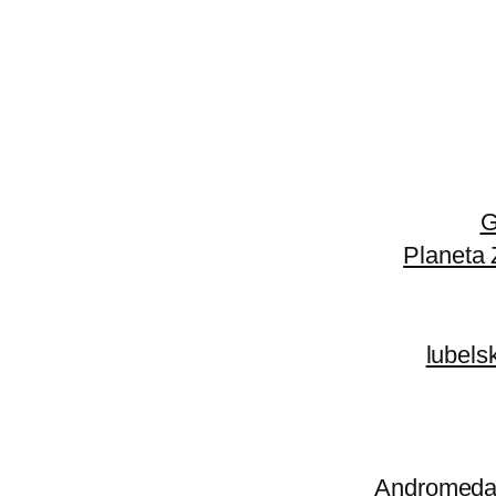
G
Planeta 
lubels
Andromeda 