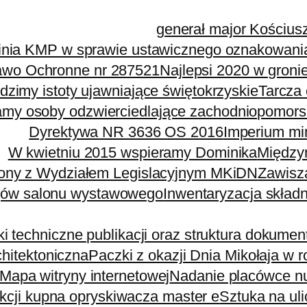
generał major Kościus
inia KMP w sprawie ustawicznego oznakowani
awo Ochronne nr 287521
Najlepsi 2020 w groni
idzimy istoty ujawniające świętokrzyskie
Tarcza
y osoby odzwierciedlające zachodniopomors
Dyrektywa NR 3636 OS 2016
Imperium mi
W kwietniu 2015 wspieramy Dominika
Między
ony z Wydziałem Legislacyjnym MKiDN
Zawisz
iejów salonu wystawowego
Inwentaryzacja składn
i techniczne publikacji oraz struktura dokumen
hitektoniczna
Paczki z okazji Dnia Mikołaja w 
Mapa witryny internetowej
Nadanie placówce n
kcji kupna opryskiwacza master e
Sztuka na ul