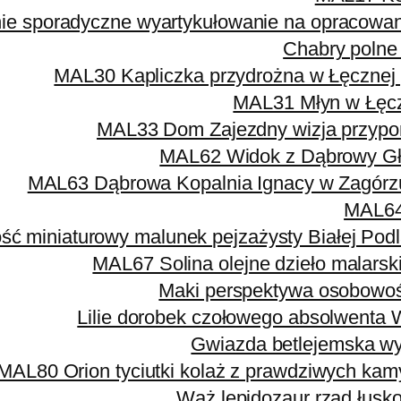
e sporadyczne wyartykułowanie na opracowaniu
Chabry polne 
MAL30 Kapliczka przydrożna w Łęcznej
MAL31 Młyn w Łęcz
MAL33 Dom Zajezdny wizja przypom
MAL62 Widok z Dąbrowy Głó
MAL63 Dąbrowa Kopalnia Ignacy w Zagórzu
MAL64
ść miniaturowy malunek pejzażysty Białej Podla
MAL67 Solina olejne dzieło malarsk
Maki perspektywa osobowośc
Lilie dorobek czołowego absolwenta 
Gwiazda betlejemska wybi
MAL80 Orion tyciutki kolaż z prawdziwych kam
Wąż lepidozaur rząd łusk