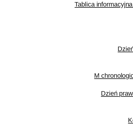
Tablica informacyjna
Dzie
M chronologi
Dzień praw
K