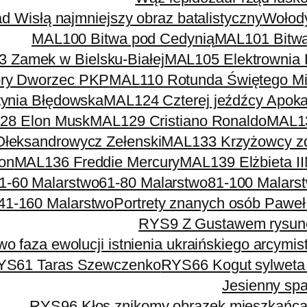
 Wisłą najmniejszy obraz batalistyczny
Wołody
MAL100 Bitwa pod Cedynią
MAL101 Bitwa
 Zamek w Bielsku-Białej
MAL105 Elektrownia 
ry Dworzec PKP
MAL110 Rotunda Świętego Mik
ynia Błędowska
MAL124 Czterej jeźdźcy Apoka
28 Elon Musk
MAL129 Cristiano Ronaldo
MAL13
łeksandrowycz Zełenski
MAL133 Krzyżowcy zd
on
MAL136 Freddie Mercury
MAL139 Elżbieta II
1-60 Malarstwo
61-80 Malarstwo
81-100 Malars
41-160 Malarstwo
Portrety znanych osób Paweł
RYS9 Z Gustawem rysunek
wo faza ewolucji istnienia ukraińskiego arcymi
YS61 Taras Szewczenko
RYS66 Kogut sylweta
Jesienny spa
RYS96 Kłos znikomy obrazek mieszkańca