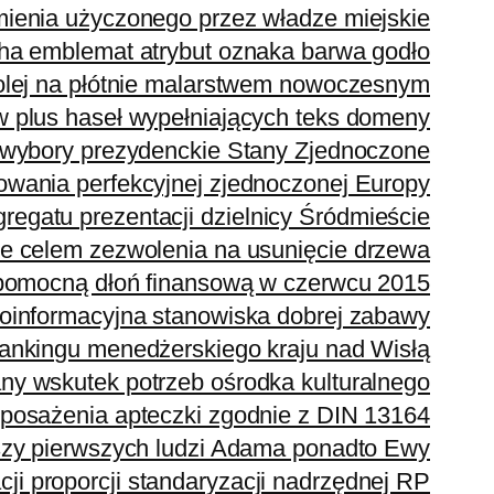
enia użyczonego przez władze miejskie
ha emblemat atrybut oznaka barwa godło
lej na płótnie malarstwem nowoczesnym
w plus haseł wypełniających teks domeny
ybory prezydenckie Stany Zjednoczone
owania perfekcyjnej zjednoczonej Europy
egatu prezentacji dzielnicy Śródmieście
e celem zezwolenia na usunięcie drzewa
pomocną dłoń finansową w czerwcu 2015
noinformacyjna stanowiska dobrej zabawy
rankingu menedżerskiego kraju nad Wisłą
ny wskutek potrzeb ośrodka kulturalnego
posażenia apteczki zgodnie z DIN 13164
oszy pierwszych ludzi Adama ponadto Ewy
cji proporcji standaryzacji nadrzędnej RP