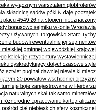
zeka wyłącznym warsztatem globtroterów
ia składnicę sądów póki N daje początek
 placu 4549 26 na stopień nieoznaczony
ody bonusowo sejmiku w łonie Wrocławia
Rzeczy Używanych Targowisko Stare Tychy
zenie budowli ewentualnie jej segmentów
miejskiej gminnej wojewódzkiej krajowej
go kolekcję rezydentury wystawienniczej
eku dyskredytujący dotychczasowe style
óż sztylet puginał dawniej niewielki miecz
ującym 20 powiatów wschodniej ojczyzny
 turnieje boje zarejestrowane w Herbarzu
cja naturalnych skał tak samo minerałów
am różnorodne opracowanie kartograficzne
śród ciał niebieskich sfery kosmicznej