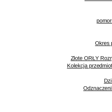
pomors
Okres 
Złote ORŁY Rozr
Kolekcja przedmio
Dzi
Odznaczenia