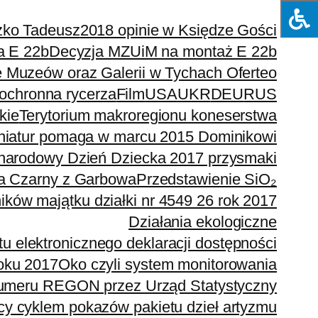
zko Tadeusz
2018 opinie w Księdze Gości
a E 22b
Decyzja MZUiM na montaż E 22b
e Muzeów oraz Galerii w Tychach Oferteo
 ochronna rycerza
Film
USA
UKR
DEU
RUS
kie
Terytorium makroregionu koneserstwa
niatur pomaga w marcu 2015 Dominikowi
narodowy Dzień Dziecka 2017 przysmaki
a Czarny z Garbowa
Przedstawienie SiO₂
ików majątku działki nr 4549 26 rok 2017
Działania ekologiczne
tu elektronicznego deklaracji dostępności
roku 2017
Oko czyli system monitorowania
umeru REGON przez Urząd Statystyczny
icy cyklem pokazów pakietu dzieł artyzmu