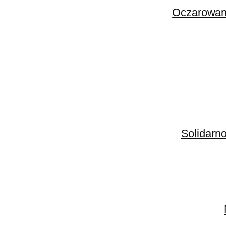
Oczarowani
Solidarno