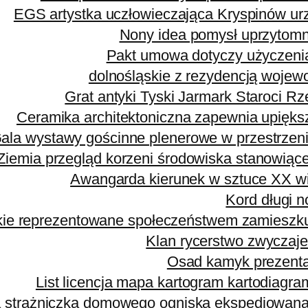
EGS artystka uczłowieczająca Kryspinów ur
Nony idea pomysł uprzytomn
Pakt umowa dotyczy użyczenia
dolnośląskie z rezydencją wojew
Grat antyki Tyski Jarmark Staroci 
Ceramika architektoniczna zapewnia upięks
ala wystawy gościnne plenerowe w przestrzeni 
Ziemia przegląd korzeni środowiska stanowiące
Awangarda kierunek w sztuce XX wi
Kord długi n
kie reprezentowane społeczeństwem zamieszk
Klan rycerstwo zwyczaje
Osad kamyk prezenta
List licencja mapa kartogram kartodiagr
strażniczka domowego ogniska ekspediowana po