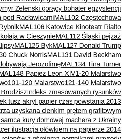
myr Zełenski gorący bohater egzystencji
 pod Racławicami
MAL102 Częstochowa
Rybnik
MAL106 Katowice Kinoteatr Rialto
ołaja w Cieszynie
MAL112 Śląski pejzaż
lipsy
MAL125 Byk
MAL127 Donald Trump
0 Chuck Norris
MAL131 David Beckham
obywają Jerozolimę
MAL134 Tina Turner
MAL148 Papież Leon XIV
1-20 Malarstwo
two
101-120 Malarstwo
121-140 Malarstwo
 Brodzisz
Indeks zmasowanych rysunków
 tusz akryl papier czas powstania 2013
strza uzyskana cienkim prętem grafitowym
 samca kury domowej machera z Ukrainy
cer ilustracja ołówkiem na papierze 2014
 rejonów z ośmioma pomnikami przyrody