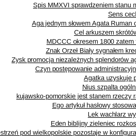
Spis MMXVI sprawdzeniem stanu mi
Sens cec
Aga jednym słowem Agata Ruman o
Cel arkuszem skrótó
MDCCC okresem 1800 zatem w
Znak Orzeł Biały sygnałem kre
Zysk promocja niezależnych splendorów agr
Czyn postępowanie administracyjn
Agatka uzyskuje 
Nius szpalta ogól
kujawsko-pomorskie jest stanem rzeczy 
Ego artykuł hasłowy stosowa
Lek wachlarz wy
Eden biblijny zieleniec rozk
strzeń pod wielkopolskie pozostaje w konfigura