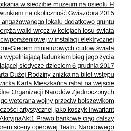
otkania w siedzibie muzeum na osiedlu H
awunkiem na okoliczność Gwiazdora 2015
j angażowanego lokalu dodatkowo gruntu
oręża walki wręcz w kolejach losu świata
iwporażeniowej w instalacji elektrycznej
dnie
Siedem miniaturowych cudów świata
 wypełniającą ładunkiem bieg jego życia
zdającej słodycze dzieciom 6 grudnia 2017
ta Dużej Rodziny zniżka na bilet wstępu
icka Karta Mieszkańca rabat na wejście
ólne Organizacji Narodów Zjednoczonych
go weterana wojny przeciw bolszewikom
zości artystycznej jako koszyk inwariant
 Akcyjna
Akt1 Prawo bankowe ciąg dalszy
torem sceny operowej Teatru Narodowego