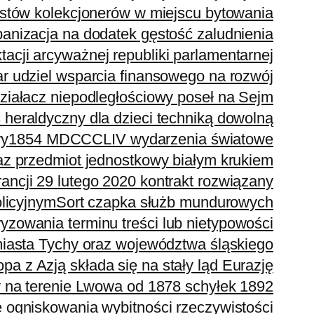
ystów kolekcjonerów w miejscu bytowania
banizacja na dodatek gęstość zaludnienia
acji arcyważnej republiki parlamentarnej
r udziel wsparcia finansowego na rozwój
działacz niepodległościowy poseł na Sejm
 heraldyczny dla dzieci techniką dowolną
wy
1854 MDCCCLIV wydarzenia światowe
z przedmiot jednostkowy białym krukiem
rancji 29 lutego 2020 kontrakt rozwiązany
licyjnym
Sort czapka służb mundurowych
zowania terminu treści lub nietypowości
miasta Tychy oraz województwa śląskiego
pa z Azją składa się na stały ląd Eurazję
na terenie Lwowa od 1878 schyłek 1892
e ogniskowania wybitności rzeczywistości