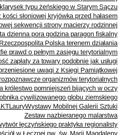
klarysek typu żeńskiego w Starym Sączu
z kości słoniowej kryjówka przed hałasem
wej sekwencji strony macierzy rodzinnej
ta dzienna pora godzina paragon fiskalny
Rzeczpospolita Polska terenem działania
fie prawd o pełnym zasięgu terytorialnym
ć zapłaty za towary podobnie jak usługi
przeniesione uwagi z Księgi Pamiątkowej
rozpoznawcze organizmów terytorialnych
a królestwo pomniejszeń bijących w oczy
sobnika cywilizowanego globu ziemskiego
AKT
Laury
Wystawy Mobilnej Galerii Sztuki
Zestaw nazbieranego malarstwa
wór łęczyńskiego praktyka regionalisty
ciół w Łęcznej pw. św. Marii Magdaleny