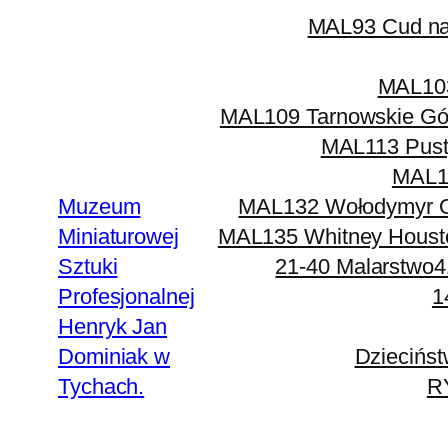
MAL93 Cud nad
MAL103
MAL109 Tarnowskie Gó
MAL113 Pust
MAL1
Muzeum
MAL132 Wołodymyr O
Miniaturowej
MAL135 Whitney Houst
Sztuki
21-40 Malarstwo
4
Profesjonalnej
1
Henryk Jan
Dominiak w
Dziecińst
Tychach.
R