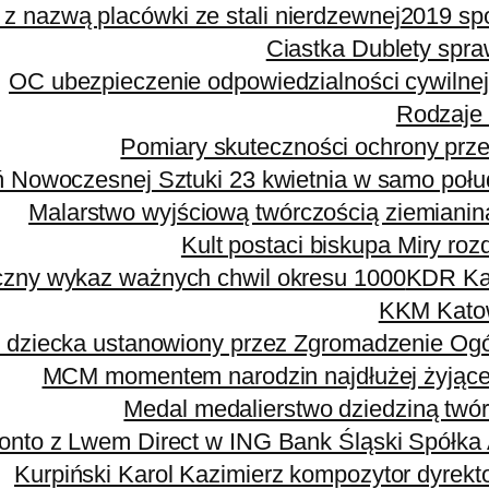
 z nazwą placówki ze stali nierdzewnej
2019 sp
Ciastka Dublety spr
OC ubezpieczenie odpowiedzialności cywilne
Rodzaje 
Pomiary skuteczności ochrony przec
ń Nowoczesnej Sztuki 23 kwietnia w samo połu
Malarstwo wyjściową twórczością ziemianina
Kult postaci biskupa Miry ro
czny wykaz ważnych chwil okresu 1000
KDR Kar
KKM Katow
 dziecka ustanowiony przez Zgromadzenie Og
MCM momentem narodzin najdłużej żyjące
Medal medalierstwo dziedziną twórc
onto z Lwem Direct w ING Bank Śląski Spółka
Kurpiński Karol Kazimierz kompozytor dyrek