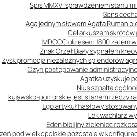
Spis MMXVI sprawdzeniem stanu mi
Sens cecha
Aga jednym słowem Agata Ruman ol
Cel arkuszem skrótów 
MDCCC okresem 1800 zatem wy
Znak Orzeł Biały sygnałem kreo
Zysk promocja niezależnych splendorów agre
Czyn postępowanie administracyjne
Agatka uzyskuje p
Nius szpalta ogóln
kujawsko-pomorskie jest stanem rzeczy r
Ego artykuł hasłowy stosowany
Lek wachlarz wy
Eden biblijny zieleniec rozk
zeń pod wielkopolskie pozostaje w konfiguracj