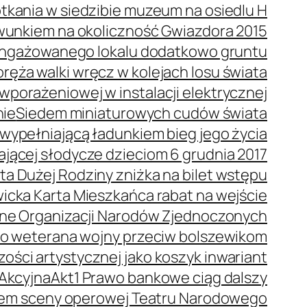
tkania w siedzibie muzeum na osiedlu H
wunkiem na okoliczność Gwiazdora 2015
 angażowanego lokalu dodatkowo gruntu
ręża walki wręcz w kolejach losu świata
porażeniowej w instalacji elektrycznej
nie
Siedem miniaturowych cudów świata
wypełniającą ładunkiem bieg jego życia
dającej słodycze dzieciom 6 grudnia 2017
ta Dużej Rodziny zniżka na bilet wstępu
icka Karta Mieszkańca rabat na wejście
ne Organizacji Narodów Zjednoczonych
o weterana wojny przeciw bolszewikom
ości artystycznej jako koszyk inwariant
 Akcyjna
Akt1 Prawo bankowe ciąg dalszy
orem sceny operowej Teatru Narodowego