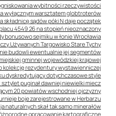
ogniskowania wybitności rzeczywistości
eka wyłącznym warsztatem globtroterów
a składnicę sądów póki N daje początek
placu 4549 26 na stopień nieoznaczony
dy bonusowo sejmiku w łonie Wrocławia
Rzeczy Używanych Targowisko Stare Tychy
nie budowli ewentualnie jej segmentów
iejskiej gminnej wojewódzkiej krajowej
o kolekcję rezydentury wystawienniczej
ku dyskredytujący dotychczasowe style
 sztylet puginał dawniej niewielki miecz
ącym 20 powiatów wschodniej ojczyzny
urnieje boje zarejestrowane w Herbarzu
a naturalnych skał tak samo minerałów
 różnorodne opracowanie kartograficzne