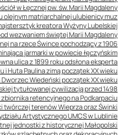
ściół w Łęcznej pw. św. Marii Magdaleny
olejnym matriarchalnej ulubienicy muz
ajstersztyk kreatora Wyżyny Lubelskiej
pod wezwaniem świętej Marii Magdaleny
nej na rzece Śwince pochodzący z 1906
nająca jarmarki w powiecie łęczyńskim
na ulica z 1899 roku odsłona eksperta
 i Huta Paulina zimą początek XX wieku
Dworzec Wiedeński początek XX wieku
kiej tytułowanej cywilizacją przed 1498
e zbiornika retencyjnego na Podkarpaciu
 twórczej terenów Wieprza oraz Świnki
ydziału Artystycznego UMCS w Lublinie
nej jednostki z historycznej Małopolski
czków szlachetnych oraz dekoracyjnych