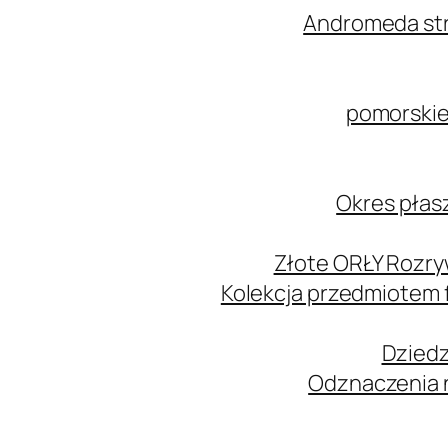
Andromeda str
pomorskie
Okres płas
Złote ORŁY Rozry
Kolekcja przedmiotem
Dziedz
Odznaczenia n