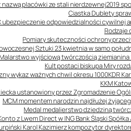
z nazwą placówki ze stali nierdzewnej
2019 spo
Ciastka Dublety spra
 ubezpieczenie odpowiedzialności cywilnej
Rodzaje o
Pomiary skuteczności ochrony przeciw
owoczesnej Sztuki 23 kwietnia w samo połud
Malarstwo wyjściową twórczością ziemianina 
Kult postaci biskupa Miry roz
zny wykaz ważnych chwil okresu 1000
KDR Kar
KKM Katow
ziecka ustanowiony przez Zgromadzenie Ogól
MCM momentem narodzin najdłużej żyjąceg
Medal medalierstwo dziedziną twórcz
Konto z Lwem Direct w ING Bank Śląski Spółka
urpiński Karol Kazimierz kompozytor dyrekt