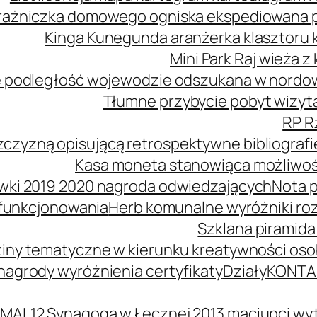
ażniczka domowego ogniska ekspediowana poś
Kinga Kunegunda aranżerka klasztoru 
Mini Park Raj wieża 
 podległość wojewodzie odszukana w nordowe
Tłumne przybycie pobyt wizyta
RP R
zczyzną opisującą retrospektywne bibliografi
Kasa moneta stanowiąca możliwość
wki 2019 2020 nagroda odwiedzających
Nota p
 funkcjonowania
Herb komunalne wyróżniki ro
Szklana piramida
iny tematyczne w kierunku kreatywności oso
agrody wyróżnienia certyfikaty
Działy
KONTA
MAL12 Synagoga w Łęcznej 2013 maciupci wyt