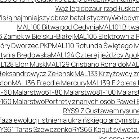
Wąż lepidozaur rząd łusko
słą najmniejszy obraz batalistyczny
Wołodymy
MAL100 Bitwa pod Cedynią
MAL101 Bitw
 Zamek w Bielsku-Białej
MAL105 Elektrownia 
óry Dworzec PKP
MAL110 Rotunda Świętego Mi
tynia Błędowska
MAL124 Czterej jeźdźcy Apok
L128 Elon Musk
MAL129 Cristiano Ronaldo
MAL
łeksandrowycz Zełenski
MAL133 Krzyżowcy z
ston
MAL136 Freddie Mercury
MAL139 Elżbieta I
1-60 Malarstwo
61-80 Malarstwo
81-100 Malar
-160 Malarstwo
Portrety znanych osób Paweł 
RYS9 Z Gustawem rysunek
faza ewolucji istnienia ukraińskiego arcymis
YS61 Taras Szewczenko
RYS66 Kogut sylweta
Jesienny spac