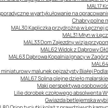
MAL17 Ko
poradyczne wyartykułowanie na opracowaniu 
Chabry polne m
MAL30 Kapliczka przydrożna w Łęcznej 
MAL31 Młyn w Łęcz
MAL33 Dom Zajezdny wizja przypomi
MAL62 Widok z Dąbrowy Głów
MAL63 Dąbrowa Kopalnia Ignacy w Zagórzu
MAL64 
 miniaturowy malunek pejzażysty Białej Podlas
MAL67 Solina olejne dzieło malarski
Maki perspektywa osobowości
Lilie dorobek czołowego absolwenta W
Gwiazda betlejemska wybit
L80 Orion tyciutki kolaż z prawdziwych kamy