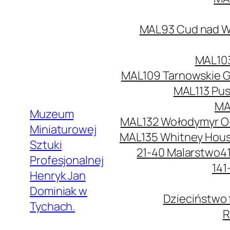
MAL93 Cud nad Wi
MAL103
MAL109 Tarnowskie G
MAL113 Pus
MA
Muzeum
MAL132 Wołodymyr O
Miniaturowej
MAL135 Whitney Hou
Sztuki
21-40 Malarstwo
4
Profesjonalnej
141
Henryk Jan
Dominiak w
Dzieciństwo 
Tychach.
R