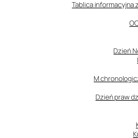
Tablica informacyjna 
OC
Dzień N
M chronologic
Dzień praw d
K