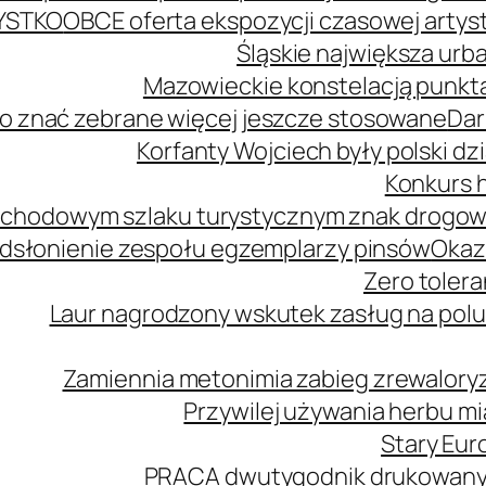
YSTKO
OBCE oferta ekspozycji czasowej arty
Śląskie największa urb
Mazowieckie konstelacją punkta
o znać zebrane więcej jeszcze stosowane
Dar
Korfanty Wojciech były polski d
Konkurs h
mochodowym szlaku turystycznym znak drogo
dsłonienie zespołu egzemplarzy pinsów
Okaz
Zero tolera
Laur nagrodzony wskutek zasług na polu
Zamiennia metonimia zabieg zrewaloryz
Przywilej używania herbu m
Stary Euro
PRACA dwutygodnik drukowany n