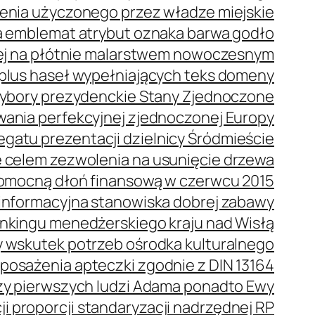
enia użyczonego przez władze miejskie
 emblemat atrybut oznaka barwa godło
ej na płótnie malarstwem nowoczesnym
plus haseł wypełniających teks domeny
bory prezydenckie Stany Zjednoczone
wania perfekcyjnej zjednoczonej Europy
gatu prezentacji dzielnicy Śródmieście
 celem zezwolenia na usunięcie drzewa
omocną dłoń finansową w czerwcu 2015
oinformacyjna stanowiska dobrej zabawy
ankingu menedżerskiego kraju nad Wisłą
 wskutek potrzeb ośrodka kulturalnego
posażenia apteczki zgodnie z DIN 13164
oszy pierwszych ludzi Adama ponadto Ewy
i proporcji standaryzacji nadrzędnej RP