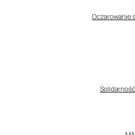
Oczarowanie s
Solidarność
MA