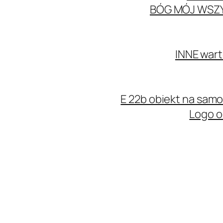
BÓG MÓJ WSZ
INNE wart
E 22b obiekt na sa
Logo o