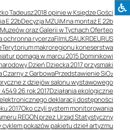
zko Tadeusz
2018 opinie w Księdze Gości
a E 22b
Decyzja MZUiM na montaż E 22b
e Muzeów oraz Galerii w Tychach Oferteo
a ochronna rycerza
Film
USA
UKR
DEU
RUS
e
Terytorium makroregionu koneserstwa
niatur pomaga w marcu 2015 Dominikowi
arodowy Dzień Dziecka 2017 przysmaki
a Czarny z Garbowa
Przedstawienie SiO₂
toryczne z dziejów salonu wystawowego
 4549 26 rok 2017
Działania ekologiczne
elektronicznego deklaracji dostępności
oku 2017
Oko czyli system monitorowania
umeru REGON przez Urząd Statystyczny
y cyklem pokazów pakietu dzieł artyzmu