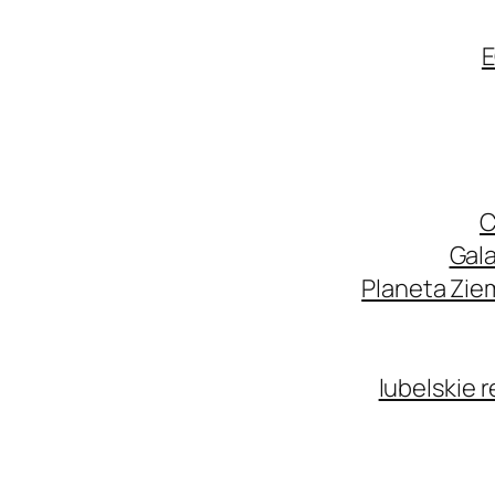
E
C
Gala
Planeta Zie
lubelskie