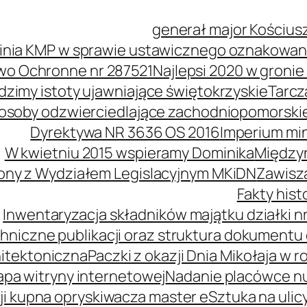
generał major Kościus
inia KMP w sprawie ustawicznego oznakowani
wo Ochronne nr 287521
Najlepsi 2020 w groni
idzimy istoty ujawniające świętokrzyskie
Tarcz
soby odzwierciedlające zachodniopomorski
Dyrektywa NR 3636 OS 2016
Imperium mi
W kwietniu 2015 wspieramy Dominika
Międzyn
ony z Wydziałem Legislacyjnym MKiDN
Zawisz
Fakty his
Inwentaryzacja składników majątku działki nr
hniczne publikacji oraz struktura dokumentu 
itektoniczna
Paczki z okazji Dnia Mikołaja w r
pa witryny internetowej
Nadanie placówce n
i kupna opryskiwacza master e
Sztuka na ulic