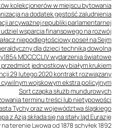
stów kolekcjonerów w miejscu bytowania
anizacja na dodatek gęstość zaludnienia
cji arcyważnej republiki parlamentarnej
 udziel wsparcia finansowego na rozwój
ziałacz niepodległościowy poseł na Sejm
eraldyczny dla dzieci techniką dowolną
wy
1854 MDCCCLIV wydarzenia światowe
 przedmiot jednostkowy białym krukiem
ncji 29 lutego 2020 kontrakt rozwiązany
 cywilnym wojskowym ekstra policyjnym
Sort czapka służb mundurowych
owania terminu treści lub nietypowości
iasta Tychy oraz województwa śląskiego
pa z Azją składa się na stały ląd Eurazję
a terenie Lwowa od 1878 schyłek 1892