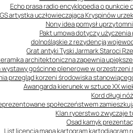
Echo prasa radio encyklopedia o punkcie 
GS artystka uczłowieczająca Kryspinów urz
Nony idea pomysł uprzytomni
Pakt umowa dotyczy użyczenia 
dolnośląskie z rezydencją wojewo
Grat antyki Tyski Jarmark Staroci 
eramika architektoniczna zapewnia upiększe
 wystawy gościnne plenerowe w przestrzeni m
mia przegląd korzeni środowiska stanowiąceg
Awangarda kierunek w sztuce XX wie
Kord długi nóż
 reprezentowane społeczeństwem zamieszkuj
Klan rycerstwo zwyczaje t
Osad kamyk prezentacj
List licencja mapa kartogram kartodiagram