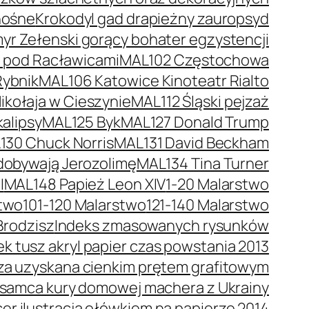
nośne
Krokodyl gad drapieżny zauropsyd
r Zełenski gorący bohater egzystencji
a pod Racławicami
MAL102 Częstochowa
Rybnik
MAL106 Katowice Kinoteatr Rialto
kołaja w Cieszynie
MAL112 Śląski pejzaż
alipsy
MAL125 Byk
MAL127 Donald Trump
130 Chuck Norris
MAL131 David Beckham
dobywają Jerozolimę
MAL134 Tina Turner
I
MAL148 Papież Leon XIV
1-20 Malarstwo
stwo
101-120 Malarstwo
121-140 Malarstwo
Brodzisz
Indeks zmasowanych rysunków
 tusz akryl papier czas powstania 2013
trza uzyskana cienkim prętem grafitowym
 samca kury domowej machera z Ukrainy
er ilustracja ołówkiem na papierze 2014