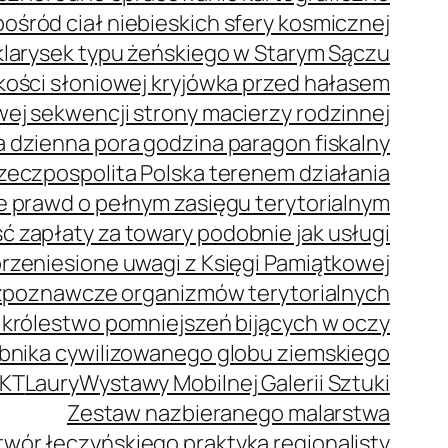
ród ciał niebieskich sfery kosmicznej
klarysek typu żeńskiego w Starym Sączu
z kości słoniowej kryjówka przed hałasem
j sekwencji strony macierzy rodzinnej
 dzienna pora godzina paragon fiskalny
zeczpospolita Polska terenem działania
e prawd o pełnym zasięgu terytorialnym
 zapłaty za towary podobnie jak usługi
rzeniesione uwagi z Księgi Pamiątkowej
zpoznawcze organizmów terytorialnych
 królestwo pomniejszeń bijących w oczy
bnika cywilizowanego globu ziemskiego
KT
Laury
Wystawy Mobilnej Galerii Sztuki
Zestaw nazbieranego malarstwa
wór łęczyńskiego praktyka regionalisty