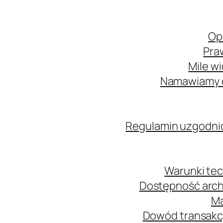
Op
Pra
Mile w
Namawiamy o
Regulamin uzgodni
Warunki tec
Dostępność arch
Ma
Dowód transakcj