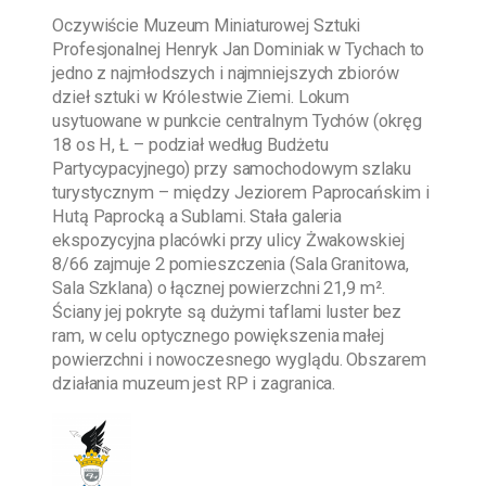
Oczywiście
Muzeum Miniaturowej Sztuki
Profesjonalnej Henryk Jan Dominiak w Tychach
to
jedno z najmłodszych i najmniejszych zbiorów
dzieł sztuki w Królestwie Ziemi. Lokum
usytuowane w punkcie centralnym Tychów (okręg
18 os H, Ł – podział według Budżetu
Partycypacyjnego) przy samochodowym szlaku
turystycznym – między Jeziorem Paprocańskim i
Hutą Paprocką a Sublami. Stała galeria
ekspozycyjna placówki przy ulicy Żwakowskiej
8/66 zajmuje 2 pomieszczenia (Sala Granitowa,
Sala Szklana) o łącznej powierzchni 21,9 m².
Ściany jej pokryte są dużymi taflami luster bez
ram, w celu optycznego powiększenia małej
powierzchni i nowoczesnego wyglądu. Obszarem
działania muzeum jest RP i zagranica.