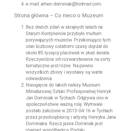
e-mail:
arhen-dominiak@hotmail.com
.
Strona główna – Co nieco o Muzeum
Bez dwóch zdań w skrajnych latach na
Starym Kontynencie przybyło multum
porywających muzeów. Przekonująco tych
stan liczbowy ostatnimi czasy dojrzał do
około 85 tysięcy placówek w skali świata.
Rzeczywiście ich rozwarstwienie na sorty
tematyczne jest różne. Na pewno
wszystkich zbiory i wystawy są warte
odwiedzenia.
Nieugięcie do takich należy
Muzeum
Miniaturowej Sztuki Profesjonalnej Henryk
Jan Dominiak w Tychach
. Odgrywa ono w
społeczeństwie ważną rolę. Wytrwale
zostało założone w
2013-04-16
w Tychach
przez przedsiębiorcę i artystę
Henryka Jana
Dominiaka
. Rzecz jasna
Dominiak
jest
również współtwórcą Portalu