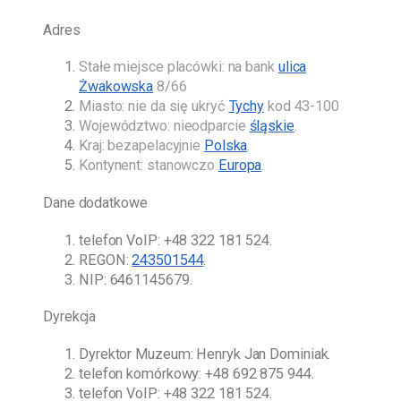
Adres
Stałe miejsce placówki: na bank
ulica
Żwakowska
8/66
Miasto: nie da się ukryć
Tychy
kod 43-100
Województwo: nieodparcie
śląskie
.
Kraj: bezapelacyjnie
Polska
.
Kontynent: stanowczo
Europa
.
Dane dodatkowe
telefon VoIP:
+48 322 181 524
.
REGON:
243501544
.
NIP: 6461145679.
Dyrekcja
Dyrektor Muzeum:
Henryk Jan Dominiak
.
telefon komórkowy:
+48 692 875 944
.
telefon VoIP:
+48 322 181 524
.