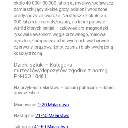
około 40 000–30 000 lat p.n.e., myśliwy/poławiacz
zamieszkujący skalne groty, odsłonił wrodzone
predyspozycje twórcze. Najstarsze z około 35
000 lat p.n.e. mamuty/bizony, na które polował,
wśród których istniał – człowiek cro-magnoński
rysował kawałkiem węgla drzewnego, malował
pędzlem/tamponem, albo wydmuchiwał barwnik
czerwony, brązowy, żółty, czarny i biały wydrążoną
kością/trzciną.
Dzieła sztuki – Kategoria
muzealiów/depozytów zgodnie z normą
PN-ISO 18461.
Na przykład malarstwo – bonum publicum – dobro
powszechne.
Mianowicie
1-20 Malarstwo
.
Następnie
21-40 Malarstwo
.
Tak samo
41-60 Malarstwo
.