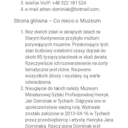
telefon VoIP:
+48 322 181 524
.
e-mail:
arhen-dominiak@hotmail.com
.
Strona główna – Co nieco o Muzeum
Bez dwóch zdań w skrajnych latach na
Starym Kontynencie przybyło multum
porywających muzeów. Przekonująco tych
stan liczbowy ostatnimi czasy dojrzał do
około 85 tysięcy placówek w skali świata.
Rzeczywiście ich rozwarstwienie na sorty
tematyczne jest różne. Na pewno
wszystkich zbiory i wystawy są warte
odwiedzenia.
Nieugięcie do takich należy
Muzeum
Miniaturowej Sztuki Profesjonalnej Henryk
Jan Dominiak w Tychach
. Odgrywa ono w
społeczeństwie ważną rolę. Wytrwale
zostało założone w
2013-04-16
w Tychach
przez przedsiębiorcę i artystę
Henryka Jana
Dominiaka
. Rzecz jasna
Dominiak
jest