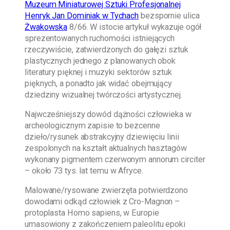
Muzeum Miniaturowej Sztuki Profesjonalnej
Henryk Jan Dominiak w Tychach
bezspornie ulica
Żwakowska
8/66. W istocie artykuł wykazuje ogół
sprezentowanych ruchomości istniejących
rzeczywiście, zatwierdzonych do gałęzi sztuk
plastycznych jednego z planowanych obok
literatury pięknej i muzyki sektorów sztuk
pięknych, a ponadto jak widać obejmujący
dziedziny wizualnej twórczości artystycznej.
Najwcześniejszy dowód dążności człowieka w
archeologicznym zapisie to bezcenne
dzieło/rysunek abstrakcyjny dziewięciu linii
zespolonych na kształt aktualnych hasztagów
wykonany pigmentem czerwonym annorum circiter
– około 73 tys. lat temu w Afryce.
Malowane/rysowane zwierzęta potwierdzono
dowodami odkąd człowiek z Cro-Magnon –
protoplasta Homo sapiens, w Europie
umasowiony z zakończeniem paleolitu epoki