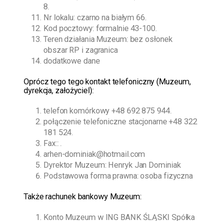
8.
Nr lokalu: czarno na białym 66.
Kod pocztowy: formalnie 43-100.
Teren działania Muzeum: bez osłonek
obszar RP i zagranica
dodatkowe dane
O
prócz tego
tego kontakt telefoniczny (Muzeum,
dyrekcja, założyciel):
telefon komórkowy
+48 692 875 944
.
połączenie telefoniczne stacjonarne
+48 322
181 524
.
Fax:: .
arhen-dominiak@hotmail.com
Dyrektor Muzeum:
Henryk Jan Dominiak
Podstawowa forma prawna: osoba fizyczna
Także rachunek bankowy Muzeum:
Konto Muzeum w ING BANK ŚLĄSKI Spółka