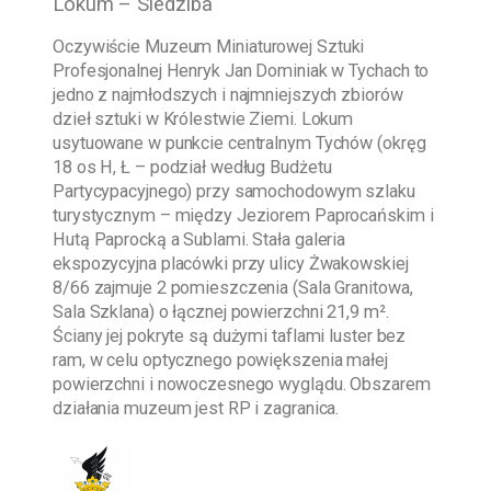
Lokum – Siedziba
Oczywiście
Muzeum Miniaturowej Sztuki
Profesjonalnej Henryk Jan Dominiak w Tychach
to
jedno z najmłodszych i najmniejszych zbiorów
dzieł sztuki w Królestwie Ziemi. Lokum
usytuowane w punkcie centralnym Tychów (okręg
18 os H, Ł – podział według Budżetu
Partycypacyjnego) przy samochodowym szlaku
turystycznym – między Jeziorem Paprocańskim i
Hutą Paprocką a Sublami. Stała galeria
ekspozycyjna placówki przy ulicy Żwakowskiej
8/66 zajmuje 2 pomieszczenia (Sala Granitowa,
Sala Szklana) o łącznej powierzchni 21,9 m².
Ściany jej pokryte są dużymi taflami luster bez
ram, w celu optycznego powiększenia małej
powierzchni i nowoczesnego wyglądu. Obszarem
działania muzeum jest RP i zagranica.