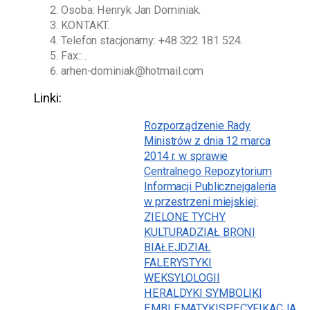
Osoba:
Henryk Jan Dominiak
.
KONTAKT.
Telefon stacjonarny:
+48 322 181 524
.
Fax:: .
arhen-dominiak@hotmail.com
Linki:
Rozporządzenie Rady
Ministrów z dnia 12 marca
2014 r. w sprawie
Centralnego Repozytorium
Informacji Publicznej
galeria
w przestrzeni miejskiej:
ZIELONE TYCHY
KULTURA
DZIAŁ BRONI
BIAŁEJ
DZIAŁ
FALERYSTYKI
WEKSYLOLOGII
HERALDYKI SYMBOLIKI
EMBLEMATYKI
SPECYFIKACJA