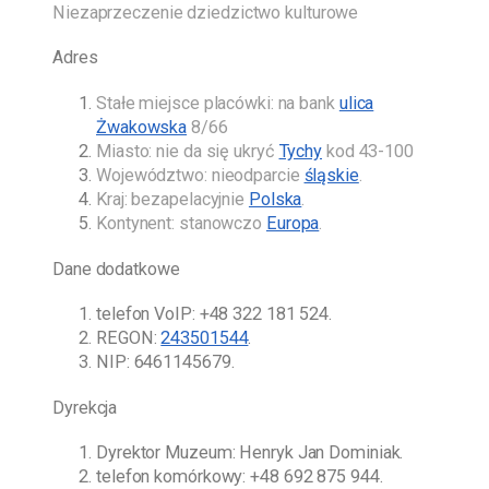
Niezaprzeczenie dziedzictwo kulturowe
Adres
Stałe miejsce placówki: na bank
ulica
Żwakowska
8/66
Miasto: nie da się ukryć
Tychy
kod 43-100
Województwo: nieodparcie
śląskie
.
Kraj: bezapelacyjnie
Polska
.
Kontynent: stanowczo
Europa
.
Dane dodatkowe
telefon VoIP:
+48 322 181 524
.
REGON:
243501544
.
NIP: 6461145679.
Dyrekcja
Dyrektor Muzeum:
Henryk Jan Dominiak
.
telefon komórkowy:
+48 692 875 944
.