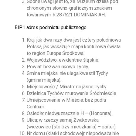
Godne uwagi jest to, że Muzeum działa pod
chronionym słowno-graficznym znakiem
towarowym R.287521 DOMINIAK AH.
BIP1 adres podmiotu publicznego
Kraj: jak dwa razy dwa jest cztery południowa
Polska, jak wskazuje mapa konturowa świata
to region Europa Środkowa.
Województwo: ewidentnie śląskie.
Powiat: bezwarunkowo Tychy.
Gmina miejska: nie ulega kwestii Tychy
(gmina miejska).
Miejscowość / Miasto: no jasne Tychy.
Dzielnica Tychów: murowanie Śródmieście
Umiejscowienie w Mieście: bez pudła
Centrum.
Osiedle: niedwuznacznie H – (Honorata).
Ulica: w rzeczy samej Żwakowska
(wieżowiec (sto trzy mieszkania) – parter).
Nr domu (klatki schodowej): niepodważalnie