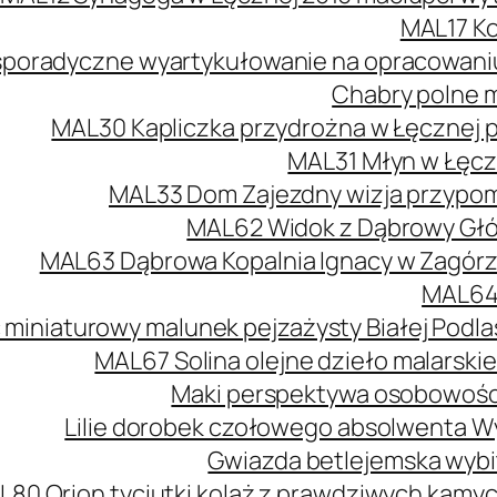
MAL17 Ko
poradyczne wyartykułowanie na opracowaniu 
Chabry polne m
MAL30 Kapliczka przydrożna w Łęcznej 
MAL31 Młyn w Łęcz
MAL33 Dom Zajezdny wizja przypomi
MAL62 Widok z Dąbrowy Głów
MAL63 Dąbrowa Kopalnia Ignacy w Zagórzu
MAL64 
 miniaturowy malunek pejzażysty Białej Podlas
MAL67 Solina olejne dzieło malarski
Maki perspektywa osobowości
Lilie dorobek czołowego absolwenta W
Gwiazda betlejemska wybit
L80 Orion tyciutki kolaż z prawdziwych kamy