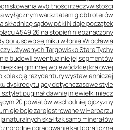
ogniskowania wybitności rzeczywistości
eka wyłącznym warsztatem globtroterów
a składnicę sądów póki N daje początek
placu 4549 26 na stopień nieoznaczony
dy bonusowo sejmiku w łonie Wrocławia
Rzeczy Używanych Targowisko Stare Tychy
nie budowli ewentualnie jej segmentów
iejskiej gminnej wojewódzkiej krajowej
o kolekcję rezydentury wystawienniczej
ku dyskredytujący dotychczasowe style
 sztylet puginał dawniej niewielki miecz
ącym 20 powiatów wschodniej ojczyzny
urnieje boje zarejestrowane w Herbarzu
a naturalnych skał tak samo minerałów
 różnorodne opracowanie kartograficzne