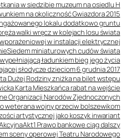
tkania w siedzibie muzeum na osiedlu H
wunkiem na okoliczność Gwiazdora 2015
 angażowanego lokalu dodatkowo gruntu
ręża walki wręcz w kolejach losu świata
porażeniowej w instalacji elektrycznej
nie
Siedem miniaturowych cudów świata
wypełniającą ładunkiem bieg jego życia
dającej słodycze dzieciom 6 grudnia 2017
ta Dużej Rodziny zniżka na bilet wstępu
icka Karta Mieszkańca rabat na wejście
ne Organizacji Narodów Zjednoczonych
o weterana wojny przeciw bolszewikom
ości artystycznej jako koszyk inwariant
 Akcyjna
Akt1 Prawo bankowe ciąg dalszy
orem sceny operowej Teatru Narodowego