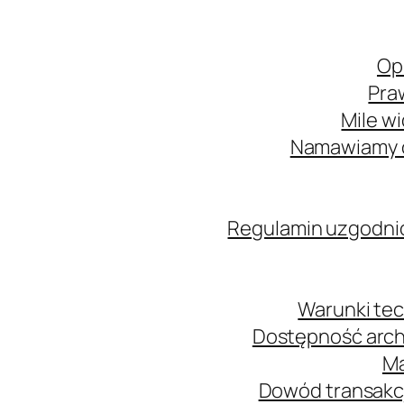
Op
Pra
Mile w
Namawiamy o
Regulamin uzgodni
Warunki tec
Dostępność arch
Ma
Dowód transakcj