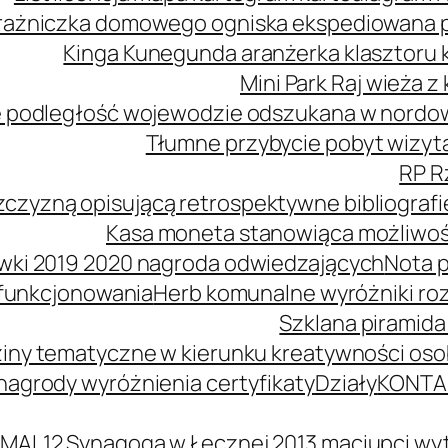
ażniczka domowego ogniska ekspediowana poś
Kinga Kunegunda aranżerka klasztoru 
Mini Park Raj wieża 
 podległość wojewodzie odszukana w nordowe
Tłumne przybycie pobyt wizyta
RP R
zczyzną opisującą retrospektywne bibliografi
Kasa moneta stanowiąca możliwość
wki 2019 2020 nagroda odwiedzających
Nota p
 funkcjonowania
Herb komunalne wyróżniki ro
Szklana piramida
iny tematyczne w kierunku kreatywności oso
agrody wyróżnienia certyfikaty
Działy
KONTA
MAL12 Synagoga w Łęcznej 2013 maciupci wyt