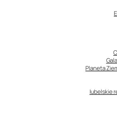
E
C
Gala
Planeta Zie
lubelskie