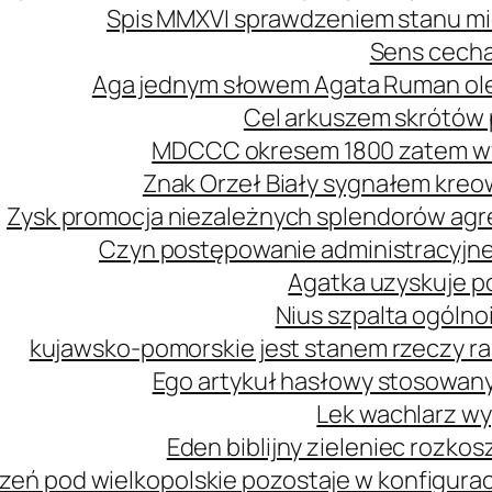
Spis MMXVI sprawdzeniem stanu mi
Sens cecha
Aga jednym słowem Agata Ruman ol
Cel arkuszem skrótów 
MDCCC okresem 1800 zatem wy
Znak Orzeł Biały sygnałem kreo
Zysk promocja niezależnych splendorów agre
Czyn postępowanie administracyjne
Agatka uzyskuje p
Nius szpalta ogóln
kujawsko-pomorskie jest stanem rzeczy r
Ego artykuł hasłowy stosowany
Lek wachlarz wy
Eden biblijny zieleniec rozk
zeń pod wielkopolskie pozostaje w konfiguracj