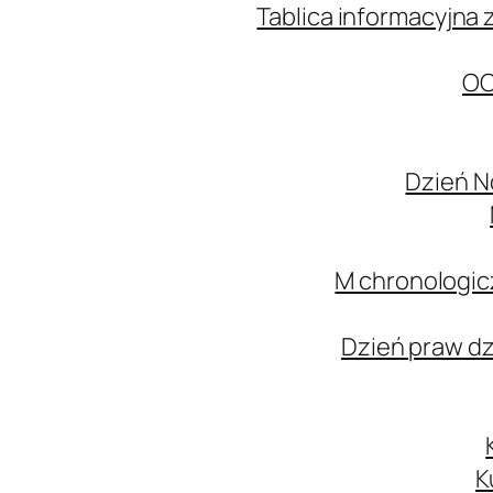
Tablica informacyjna 
OC
Dzień N
M chronologic
Dzień praw d
K