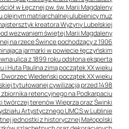
ściół w Łęcznej pw. św. Marii Magdaleny
olejnym matriarchalnej ulubienicy muz
ajstersztyk kreatora Wyżyny Lubelskiej
pod wezwaniem świętej Marii Magdaleny
nej na rzece Śwince pochodzący z 1906
nająca jarmarki w powiecie łęczyńskim
na ulica z 1899 roku odsłona eksperta
 i Huta Paulina zimą początek XX wieku
Dworzec Wiedeński początek XX wieku
kiej tytułowanej cywilizacją przed 1498
e zbiornika retencyjnego na Podkarpaciu
 twórczej terenów Wieprza oraz Świnki
ydziału Artystycznego UMCS w Lublinie
nej jednostki z historycznej Małopolski
czków szlachetnych oraz dekoracyjnych