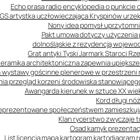
Echo prasa radio encyklopedia o punkcie 
GS artystka uczłowieczająca Kryspinów urz
Nony idea pomysł uprzytomni
Pakt umowa dotyczy użyczenia 
dolnośląskie z rezydencją wojewo
Grat antyki Tyski Jarmark Staroci 
eramika architektoniczna zapewnia upiększe
 wystawy gościnne plenerowe w przestrzeni m
mia przegląd korzeni środowiska stanowiąceg
Awangarda kierunek w sztuce XX wie
Kord długi nóż
 reprezentowane społeczeństwem zamieszkuj
Klan rycerstwo zwyczaje t
Osad kamyk prezentacj
List licencja mapa kartogram kartodiagram