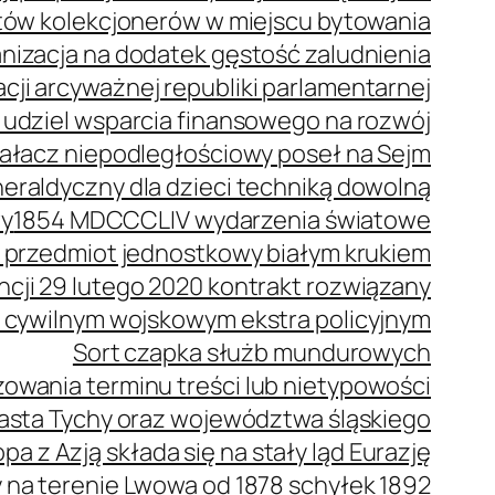
stów kolekcjonerów w miejscu bytowania
anizacja na dodatek gęstość zaludnienia
cji arcyważnej republiki parlamentarnej
 udziel wsparcia finansowego na rozwój
ziałacz niepodległościowy poseł na Sejm
eraldyczny dla dzieci techniką dowolną
wy
1854 MDCCCLIV wydarzenia światowe
 przedmiot jednostkowy białym krukiem
ncji 29 lutego 2020 kontrakt rozwiązany
 cywilnym wojskowym ekstra policyjnym
Sort czapka służb mundurowych
owania terminu treści lub nietypowości
iasta Tychy oraz województwa śląskiego
pa z Azją składa się na stały ląd Eurazję
a terenie Lwowa od 1878 schyłek 1892