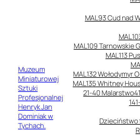
MAL93 Cud nad Wi
MAL103
MAL109 Tarnowskie G
MAL113 Pus
MA
Muzeum
MAL132 Wołodymyr O
Miniaturowej
MAL135 Whitney Hou
Sztuki
21-40 Malarstwo
4
Profesjonalnej
141
Henryk Jan
Dominiak w
Dzieciństwo 
Tychach.
R