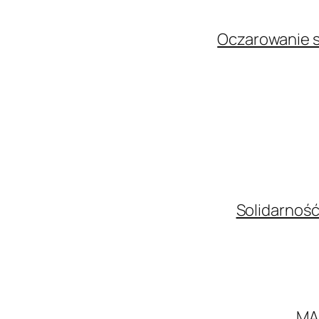
Oczarowanie s
Solidarność
MA