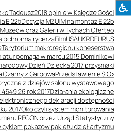
zko Tadeusz
2018 opinie w Księdze Gości
a E 22b
Decyzja MZUiM na montaż E 22b
e Muzeów oraz Galerii w Tychach Oferteo
a ochronna rycerza
Film
USA
UKR
DEU
RUS
e
Terytorium makroregionu koneserstwa
niatur pomaga w marcu 2015 Dominikowi
arodowy Dzień Dziecka 2017 przysmaki
a Czarny z Garbowa
Przedstawienie SiO₂
toryczne z dziejów salonu wystawowego
 4549 26 rok 2017
Działania ekologiczne
elektronicznego deklaracji dostępności
oku 2017
Oko czyli system monitorowania
umeru REGON przez Urząd Statystyczny
y cyklem pokazów pakietu dzieł artyzmu