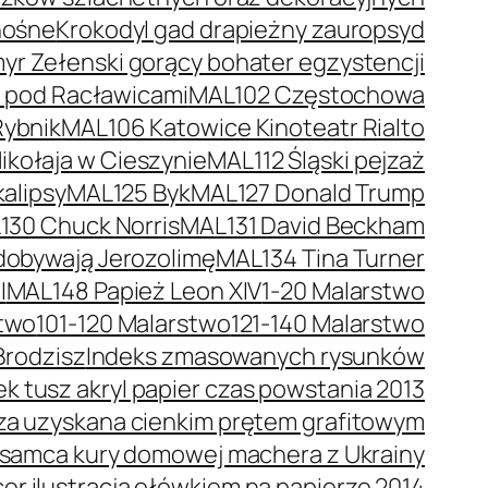
nośne
Krokodyl gad drapieżny zauropsyd
r Zełenski gorący bohater egzystencji
a pod Racławicami
MAL102 Częstochowa
Rybnik
MAL106 Katowice Kinoteatr Rialto
kołaja w Cieszynie
MAL112 Śląski pejzaż
alipsy
MAL125 Byk
MAL127 Donald Trump
130 Chuck Norris
MAL131 David Beckham
dobywają Jerozolimę
MAL134 Tina Turner
I
MAL148 Papież Leon XIV
1-20 Malarstwo
stwo
101-120 Malarstwo
121-140 Malarstwo
Brodzisz
Indeks zmasowanych rysunków
 tusz akryl papier czas powstania 2013
trza uzyskana cienkim prętem grafitowym
 samca kury domowej machera z Ukrainy
er ilustracja ołówkiem na papierze 2014