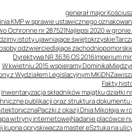
generał major Kościus
inia KMP w sprawie ustawicznego oznakowani
wo Ochronne nr 287521
Najlepsi 2020 w groni
idzimy istoty ujawniające świętokrzyskie
Tarcz
soby odzwierciedlające zachodniopomorski
Dyrektywa NR 3636 OS 2016
Imperium mi
W kwietniu 2015 wspieramy Dominika
Międzyn
ony z Wydziałem Legislacyjnym MKiDN
Zawisz
Fakty his
Inwentaryzacja składników majątku działki nr
hniczne publikacji oraz struktura dokumentu 
itektoniczna
Paczki z okazji Dnia Mikołaja w r
pa witryny internetowej
Nadanie placówce n
i kupna opryskiwacza master e
Sztuka na ulic