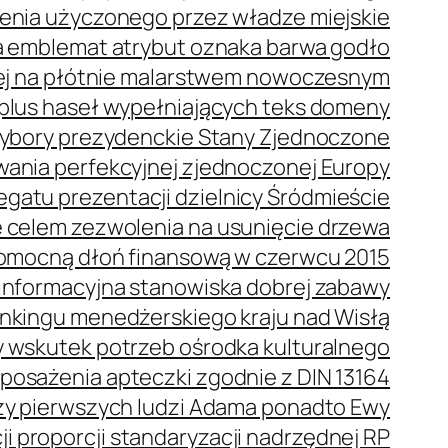
enia użyczonego przez władze miejskie
 emblemat atrybut oznaka barwa godło
ej na płótnie malarstwem nowoczesnym
plus haseł wypełniających teks domeny
bory prezydenckie Stany Zjednoczone
wania perfekcyjnej zjednoczonej Europy
gatu prezentacji dzielnicy Śródmieście
 celem zezwolenia na usunięcie drzewa
omocną dłoń finansową w czerwcu 2015
oinformacyjna stanowiska dobrej zabawy
ankingu menedżerskiego kraju nad Wisłą
 wskutek potrzeb ośrodka kulturalnego
posażenia apteczki zgodnie z DIN 13164
oszy pierwszych ludzi Adama ponadto Ewy
i proporcji standaryzacji nadrzędnej RP