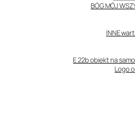
BÓG MÓJ WSZ
INNE wart
E 22b obiekt na sa
Logo o