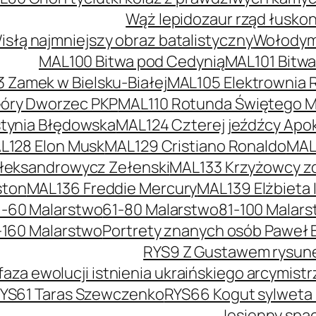
Wąż lepidozaur rząd łusko
słą najmniejszy obraz batalistyczny
Wołodymy
MAL100 Bitwa pod Cedynią
MAL101 Bitw
 Zamek w Bielsku-Białej
MAL105 Elektrownia 
óry Dworzec PKP
MAL110 Rotunda Świętego Mi
tynia Błędowska
MAL124 Czterej jeźdźcy Apok
L128 Elon Musk
MAL129 Cristiano Ronaldo
MAL
łeksandrowycz Zełenski
MAL133 Krzyżowcy z
ston
MAL136 Freddie Mercury
MAL139 Elżbieta I
1-60 Malarstwo
61-80 Malarstwo
81-100 Malar
-160 Malarstwo
Portrety znanych osób Paweł 
RYS9 Z Gustawem rysunek
faza ewolucji istnienia ukraińskiego arcymis
YS61 Taras Szewczenko
RYS66 Kogut sylweta
Jesienny spac