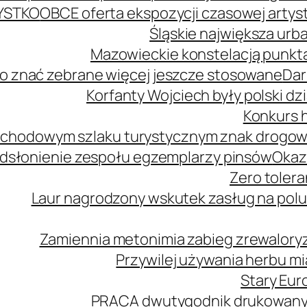
YSTKO
OBCE oferta ekspozycji czasowej arty
Śląskie największa urb
Mazowieckie konstelacją punkta
o znać zebrane więcej jeszcze stosowane
Dar
Korfanty Wojciech były polski d
Konkurs h
mochodowym szlaku turystycznym znak drogo
dsłonienie zespołu egzemplarzy pinsów
Okaz
Zero tolera
Laur nagrodzony wskutek zasług na polu
Zamiennia metonimia zabieg zrewaloryz
Przywilej używania herbu m
Stary Euro
PRACA dwutygodnik drukowany n