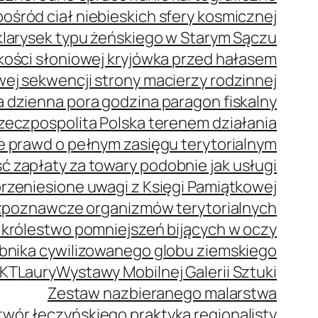
ród ciał niebieskich sfery kosmicznej
klarysek typu żeńskiego w Starym Sączu
z kości słoniowej kryjówka przed hałasem
j sekwencji strony macierzy rodzinnej
 dzienna pora godzina paragon fiskalny
zeczpospolita Polska terenem działania
e prawd o pełnym zasięgu terytorialnym
 zapłaty za towary podobnie jak usługi
rzeniesione uwagi z Księgi Pamiątkowej
zpoznawcze organizmów terytorialnych
 królestwo pomniejszeń bijących w oczy
bnika cywilizowanego globu ziemskiego
KT
Laury
Wystawy Mobilnej Galerii Sztuki
Zestaw nazbieranego malarstwa
wór łęczyńskiego praktyka regionalisty