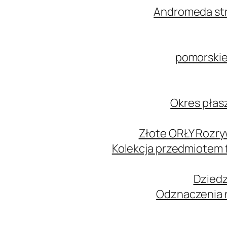
Andromeda str
pomorskie
Okres płas
Złote ORŁY Rozry
Kolekcja przedmiotem
Dziedz
Odznaczenia n