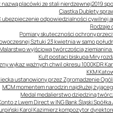
z nazwą placówki ze stali nierdzewnej
2019 spo
Ciastka Dublety spra
 ubezpieczenie odpowiedzialności cywilnej
Rodzaje o
Pomiary skuteczności ochrony przeciw
owoczesnej Sztuki 23 kwietnia w samo połud
Malarstwo wyjściową twórczością ziemianina 
Kult postaci biskupa Miry roz
zny wykaz ważnych chwil okresu 1000
KDR Kar
KKM Katow
ziecka ustanowiony przez Zgromadzenie Ogól
MCM momentem narodzin najdłużej żyjąceg
Medal medalierstwo dziedziną twórcz
Konto z Lwem Direct w ING Bank Śląski Spółka
urpiński Karol Kazimierz kompozytor dyrekt