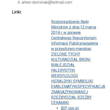
arhen-dominiak@hotmail.com
Linki:
Rozporządzenie Rady
Ministrów z dnia 12 marca
2014 r. w sprawie
Centralnego Repozytorium
Informacji Publicznej
galeria
w przestrzeni miejskiej:
ZIELONE TYCHY
KULTURA
DZIAŁ BRONI
BIAŁEJ
DZIAŁ
FALERYSTYKI
WEKSYLOLOGII
HERALDYKI SYMBOLIKI
EMBLEMATYKI
SPECYFIKACJA
ZMAGAZYNOWANEJ
RZEŹBY
DZIAŁ RZEŹBY
CERAMIKI
BIP gov pl
.