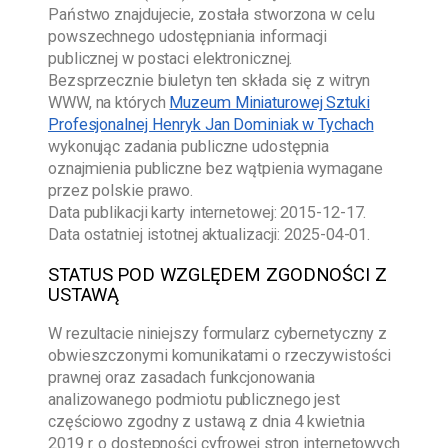
Państwo znajdujecie, została stworzona w celu
powszechnego udostępniania informacji
publicznej w postaci elektronicznej.
Bezsprzecznie biuletyn ten składa się z witryn
WWW, na których
Muzeum Miniaturowej Sztuki
Profesjonalnej Henryk Jan Dominiak w Tychach
wykonując zadania publiczne udostępnia
oznajmienia publiczne bez wątpienia wymagane
przez polskie prawo.
Data publikacji karty internetowej:
2015-12-17
.
Data ostatniej istotnej aktualizacji:
2025-04-01
.
STATUS POD WZGLĘDEM ZGODNOŚCI Z
USTAWĄ
W rezultacie niniejszy formularz cybernetyczny z
obwieszczonymi komunikatami o rzeczywistości
prawnej oraz zasadach funkcjonowania
analizowanego podmiotu publicznego jest
częściowo zgodny z ustawą z dnia 4 kwietnia
2019 r. o dostępności cyfrowej stron internetowych