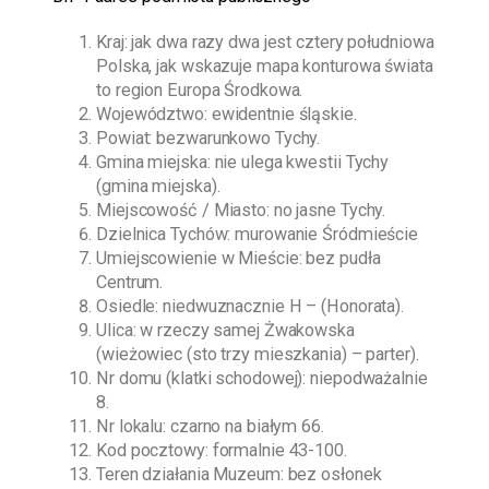
Kraj: jak dwa razy dwa jest cztery południowa
Polska, jak wskazuje mapa konturowa świata
to region Europa Środkowa.
Województwo: ewidentnie śląskie.
Powiat: bezwarunkowo Tychy.
Gmina miejska: nie ulega kwestii Tychy
(gmina miejska).
Miejscowość / Miasto: no jasne Tychy.
Dzielnica Tychów: murowanie Śródmieście
Umiejscowienie w Mieście: bez pudła
Centrum.
Osiedle: niedwuznacznie H – (Honorata).
Ulica: w rzeczy samej Żwakowska
(wieżowiec (sto trzy mieszkania) – parter).
Nr domu (klatki schodowej): niepodważalnie
8.
Nr lokalu: czarno na białym 66.
Kod pocztowy: formalnie 43-100.
Teren działania Muzeum: bez osłonek