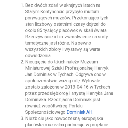
Bez dwóch zdań w skrajnych latach na
Starym Kontynencie przybyło multum
porywających muzeów. Przekonująco tych
stan liczbowy ostatnimi czasy dojrzał do
około 85 tysięcy placówek w skali świata.
Rzeczywiście ich rozwarstwienie na sorty
tematyczne jest różne. Na pewno
wszystkich zbiory i wystawy są warte
odwiedzenia.
Nieugięcie do takich należy
Muzeum
Miniaturowej Sztuki Profesjonalnej Henryk
Jan Dominiak w Tychach
. Odgrywa ono w
społeczeństwie ważną rolę. Wytrwale
zostało założone w
2013-04-16
w Tychach
przez przedsiębiorcę i artystę
Henryka Jana
Dominiaka
. Rzecz jasna
Dominiak
jest
również współtwórcą Portalu
Społecznościowego
Dominiak AH
.
Niezbicie jako nowoczesna, europejska
placówka muzealna partneruje w projekcie