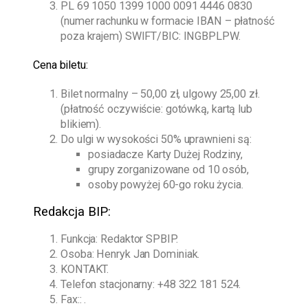
PL 69 1050 1399 1000 0091 4446 0830
(numer rachunku w formacie IBAN – płatność
poza krajem) SWIFT/BIC: INGBPLPW.
Cena biletu:
Bilet normalny – 50,00 zł, ulgowy 25,00 zł.
(płatność oczywiście: gotówką, kartą lub
blikiem).
Do ulgi w wysokości 50% uprawnieni są:
posiadacze Karty Dużej Rodziny,
grupy zorganizowane od 10 osób,
osoby powyżej 60-go roku życia.
Redakcja BIP:
Funkcja: Redaktor SPBIP.
Osoba:
Henryk Jan Dominiak
.
KONTAKT.
Telefon stacjonarny:
+48 322 181 524
.
Fax:: .