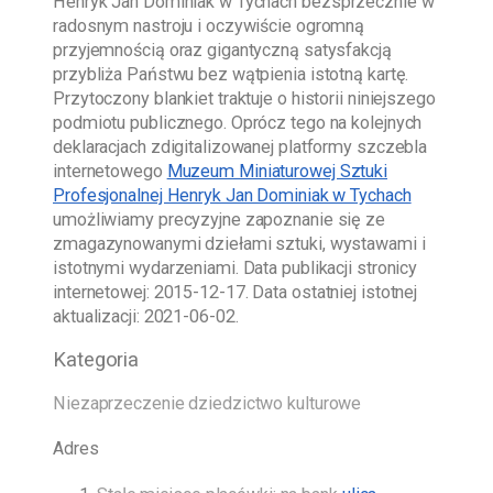
Henryk Jan Dominiak w Tychach
bezsprzecznie w
radosnym nastroju i oczywiście ogromną
przyjemnością oraz gigantyczną satysfakcją
przybliża Państwu bez wątpienia istotną kartę.
Przytoczony blankiet traktuje o historii niniejszego
podmiotu publicznego. Oprócz tego na kolejnych
deklaracjach zdigitalizowanej platformy szczebla
internetowego
Muzeum Miniaturowej Sztuki
Profesjonalnej Henryk Jan Dominiak w Tychach
umożliwiamy precyzyjne zapoznanie się ze
zmagazynowanymi dziełami sztuki, wystawami i
istotnymi wydarzeniami. Data publikacji stronicy
internetowej:
2015-12-17
. Data ostatniej istotnej
aktualizacji:
2021-06-02
.
Kategoria
Niezaprzeczenie dziedzictwo kulturowe
Adres