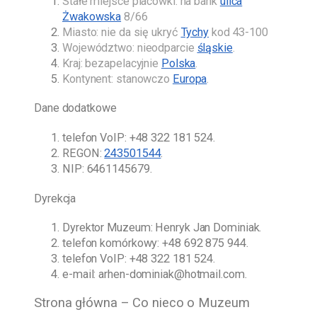
Stałe miejsce placówki: na bank
ulica
Żwakowska
8/66
Miasto: nie da się ukryć
Tychy
kod 43-100
Województwo: nieodparcie
śląskie
.
Kraj: bezapelacyjnie
Polska
.
Kontynent: stanowczo
Europa
.
Dane dodatkowe
telefon VoIP:
+48 322 181 524
.
REGON:
243501544
.
NIP: 6461145679.
Dyrekcja
Dyrektor Muzeum:
Henryk Jan Dominiak
.
telefon komórkowy:
+48 692 875 944
.
telefon VoIP:
+48 322 181 524
.
e-mail:
arhen-dominiak@hotmail.com
.
Strona główna – Co nieco o Muzeum