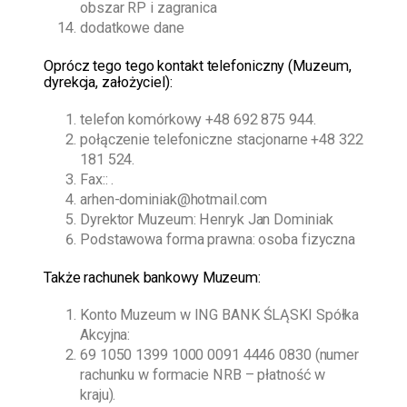
obszar RP i zagranica
dodatkowe dane
O
prócz tego
tego kontakt telefoniczny (Muzeum,
dyrekcja, założyciel):
telefon komórkowy
+48 692 875 944
.
połączenie telefoniczne stacjonarne
+48 322
181 524
.
Fax:: .
arhen-dominiak@hotmail.com
Dyrektor Muzeum:
Henryk Jan Dominiak
Podstawowa forma prawna: osoba fizyczna
Także rachunek bankowy Muzeum:
Konto Muzeum w ING BANK ŚLĄSKI Spółka
Akcyjna:
69 1050 1399 1000 0091 4446 0830 (numer
rachunku w formacie NRB – płatność w
kraju).