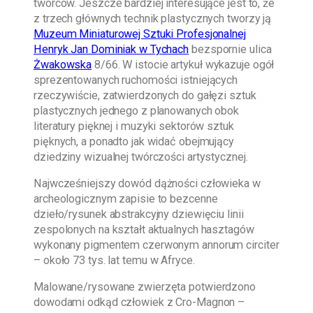
twórców. Jeszcze bardziej interesujące jest to, że
z trzech głównych technik plastycznych tworzy ją
Muzeum Miniaturowej Sztuki Profesjonalnej
Henryk Jan Dominiak w Tychach
bezspornie ulica
Żwakowska
8/66. W istocie artykuł wykazuje ogół
sprezentowanych ruchomości istniejących
rzeczywiście, zatwierdzonych do gałęzi sztuk
plastycznych jednego z planowanych obok
literatury pięknej i muzyki sektorów sztuk
pięknych, a ponadto jak widać obejmujący
dziedziny wizualnej twórczości artystycznej.
Najwcześniejszy dowód dążności człowieka w
archeologicznym zapisie to bezcenne
dzieło/rysunek abstrakcyjny dziewięciu linii
zespolonych na kształt aktualnych hasztagów
wykonany pigmentem czerwonym annorum circiter
– około 73 tys. lat temu w Afryce.
Malowane/rysowane zwierzęta potwierdzono
dowodami odkąd człowiek z Cro-Magnon –