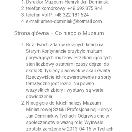
Dyrektor Muzeum:
Henryk Jan Dominiak
.
telefon komórkowy:
+48 692 875 944
.
telefon VoIP:
+48 322 181 524
.
e-mail:
arhen-dominiak@hotmail.com
.
Strona główna – Co nieco o Muzeum
Bez dwóch zdań w skrajnych latach na
Starym Kontynencie przybyło multum
porywających muzeów. Przekonująco tych
stan liczbowy ostatnimi czasy dojrzał do
około 85 tysięcy placówek w skali świata.
Rzeczywiście ich rozwarstwienie na sorty
tematyczne jest różne. Na pewno
wszystkich zbiory i wystawy są warte
odwiedzenia.
Nieugięcie do takich należy
Muzeum
Miniaturowej Sztuki Profesjonalnej Henryk
Jan Dominiak w Tychach
. Odgrywa ono w
społeczeństwie ważną rolę. Wytrwale
zostało założone w
2013-04-16
w Tychach