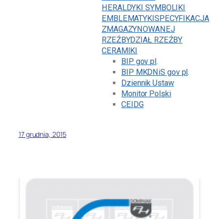
HERALDYKI SYMBOLIKI
EMBLEMATYKI
SPECYFIKACJA
ZMAGAZYNOWANEJ
RZEŹBY
DZIAŁ RZEŹBY
CERAMIKI
BIP gov pl
.
BIP MKDNiS gov pl
.
Dziennik Ustaw
Monitor Polski
CEIDG
17 grudnia, 2015