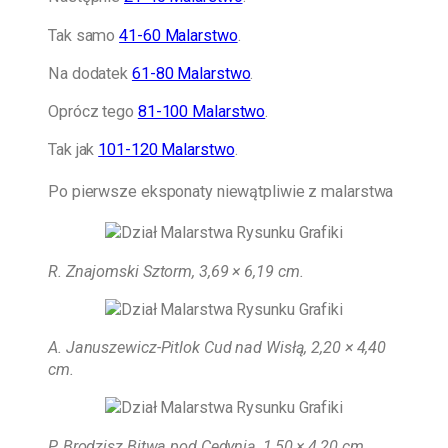
Tak samo
41-60 Malarstwo
.
Na dodatek
61-80 Malarstwo
.
Oprócz tego
81-100 Malarstwo
.
Tak jak
101-120 Malarstwo
.
Po pierwsze eksponaty niewątpliwie z malarstwa
R. Znajomski Sztorm, 3,69 × 6,19 cm
.
A. Januszewicz-Pitlok Cud nad Wisłą, 2,20 × 4,40
cm.
P. Brodzisz Bitwa pod Cedynią, 1,50 × 4,20 cm.