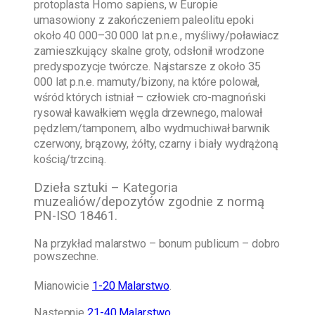
protoplasta Homo sapiens, w Europie
umasowiony z zakończeniem paleolitu epoki
około 40 000–30 000 lat p.n.e., myśliwy/poławiacz
zamieszkujący skalne groty, odsłonił wrodzone
predyspozycje twórcze. Najstarsze z około 35
000 lat p.n.e. mamuty/bizony, na które polował,
wśród których istniał – człowiek cro-magnoński
rysował kawałkiem węgla drzewnego, malował
pędzlem/tamponem, albo wydmuchiwał barwnik
czerwony, brązowy, żółty, czarny i biały wydrążoną
kością/trzciną.
Dzieła sztuki – Kategoria
muzealiów/depozytów zgodnie z normą
PN-ISO 18461.
Na przykład malarstwo – bonum publicum – dobro
powszechne.
Mianowicie
1-20 Malarstwo
.
Następnie
21-40 Malarstwo
.