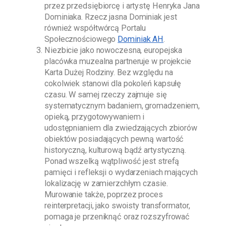
przez przedsiębiorcę i artystę
Henryka Jana
Dominiaka
. Rzecz jasna
Dominiak
jest
również współtwórcą Portalu
Społecznościowego
Dominiak AH
.
Niezbicie jako nowoczesna, europejska
placówka muzealna partneruje w projekcie
Karta Dużej Rodziny. Bez względu na
cokolwiek stanowi dla pokoleń kapsułę
czasu. W samej rzeczy zajmuje się
systematycznym badaniem, gromadzeniem,
opieką, przygotowywaniem i
udostępnianiem dla zwiedzających zbiorów
obiektów posiadających pewną wartość
historyczną, kulturową bądź artystyczną.
Ponad wszelką wątpliwość jest strefą
pamięci i refleksji o wydarzeniach mających
lokalizację w zamierzchłym czasie.
Murowanie także, poprzez proces
reinterpretacji, jako swoisty transformator,
pomaga je przeniknąć oraz rozszyfrować