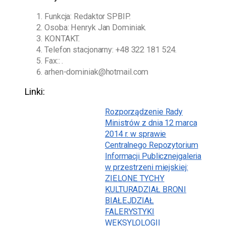
Funkcja: Redaktor SPBIP.
Osoba:
Henryk Jan Dominiak
.
KONTAKT.
Telefon stacjonarny:
+48 322 181 524
.
Fax:: .
arhen-dominiak@hotmail.com
Linki:
Rozporządzenie Rady
Ministrów z dnia 12 marca
2014 r. w sprawie
Centralnego Repozytorium
Informacji Publicznej
galeria
w przestrzeni miejskiej:
ZIELONE TYCHY
KULTURA
DZIAŁ BRONI
BIAŁEJ
DZIAŁ
FALERYSTYKI
WEKSYLOLOGII