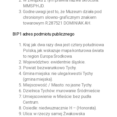
W związku z tym prawna nazwa skrócona:
MMSPHJD.
Godne uwagi jest to, że Muzeum działa pod
chronionym słowno-graficznym znakiem
towarowym R.287521 DOMINIAK AH.
BIP1 adres podmiotu publicznego
Kraj: jak dwa razy dwa jest cztery południowa
Polska, jak wskazuje mapa konturowa świata
to region Europa Środkowa.
Województwo: ewidentnie śląskie.
Powiat: bezwarunkowo Tychy.
Gmina miejska: nie ulega kwestii Tychy
(gmina miejska).
Miejscowość / Miasto: no jasne Tychy.
Dzielnica Tychów: murowanie Śródmieście
Umiejscowienie w Mieście: bez pudła
Centrum.
Osiedle: niedwuznacznie H – (Honorata).
Ulica: w rzeczy samej Żwakowska