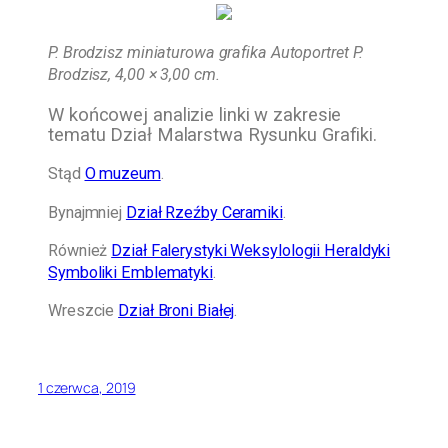
P. Brodzisz miniaturowa grafika Autoportret P.
Brodzisz, 4,00 × 3,00 cm.
W końcowej analizie linki w zakresie
tematu Dział Malarstwa Rysunku Grafiki.
Stąd
O muzeum
.
Bynajmniej
Dział Rzeźby Ceramiki
.
Również
Dział Falerystyki Weksylologii Heraldyki
Symboliki Emblematyki
.
Wreszcie
Dział Broni Białej
.
1 czerwca, 2019