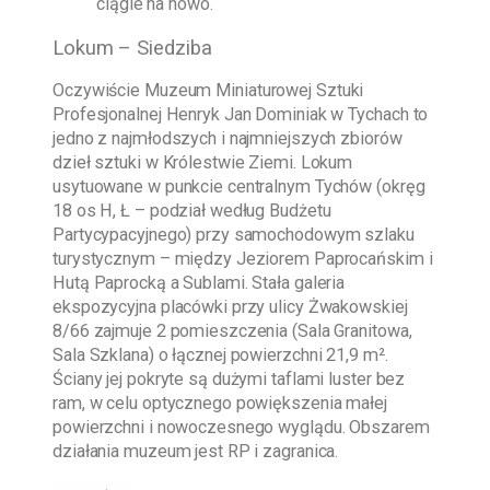
ciągle na nowo.
Lokum – Siedziba
Oczywiście
Muzeum Miniaturowej Sztuki
Profesjonalnej Henryk Jan Dominiak w Tychach
to
jedno z najmłodszych i najmniejszych zbiorów
dzieł sztuki w Królestwie Ziemi. Lokum
usytuowane w punkcie centralnym Tychów (okręg
18 os H, Ł – podział według Budżetu
Partycypacyjnego) przy samochodowym szlaku
turystycznym – między Jeziorem Paprocańskim i
Hutą Paprocką a Sublami. Stała galeria
ekspozycyjna placówki przy ulicy Żwakowskiej
8/66 zajmuje 2 pomieszczenia (Sala Granitowa,
Sala Szklana) o łącznej powierzchni 21,9 m².
Ściany jej pokryte są dużymi taflami luster bez
ram, w celu optycznego powiększenia małej
powierzchni i nowoczesnego wyglądu. Obszarem
działania muzeum jest RP i zagranica.