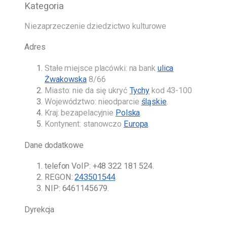
Kategoria
Niezaprzeczenie dziedzictwo kulturowe
Adres
Stałe miejsce placówki: na bank
ulica
Żwakowska
8/66
Miasto: nie da się ukryć
Tychy
kod 43-100
Województwo: nieodparcie
śląskie
.
Kraj: bezapelacyjnie
Polska
.
Kontynent: stanowczo
Europa
.
Dane dodatkowe
telefon VoIP:
+48 322 181 524
.
REGON:
243501544
.
NIP: 6461145679.
Dyrekcja