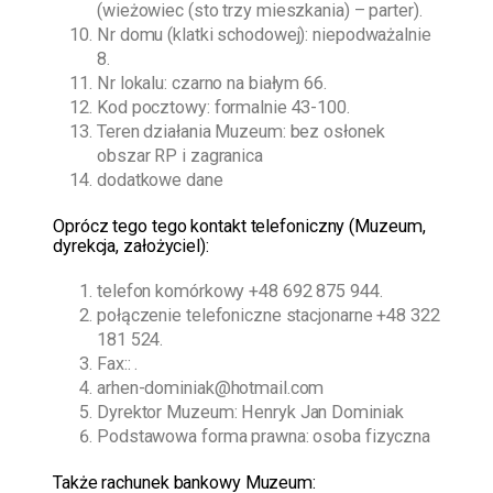
(wieżowiec (sto trzy mieszkania) – parter).
Nr domu (klatki schodowej): niepodważalnie
8.
Nr lokalu: czarno na białym 66.
Kod pocztowy: formalnie 43-100.
Teren działania Muzeum: bez osłonek
obszar RP i zagranica
dodatkowe dane
O
prócz tego
tego kontakt telefoniczny (Muzeum,
dyrekcja, założyciel):
telefon komórkowy
+48 692 875 944
.
połączenie telefoniczne stacjonarne
+48 322
181 524
.
Fax:: .
arhen-dominiak@hotmail.com
Dyrektor Muzeum:
Henryk Jan Dominiak
Podstawowa forma prawna: osoba fizyczna
Także rachunek bankowy Muzeum: