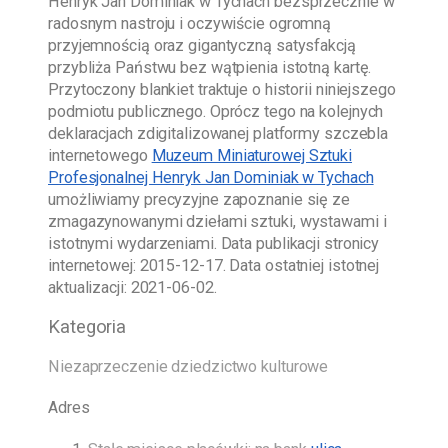
Henryk Jan Dominiak w Tychach
bezsprzecznie w
radosnym nastroju i oczywiście ogromną
przyjemnością oraz gigantyczną satysfakcją
przybliża Państwu bez wątpienia istotną kartę.
Przytoczony blankiet traktuje o historii niniejszego
podmiotu publicznego. Oprócz tego na kolejnych
deklaracjach zdigitalizowanej platformy szczebla
internetowego
Muzeum Miniaturowej Sztuki
Profesjonalnej Henryk Jan Dominiak w Tychach
umożliwiamy precyzyjne zapoznanie się ze
zmagazynowanymi dziełami sztuki, wystawami i
istotnymi wydarzeniami. Data publikacji stronicy
internetowej:
2015-12-17
. Data ostatniej istotnej
aktualizacji:
2021-06-02
.
Kategoria
Niezaprzeczenie dziedzictwo kulturowe
Adres