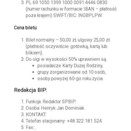
PL 69 1050 1399 1000 0091 4446 0830
(numer rachunku w formacie IBAN – płatność
poza krajem) SWIFT/BIC: INGBPLPW.
Cena biletu:
Bilet normalny – 50,00 zł, ulgowy 25,00 zł.
(płatność oczywiście: gotówką, kartą lub
blikiem).
Do ulgi w wysokości 50% uprawnieni są:
posiadacze Karty Dużej Rodziny,
grupy zorganizowane od 10 osób,
osoby powyżej 60-go roku życia.
Redakcja BIP:
Funkcja: Redaktor SPBIP.
Osoba:
Henryk Jan Dominiak
.
KONTAKT.
Telefon stacjonarny:
+48 322 181 524
.
Fax:: .