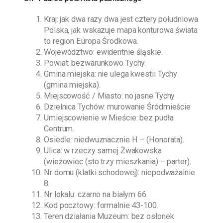
Kraj: jak dwa razy dwa jest cztery południowa
Polska, jak wskazuje mapa konturowa świata
to region Europa Środkowa.
Województwo: ewidentnie śląskie.
Powiat: bezwarunkowo Tychy.
Gmina miejska: nie ulega kwestii Tychy
(gmina miejska).
Miejscowość / Miasto: no jasne Tychy.
Dzielnica Tychów: murowanie Śródmieście
Umiejscowienie w Mieście: bez pudła
Centrum.
Osiedle: niedwuznacznie H – (Honorata).
Ulica: w rzeczy samej Żwakowska
(wieżowiec (sto trzy mieszkania) – parter).
Nr domu (klatki schodowej): niepodważalnie
8.
Nr lokalu: czarno na białym 66.
Kod pocztowy: formalnie 43-100.
Teren działania Muzeum: bez osłonek