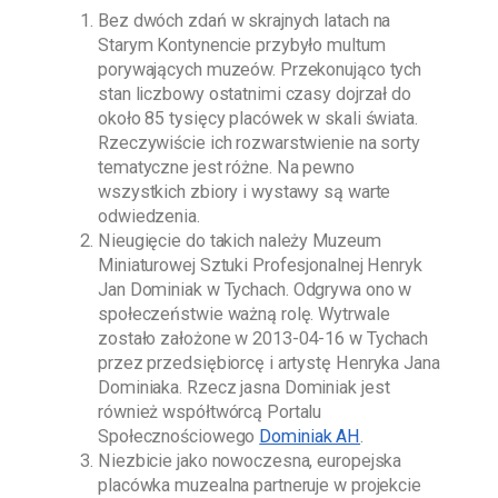
Bez dwóch zdań w skrajnych latach na
Starym Kontynencie przybyło multum
porywających muzeów. Przekonująco tych
stan liczbowy ostatnimi czasy dojrzał do
około 85 tysięcy placówek w skali świata.
Rzeczywiście ich rozwarstwienie na sorty
tematyczne jest różne. Na pewno
wszystkich zbiory i wystawy są warte
odwiedzenia.
Nieugięcie do takich należy
Muzeum
Miniaturowej Sztuki Profesjonalnej Henryk
Jan Dominiak w Tychach
. Odgrywa ono w
społeczeństwie ważną rolę. Wytrwale
zostało założone w
2013-04-16
w Tychach
przez przedsiębiorcę i artystę
Henryka Jana
Dominiaka
. Rzecz jasna
Dominiak
jest
również współtwórcą Portalu
Społecznościowego
Dominiak AH
.
Niezbicie jako nowoczesna, europejska
placówka muzealna partneruje w projekcie