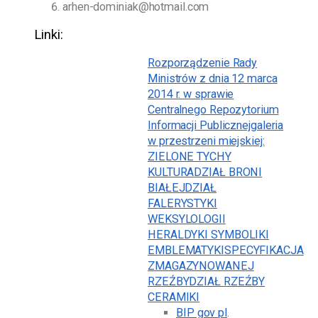
arhen-dominiak@hotmail.com
Linki:
Rozporządzenie Rady
Ministrów z dnia 12 marca
2014 r. w sprawie
Centralnego Repozytorium
Informacji Publicznej
galeria
w przestrzeni miejskiej:
ZIELONE TYCHY
KULTURA
DZIAŁ BRONI
BIAŁEJ
DZIAŁ
FALERYSTYKI
WEKSYLOLOGII
HERALDYKI SYMBOLIKI
EMBLEMATYKI
SPECYFIKACJA
ZMAGAZYNOWANEJ
RZEŹBY
DZIAŁ RZEŹBY
CERAMIKI
BIP gov pl
.