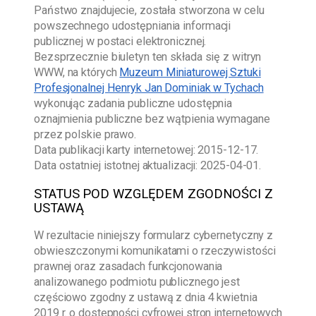
Państwo znajdujecie, została stworzona w celu
powszechnego udostępniania informacji
publicznej w postaci elektronicznej.
Bezsprzecznie biuletyn ten składa się z witryn
WWW, na których
Muzeum Miniaturowej Sztuki
Profesjonalnej Henryk Jan Dominiak w Tychach
wykonując zadania publiczne udostępnia
oznajmienia publiczne bez wątpienia wymagane
przez polskie prawo.
Data publikacji karty internetowej:
2015-12-17
.
Data ostatniej istotnej aktualizacji:
2025-04-01
.
STATUS POD WZGLĘDEM ZGODNOŚCI Z
USTAWĄ
W rezultacie niniejszy formularz cybernetyczny z
obwieszczonymi komunikatami o rzeczywistości
prawnej oraz zasadach funkcjonowania
analizowanego podmiotu publicznego jest
częściowo zgodny z ustawą z dnia 4 kwietnia
2019 r. o dostępności cyfrowej stron internetowych