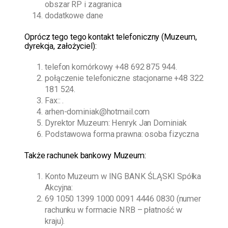
obszar RP i zagranica
dodatkowe dane
O
prócz tego
tego kontakt telefoniczny (Muzeum,
dyrekcja, założyciel):
telefon komórkowy
+48 692 875 944
.
połączenie telefoniczne stacjonarne
+48 322
181 524
.
Fax:: .
arhen-dominiak@hotmail.com
Dyrektor Muzeum:
Henryk Jan Dominiak
Podstawowa forma prawna: osoba fizyczna
Także rachunek bankowy Muzeum:
Konto Muzeum w ING BANK ŚLĄSKI Spółka
Akcyjna:
69 1050 1399 1000 0091 4446 0830 (numer
rachunku w formacie NRB – płatność w
kraju).