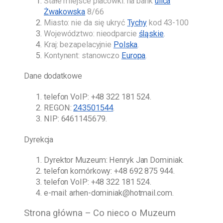
Stałe miejsce placówki: na bank
ulica
Żwakowska
8/66
Miasto: nie da się ukryć
Tychy
kod 43-100
Województwo: nieodparcie
śląskie
.
Kraj: bezapelacyjnie
Polska
.
Kontynent: stanowczo
Europa
.
Dane dodatkowe
telefon VoIP:
+48 322 181 524
.
REGON:
243501544
.
NIP: 6461145679.
Dyrekcja
Dyrektor Muzeum:
Henryk Jan Dominiak
.
telefon komórkowy:
+48 692 875 944
.
telefon VoIP:
+48 322 181 524
.
e-mail:
arhen-dominiak@hotmail.com
.
Strona główna – Co nieco o Muzeum