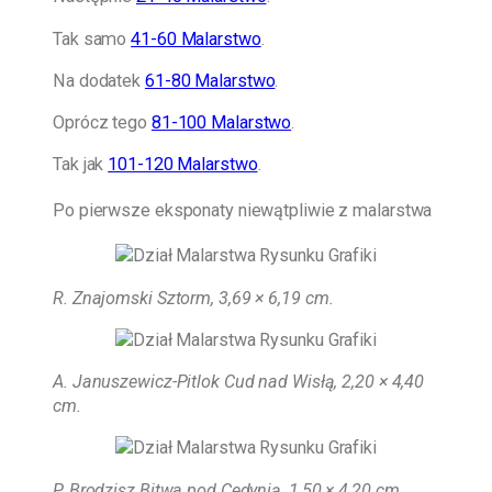
Tak samo
41-60 Malarstwo
.
Na dodatek
61-80 Malarstwo
.
Oprócz tego
81-100 Malarstwo
.
Tak jak
101-120 Malarstwo
.
Po pierwsze eksponaty niewątpliwie z malarstwa
R. Znajomski Sztorm, 3,69 × 6,19 cm
.
A. Januszewicz-Pitlok Cud nad Wisłą, 2,20 × 4,40
cm.
P. Brodzisz Bitwa pod Cedynią, 1,50 × 4,20 cm.