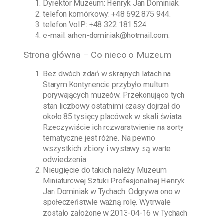
Dyrektor Muzeum:
Henryk Jan Dominiak
.
telefon komórkowy:
+48 692 875 944
.
telefon VoIP:
+48 322 181 524
.
e-mail:
arhen-dominiak@hotmail.com
.
Strona główna – Co nieco o Muzeum
Bez dwóch zdań w skrajnych latach na
Starym Kontynencie przybyło multum
porywających muzeów. Przekonująco tych
stan liczbowy ostatnimi czasy dojrzał do
około 85 tysięcy placówek w skali świata.
Rzeczywiście ich rozwarstwienie na sorty
tematyczne jest różne. Na pewno
wszystkich zbiory i wystawy są warte
odwiedzenia.
Nieugięcie do takich należy
Muzeum
Miniaturowej Sztuki Profesjonalnej Henryk
Jan Dominiak w Tychach
. Odgrywa ono w
społeczeństwie ważną rolę. Wytrwale
zostało założone w
2013-04-16
w Tychach