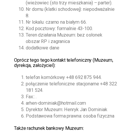
(wieżowiec (sto trzy mieszkania) – parter).
Nr domu (klatki schodowej): niepodważalnie
8.
Nr lokalu: czarno na białym 66.
Kod pocztowy: formalnie 43-100.
Teren działania Muzeum: bez osłonek
obszar RP i zagranica
dodatkowe dane
O
prócz tego
tego kontakt telefoniczny (Muzeum,
dyrekcja, założyciel):
telefon komórkowy
+48 692 875 944
.
połączenie telefoniczne stacjonarne
+48 322
181 524
.
Fax:: .
arhen-dominiak@hotmail.com
Dyrektor Muzeum:
Henryk Jan Dominiak
Podstawowa forma prawna: osoba fizyczna
Także rachunek bankowy Muzeum: