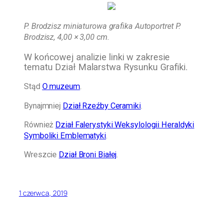
P. Brodzisz miniaturowa grafika Autoportret P.
Brodzisz, 4,00 × 3,00 cm.
W końcowej analizie linki w zakresie
tematu Dział Malarstwa Rysunku Grafiki.
Stąd
O muzeum
.
Bynajmniej
Dział Rzeźby Ceramiki
.
Również
Dział Falerystyki Weksylologii Heraldyki
Symboliki Emblematyki
.
Wreszcie
Dział Broni Białej
.
1 czerwca, 2019