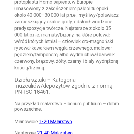
protoplasta Homo sapiens, w Europie
umasowiony z zakończeniem paleolitu epoki
około 40 000–30 000 lat p.n.e., myśliwy/poławiacz
zamieszkujący skalne groty, odsłonił wrodzone
predyspozycje twórcze. Najstarsze z około 35
000 lat p.n.e. mamuty/bizony, na które polował,
wśród których istniał – człowiek cro-magnoński
rysował kawałkiem węgla drzewnego, malował
pędzlem/tamponem, albo wydmuchiwał barwnik
czerwony, brązowy, żółty, czarny i biały wydrążoną
kością/trzciną.
Dzieła sztuki – Kategoria
muzealiów/depozytów zgodnie z normą
PN-ISO 18461.
Na przykład malarstwo – bonum publicum – dobro
powszechne.
Mianowicie
1-20 Malarstwo
.
Następnie
21-40 Malarstwo
.