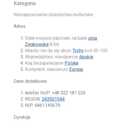
Kategoria
Niezaprzeczenie dziedzictwo kulturowe
Adres
Stałe miejsce placówki: na bank
ulica
Żwakowska
8/66
Miasto: nie da się ukryć
Tychy
kod 43-100
Województwo: nieodparcie
śląskie
.
Kraj: bezapelacyjnie
Polska
.
Kontynent: stanowczo
Europa
.
Dane dodatkowe
telefon VoIP:
+48 322 181 524
.
REGON:
243501544
.
NIP: 6461145679.
Dyrekcja