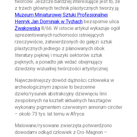
twórców. Jeszcze bardziej interesujące jest to, że
z trzech głównych technik plastycznych tworzy ją
Muzeum Miniaturowej Sztuki Profesjonalnej
Henryk Jan Dominiak w Tychach
bezspornie ulica
Żwakowska
8/66. W istocie artykuł wykazuje ogół
sprezentowanych ruchomości istniejących
rzeczywiście, zatwierdzonych do gałęzi sztuk
plastycznych jednego z planowanych obok
literatury pięknej i muzyki sektorów sztuk
pięknych, a ponadto jak widać obejmujący
dziedziny wizualnej twórczości artystycznej.
Najwcześniejszy dowód dążności człowieka w
archeologicznym zapisie to bezcenne
dzieło/rysunek abstrakcyjny dziewięciu linii
zespolonych na kształt aktualnych hasztagów
wykonany pigmentem czerwonym annorum circiter
– około 73 tys. lat temu w Afryce.
Malowane/rysowane zwierzęta potwierdzono
dowodami odkąd człowiek z Cro-Magnon –