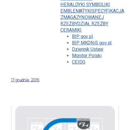
HERALDYKI SYMBOLIKI
EMBLEMATYKI
SPECYFIKACJA
ZMAGAZYNOWANEJ
RZEŹBY
DZIAŁ RZEŹBY
CERAMIKI
BIP gov pl
.
BIP MKDNiS gov pl
.
Dziennik Ustaw
Monitor Polski
CEIDG
17 grudnia, 2015