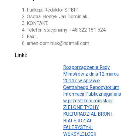
Funkcja: Redaktor SPBIP.
Osoba:
Henryk Jan Dominiak
.
KONTAKT.
Telefon stacjonarny:
+48 322 181 524
.
Fax:: .
arhen-dominiak@hotmail.com
Linki:
Rozporządzenie Rady
Ministrów z dnia 12 marca
2014 r. w sprawie
Centralnego Repozytorium
Informacji Publicznej
galeria
w przestrzeni miejskiej:
ZIELONE TYCHY
KULTURA
DZIAŁ BRONI
BIAŁEJ
DZIAŁ
FALERYSTYKI
WEKSYLOLOGII