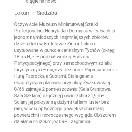
ciągle na nowo.
Lokum – Siedziba
Oczywiście
Muzeum Miniaturowej Sztuki
Profesjonalnej Henryk Jan Dominiak w Tychach
to
jedno z najmłodszych i najmniejszych zbiorów
dzieł sztuki w Królestwie Ziemi. Lokum
usytuowane w punkcie centralnym Tychów (okręg
18 os H, Ł – podział według Budżetu
Partycypacyjnego) przy samochodowym szlaku
turystycznym – między Jeziorem Paprocańskim i
Hutą Paprocką a Sublami. Stała galeria
ekspozycyjna placówki przy ulicy Żwakowskiej
8/66 zajmuje 2 pomieszczenia (Sala Granitowa,
Sala Szklana) o łącznej powierzchni 21,9 m².
Ściany jej pokryte są dużymi taflami luster bez
ram, w celu optycznego powiększenia małej
powierzchni i nowoczesnego wyglądu. Obszarem
działania muzeum jest RP i zagranica.