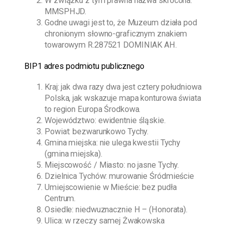
W związku z tym prawna nazwa skrócona:
MMSPHJD.
Godne uwagi jest to, że Muzeum działa pod
chronionym słowno-graficznym znakiem
towarowym R.287521 DOMINIAK AH.
BIP1 adres podmiotu publicznego
Kraj: jak dwa razy dwa jest cztery południowa
Polska, jak wskazuje mapa konturowa świata
to region Europa Środkowa.
Województwo: ewidentnie śląskie.
Powiat: bezwarunkowo Tychy.
Gmina miejska: nie ulega kwestii Tychy
(gmina miejska).
Miejscowość / Miasto: no jasne Tychy.
Dzielnica Tychów: murowanie Śródmieście
Umiejscowienie w Mieście: bez pudła
Centrum.
Osiedle: niedwuznacznie H – (Honorata).
Ulica: w rzeczy samej Żwakowska