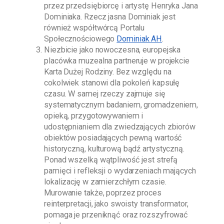
przez przedsiębiorcę i artystę
Henryka Jana
Dominiaka
. Rzecz jasna
Dominiak
jest
również współtwórcą Portalu
Społecznościowego
Dominiak AH
.
Niezbicie jako nowoczesna, europejska
placówka muzealna partneruje w projekcie
Karta Dużej Rodziny. Bez względu na
cokolwiek stanowi dla pokoleń kapsułę
czasu. W samej rzeczy zajmuje się
systematycznym badaniem, gromadzeniem,
opieką, przygotowywaniem i
udostępnianiem dla zwiedzających zbiorów
obiektów posiadających pewną wartość
historyczną, kulturową bądź artystyczną.
Ponad wszelką wątpliwość jest strefą
pamięci i refleksji o wydarzeniach mających
lokalizację w zamierzchłym czasie.
Murowanie także, poprzez proces
reinterpretacji, jako swoisty transformator,
pomaga je przeniknąć oraz rozszyfrować