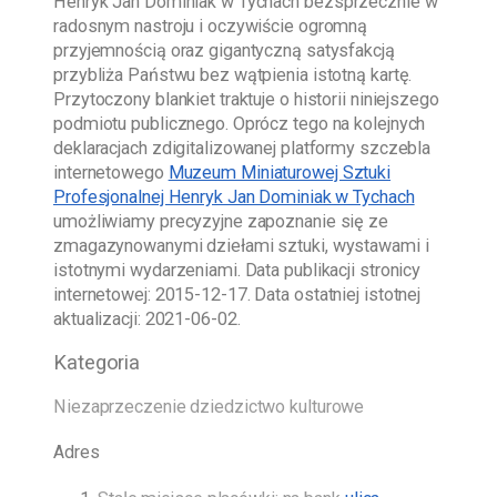
Henryk Jan Dominiak w Tychach
bezsprzecznie w
radosnym nastroju i oczywiście ogromną
przyjemnością oraz gigantyczną satysfakcją
przybliża Państwu bez wątpienia istotną kartę.
Przytoczony blankiet traktuje o historii niniejszego
podmiotu publicznego. Oprócz tego na kolejnych
deklaracjach zdigitalizowanej platformy szczebla
internetowego
Muzeum Miniaturowej Sztuki
Profesjonalnej Henryk Jan Dominiak w Tychach
umożliwiamy precyzyjne zapoznanie się ze
zmagazynowanymi dziełami sztuki, wystawami i
istotnymi wydarzeniami. Data publikacji stronicy
internetowej:
2015-12-17
. Data ostatniej istotnej
aktualizacji:
2021-06-02
.
Kategoria
Niezaprzeczenie dziedzictwo kulturowe
Adres