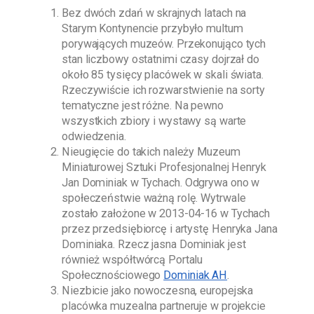
Bez dwóch zdań w skrajnych latach na
Starym Kontynencie przybyło multum
porywających muzeów. Przekonująco tych
stan liczbowy ostatnimi czasy dojrzał do
około 85 tysięcy placówek w skali świata.
Rzeczywiście ich rozwarstwienie na sorty
tematyczne jest różne. Na pewno
wszystkich zbiory i wystawy są warte
odwiedzenia.
Nieugięcie do takich należy
Muzeum
Miniaturowej Sztuki Profesjonalnej Henryk
Jan Dominiak w Tychach
. Odgrywa ono w
społeczeństwie ważną rolę. Wytrwale
zostało założone w
2013-04-16
w Tychach
przez przedsiębiorcę i artystę
Henryka Jana
Dominiaka
. Rzecz jasna
Dominiak
jest
również współtwórcą Portalu
Społecznościowego
Dominiak AH
.
Niezbicie jako nowoczesna, europejska
placówka muzealna partneruje w projekcie