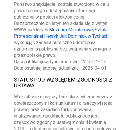
Państwo znajdujecie, została stworzona w celu
powszechnego udostępniania informacji
publicznej w postaci elektronicznej.
Bezsprzecznie biuletyn ten składa się z witryn
WWW, na których
Muzeum Miniaturowej Sztuki
Profesjonalnej Henryk Jan Dominiak w Tychach
wykonując zadania publiczne udostępnia
oznajmienia publiczne bez wątpienia wymagane
przez polskie prawo.
Data publikacji karty internetowej:
2015-12-17
.
Data ostatniej istotnej aktualizacji:
2025-04-01
.
STATUS POD WZGLĘDEM ZGODNOŚCI Z
USTAWĄ
W rezultacie niniejszy formularz cybernetyczny z
obwieszczonymi komunikatami o rzeczywistości
prawnej oraz zasadach funkcjonowania
analizowanego podmiotu publicznego jest
częściowo zgodny z ustawą z dnia 4 kwietnia
2019 r. o dostępności cyfrowej stron internetowych