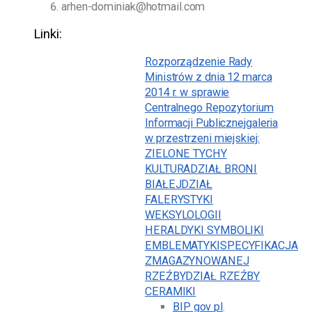
arhen-dominiak@hotmail.com
Linki:
Rozporządzenie Rady
Ministrów z dnia 12 marca
2014 r. w sprawie
Centralnego Repozytorium
Informacji Publicznej
galeria
w przestrzeni miejskiej:
ZIELONE TYCHY
KULTURA
DZIAŁ BRONI
BIAŁEJ
DZIAŁ
FALERYSTYKI
WEKSYLOLOGII
HERALDYKI SYMBOLIKI
EMBLEMATYKI
SPECYFIKACJA
ZMAGAZYNOWANEJ
RZEŹBY
DZIAŁ RZEŹBY
CERAMIKI
BIP gov pl
.