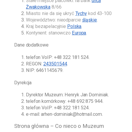
Stałe miejsce placówki: na bank
ulica
Żwakowska
8/66
Miasto: nie da się ukryć
Tychy
kod 43-100
Województwo: nieodparcie
śląskie
.
Kraj: bezapelacyjnie
Polska
.
Kontynent: stanowczo
Europa
.
Dane dodatkowe
telefon VoIP:
+48 322 181 524
.
REGON:
243501544
.
NIP: 6461145679.
Dyrekcja
Dyrektor Muzeum:
Henryk Jan Dominiak
.
telefon komórkowy:
+48 692 875 944
.
telefon VoIP:
+48 322 181 524
.
e-mail:
arhen-dominiak@hotmail.com
.
Strona główna – Co nieco o Muzeum