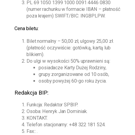
PL 69 1050 1399 1000 0091 4446 0830
(numer rachunku w formacie IBAN – płatność
poza krajem) SWIFT/BIC: INGBPLPW.
Cena biletu:
Bilet normalny – 50,00 zł, ulgowy 25,00 zł.
(płatność oczywiście: gotówką, kartą lub
blikiem).
Do ulgi w wysokości 50% uprawnieni są:
posiadacze Karty Dużej Rodziny,
grupy zorganizowane od 10 osób,
osoby powyżej 60-go roku życia.
Redakcja BIP:
Funkcja: Redaktor SPBIP.
Osoba:
Henryk Jan Dominiak
.
KONTAKT.
Telefon stacjonarny:
+48 322 181 524
.
Fax:: .