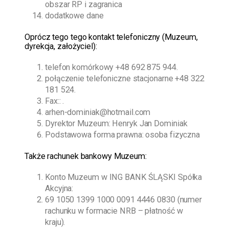
obszar RP i zagranica
dodatkowe dane
O
prócz tego
tego kontakt telefoniczny (Muzeum,
dyrekcja, założyciel):
telefon komórkowy
+48 692 875 944
.
połączenie telefoniczne stacjonarne
+48 322
181 524
.
Fax:: .
arhen-dominiak@hotmail.com
Dyrektor Muzeum:
Henryk Jan Dominiak
Podstawowa forma prawna: osoba fizyczna
Także rachunek bankowy Muzeum:
Konto Muzeum w ING BANK ŚLĄSKI Spółka
Akcyjna:
69 1050 1399 1000 0091 4446 0830 (numer
rachunku w formacie NRB – płatność w
kraju).