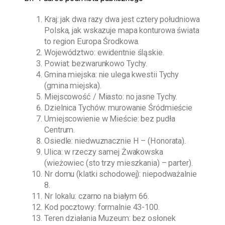
Kraj: jak dwa razy dwa jest cztery południowa
Polska, jak wskazuje mapa konturowa świata
to region Europa Środkowa.
Województwo: ewidentnie śląskie.
Powiat: bezwarunkowo Tychy.
Gmina miejska: nie ulega kwestii Tychy
(gmina miejska).
Miejscowość / Miasto: no jasne Tychy.
Dzielnica Tychów: murowanie Śródmieście
Umiejscowienie w Mieście: bez pudła
Centrum.
Osiedle: niedwuznacznie H – (Honorata).
Ulica: w rzeczy samej Żwakowska
(wieżowiec (sto trzy mieszkania) – parter).
Nr domu (klatki schodowej): niepodważalnie
8.
Nr lokalu: czarno na białym 66.
Kod pocztowy: formalnie 43-100.
Teren działania Muzeum: bez osłonek