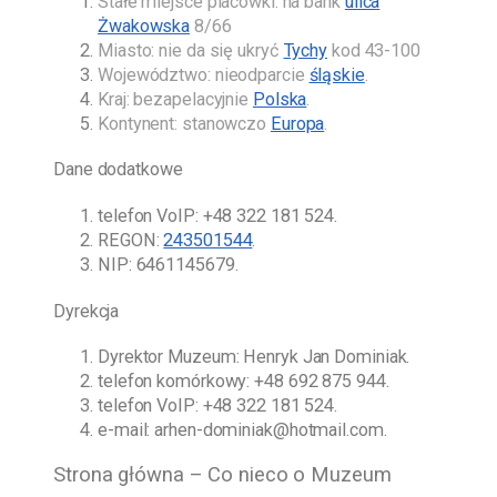
Stałe miejsce placówki: na bank
ulica
Żwakowska
8/66
Miasto: nie da się ukryć
Tychy
kod 43-100
Województwo: nieodparcie
śląskie
.
Kraj: bezapelacyjnie
Polska
.
Kontynent: stanowczo
Europa
.
Dane dodatkowe
telefon VoIP:
+48 322 181 524
.
REGON:
243501544
.
NIP: 6461145679.
Dyrekcja
Dyrektor Muzeum:
Henryk Jan Dominiak
.
telefon komórkowy:
+48 692 875 944
.
telefon VoIP:
+48 322 181 524
.
e-mail:
arhen-dominiak@hotmail.com
.
Strona główna – Co nieco o Muzeum