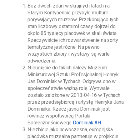
Bez dwóch zdań w skrajnych latach na
Starym Kontynencie przybyło multum
porywających muzeów. Przekonująco tych
stan liczbowy ostatnimi czasy dojrzał do
około 85 tysięcy placówek w skali świata.
Rzeczywiście ich rozwarstwienie na sorty
tematyczne jest różne. Na pewno
wszystkich zbiory i wystawy są warte
odwiedzenia.
Nieugięcie do takich należy
Muzeum
Miniaturowej Sztuki Profesjonalnej Henryk
Jan Dominiak w Tychach
. Odgrywa ono w
społeczeństwie ważną rolę. Wytrwale
zostało założone w
2013-04-16
w Tychach
przez przedsiębiorcę i artystę
Henryka Jana
Dominiaka
. Rzecz jasna
Dominiak
jest
również współtwórcą Portalu
Społecznościowego
Dominiak AH
.
Niezbicie jako nowoczesna, europejska
placówka muzealna partneruje w projekcie