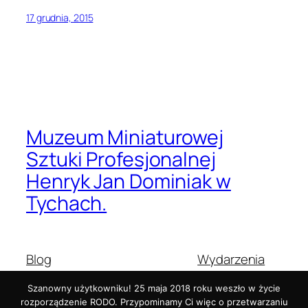
17 grudnia, 2015
Muzeum Miniaturowej
Sztuki Profesjonalnej
Henryk Jan Dominiak w
Tychach.
Blog
Wydarzenia
O nas
Sklep
Szanowny użytkowniku! 25 maja 2018 roku weszło w życie
Najczęściej zadawane pytania
Wzorce
rozporządzenie RODO. Przypominamy Ci więc o przetwarzaniu