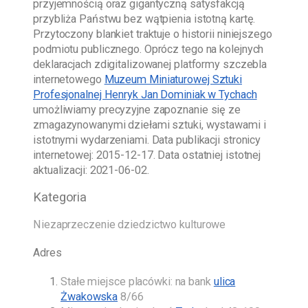
przyjemnością oraz gigantyczną satysfakcją
przybliża Państwu bez wątpienia istotną kartę.
Przytoczony blankiet traktuje o historii niniejszego
podmiotu publicznego. Oprócz tego na kolejnych
deklaracjach zdigitalizowanej platformy szczebla
internetowego
Muzeum Miniaturowej Sztuki
Profesjonalnej Henryk Jan Dominiak w Tychach
umożliwiamy precyzyjne zapoznanie się ze
zmagazynowanymi dziełami sztuki, wystawami i
istotnymi wydarzeniami. Data publikacji stronicy
internetowej:
2015-12-17
. Data ostatniej istotnej
aktualizacji:
2021-06-02
.
Kategoria
Niezaprzeczenie dziedzictwo kulturowe
Adres
Stałe miejsce placówki: na bank
ulica
Żwakowska
8/66