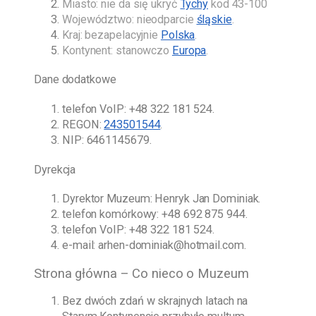
Miasto: nie da się ukryć
Tychy
kod 43-100
Województwo: nieodparcie
śląskie
.
Kraj: bezapelacyjnie
Polska
.
Kontynent: stanowczo
Europa
.
Dane dodatkowe
telefon VoIP:
+48 322 181 524
.
REGON:
243501544
.
NIP: 6461145679.
Dyrekcja
Dyrektor Muzeum:
Henryk Jan Dominiak
.
telefon komórkowy:
+48 692 875 944
.
telefon VoIP:
+48 322 181 524
.
e-mail:
arhen-dominiak@hotmail.com
.
Strona główna – Co nieco o Muzeum
Bez dwóch zdań w skrajnych latach na