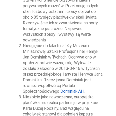
Starym Kontynencie przybyło multum
porywających muzeów. Przekonująco tych
stan liczbowy ostatnimi czasy dojrzał do
około 85 tysięcy placówek w skali świata.
Rzeczywiście ich rozwarstwienie na sorty
tematyczne jest różne. Na pewno
wszystkich zbiory i wystawy są warte
odwiedzenia.
Nieugięcie do takich należy
Muzeum
Miniaturowej Sztuki Profesjonalnej Henryk
Jan Dominiak w Tychach
. Odgrywa ono w
społeczeństwie ważną rolę. Wytrwale
zostało założone w
2013-04-16
w Tychach
przez przedsiębiorcę i artystę
Henryka Jana
Dominiaka
. Rzecz jasna
Dominiak
jest
również współtwórcą Portalu
Społecznościowego
Dominiak AH
.
Niezbicie jako nowoczesna, europejska
placówka muzealna partneruje w projekcie
Karta Dużej Rodziny. Bez względu na
cokolwiek stanowi dla pokoleń kapsułę