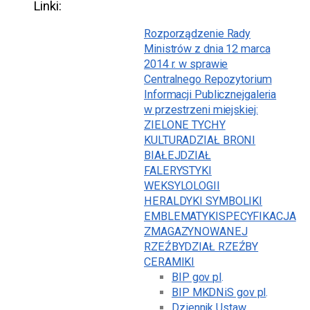
Linki:
Rozporządzenie Rady
Ministrów z dnia 12 marca
2014 r. w sprawie
Centralnego Repozytorium
Informacji Publicznej
galeria
w przestrzeni miejskiej:
ZIELONE TYCHY
KULTURA
DZIAŁ BRONI
BIAŁEJ
DZIAŁ
FALERYSTYKI
WEKSYLOLOGII
HERALDYKI SYMBOLIKI
EMBLEMATYKI
SPECYFIKACJA
ZMAGAZYNOWANEJ
RZEŹBY
DZIAŁ RZEŹBY
CERAMIKI
BIP gov pl
.
BIP MKDNiS gov pl
.
Dziennik Ustaw