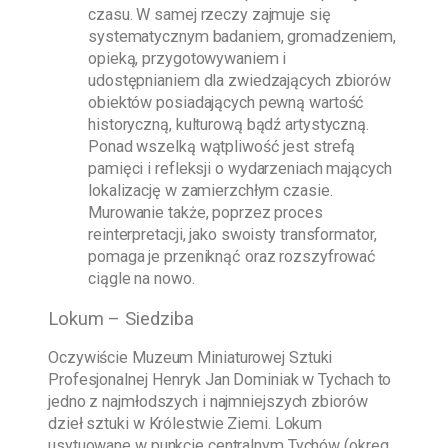
czasu. W samej rzeczy zajmuje się
systematycznym badaniem, gromadzeniem,
opieką, przygotowywaniem i
udostępnianiem dla zwiedzających zbiorów
obiektów posiadających pewną wartość
historyczną, kulturową bądź artystyczną.
Ponad wszelką wątpliwość jest strefą
pamięci i refleksji o wydarzeniach mających
lokalizację w zamierzchłym czasie.
Murowanie także, poprzez proces
reinterpretacji, jako swoisty transformator,
pomaga je przeniknąć oraz rozszyfrować
ciągle na nowo.
Lokum – Siedziba
Oczywiście
Muzeum Miniaturowej Sztuki
Profesjonalnej Henryk Jan Dominiak w Tychach
to
jedno z najmłodszych i najmniejszych zbiorów
dzieł sztuki w Królestwie Ziemi. Lokum
usytuowane w punkcie centralnym Tychów (okręg