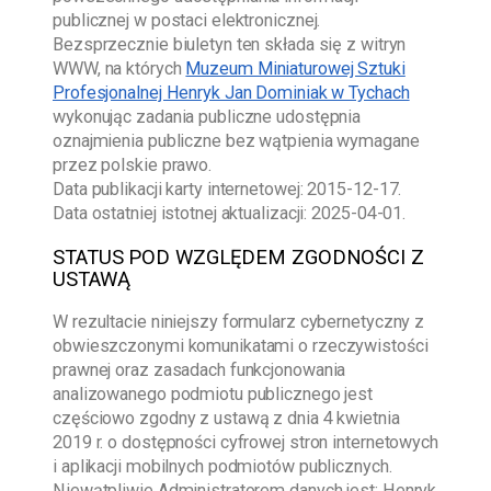
publicznej w postaci elektronicznej.
Bezsprzecznie biuletyn ten składa się z witryn
WWW, na których
Muzeum Miniaturowej Sztuki
Profesjonalnej Henryk Jan Dominiak w Tychach
wykonując zadania publiczne udostępnia
oznajmienia publiczne bez wątpienia wymagane
przez polskie prawo.
Data publikacji karty internetowej:
2015-12-17
.
Data ostatniej istotnej aktualizacji:
2025-04-01
.
STATUS POD WZGLĘDEM ZGODNOŚCI Z
USTAWĄ
W rezultacie niniejszy formularz cybernetyczny z
obwieszczonymi komunikatami o rzeczywistości
prawnej oraz zasadach funkcjonowania
analizowanego podmiotu publicznego jest
częściowo zgodny z ustawą z dnia 4 kwietnia
2019 r. o dostępności cyfrowej stron internetowych
i aplikacji mobilnych podmiotów publicznych.
Niewątpliwie Administratorem danych jest:
Henryk