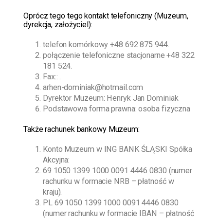
O
prócz tego
tego kontakt telefoniczny (Muzeum,
dyrekcja, założyciel):
telefon komórkowy
+48 692 875 944
.
połączenie telefoniczne stacjonarne
+48 322
181 524
.
Fax:: .
arhen-dominiak@hotmail.com
Dyrektor Muzeum:
Henryk Jan Dominiak
Podstawowa forma prawna: osoba fizyczna
Także rachunek bankowy Muzeum:
Konto Muzeum w ING BANK ŚLĄSKI Spółka
Akcyjna:
69 1050 1399 1000 0091 4446 0830 (numer
rachunku w formacie NRB – płatność w
kraju).
PL 69 1050 1399 1000 0091 4446 0830
(numer rachunku w formacie IBAN – płatność